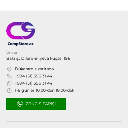
Ünvan:
Bakı ş., Dilarə Əliyeva küçəsi 196
Dükanımız xəritədə
+994 (51) 596 31 44
+994 (51) 596 31 44
1-6 günlər 10:00-dən 18:00-dək
ZƏNG SIFARIŞI