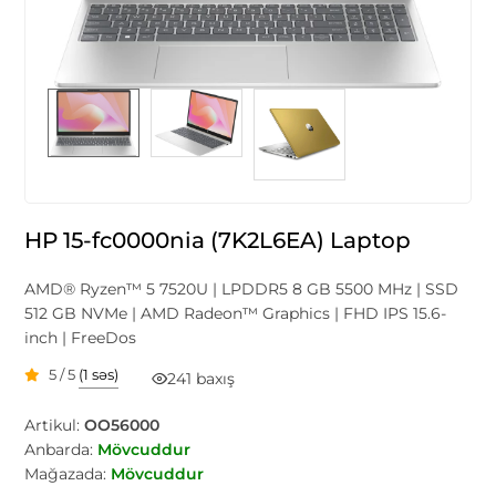
HP 15-fc0000nia (7K2L6EA) Laptop
AMD® Ryzen™ 5 7520U | LPDDR5 8 GB 5500 MHz | SSD
512 GB NVMe | AMD Radeon™ Graphics | FHD IPS 15.6-
inch | FreeDos
5 / 5
(1 səs)
241 baxış
Artikul:
OO56000
Anbarda:
Mövcuddur
Mağazada:
Mövcuddur