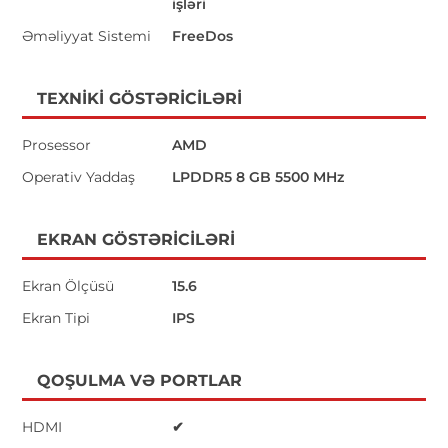
işləri
Əməliyyat Sistemi
FreeDos
TEXNIKI GÖSTƏRICILƏRI
Prosessor
AMD
Operativ Yaddaş
LPDDR5 8 GB 5500 MHz
EKRAN GÖSTƏRICILƏRI
Ekran Ölçüsü
15.6
Ekran Tipi
IPS
QOŞULMA VƏ PORTLAR
HDMI
✔