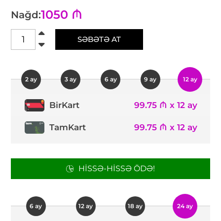
1050 ₼
Nağd:
SƏBƏTƏ AT
2 ay
3 ay
6 ay
9 ay
12 ay
99.75 ₼ x 12 ay
BirKart
TamKart
99.75 ₼ x 12 ay
HISSƏ-HISSƏ ÖDƏ!
6 ay
12 ay
18 ay
24 ay