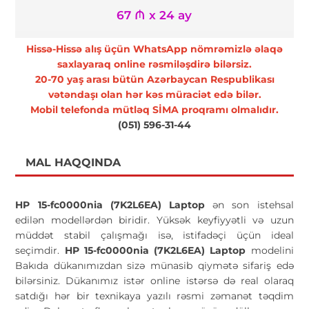
67 ₼ x 24 ay
Hissə-Hissə alış üçün WhatsApp nömrəmizlə əlaqə
saxlayaraq online rəsmiləşdirə bilərsiz.
20-70 yaş arası bütün Azərbaycan Respublikası
vətəndaşı olan hər kəs müraciət edə bilər.
Mobil telefonda mütləq SİMA proqramı olmalıdır.
(051) 596-31-44
MAL HAQQINDA
HP 15-fc0000nia (7K2L6EA) Laptop
ən son istehsal
edilən modellərdən biridir. Yüksək keyfiyyətli və uzun
müddət stabil çalışmağı isə, istifadəçi üçün ideal
seçimdir.
HP 15-fc0000nia (7K2L6EA) Laptop
modelini
Bakıda dükanımızdan sizə münasib qiymətə sifariş edə
bilərsiniz. Dükanımız istər online istərsə də real olaraq
satdığı hər bir texnikaya yazılı rəsmi zəmanət təqdim