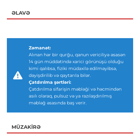
ƏLAVƏ
Zəmanət:
Alınan hər bir qurğu, qanun vericiliyə əsasən
14 gün müddətində xarici görünüşü olduğu
kimi qalıbsa, fiziki müdaxilə edilməyibsə,
dəyişdirilib və qaytarıla bilər.
Çatdırılma şərtləri:
Çatdırılma sifarişin məbləği və həcmindən
asılı olaraq, pulsuz və ya razılaşdırılmış
məbləğ əsasında baş verir.
MÜZAKIRƏ