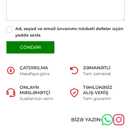
Ad, soyad və email ünvanımı növbəti dəfələr üçün
yadda saxla
GÖNDƏR
ÇATDIRILMA
ZƏMANƏTLI
Məsafəyə görə
Tam zəmanət
ONLAYN
TƏHLÜKƏSIZ
MƏSLƏHƏTÇI
ALIŞ-VERIŞ
Suallarınızı verin
Tam güvənilir
BIZƏ YAZIN: