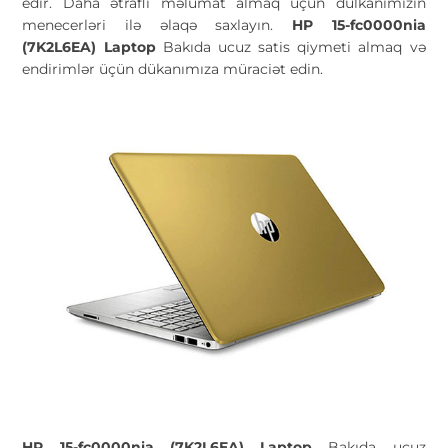
edir. Daha ətraflı məlumat almaq üçün dülkanımızın
menecerləri ilə əlaqə saxlayın.
HP 15-fc0000nia
(7K2L6EA) Laptop
Bakıda ucuz satis qiymeti almaq və
endirimlər üçün dükanımıza müraciət edin.
HP 15-fc0000nia (7K2L6EA) Laptop
Bakıda ucuz