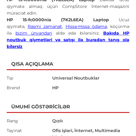
qiymətə almaq üçün CompStore İnternet-maqazini
müraciət edin.
HP 15-fc0000nia (7K2L6EA) Laptop
Ucuz
qiymətə,
Rəsmi zəmanət
,
Hissə-Hissə ödəmə
, köçürmə
ilə
bizim ünvandan
əldə edə bilərsiniz.
Bakıda HP
noutbuk qiymetləri və satışı ilə buradan tanış ola
bilərsiz
QISA AÇIQLAMA
Tip
Universal Noutbuklar
Brend
HP
ÜMUMI GÖSTƏRICILƏR
Rəng
Qızılı
Təyinat
Ofis işləri, İnternet, Multimedia