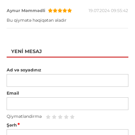
Aynur Məmmədli
19.07.2024 09:55:42
Bu qiymətə həqiqətən əladır
YENI MESAJ
Ad və soyadınız
Email
Qiymətləndirmə
*
Şərh