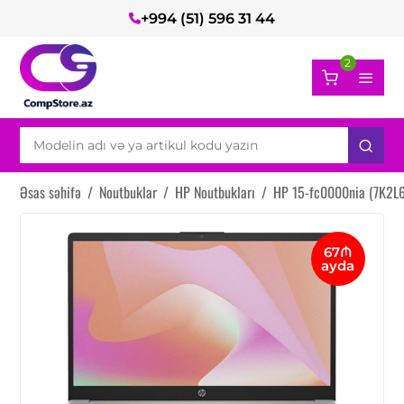
+994 (51) 596 31 44
2
Əsas səhifə
/
Noutbuklar
/
HP Noutbukları
/
HP 15-fc0000nia (7K2L6
67₼
ayda