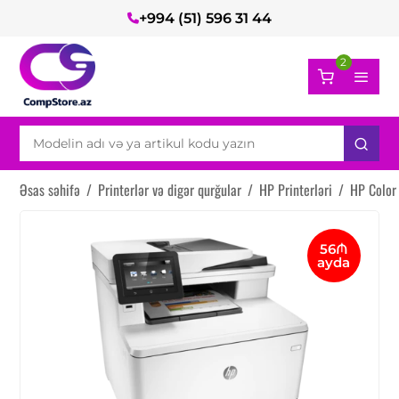
+994 (51) 596 31 44
2
Əsas səhifə
/
Printerlər və digər qurğular
/
HP Printerləri
/
HP Color
56₼
ayda