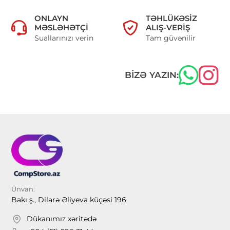
ONLAYN
TƏHLÜKƏSIZ
MƏSLƏHƏTÇI
ALIŞ-VERIŞ
Suallarınızı verin
Tam güvənilir
BIZƏ YAZIN:
Ünvan:
Bakı ş., Dilarə Əliyeva küçəsi 196
Dükanımız xəritədə