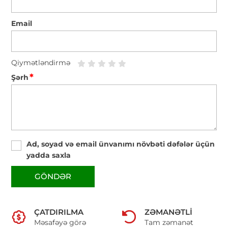
Email
Qiymətləndirmə
*
Şərh
Ad, soyad və email ünvanımı növbəti dəfələr üçün
yadda saxla
GÖNDƏR
ÇATDIRILMA
ZƏMANƏTLI
Məsafəyə görə
Tam zəmanət