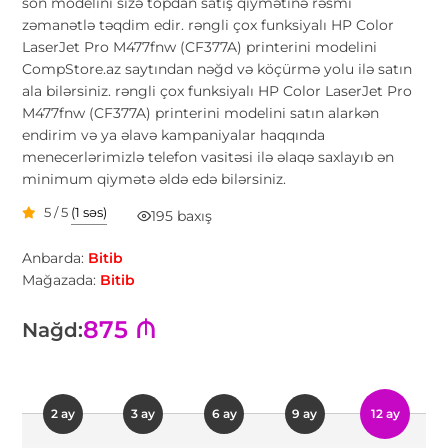
son modelini sizə topdan satış qiymətinə rəsmi
zəmanətlə təqdim edir. rəngli çox funksiyalı HP Color
LaserJet Pro M477fnw (CF377A) printerini modelini
CompStore.az saytından nəğd və köçürmə yolu ilə satın
ala bilərsiniz. rəngli çox funksiyalı HP Color LaserJet Pro
M477fnw (CF377A) printerini modelini satın alarkən
endirim və ya əlavə kampaniyalar haqqında
menecerlərimizlə telefon vasitəsi ilə əlaqə saxlayıb ən
minimum qiymətə əldə edə bilərsiniz.
5 / 5
(1 səs)
195 baxış
Anbarda:
Bitib
Mağazada:
Bitib
875 ₼
Nağd:
2 ay
3 ay
6 ay
9 ay
12 ay