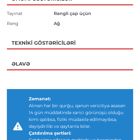
Təyinat
Rəngli çap üçün
Rəng
Ağ
TEXNIKI GÖSTƏRICILƏRI
ƏLAVƏ
Zəmanət:
Alınan hər bir qurğu, qanun vericiliyə əsasən
14 gün müddətində xarici görünüşü olduğu
kimi qalıbsa, fiziki müdaxilə edilməyibsə,
dəyişdirilib və qaytarıla bilər.
Çatdırılma şərtləri:
Çatdırılma sifarişin məbləği və həcmindən