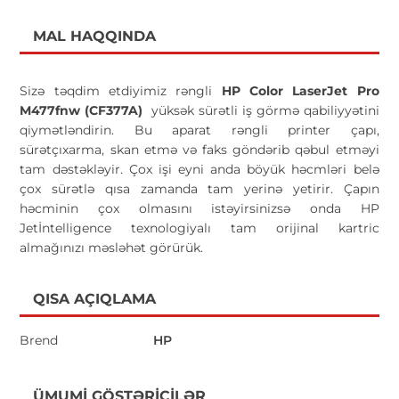
MAL HAQQINDA
Sizə təqdim etdiyimiz rəngli
HP Color LaserJet Pro
M477fnw (CF377A)
yüksək sürətli iş görmə qabiliyyətini
qiymətləndirin. Bu aparat rəngli printer çapı,
sürətçıxarma, skan etmə və faks göndərib qəbul etməyi
tam dəstəkləyir. Çox işi eyni anda böyük həcmləri belə
çox sürətlə qısa zamanda tam yerinə yetirir. Çapın
həcminin çox olmasını istəyirsinizsə onda HP
Jetİntelligence texnologiyalı tam orijinal kartric
almağınızı məsləhət görürük.
QISA AÇIQLAMA
Brend
HP
ÜMUMI GÖSTƏRICILƏR