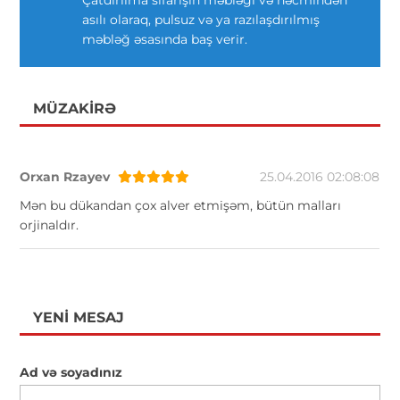
asılı olaraq, pulsuz və ya razılaşdırılmış
məbləğ əsasında baş verir.
MÜZAKIRƏ
Orxan Rzayev
25.04.2016 02:08:08
Mən bu dükandan çox alver etmişəm, bütün malları
orjinaldır.
YENI MESAJ
Ad və soyadınız