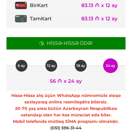
83.13 ₼ x 12 ay
BirKart
TamKart
83.13 ₼ x 12 ay
HISSƏ-HISSƏ ÖDƏ!
6 ay
12 ay
18 ay
24 ay
56 ₼ x 24 ay
Hissə-Hissə alış üçün WhatsApp nömrəmizlə əlaqə
saxlayaraq online rəsmiləşdirə bilərsiz.
20-70 yaş arası bütün Azərbaycan Respublikası
vətəndaşı olan hər kəs müraciət edə bilər.
Mobil telefonda mütləq SİMA proqramı olmalıdır.
(051) 596-31-44