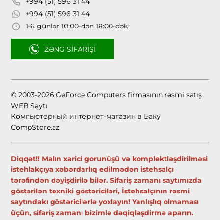
+994 (51) 596 31 44
+994 (51) 596 31 44
1-6 günlər 10:00-dən 18:00-dək
ZƏNG SIFARIŞI
© 2003-2026 GeForce Computers firmasının rəsmi satış
WEB Saytı
Компьютерный интернет-магазин в Баку
CompStore.az
Diqqət!! Malın xarici gorunüşü və komplektləşdirilməsi
istehlakçıya xəbərdarlıq edilmədən istehsalçı
tərəfindən dəyişdirilə bilər. Sifariş zamanı saytımızda
göstərilən texniki göstəriciləri, İstehsalçının rəsmi
saytındakı göstəricilərlə yoxlayın! Yanlışlıq olmaması
üçün, sifariş zamanı bizimlə dəqiqləşdirmə aparın.