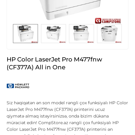
HP Color LaserJet Pro M477fnw
(CF377A) All in One
Siz həqiqətən ən son model rəngli çox funksiyalı HP Color
LaserJet Pro M477fnw (CF377A) printerini ucuz
qiymətə almaq istəyirsinizsə, onda bizim dükana
müraciət edin! CompStore.az rəngli çox funksiyalı HP
Color LaserJet Pro M477fnw (CF377A) printerini ən