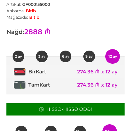
Artikul:
GF000155000
Anbarda:
Bitib
Mağazada:
Bitib
2888 ₼
Nağd:
2 ay
3 ay
6 ay
9 ay
12 ay
274.36 ₼ x 12 ay
BirKart
TamKart
274.36 ₼ x 12 ay
HISSƏ-HISSƏ ÖDƏ!