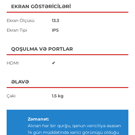
EKRAN GÖSTƏRICILƏRI
Ekran Ölçüsü
13.3
Ekran Tipi
IPS
QOŞULMA VƏ PORTLAR
HDMI
✔
ƏLAVƏ
Çəki
1.5 kg
Zəmanət:
Alınan hər bir qurğu, qanun vericiliyə əsasən
14 gün müddətində xarici görünüşü olduğu