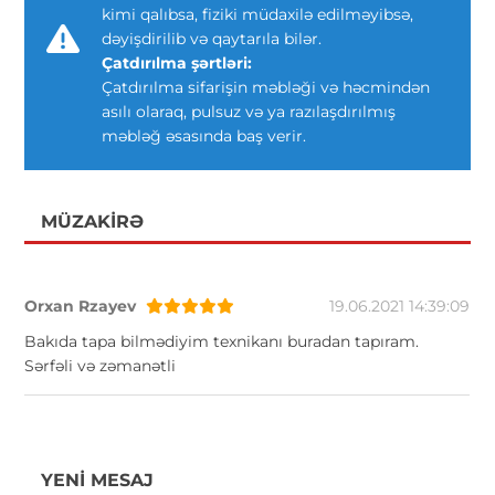
kimi qalıbsa, fiziki müdaxilə edilməyibsə,
dəyişdirilib və qaytarıla bilər.
Çatdırılma şərtləri:
Çatdırılma sifarişin məbləği və həcmindən
asılı olaraq, pulsuz və ya razılaşdırılmış
məbləğ əsasında baş verir.
MÜZAKIRƏ
Orxan Rzayev
19.06.2021 14:39:09
Bakıda tapa bilmədiyim texnikanı buradan tapıram.
Sərfəli və zəmanətli
YENI MESAJ