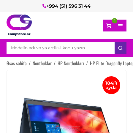
+994 (51) 596 31 44
2
Əsas səhifə
/
Noutbuklar
/
HP Noutbukları
/
HP Elite Dragonfly Lapt
184₼
ayda