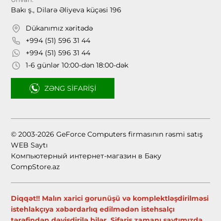
Bakı ş., Dilarə Əliyeva küçəsi 196
Dükanımız xəritədə
+994 (51) 596 31 44
+994 (51) 596 31 44
1-6 günlər 10:00-dən 18:00-dək
ZƏNG SIFARIŞI
© 2003-2026 GeForce Computers firmasının rəsmi satış
WEB Saytı
Компьютерный интернет-магазин в Баку
CompStore.az
Diqqət!! Malın xarici gorunüşü və komplektləşdirilməsi
istehlakçıya xəbərdarlıq edilmədən istehsalçı
tərəfindən dəyişdirilə bilər. Sifariş zamanı saytımızda