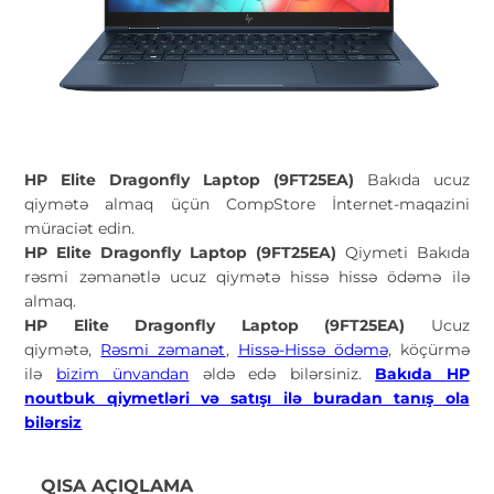
HP Elite Dragonfly Laptop (9FT25EA)
Bakıda ucuz
qiymətə almaq üçün CompStore İnternet-maqazini
müraciət edin.
HP Elite Dragonfly Laptop (9FT25EA)
Qiymeti Bakıda
rəsmi zəmanətlə ucuz qiymətə hissə hissə ödəmə ilə
almaq.
HP Elite Dragonfly Laptop (9FT25EA)
Ucuz
qiymətə,
Rəsmi zəmanət
,
Hissə-Hissə ödəmə
, köçürmə
ilə
bizim ünvandan
əldə edə bilərsiniz.
Bakıda HP
noutbuk qiymetləri və satışı ilə buradan tanış ola
bilərsiz
QISA AÇIQLAMA