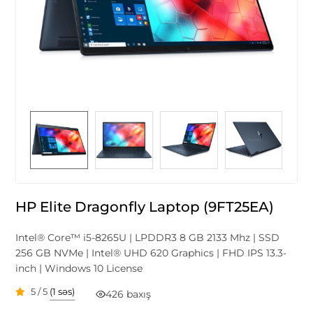
HP Elite Dragonfly Laptop (9FT25EA)
Intel® Core™ i5-8265U | LPDDR3 8 GB 2133 Mhz | SSD
256 GB NVMe | Intel® UHD 620 Graphics | FHD IPS 13.3-
inch | Windows 10 License
5 / 5
(1 səs)
426 baxış