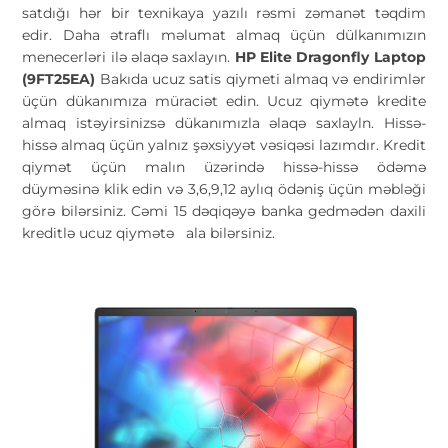
satdığı hər bir texnikaya yazılı rəsmi zəmanət təqdim
edir. Daha ətraflı məlumat almaq üçün dülkanımızın
menecerləri ilə əlaqə saxlayın.
HP Elite Dragonfly Laptop
(9FT25EA)
Bakıda ucuz satis qiymeti almaq və endirimlər
üçün dükanımıza müraciət edin. Ucuz qiymətə kredite
almaq istəyirsinizsə dükanımızla əlaqə saxlayln. Hissə-
hissə almaq üçün yalnız şəxsiyyət vəsiqəsi lazımdır. Kredit
qiymət üçün malın üzərində hissə-hissə ödəmə
düyməsinə klik edin və 3,6,9,12 aylıq ödəniş üçün məbləği
görə bilərsiniz. Cəmi 15 dəqiqəyə banka gedmədən daxili
kreditlə ucuz qiymətə
ala bilərsiniz.