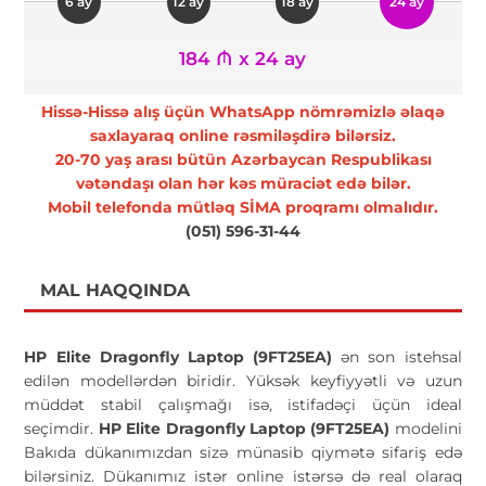
6 ay
12 ay
18 ay
24 ay
184 ₼ x 24 ay
Hissə-Hissə alış üçün WhatsApp nömrəmizlə əlaqə
saxlayaraq online rəsmiləşdirə bilərsiz.
20-70 yaş arası bütün Azərbaycan Respublikası
vətəndaşı olan hər kəs müraciət edə bilər.
Mobil telefonda mütləq SİMA proqramı olmalıdır.
(051) 596-31-44
MAL HAQQINDA
HP Elite Dragonfly Laptop (9FT25EA)
ən son istehsal
edilən modellərdən biridir. Yüksək keyfiyyətli və uzun
müddət stabil çalışmağı isə, istifadəçi üçün ideal
seçimdir.
HP Elite Dragonfly Laptop (9FT25EA)
modelini
Bakıda dükanımızdan sizə münasib qiymətə sifariş edə
bilərsiniz. Dükanımız istər online istərsə də real olaraq