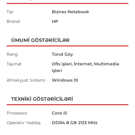
Tip
Biznes Notebook
Brend
HP
ÜMUMI GÖSTƏRICILƏR
Rəng
Tünd Göy
Təyinat
Ofis işləri, İnternet, Multimedia
işləri
Əməliyyat Sistemi
Windows 10
TEXNIKI GÖSTƏRICILƏRI
Prosessor
Core i5
Operativ Yaddaş
DDR4 8 GB 2133 MHz