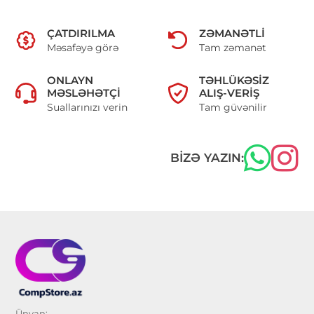
ÇATDIRILMA
ZƏMANƏTLI
Məsafəyə görə
Tam zəmanət
ONLAYN
TƏHLÜKƏSIZ
MƏSLƏHƏTÇI
ALIŞ-VERIŞ
Suallarınızı verin
Tam güvənilir
BIZƏ YAZIN:
Ünvan: