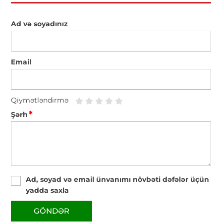
Ad və soyadınız
Email
Qiymətləndirmə
*
Şərh
Ad, soyad və email ünvanımı növbəti dəfələr üçün
yadda saxla
GÖNDƏR