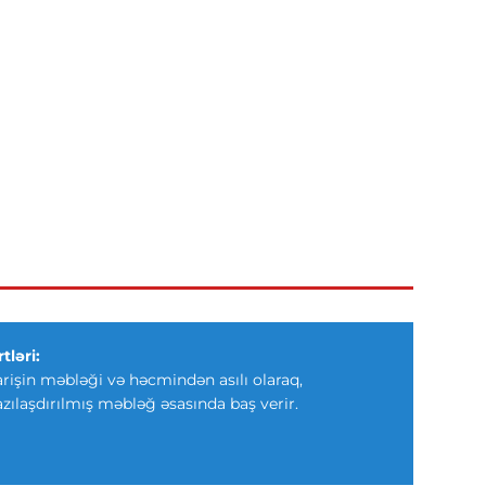
tləri:
arişin məbləği və həcmindən asılı olaraq,
azılaşdırılmış məbləğ əsasında baş verir.