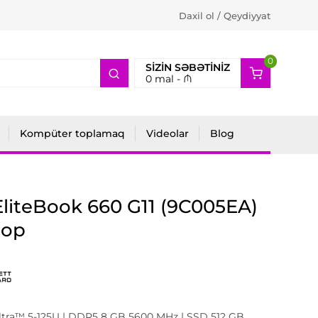
Daxil ol / Qeydiyyat
0
2
SIZIN SƏBƏTINIZ
0
mal -
₼
Kompüter toplamaq
Videolar
Blog
liteBook 660 G11 (9C005EA)
top
Ultra™ 5-125U | DDR5 8 GB 5600 MHz | SSD 512 GB