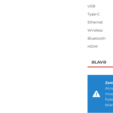
USB
Type-C
Ethernet
Wireless
Bluetooth
HDMI
ƏLAVƏ
Zəm
Alın
müdd
fizi
bilər