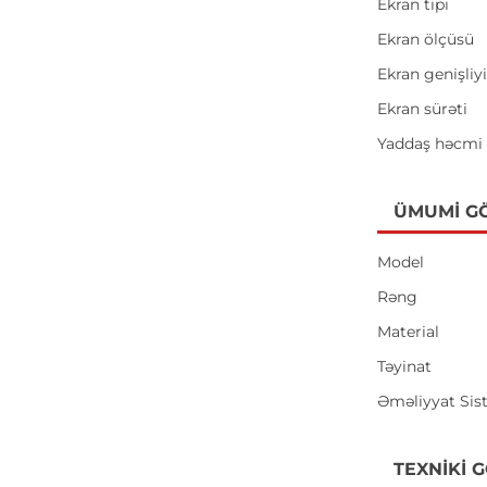
Ekran tipi
Ekran ölçüsü
Ekran genişliy
Ekran sürəti
Yaddaş həcmi
ÜMUMI G
Model
Rəng
Material
Təyinat
Əməliyyat Sis
TEXNIKI 