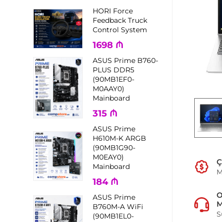
HORI Force
Feedback Truck
Control System
1698
₼
ASUS Prime B760-
PLUS DDR5
(90MB1EF0-
M0AAY0)
Mainboard
315
₼
ASUS Prime
H610M-K ARGB
(90MB1G90-
M0EAY0)
Ç
Mainboard
M
184
₼
ASUS Prime
M
B760M-A WiFi
S
(90MB1EL0-