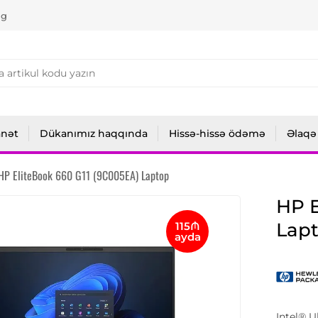
ng
anət
Dükanımız haqqında
Hissə-hissə ödəmə
Əlaqə
HP EliteBook 660 G11 (9C005EA) Laptop
HP E
Lap
115₼
ayda
Intel® 