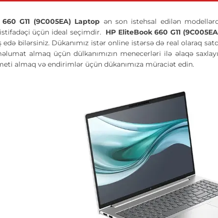
k 660 G11 (9C005EA) Laptop
ən son istehsal edilən modellərd
 istifadəçi üçün ideal seçimdir.
HP EliteBook 660 G11 (9C005EA
ş edə bilərsiniz. Dükanımız istər online istərsə də real olaraq sa
məlumat almaq üçün dülkanımızın menecerləri ilə əlaqə saxlay
ymeti almaq və endirimlər üçün dükanımıza müraciət edin.