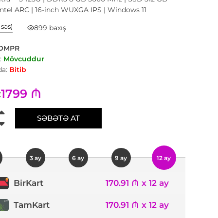
ntel ARC | 16-inch WUXGA IPS | Windows 11
1 səs)
899 baxış
OMPR
:
Mövcuddur
a:
Bitib
1799 ₼
:
SƏBƏTƏ AT
3 ay
6 ay
9 ay
12 ay
170.91 ₼ x 12 ay
BirKart
TamKart
170.91 ₼ x 12 ay