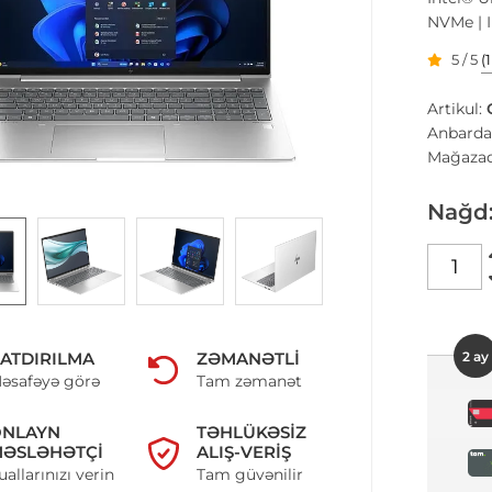
NVMe | I
5 / 5
(
Artikul:
Anbarda
Mağazad
Nağd
2 ay
ATDIRILMA
ZƏMANƏTLI
əsafəyə görə
Tam zəmanət
ONLAYN
TƏHLÜKƏSIZ
ƏSLƏHƏTÇI
ALIŞ-VERIŞ
uallarınızı verin
Tam güvənilir