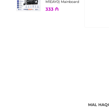
M1EAY0) Mainboard
333
₼
MAL HAQ