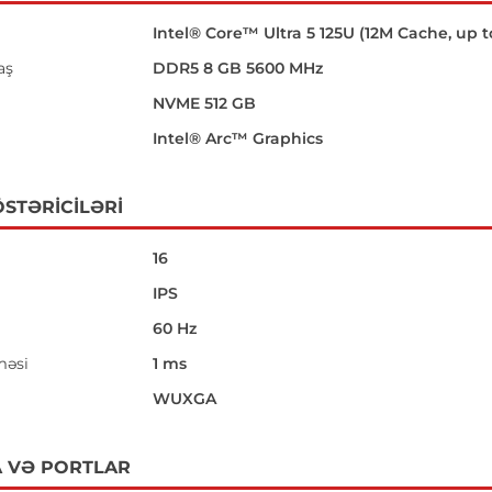
Intel® Core™ Ultra 5 125U (12M Cache, up t
aş
DDR5 8 GB 5600 MHz
NVME 512 GB
Intel® Arc™ Graphics
STƏRICILƏRI
16
IPS
60 Hz
məsi
1 ms
i
WUXGA
 VƏ PORTLAR