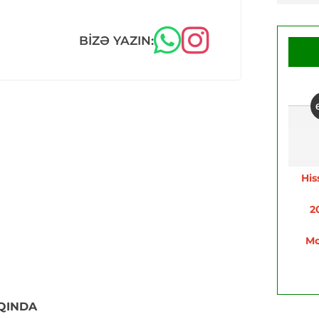
BIZƏ YAZIN:
His
2
Mo
QINDA