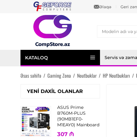
Əlaqə
Geri zə
KATALOQ
Servis və zəm
Əsas səhifə
/
Gaming Zona
/
Noutbuklar
/
HP Noutbukları
/
YENI DAXIL OLANLAR
ASUS Prime
B760M-PLUS
(90MB1EF0-
M1EAY0) Mainboard
307
₼