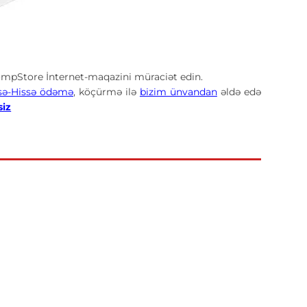
mpStore İnternet-maqazini müraciət edin.
sə-Hissə ödəmə
, köçürmə ilə
bizim ünvandan
əldə edə
siz