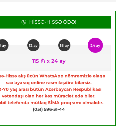
HISSƏ-HISSƏ ÖDƏ!
6 ay
12 ay
18 ay
24 ay
115 ₼ x 24 ay
sə-Hissə alış üçün WhatsApp nömrəmizlə əlaqə
saxlayaraq online rəsmiləşdirə bilərsiz.
0-70 yaş arası bütün Azərbaycan Respublikası
vətəndaşı olan hər kəs müraciət edə bilər.
bil telefonda mütləq SİMA proqramı olmalıdır.
(051) 596-31-44