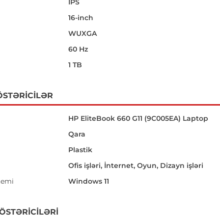
IPS
16-inch
i
WUXGA
60 Hz
1 TB
ÖSTƏRICILƏR
HP EliteBook 660 G11 (9C005EA) Laptop
Qara
Plastik
Ofis işləri, İnternet, Oyun, Dizayn işləri
temi
Windows 11
GÖSTƏRICILƏRI