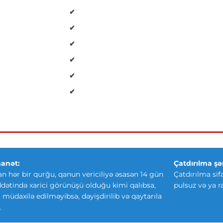
✔
✔
✔
✔
✔
✔
anət:
Çatdırılma şər
an hər bir qurğu, qanun vericiliyə əsasən 14 gün
Çatdırılma sif
ətində xarici görünüşü olduğu kimi qalıbsa,
pulsuz və ya r
ki müdaxilə edilməyibsə, dəyişdirilib və qaytarıla
.