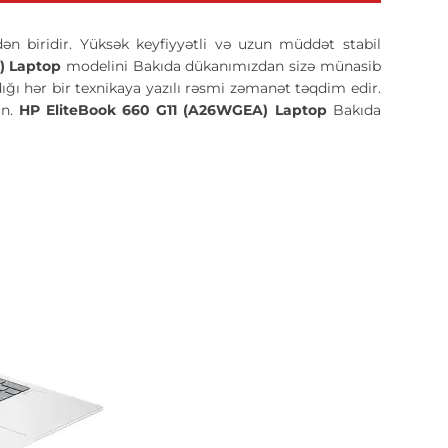
ən biridir. Yüksək keyfiyyətli və uzun müddət stabil
) Laptop
modelini Bakıda dükanımızdan sizə münasib
tdığı hər bir texnikaya yazılı rəsmi zəmanət təqdim edir.
ın.
HP EliteBook 660 G11 (A26WGEA) Laptop
Bakıda