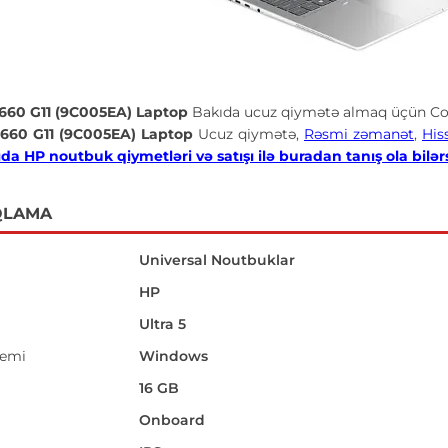
 660 G11 (9C005EA) Laptop
Bakıda ucuz qiymətə almaq üçün Co
 660 G11 (9C005EA) Laptop
Ucuz qiymətə,
Rəsmi zəmanət
,
His
da HP noutbuk qiymetləri və satışı ilə buradan tanış ola bilər
QLAMA
Universal Noutbuklar
HP
Ultra 5
temi
Windows
16 GB
Onboard