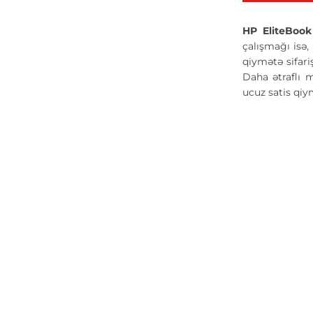
HP EliteBoo
çalışmağı isə,
qiymətə sifari
Daha ətraflı 
ucuz satis qi