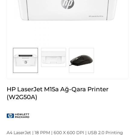
HP LaserJet M15a Ağ-Qara Printer
(W2G50A)
A4 LaserJet | 18 PPM | 600 X 600 DPI | USB 2.0 Printing