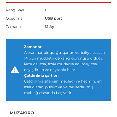
Rəng Sayı
1
Qoşulma
USB port
Zəmanət
12 Ay
Zəmanət:
Alınan hər bir qurğu, qanun vericiliyə əsasən
14 gün müddətində xarici görünüşü olduğu
kimi qalıbsa, fiziki müdaxilə edilməyibsə,
dəyişdirilib və qaytarıla bilər.
Çatdırılma şərtləri:
Çatdırılma sifarişin məbləği və həcmindən
asılı olaraq, pulsuz və ya razılaşdırılmış
məbləğ əsasında baş verir.
MÜZAKIRƏ