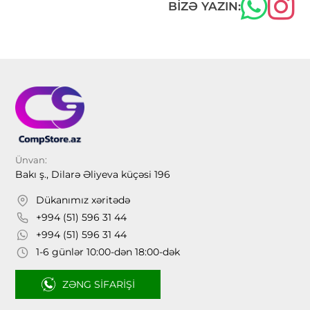
BIZƏ YAZIN:
Ünvan:
Bakı ş., Dilarə Əliyeva küçəsi 196
Dükanımız xəritədə
+994 (51) 596 31 44
+994 (51) 596 31 44
1-6 günlər 10:00-dən 18:00-dək
ZƏNG SIFARIŞI