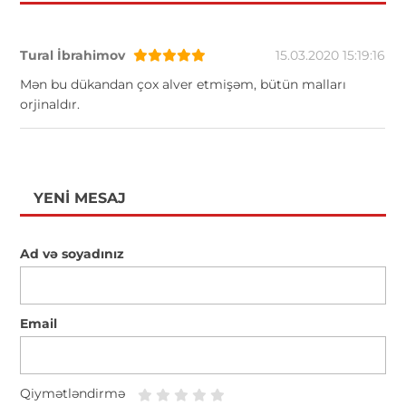
Tural İbrahimov
15.03.2020 15:19:16
Mən bu dükandan çox alver etmişəm, bütün malları
orjinaldır.
YENI MESAJ
Ad və soyadınız
Email
Qiymətləndirmə