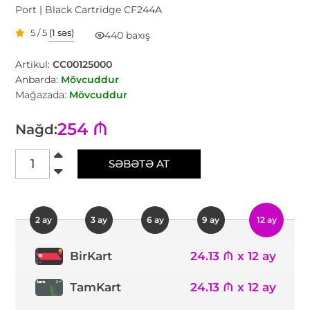
Port | Black Cartridge CF244A
5 / 5
(1 səs)
440 baxış
Artikul:
CC00125000
Anbarda:
Mövcuddur
Mağazada:
Mövcuddur
254 ₼
Nağd:
SƏBƏTƏ AT
2 ay
3 ay
6 ay
9 ay
12 ay
24.13 ₼ x 12 ay
BirKart
TamKart
24.13 ₼ x 12 ay