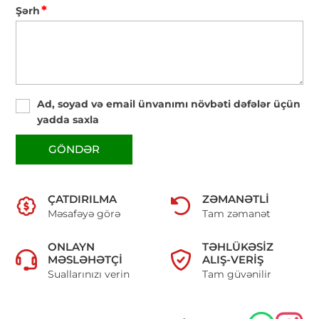
*
Şərh
Ad, soyad və email ünvanımı növbəti dəfələr üçün
yadda saxla
GÖNDƏR
ÇATDIRILMA
ZƏMANƏTLI
Məsafəyə görə
Tam zəmanət
ONLAYN
TƏHLÜKƏSIZ
MƏSLƏHƏTÇI
ALIŞ-VERIŞ
Suallarınızı verin
Tam güvənilir