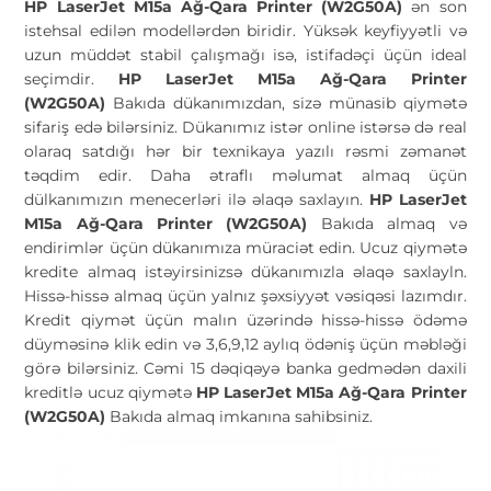
HP LaserJet M15a Ağ-Qara Printer (W2G50A)
ən son
istehsal edilən modellərdən biridir. Yüksək keyfiyyətli və
uzun müddət stabil çalışmağı isə, istifadəçi üçün ideal
seçimdir.
HP LaserJet M15a Ağ-Qara Printer
(W2G50A)
Bakıda dükanımızdan, sizə münasib qiymətə
sifariş edə bilərsiniz. Dükanımız istər online istərsə də real
olaraq satdığı hər bir texnikaya yazılı rəsmi zəmanət
təqdim edir. Daha ətraflı məlumat almaq üçün
dülkanımızın menecerləri ilə əlaqə saxlayın.
HP LaserJet
M15a Ağ-Qara Printer (W2G50A)
Bakıda almaq və
endirimlər üçün dükanımıza müraciət edin. Ucuz qiymətə
kredite almaq istəyirsinizsə dükanımızla əlaqə saxlayln.
Hissə-hissə almaq üçün yalnız şəxsiyyət vəsiqəsi lazımdır.
Kredit qiymət üçün malın üzərində hissə-hissə ödəmə
düyməsinə klik edin və 3,6,9,12 aylıq ödəniş üçün məbləği
görə bilərsiniz. Cəmi 15 dəqiqəyə banka gedmədən daxili
kreditlə ucuz qiymətə
HP LaserJet M15a Ağ-Qara Printer
(W2G50A)
Bakıda almaq imkanına sahibsiniz.