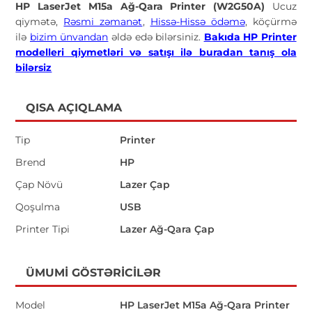
HP LaserJet M15a Ağ-Qara Printer (W2G50A)
Ucuz
qiymətə,
Rəsmi zəmanət
,
Hissə-Hissə ödəmə
, köçürmə
ilə
bizim ünvandan
əldə edə bilərsiniz.
Bakıda HP Printer
modelleri qiymetləri və satışı ilə buradan tanış ola
bilərsiz
QISA AÇIQLAMA
Tip
Printer
Brend
HP
Çap Növü
Lazer Çap
Qoşulma
USB
Printer Tipi
Lazer Ağ-Qara Çap
ÜMUMI GÖSTƏRICILƏR
Model
HP LaserJet M15a Ağ-Qara Printer