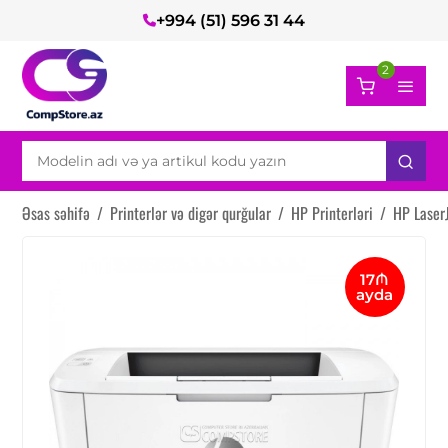
+994 (51) 596 31 44
2
Əsas səhifə
/
Printerlər və digər qurğular
/
HP Printerləri
/
HP Laser
17₼
ayda