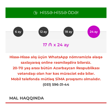
HISSƏ-HISSƏ ÖDƏ!
6 ay
12 ay
18 ay
24 ay
17 ₼ x 24 ay
Hissə-Hissə alış üçün WhatsApp nömrəmizlə əlaqə
saxlayaraq online rəsmiləşdirə bilərsiz.
20-70 yaş arası bütün Azərbaycan Respublikası
vətəndaşı olan hər kəs müraciət edə bilər.
Mobil telefonda mütləq SİMA proqramı olmalıdır.
(051) 596-31-44
MAL HAQQINDA