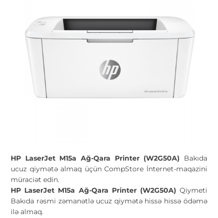
HP LaserJet M15a Ağ-Qara Printer (W2G50A)
Bakıda
ucuz qiymətə almaq üçün CompStore İnternet-maqazini
müraciət edin.
HP LaserJet M15a Ağ-Qara Printer (W2G50A)
Qiymeti
Bakıda rəsmi zəmanətlə ucuz qiymətə hissə hissə ödəmə
ilə almaq.