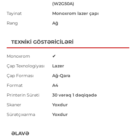
(W2G50A)
Təyinat
Monoxrom lazer çapı
Rəng
Ağ
TEXNIKI GÖSTƏRICILƏRI
Monoxrom
✔
Çap Texnologiyası
Lazer
Çap Forması
Ağ-Qara
Format
A4
Printerin Sürəti
30 vərəq 1 dəqiqədə
Skaner
Yoxdur
Sürətçıxarma
Yoxdur
ƏLAVƏ