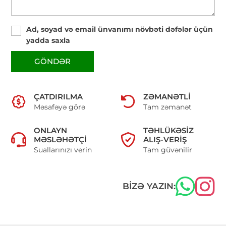
Ad, soyad və email ünvanımı növbəti dəfələr üçün
yadda saxla
GÖNDƏR
ÇATDIRILMA
ZƏMANƏTLI
Məsafəyə görə
Tam zəmanət
ONLAYN
TƏHLÜKƏSIZ
MƏSLƏHƏTÇI
ALIŞ-VERIŞ
Suallarınızı verin
Tam güvənilir
BIZƏ YAZIN: