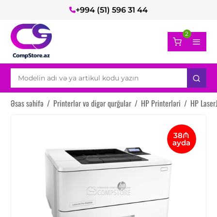
+994 (51) 596 31 44
2
Əsas səhifə
/
Printerlər və digər qurğular
/
HP Printerləri
/
HP Laser
38₼
ayda