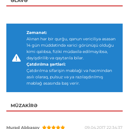
ƏLAVƏ
Zəmanət:
Alınan hər bir qurğu, qanun vericiliyə əsasən
14 gün müddətində xarici görünüşü olduğu
kimi qalıbsa, fiziki müdaxilə edilməyibsə,
dəyişdirilib və qaytarıla bilər.
Çatdırılma şərtləri:
Çatdırılma sifarişin məbləği və həcmindən
asılı olaraq, pulsuz və ya razılaşdırılmış
məbləğ əsasında baş verir.
MÜZAKIRƏ
Murad Abbasov
09.04.2017 22:34:37