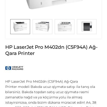
HP LaserJet Pro M402dn (C5F94A) Ağ-
Qara Printer
HP LaserJet Pro M402dn (C5F94A) Ağ-Qara
Printer modeli Bakıda ucuz qiymətə satışı ilə tanış ola
bilərsiniz. Bakıda topdan satış ucuz qiymətə rəsmi
zəmanətlə nəğd və ya köçürmə yolu ilə almaq
istəyirsinizsə, onda bizim dükana müraciət edin! A4, 38