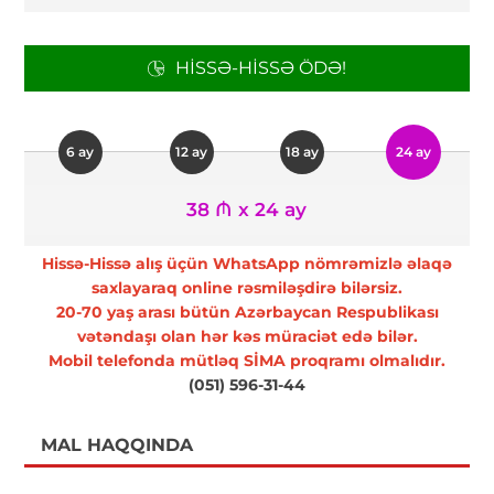
HISSƏ-HISSƏ ÖDƏ!
6 ay
12 ay
18 ay
24 ay
38 ₼ x 24 ay
Hissə-Hissə alış üçün WhatsApp nömrəmizlə əlaqə
saxlayaraq online rəsmiləşdirə bilərsiz.
20-70 yaş arası bütün Azərbaycan Respublikası
vətəndaşı olan hər kəs müraciət edə bilər.
Mobil telefonda mütləq SİMA proqramı olmalıdır.
(051) 596-31-44
MAL HAQQINDA