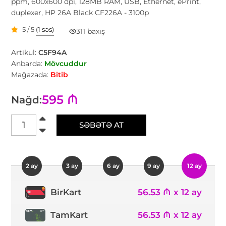
ppm, 600x600 dpi, 128MB RAM, USB, Ethernet, ePrint,
duplexer, HP 26A Black CF226A - 3100p
5 / 5
(1 səs)
311 baxış
Artikul:
C5F94A
Anbarda:
Mövcuddur
Mağazada:
Bitib
595 ₼
Nağd:
SƏBƏTƏ AT
2 ay
3 ay
6 ay
9 ay
12 ay
56.53 ₼ x 12 ay
BirKart
TamKart
56.53 ₼ x 12 ay