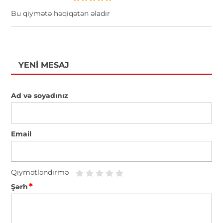
Bu qiymətə həqiqətən əladır
YENI MESAJ
Ad və soyadınız
Email
Qiymətləndirmə
*
Şərh