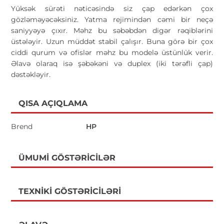
Yüksək sürəti nəticəsində siz çap edərkən çox
gözləməyəcəksiniz. Yatma rejimindən cəmi bir neçə
saniyyəyə çıxır. Məhz bu səbəbdən digər rəqiblərini
üstələyir. Uzun müddət stabil çalışır. Buna görə bir çox
ciddi qurum və ofislər məhz bu modelə üstünlük verir.
Əlavə olaraq isə şəbəkəni və duplex (iki tərəfli çap)
dəstəkləyir.
QISA AÇIQLAMA
Brend
HP
ÜMUMI GÖSTƏRICILƏR
TEXNIKI GÖSTƏRICILƏRI