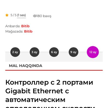
5 / 5
(1 səs)
180 baxış
Anbarda:
Bitib
Mağazada:
Bitib
2 ay
3 ay
6 ay
9 ay
12 ay
MAL HAQQINDA
Контроллер с 2 портами
Gigabit Ethernet с
автоматическим