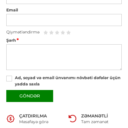
Email
Qiymətləndirmə
*
Şərh
Ad, soyad və email ünvanımı növbəti dəfələr üçün
yadda saxla
GÖNDƏR
ÇATDIRILMA
ZƏMANƏTLI
Məsafəyə görə
Tam zəmanət