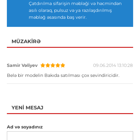
Çatdırılma sifarişin məbləği və həcmindən
asılı olaraq, pulsuz və ya razılaşdırılmış
məbləğ əsasında baş verir.
MÜZAKIRƏ
Samir Vəliyev
09.06.2014 13:10:28
Belə bir modelin Bakıda satılması çox sevindiricidir.
YENI MESAJ
Ad və soyadınız