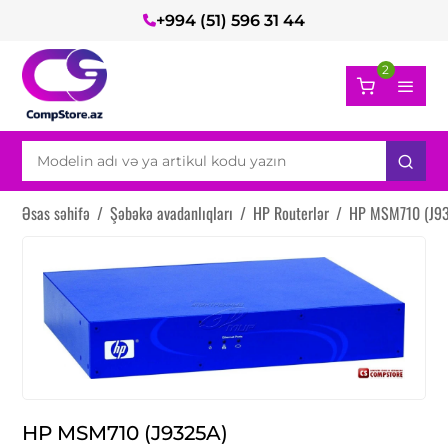
+994 (51) 596 31 44
2
Əsas səhifə
/
Şəbəkə avadanlıqları
/
HP Routerlər
/
HP MSM710 (J9
HP MSM710 (J9325A)