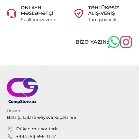
ONLAYN
TƏHLÜKƏSIZ
MƏSLƏHƏTÇI
ALIŞ-VERIŞ
Suallarınızı verin
Tam güvənilir
BIZƏ YAZIN:
Ünvan:
Bakı ş., Dilarə Əliyeva küçəsi 196
Dükanımız xəritədə
+994 (51) 596 31 44