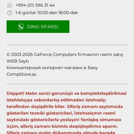
+994 (51) 596 31 44
1-6 günlər 10:00-dən 18:00-dək
ZƏNG SIFARIŞI
© 2003-2026 GeForce Computers firmasının rəsmi satış
WEB Saytı
Компьютерный интернет-магазин в Баку
CompStore.az
Diqqət!! Malın xarici gorunüşü və komplektləşdirilməsi
istehlakçıya xəbərdarlıq edilmədən istehsalçı
tərəfindən dəyişdirilə bilər. Sifariş zamanı saytımızda
göstərilən texniki göstəriciləri, İstehsalçının rəsmi
saytındakı göstəricilərlə yoxlayın! Yanlışlıq olmaması
üçün, sifariş zamanı bizimlə dəqiqləşdirmə aparın.
Sifariş zamanı malın dükanımızda olmağı barədə