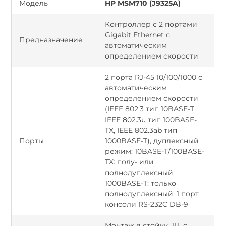
Модель
HP MSM710 (J9325A)
Контроллер с 2 портами
Gigabit Ethernet с
Предназначение
автоматическим
определением скорости
2 порта RJ-45 10/100/1000 с
автоматическим
определением скорости
(IEEE 802.3 тип 10BASE-T,
IEEE 802.3u тип 100BASE-
TX, IEEE 802.3ab тип
Порты
1000BASE-T), дуплексный
режим: 10BASE-T/100BASE-
TX: полу- или
полнодуплексный;
1000BASE-T: только
полнодуплексный; 1 порт
консоли RS-232C DB-9
Монтаж в стойку, 1U, с