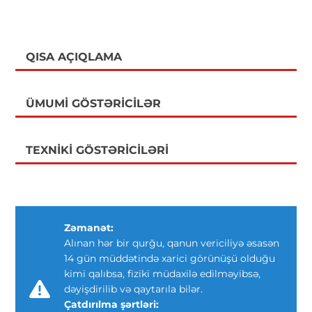
QISA AÇIQLAMA
ÜMUMI GÖSTƏRICILƏR
TEXNIKI GÖSTƏRICILƏRI
Zəmanət:
Alınan hər bir qurğu, qanun vericiliyə əsasən
14 gün müddətində xarici görünüşü olduğu
kimi qalıbsa, fiziki müdaxilə edilməyibsə,
dəyişdirilib və qaytarıla bilər.
Çatdırılma şərtləri: