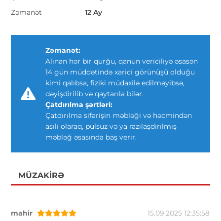
Zəmanət
12 Ay
Zəmanət:
Alınan hər bir qurğu, qanun vericiliyə əsasən
14 gün müddətində xarici görünüşü olduğu
kimi qalıbsa, fiziki müdaxilə edilməyibsə,
dəyişdirilib və qaytarıla bilər.
Çatdırılma şərtləri:
Çatdırılma sifarişin məbləği və həcmindən
asılı olaraq, pulsuz və ya razılaşdırılmış
məbləğ əsasında baş verir.
MÜZAKIRƏ
mahir
15.09.2025 12:35:58