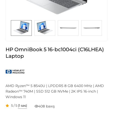
HP OmniBook 5 16-bc1004ci (C16LHEA)
Laptop
AMD Ryzen™ 5 8540U | LPDDR5 8 GB 6400 MHz | AMD
Radeon™ 740M | SSD 512 GB NVMe | 2K IPS 16-inch |
Windows 11
5 / 5
(1 səs)
408 baxış