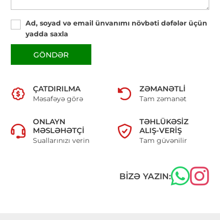
Ad, soyad və email ünvanımı növbəti dəfələr üçün
yadda saxla
GÖNDƏR
ÇATDIRILMA
ZƏMANƏTLI
Məsafəyə görə
Tam zəmanət
ONLAYN
TƏHLÜKƏSIZ
MƏSLƏHƏTÇI
ALIŞ-VERIŞ
Suallarınızı verin
Tam güvənilir
BIZƏ YAZIN: