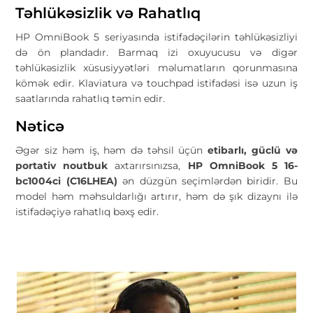
Təhlükəsizlik və Rahatlıq
HP OmniBook 5 seriyasında istifadəçilərin təhlükəsizliyi
də ön plandadır. Barmaq izi oxuyucusu və digər
təhlükəsizlik xüsusiyyətləri məlumatların qorunmasına
kömək edir. Klaviatura və touchpad istifadəsi isə uzun iş
saatlarında rahatlıq təmin edir.
Nəticə
Əgər siz həm iş, həm də təhsil üçün
etibarlı, güclü və
portativ noutbuk
axtarırsınızsa,
HP OmniBook 5 16-
bc1004ci (C16LHEA)
ən düzgün seçimlərdən biridir. Bu
model həm məhsuldarlığı artırır, həm də şık dizaynı ilə
istifadəçiyə rahatlıq bəxş edir.