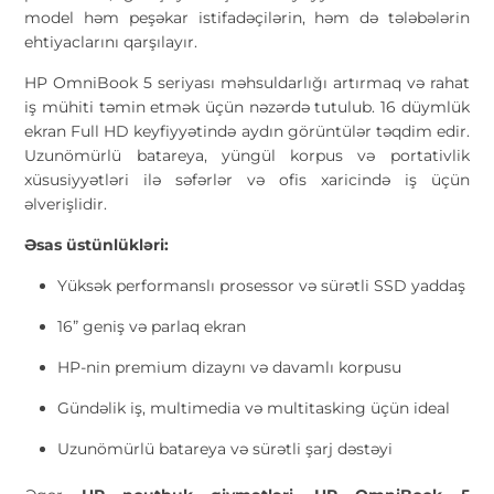
model həm peşəkar istifadəçilərin, həm də tələbələrin
ehtiyaclarını qarşılayır.
HP OmniBook 5 seriyası məhsuldarlığı artırmaq və rahat
iş mühiti təmin etmək üçün nəzərdə tutulub. 16 düymlük
ekran Full HD keyfiyyətində aydın görüntülər təqdim edir.
Uzunömürlü batareya, yüngül korpus və portativlik
xüsusiyyətləri ilə səfərlər və ofis xaricində iş üçün
əlverişlidir.
Əsas üstünlükləri:
Yüksək performanslı prosessor və sürətli SSD yaddaş
16” geniş və parlaq ekran
HP-nin premium dizaynı və davamlı korpusu
Gündəlik iş, multimedia və multitasking üçün ideal
Uzunömürlü batareya və sürətli şarj dəstəyi