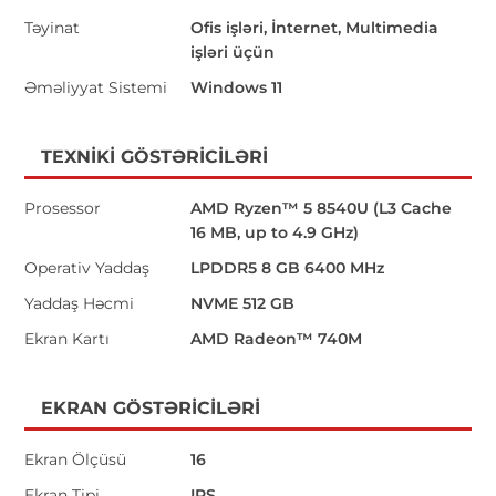
Təyinat
Ofis işləri, İnternet, Multimedia
işləri üçün
Əməliyyat Sistemi
Windows 11
TEXNIKI GÖSTƏRICILƏRI
Prosessor
AMD Ryzen™ 5 8540U (L3 Cache
16 MB, up to 4.9 GHz)
Operativ Yaddaş
LPDDR5 8 GB 6400 MHz
Yaddaş Həcmi
NVME 512 GB
Ekran Kartı
AMD Radeon™ 740M
EKRAN GÖSTƏRICILƏRI
Ekran Ölçüsü
16
Ekran Tipi
IPS