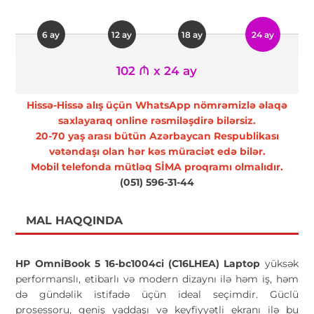
6 ay
12 ay
18 ay
24 ay
102 ₼ x 24 ay
Hissə-Hissə alış üçün WhatsApp nömrəmizlə əlaqə
saxlayaraq online rəsmiləşdirə bilərsiz.
20-70 yaş arası bütün Azərbaycan Respublikası
vətəndaşı olan hər kəs müraciət edə bilər.
Mobil telefonda mütləq SİMA proqramı olmalıdır.
(051) 596-31-44
MAL HAQQINDA
HP OmniBook 5 16-bc1004ci (C16LHEA) Laptop
yüksək
performanslı, etibarlı və modern dizaynı ilə həm iş, həm
də gündəlik istifadə üçün ideal seçimdir. Güclü
prosessoru, geniş yaddaşı və keyfiyyətli ekranı ilə bu