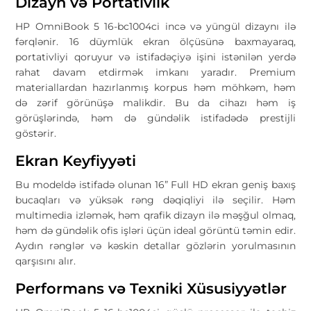
Dizayn və Portativlik
HP OmniBook 5 16-bc1004ci incə və yüngül dizaynı ilə
fərqlənir. 16 düymlük ekran ölçüsünə baxmayaraq,
portativliyi qoruyur və istifadəçiyə işini istənilən yerdə
rahat davam etdirmək imkanı yaradır. Premium
materiallardan hazırlanmış korpus həm möhkəm, həm
də zərif görünüşə malikdir. Bu da cihazı həm iş
görüşlərində, həm də gündəlik istifadədə prestijli
göstərir.
Ekran Keyfiyyəti
Bu modeldə istifadə olunan 16” Full HD ekran geniş baxış
bucaqları və yüksək rəng dəqiqliyi ilə seçilir. Həm
multimedia izləmək, həm qrafik dizayn ilə məşğul olmaq,
həm də gündəlik ofis işləri üçün ideal görüntü təmin edir.
Aydın rənglər və kəskin detallar gözlərin yorulmasının
qarşısını alır.
Performans və Texniki Xüsusiyyətlər