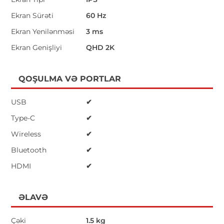
Ekran Sürəti
60 Hz
Ekran Yenilənməsi
3 ms
Ekran Genişliyi
QHD 2K
QOŞULMA VƏ PORTLAR
USB
✔
Type-C
✔
Wireless
✔
Bluetooth
✔
HDMI
✔
ƏLAVƏ
Çəki
1.5 kg