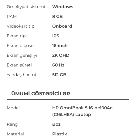
Əməliyyat sistemi
Windows
RAM
8 GB
Videokart tipi
Onboard
Ekran tipi
IPS
Ekran ölçüsü
16-inch
Ekran genişliyi
2K QHD
Ekran sürəti
60 Hz
Yaddaş həcmi
512 GB
ÜMUMI GÖSTƏRICILƏR
Model
HP OmniBook 5 16-bc1004ci
(C16LHEA) Laptop
Rəng
Boz
Material
Plastik