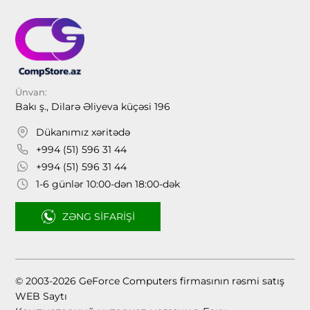
Ünvan:
Bakı ş., Dilarə Əliyeva küçəsi 196
Dükanımız xəritədə
+994 (51) 596 31 44
+994 (51) 596 31 44
1-6 günlər 10:00-dən 18:00-dək
ZƏNG SIFARIŞI
© 2003-2026 GeForce Computers firmasının rəsmi satış
WEB Saytı