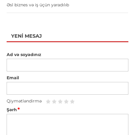
Əsl biznes və iş üçün yaradılıb
YENI MESAJ
Ad və soyadınız
Email
Qiymətləndirmə
*
Şərh