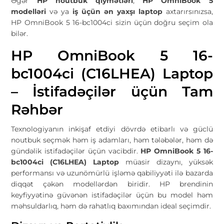
Əgər
HP noutbuk qiymətləri
,
HP OmniBook 5
modelləri
və ya
iş üçün ən yaxşı laptop
axtarırsınızsa,
HP OmniBook 5 16-bc1004ci sizin üçün doğru seçim ola
bilər.
HP OmniBook 5 16-
bc1004ci (C16LHEA) Laptop
– İstifadəçilər üçün Tam
Rəhbər
Texnologiyanın inkişaf etdiyi dövrdə etibarlı və güclü
noutbuk seçmək həm iş adamları, həm tələbələr, həm də
gündəlik istifadəçilər üçün vacibdir.
HP OmniBook 5 16-
bc1004ci (C16LHEA) Laptop
müasir dizaynı, yüksək
performansı və uzunömürlü işləmə qabiliyyəti ilə bazarda
diqqət çəkən modellərdən biridir. HP brendinin
keyfiyyətinə güvənən istifadəçilər üçün bu model həm
məhsuldarlıq, həm də rahatlıq baxımından ideal seçimdir.