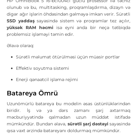
HP OmniBook 5 16-bc1004ci güclü prosessor ilə təchiz
olunub və bu, multitasking, proqramlaşdırma, dizayn və
digər ağır işlərin öhdəsindən gəlməyə imkan verir. Sürətli
SSD yaddaş
sayəsində sistem və proqramlar tez açılır,
yüksək RAM həcmi
isə eyni anda bir neçə tətbiqdə
problemsiz işləməyi təmin edir.
Əlavə olaraq:
Sürətli məlumat ötürülməsi üçün müasir portlar
Effektiv soyutma sistemi
Enerji qənaətcil işləmə rejimi
Batareya Ömrü
Uzunömürlü batareya bu modelin əsas üstünlüklərindən
biridir. İş və ya dərs zamanı şarj axtarmaq
məcburiyyətində qalmadan uzun müddət istifadə
mümkündür. Bundan əlavə,
sürətli şarj dəstəyi
sayəsində
qısa vaxt ərzində batareyanı doldurmaq mümkündür.