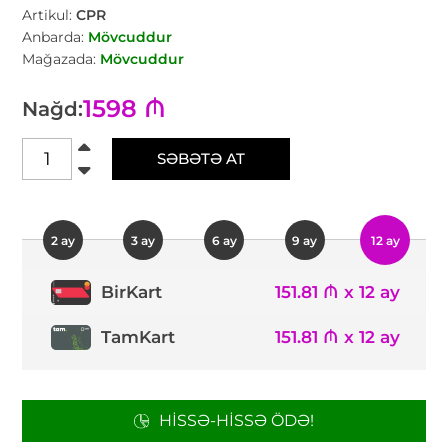
Artikul:
CPR
Anbarda:
Mövcuddur
Mağazada:
Mövcuddur
1598 ₼
Nağd:
SƏBƏTƏ AT
2 ay
3 ay
6 ay
9 ay
12 ay
151.81 ₼ x 12 ay
BirKart
TamKart
151.81 ₼ x 12 ay
HISSƏ-HISSƏ ÖDƏ!