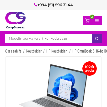
+994 (51) 596 31 44
2
Əsas səhifə
/
Noutbuklar
/
HP Noutbukları
/
HP OmniBook 5 16-bc10
102₼
ayda