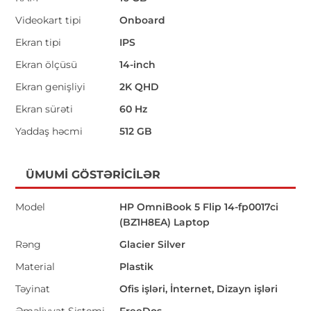
Videokart tipi
Onboard
Ekran tipi
IPS
Ekran ölçüsü
14-inch
Ekran genişliyi
2K QHD
Ekran sürəti
60 Hz
Yaddaş həcmi
512 GB
ÜMUMI GÖSTƏRICILƏR
Model
HP OmniBook 5 Flip 14-fp0017ci
(BZ1H8EA) Laptop
Rəng
Glacier Silver
Material
Plastik
Təyinat
Ofis işləri, İnternet, Dizayn işləri
Əməliyyat Sistemi
FreeDos