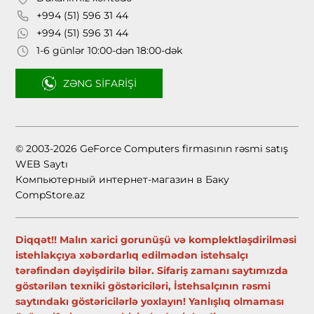
+994 (51) 596 31 44
+994 (51) 596 31 44
1-6 günlər 10:00-dən 18:00-dək
ZƏNG SIFARIŞI
© 2003-2026 GeForce Computers firmasının rəsmi satış
WEB Saytı
Компьютерный интернет-магазин в Баку
CompStore.az
Diqqət!! Malın xarici gorunüşü və komplektləşdirilməsi
istehlakçıya xəbərdarlıq edilmədən istehsalçı
tərəfindən dəyişdirilə bilər. Sifariş zamanı saytımızda
göstərilən texniki göstəriciləri, İstehsalçının rəsmi
saytındakı göstəricilərlə yoxlayın! Yanlışlıq olmaması