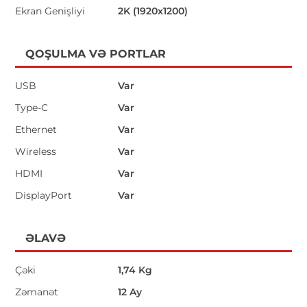
Ekran Genişliyi
2K (1920x1200)
QOŞULMA VƏ PORTLAR
USB
Var
Type-C
Var
Ethernet
Var
Wireless
Var
HDMI
Var
DisplayPort
Var
ƏLAVƏ
Çəki
1,74 Kg
Zəmanət
12 Ay