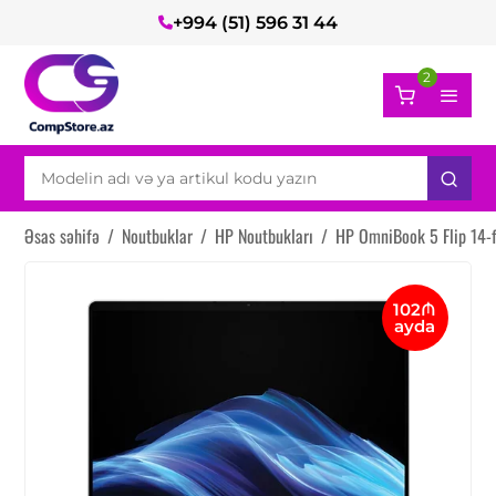
+994 (51) 596 31 44
2
Əsas səhifə
/
Noutbuklar
/
HP Noutbukları
/
HP OmniBook 5 Flip 14-
102₼
ayda