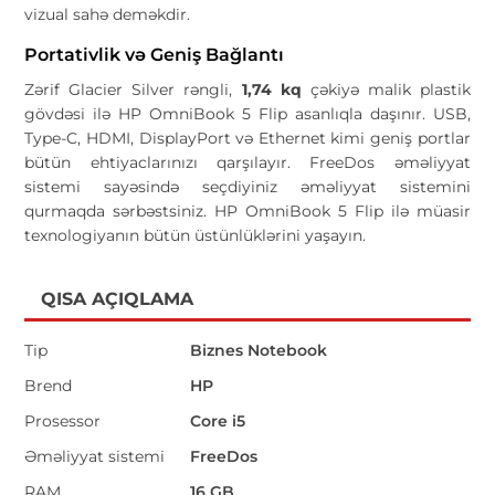
vizual sahə deməkdir.
Portativlik və Geniş Bağlantı
Zərif Glacier Silver rəngli,
1,74 kq
çəkiyə malik plastik
gövdəsi ilə HP OmniBook 5 Flip asanlıqla daşınır. USB,
Type-C, HDMI, DisplayPort və Ethernet kimi geniş portlar
bütün ehtiyaclarınızı qarşılayır. FreeDos əməliyyat
sistemi sayəsində seçdiyiniz əməliyyat sistemini
qurmaqda sərbəstsiniz. HP OmniBook 5 Flip ilə müasir
texnologiyanın bütün üstünlüklərini yaşayın.
QISA AÇIQLAMA
Tip
Biznes Notebook
Brend
HP
Prosessor
Core i5
Əməliyyat sistemi
FreeDos
RAM
16 GB