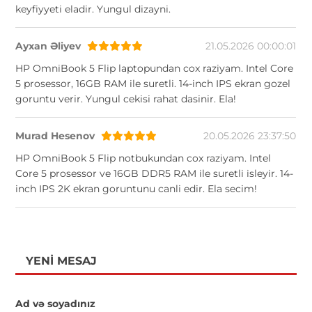
keyfiyyeti eladir. Yungul dizayni.
Ayxan Əliyev
21.05.2026 00:00:01
HP OmniBook 5 Flip laptopundan cox raziyam. Intel Core
5 prosessor, 16GB RAM ile suretli. 14-inch IPS ekran gozel
goruntu verir. Yungul cekisi rahat dasinir. Ela!
Murad Hesenov
20.05.2026 23:37:50
HP OmniBook 5 Flip notbukundan cox raziyam. Intel
Core 5 prosessor ve 16GB DDR5 RAM ile suretli isleyir. 14-
inch IPS 2K ekran goruntunu canli edir. Ela secim!
YENI MESAJ
Ad və soyadınız