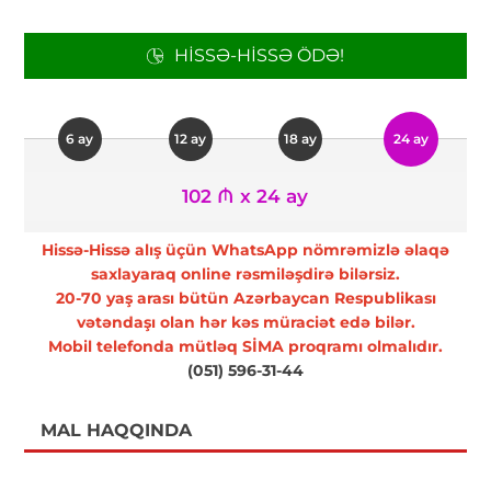
HISSƏ-HISSƏ ÖDƏ!
6 ay
12 ay
18 ay
24 ay
102 ₼ x 24 ay
Hissə-Hissə alış üçün WhatsApp nömrəmizlə əlaqə
saxlayaraq online rəsmiləşdirə bilərsiz.
20-70 yaş arası bütün Azərbaycan Respublikası
vətəndaşı olan hər kəs müraciət edə bilər.
Mobil telefonda mütləq SİMA proqramı olmalıdır.
(051) 596-31-44
MAL HAQQINDA