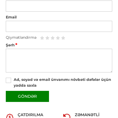
Email
Qiymətləndirmə
*
Şərh
Ad, soyad və email ünvanımı növbəti dəfələr üçün
yadda saxla
GÖNDƏR
ÇATDIRILMA
ZƏMANƏTLI