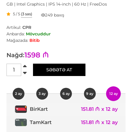
GB | Intel Graphics | IPS 14-inch | 60 Hz | FreeDos
5 / 5
(3 səs)
249 baxış
Artikul:
CPR
Anbarda:
Mövcuddur
Mağazada:
Bitib
1598 ₼
Nağd:
SƏBƏTƏ AT
2 ay
3 ay
6 ay
9 ay
12 ay
151.81 ₼ x 12 ay
BirKart
TamKart
151.81 ₼ x 12 ay