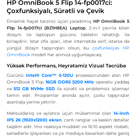
HP OmniBook 5 Flip 14-fp0017ci:
Çoxfunksiyalı, Sürətli və Çevik
Dinamik həyat tərziniz üçün yaradılmış
HP OmniBook 5
Flip 14-fp0017ci (BZ1H8EA) Laptop
, 2-in-1 çevrilə bilən
dizaynı ilə laptopun gücünü tabletin rahatlığı ilə
birləşdirir. İstər ofis işləri, istər internetdə sörf, istərsə də
yüngül dizayn tapşırıqları olsun, bu
çoxfunksiyalı HP
OmniBook
modeli hər anınıza uyğunlaşacaq.
Yüksək Performans, Heyrətamiz Vizual Təcrübə
Gücünü
Intel® Core™ 5-120U
prosessorundan alan HP
OmniBook 5 Flip,
16GB DDR5 5200 MHz
operativ yaddaş
və
512 GB NVMe SSD
ilə sürətli və problemsiz işləməyi
təmin edir. Proqramlar anında açılır, çoxlu tapşırıqlar
asanlıqla yerinə yetirilir.
Məhsuldarlıq və əyləncə üçün mükəmməl olan
14-inch
IPS 2K (1920x1200) ekran
, canlı rənglər və kəskin detallar
təqdim edir. 1ms reaksiya müddəti və 16:10 aspekt nisbəti,
sənədlərlə işləyərkən və ya mediaya baxarkən daha geniş