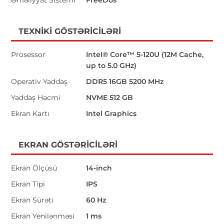
TEXNIKI GÖSTƏRICILƏRI
Prosessor
Intel® Core™ 5-120U (12M Cache,
up to 5.0 GHz)
Operativ Yaddaş
DDR5 16GB 5200 MHz
Yaddaş Həcmi
NVME 512 GB
Ekran Kartı
Intel Graphics
EKRAN GÖSTƏRICILƏRI
Ekran Ölçüsü
14-inch
Ekran Tipi
IPS
Ekran Sürəti
60 Hz
Ekran Yenilənməsi
1 ms