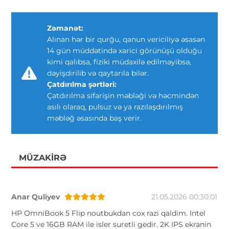
Zəmanət:
Alınan hər bir qurğu, qanun vericiliyə əsasən
14 gün müddətində xarici görünüşü olduğu
kimi qalıbsa, fiziki müdaxilə edilməyibsə,
dəyişdirilib və qaytarıla bilər.
Çatdırılma şərtləri:
Çatdırılma sifarişin məbləği və həcmindən
asılı olaraq, pulsuz və ya razılaşdırılmış
məbləğ əsasında baş verir.
MÜZAKIRƏ
Anar Quliyev
21.05.2026 00:30:01
HP OmniBook 5 Flip noutbukdan cox razi qaldim. Intel
Core 5 ve 16GB RAM ile isler suretli gedir. 2K IPS ekranin