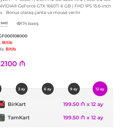
NVIDIA® GeForce GTX 1660Ti 6 GB | FHD IPS 15.6-inch
s Bonus olaraq çanta və mouse verilir
1 səs)
174 baxış
GF000108000
:
Bitib
a:
Bitib
2100 ₼
:
3 ay
6 ay
9 ay
12 ay
199.50 ₼ x 12 ay
BirKart
TamKart
199.50 ₼ x 12 ay