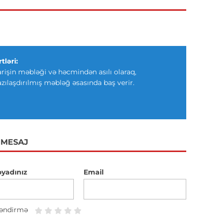
tləri:
arişin məbləği və həcmindən asılı olaraq,
azılaşdırılmış məbləğ əsasında baş verir.
 MESAJ
oyadınız
Email
əndirmə