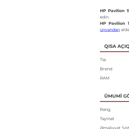
HP Pavilion
edin.
HP Pavilion
ünvandan
əldə
QISA AÇI
Tip
Brend
RAM
ÜMUMI G
Rəng
Təyinat
Əməliyyat Sis