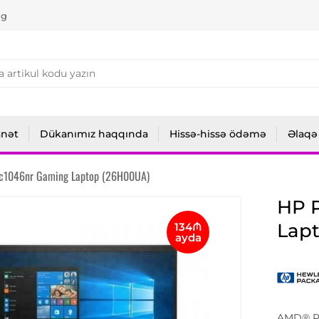
ng
anət
Dükanımız haqqında
Hissə-hissə ödəmə
Əlaqə
ec1046nr Gaming Laptop (26H00UA)
HP P
Lap
134₼
ayda
AMD® Ry