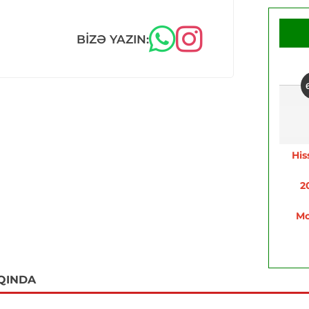
BIZƏ YAZIN:
His
2
Mo
QINDA