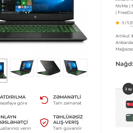
NVMe | 
| FreeDo
5 / 5
(
Artikul:
Anbarda
Mağazad
Nağd
2 ay
ATDIRILMA
ZƏMANƏTLI
əsafəyə görə
Tam zəmanət
ONLAYN
TƏHLÜKƏSIZ
ƏSLƏHƏTÇI
ALIŞ-VERIŞ
uallarınızı verin
Tam güvənilir