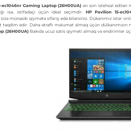
15-ec1046nr Gaming Laptop (26H00UA)
ən son istehsal edilən 
ağı isə, istifadəçi üçün ideal seçimdir.
HP Pavilion 15-ec
izə münasib qiymətə sifariş edə bilərsiniz. Dükanımız istər online
 təqdim edir. Daha ətraflı məlumat almaq üçün dülkanımızın me
op (26H00UA)
Bakıda ucuz satis qiymeti almaq və endirimlər ü