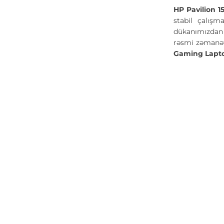
HP Pavilion 
stabil çalışm
dükanımızdan s
rəsmi zəmanət
Gaming Lapt