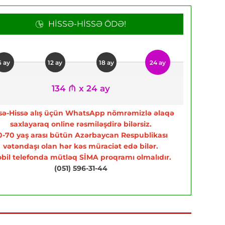
HISSƏ-HISSƏ ÖDƏ!
6 ay
12 ay
18 ay
24 ay
134 ₼ x 24 ay
sə-Hissə alış üçün WhatsApp nömrəmizlə əlaqə
saxlayaraq online rəsmiləşdirə bilərsiz.
0-70 yaş arası bütün Azərbaycan Respublikası
vətəndaşı olan hər kəs müraciət edə bilər.
bil telefonda mütləq SİMA proqramı olmalıdır.
(051) 596-31-44