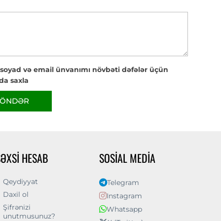
 soyad və email ünvanımı növbəti dəfələr üçün
da saxla
ÖNDƏR
ŞƏXSI HESAB
SOSIAL MEDIA
Qeydiyyat
Telegram
Daxil ol
Instagram
Şifrənizi
Whatsapp
unutmusunuz?