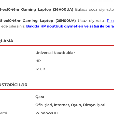
 15-ec1046nr Gaming Laptop (26H00UA)
Bakıda ucuz qiymətə
 15-ec1046nr Gaming Laptop (26H00UA)
Ucuz qiymətə,
Rəs
 edə bilərsiniz.
Bakıda HP noutbuk qiymetləri və satışı ilə bura
QLAMA
Universal Noutbuklar
HP
12 GB
ÖSTƏRICILƏR
Qara
Ofis işləri, İnternet, Oyun, Dizayn işləri
temi
Windows 10