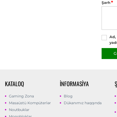
*
Şərh
Ad,
yad
G
KATALOQ
İNFORMASIYA
Gaming Zona
Blog
Masaüstü Kompüterlər
Dükanımız haqqında
Noutbuklar
Monobloklar