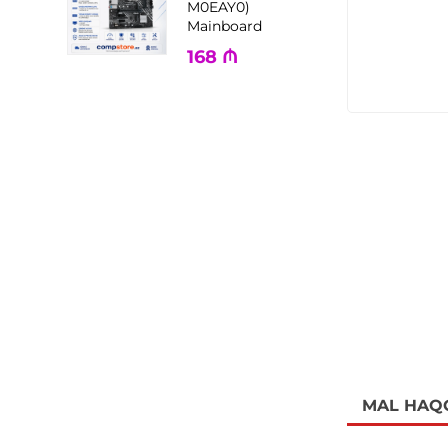
M0EAY0)
Mainboard
168
₼
MAL HAQ