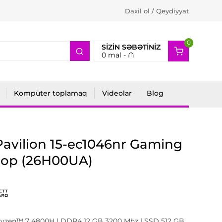
Daxil ol / Qeydiyyat
0
2
SIZIN SƏBƏTINIZ
0
mal -
₼
Kompüter toplamaq
Videolar
Blog
avilion 15-ec1046nr Gaming
top (26H00UA)
zen™ 7 4800H | DDR4 12 GB 3200 Mhz | SSD 512 GB