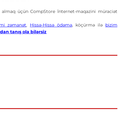
 almaq üçün CompStore İnternet-maqazini müraciət
mi zəmanət
,
Hissə-Hissə ödəmə
, köçürmə ilə
bizim
dan tanış ola bilərsiz