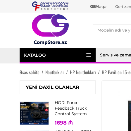
Əlaqə
Geri zə
KATALOQ
Servis və zəm
Əsas səhifə
/
Noutbuklar
/
HP Noutbukları
/
HP Pavilion 15-
YENI DAXIL OLANLAR
HORI Force
Feedback Truck
Control System
1698
₼