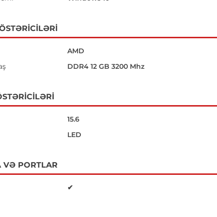
GÖSTƏRICILƏRI
AMD
aş
DDR4 12 GB 3200 Mhz
STƏRICILƏRI
15.6
LED
 VƏ PORTLAR
✔