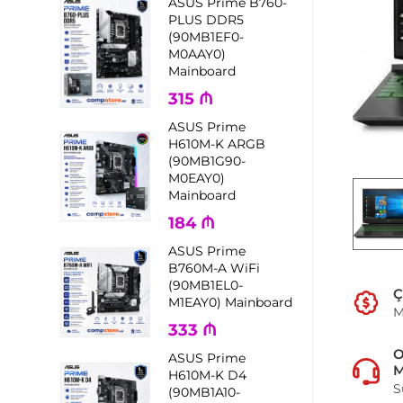
ASUS Prime B760-
PLUS DDR5
(90MB1EF0-
M0AAY0)
Mainboard
315
₼
ASUS Prime
H610M-K ARGB
(90MB1G90-
M0EAY0)
Mainboard
184
₼
ASUS Prime
B760M-A WiFi
(90MB1EL0-
Ç
M1EAY0) Mainboard
M
333
₼
ASUS Prime
M
H610M-K D4
S
(90MB1A10-