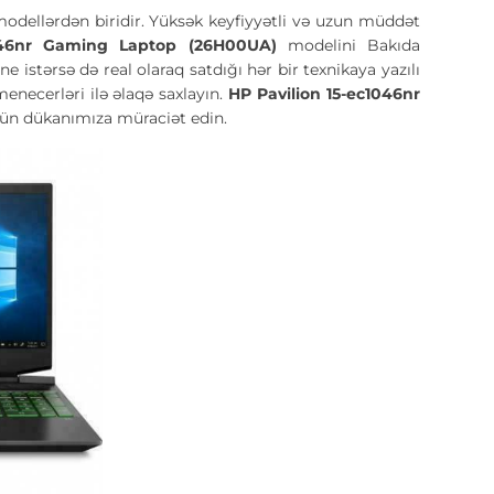
modellərdən biridir. Yüksək keyfiyyətli və uzun müddət
1046nr Gaming Laptop (26H00UA)
modelini Bakıda
 istərsə də real olaraq satdığı hər bir texnikaya yazılı
necerləri ilə əlaqə saxlayın.
HP Pavilion 15-ec1046nr
çün dükanımıza müraciət edin.