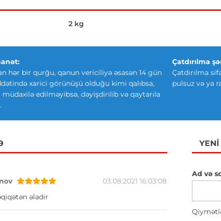
2 kg
anət:
Çatdırılma şər
an hər bir qurğu, qanun vericiliyə əsasən 14 gün
Çatdırılma sif
ətində xarici görünüşü olduğu kimi qalıbsa,
pulsuz və ya r
ki müdaxilə edilməyibsə, dəyişdirilib və qaytarıla
.
Ə
YENI
Ad və s
nov
03.08.2021 16:03:08
qiqətən əladır
Qiymətl