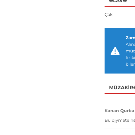
ƏLAVƏ
Çəki
Zəm
Alın
müdd
fizi
bilər
MÜZAKIR
Kənan Qurba
Bu qiymətə hə