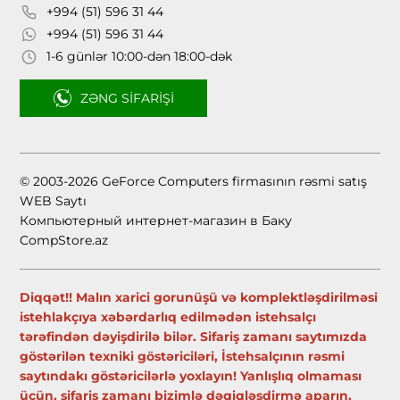
+994 (51) 596 31 44
+994 (51) 596 31 44
1-6 günlər 10:00-dən 18:00-dək
ZƏNG SIFARIŞI
© 2003-2026 GeForce Computers firmasının rəsmi satış
WEB Saytı
Компьютерный интернет-магазин в Баку
CompStore.az
Diqqət!! Malın xarici gorunüşü və komplektləşdirilməsi
istehlakçıya xəbərdarlıq edilmədən istehsalçı
tərəfindən dəyişdirilə bilər. Sifariş zamanı saytımızda
göstərilən texniki göstəriciləri, İstehsalçının rəsmi
saytındakı göstəricilərlə yoxlayın! Yanlışlıq olmaması
üçün, sifariş zamanı bizimlə dəqiqləşdirmə aparın.