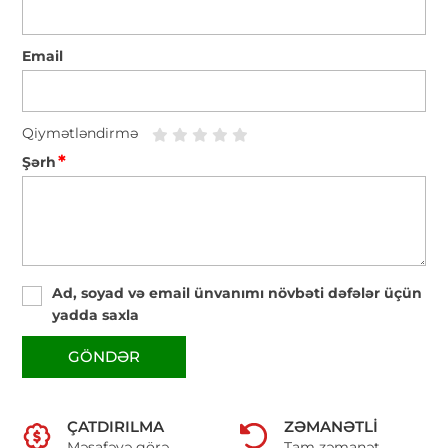
Email
Qiymətləndirmə
*
Şərh
Ad, soyad və email ünvanımı növbəti dəfələr üçün
yadda saxla
GÖNDƏR
ÇATDIRILMA
ZƏMANƏTLI
Məsafəyə görə
Tam zəmanət