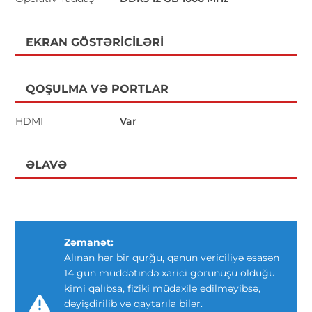
EKRAN GÖSTƏRICILƏRI
QOŞULMA VƏ PORTLAR
HDMI
Var
ƏLAVƏ
Zəmanət:
Alınan hər bir qurğu, qanun vericiliyə əsasən
14 gün müddətində xarici görünüşü olduğu
kimi qalıbsa, fiziki müdaxilə edilməyibsə,
dəyişdirilib və qaytarıla bilər.