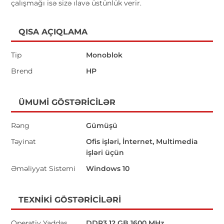
çalışmağı isə sizə ılavə üstünlük verir.
QISA AÇIQLAMA
Tip
Monoblok
Brend
HP
ÜMUMI GÖSTƏRICILƏR
Rəng
Gümüşü
Təyinat
Ofis işləri, İnternet, Multimedia
işləri üçün
Əməliyyat Sistemi
Windows 10
TEXNIKI GÖSTƏRICILƏRI
Operativ Yaddaş
DDR3 12 GB 1600 MHz