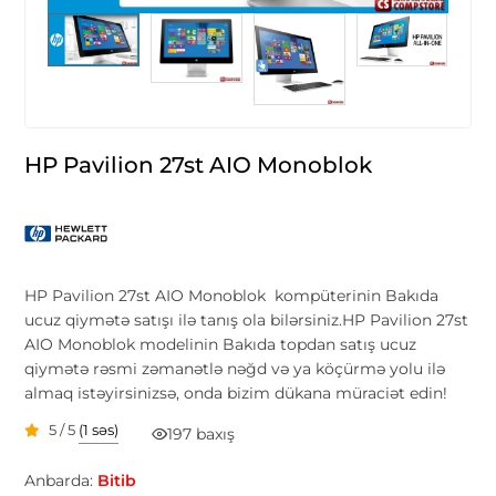
HP Pavilion 27st AIO Monoblok
HP Pavilion 27st AIO Monoblok kompüterinin Bakıda
ucuz qiymətə satışı ilə tanış ola bilərsiniz.HP Pavilion 27st
AIO Monoblok modelinin Bakıda topdan satış ucuz
qiymətə rəsmi zəmanətlə nəğd və ya köçürmə yolu ilə
almaq istəyirsinizsə, onda bizim dükana müraciət edin!
5 / 5
(1 səs)
197 baxış
Anbarda:
Bitib