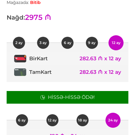
Mağazada:
Bitib
2975 ₼
Nağd:
2 ay
3 ay
6 ay
9 ay
12 ay
282.63 ₼ x 12 ay
BirKart
TamKart
282.63 ₼ x 12 ay
HISSƏ-HISSƏ ÖDƏ!
6 ay
12 ay
18 ay
24 ay