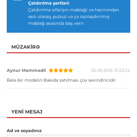
Çatdırılma şərtləri:
Çatdırılma sifarişin məbləği və həcmindən
asılı olaraq, pulsuz və ya razılaşdırılmış
məbləğ əsasında baş verir.
MÜZAKIRƏ
Aynur Məmmədli
26.09.2016 15:23:24
Belə bir modelin Bakıda satılması çox sevindiricidir.
YENI MESAJ
Ad və soyadınız