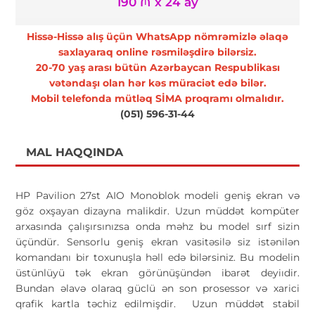
190 ₼ x 24 ay
Hissə-Hissə alış üçün WhatsApp nömrəmizlə əlaqə
saxlayaraq online rəsmiləşdirə bilərsiz.
20-70 yaş arası bütün Azərbaycan Respublikası
vətəndaşı olan hər kəs müraciət edə bilər.
Mobil telefonda mütləq SİMA proqramı olmalıdır.
(051) 596-31-44
MAL HAQQINDA
HP Pavilion 27st AIO Monoblok modeli geniş ekran və
göz oxşayan dizayna malikdir. Uzun müddət kompüter
arxasında çalışırsınızsa onda məhz bu model sırf sizin
üçündür. Sensorlu geniş ekran vasitəsilə siz istənilən
komandanı bir toxunuşla həll edə bilərsiniz. Bu modelin
üstünlüyü tək ekran görünüşündən ibarət deyiıdir.
Bundan əlavə olaraq güclü ən son prosessor və xarici
qrafik kartla təchiz edilmişdir. Uzun müddət stabil