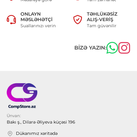
ONLAYN
TƏHLÜKƏSIZ
MƏSLƏHƏTÇI
ALIŞ-VERIŞ
Suallarınızı verin
Tam güvənilir
BIZƏ YAZIN:
Ünvan:
Bakı ş., Dilarə Əliyeva küçəsi 196
Dükanımız xəritədə