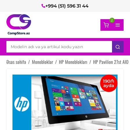
+994 (51) 596 31 44
2
Əsas səhifə
/
Monobloklar
/
HP Monoblokları
/
HP Pavilion 27st AIO
190₼
ayda