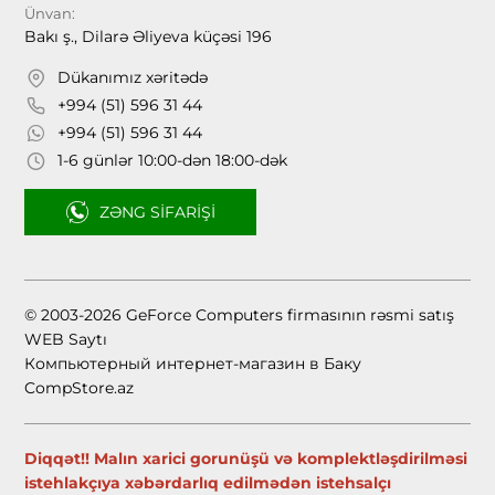
Ünvan:
Bakı ş., Dilarə Əliyeva küçəsi 196
Dükanımız xəritədə
+994 (51) 596 31 44
+994 (51) 596 31 44
1-6 günlər 10:00-dən 18:00-dək
ZƏNG SIFARIŞI
© 2003-2026 GeForce Computers firmasının rəsmi satış
WEB Saytı
Компьютерный интернет-магазин в Баку
CompStore.az
Diqqət!! Malın xarici gorunüşü və komplektləşdirilməsi
istehlakçıya xəbərdarlıq edilmədən istehsalçı