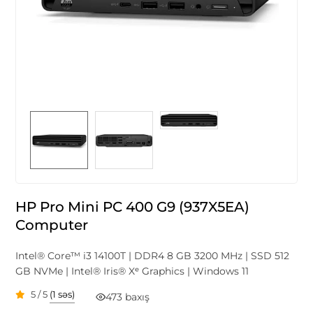
HP Pro Mini PC 400 G9 (937X5EA)
Computer
Intel® Core™ i3 14100T | DDR4 8 GB 3200 MHz | SSD 512
GB NVMe | Intel® Iris® Xᵉ Graphics | Windows 11
5 / 5
(1 səs)
473 baxış