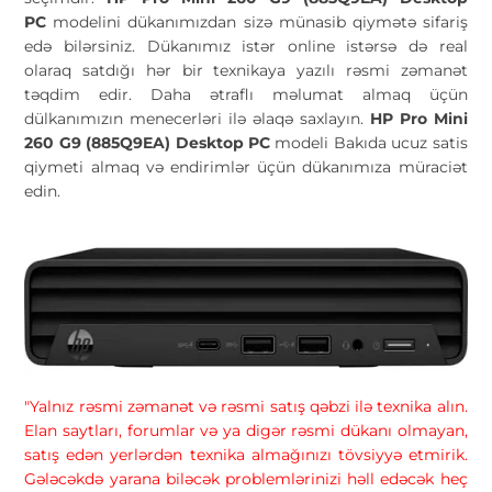
PC
modelini dükanımızdan sizə münasib qiymətə sifariş
edə bilərsiniz. Dükanımız istər online istərsə də real
olaraq satdığı hər bir texnikaya yazılı rəsmi zəmanət
təqdim edir. Daha ətraflı məlumat almaq üçün
dülkanımızın menecerləri ilə əlaqə saxlayın.
HP Pro Mini
260 G9 (885Q9EA) Desktop PC
modeli Bakıda ucuz satis
qiymeti almaq və endirimlər üçün dükanımıza müraciət
edin.
"Yalnız rəsmi zəmanət və rəsmi satış qəbzi ilə texnika alın.
Elan saytları, forumlar və ya digər rəsmi dükanı olmayan,
satış edən yerlərdən texnika almağınızı tövsiyyə etmirik.
Gələcəkdə yarana biləcək problemlərinizi həll edəcək heç