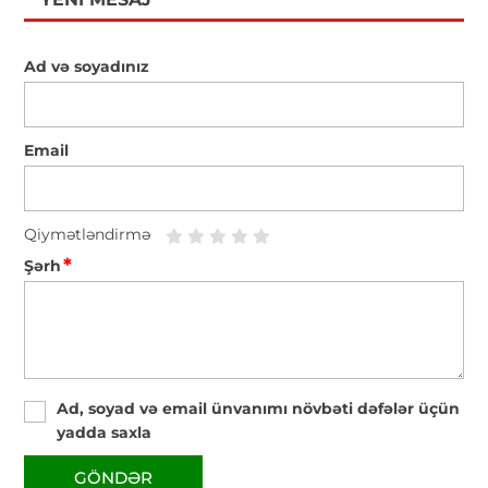
Ad və soyadınız
Email
Qiymətləndirmə
*
Şərh
Ad, soyad və email ünvanımı növbəti dəfələr üçün
yadda saxla
GÖNDƏR