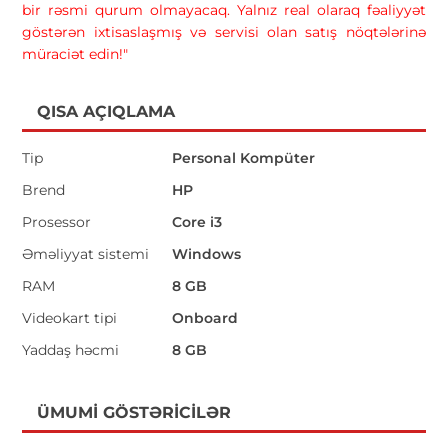
bir rəsmi qurum olmayacaq. Yalnız real olaraq fəaliyyət
göstərən ixtisaslaşmış və servisi olan satış nöqtələrinə
müraciət edin!"
QISA AÇIQLAMA
Tip
Personal Kompüter
Brend
HP
Prosessor
Core i3
Əməliyyat sistemi
Windows
RAM
8 GB
Videokart tipi
Onboard
Yaddaş həcmi
8 GB
ÜMUMI GÖSTƏRICILƏR