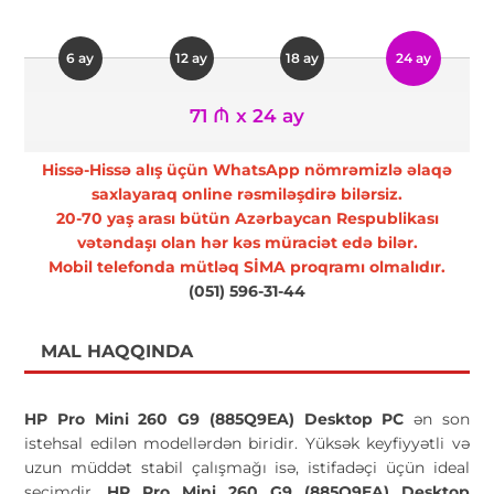
6 ay
12 ay
18 ay
24 ay
71 ₼ x 24 ay
Hissə-Hissə alış üçün WhatsApp nömrəmizlə əlaqə
saxlayaraq online rəsmiləşdirə bilərsiz.
20-70 yaş arası bütün Azərbaycan Respublikası
vətəndaşı olan hər kəs müraciət edə bilər.
Mobil telefonda mütləq SİMA proqramı olmalıdır.
(051) 596-31-44
MAL HAQQINDA
HP Pro Mini 260 G9 (885Q9EA) Desktop PC
ən son
istehsal edilən modellərdən biridir. Yüksək keyfiyyətli və
uzun müddət stabil çalışmağı isə, istifadəçi üçün ideal
seçimdir.
HP Pro Mini 260 G9 (885Q9EA) Desktop