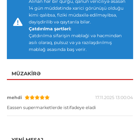
Alınan hər bir qurğu, qanun vericiliyə əsasən
14 gün müddətində xarici görünüşü olduğu
kimi qalıbsa, fiziki müdaxilə edilməyibsə,
dəyişdirilib və qaytarıla bilər.
Çatdırılma şərtləri:
Çatdırılma sifarişin məbləği və həcmindən
asılı olaraq, pulsuz və ya razılaşdırılmış
məbləğ əsasında baş verir.
MÜZAKIRƏ
mehdi
17.11.2025 13:00:04
Eassen supermarketlerde istifadeye eladi
YENI MESAJ