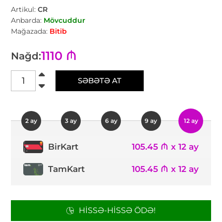
Artikul:
CR
Anbarda:
Mövcuddur
Mağazada:
Bitib
1110 ₼
Nağd:
SƏBƏTƏ AT
2 ay
3 ay
6 ay
9 ay
12 ay
105.45 ₼ x 12 ay
BirKart
TamKart
105.45 ₼ x 12 ay
HISSƏ-HISSƏ ÖDƏ!