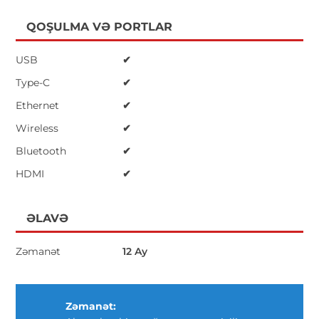
QOŞULMA VƏ PORTLAR
USB
✔
Type-C
✔
Ethernet
✔
Wireless
✔
Bluetooth
✔
HDMI
✔
ƏLAVƏ
Zəmanət
12 Ay
Zəmanət: