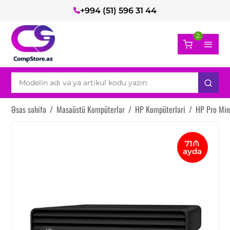
+994 (51) 596 31 44
2
Əsas səhifə
/
Masaüstü Kompüterlər
/
HP Kompüterləri
/
HP Pro Mi
71₼
ayda