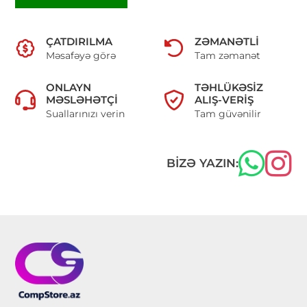
ÇATDIRILMA
ZƏMANƏTLI
Məsafəyə görə
Tam zəmanət
ONLAYN
TƏHLÜKƏSIZ
MƏSLƏHƏTÇI
ALIŞ-VERIŞ
Suallarınızı verin
Tam güvənilir
BIZƏ YAZIN: