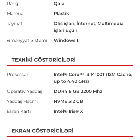
Rəng
Qara
Material
Plastik
Təyinat
Ofis işləri, İnternet, Multimedia
işləri üçün
Əməliyyat Sistemi
Windows 11
TEXNIKI GÖSTƏRICILƏRI
Prosessor
Intel® Core™ i3 14100T (12M Cache,
up to 4.40 GHz)
Operativ Yaddaş
DDR4 8 GB 3200 Mhz
Yaddaş Həcmi
NVME 512 GB
Ekran Kartı
Intel® Iris® X
EKRAN GÖSTƏRICILƏRI