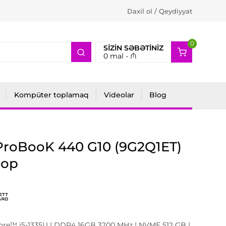
Daxil ol / Qeydiyyat
0
2
SIZIN SƏBƏTINIZ
0
mal -
₼
Kompüter toplamaq
Videolar
Blog
ProBooK 440 G10 (9G2Q1ET)
top
Core™ i5-1335U | DDR4 16GB 3200 MHz | NVME 512 GB |