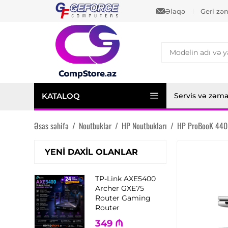
Əlaqə
Geri zə
KATALOQ
Servis və zəm
Əsas səhifə
/
Noutbuklar
/
HP Noutbukları
/
HP ProBooK 440
YENI DAXIL OLANLAR
TP-Link AXE5400
Archer GXE75
Router Gaming
Router
349
₼