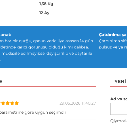
1,38 Kg
12 Ay
anət:
Çatdırılma şər
an hər bir qurğu, qanun vericiliyə əsasən 14 gün
Çatdırılma sif
ətində xarici görünüşü olduğu kimi qalıbsa,
pulsuz və ya r
ki müdaxilə edilməyibsə, dəyişdirilib və qaytarıla
.
Ə
YENI
Ad və s
29.05.2026 11:40:27
parametrine görə uyğun seçimdir
Qiymətl