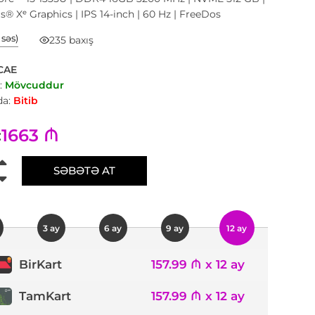
ris® Xᵉ Graphics | IPS 14-inch | 60 Hz | FreeDos
1 səs)
235 baxış
CAE
:
Mövcuddur
a:
Bitib
1663 ₼
:
SƏBƏTƏ AT
3 ay
6 ay
9 ay
12 ay
157.99 ₼ x 12 ay
BirKart
TamKart
157.99 ₼ x 12 ay