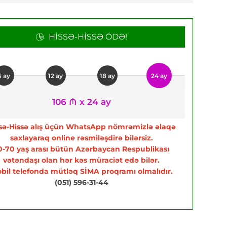
HISSƏ-HISSƏ ÖDƏ!
6 ay
12 ay
18 ay
24 ay
106 ₼ x 24 ay
sə-Hissə alış üçün WhatsApp nömrəmizlə əlaqə
saxlayaraq online rəsmiləşdirə bilərsiz.
0-70 yaş arası bütün Azərbaycan Respublikası
vətəndaşı olan hər kəs müraciət edə bilər.
bil telefonda mütləq SİMA proqramı olmalıdır.
(051) 596-31-44