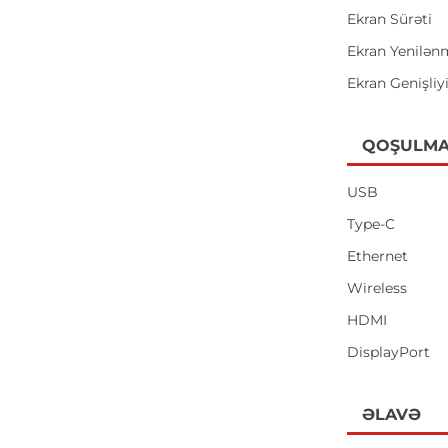
Ekran Sürəti
Ekran Yenilən
Ekran Genişliy
QOŞULMA
USB
Type-C
Ethernet
Wireless
HDMI
DisplayPort
ƏLAVƏ