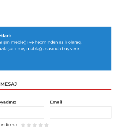
tləri:
arişin məbləği və həcmindən asılı olaraq,
azılaşdırılmış məbləğ əsasında baş verir.
 MESAJ
oyadınız
Email
əndirmə