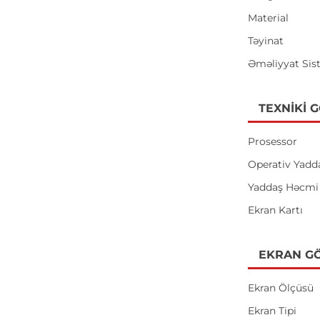
Material
Təyinat
Əməliyyat Sis
TEXNIKI 
Prosessor
Operativ Yadd
Yaddaş Həcmi
Ekran Kartı
EKRAN GÖ
Ekran Ölçüsü
Ekran Tipi