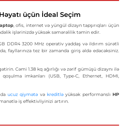
 Həyatı üçün İdeal Seçim
Laptop
, ofis, internet və yüngül dizayn tapşırıqları üçün
əlik işlərinizdə yüksək səmərəlilik təmin edir.
6GB DDR4 3200 MHz operativ yaddaş və ildırım sürətli
, fayllarınıza tez bir zamanda giriş əldə edəcəksiniz.
ətirin. Cəmi 1.38 kq ağırlığı və zərif gümüşü dizaynı ilə
niş qoşulma imkanları (USB, Type-C, Ethernet, HDMI,
kıda
ucuz qiymətə
və
kreditlə
yüksək performanslı
HP
anətlə iş effektivliyinizi artırın.