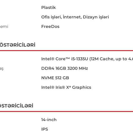
Plastik
Ofis işləri, İnternet, Dizayn işləri
temi
FreeDos
GÖSTƏRICILƏRI
Intel® Core™ i5-1335U (12M Cache, up to 4
aş
DDR4 16GB 3200 MHz
NVME 512 GB
Intel® Iris® Xᵉ Graphics
STƏRICILƏRI
14-inch
IPS