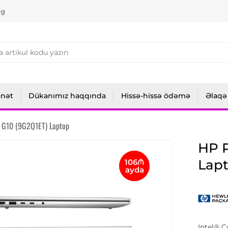
ng
anət
Dükanımız haqqında
Hissə-hissə ödəmə
Əlaqə
 G10 (9G2Q1ET) Laptop
HP 
Lap
106₼
ayda
Intel® 