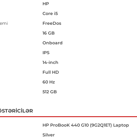
HP
Core i5
temi
FreeDos
16 GB
Onboard
IPS
14-inch
i
Full HD
60 Hz
512 GB
ÖSTƏRICILƏR
HP ProBooK 440 G10 (9G2Q1ET) Laptop
Silver