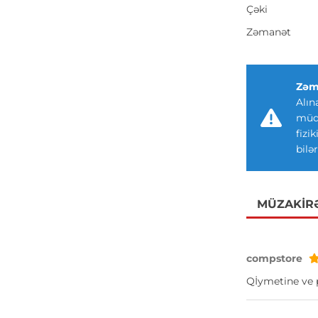
Çəki
Zəmanət
Zəm
Alın
müdd
fizi
bilər
MÜZAKIR
compstore
Qİymetine ve 