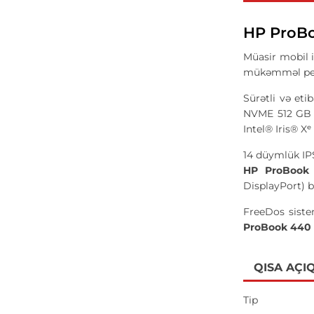
HP ProBo
Müasir mobil 
mükəmməl perfo
Sürətli və eti
NVME 512 GB SS
Intel® Iris® X
14 düymlük IPS
HP ProBook
DisplayPort) bü
FreeDos siste
ProBook 440 
QISA AÇI
Tip