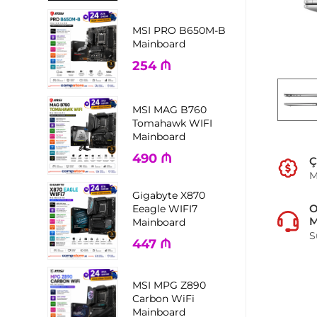
MSI PRO B650M-B
Mainboard
254
₼
MSI MAG B760
Tomahawk WIFI
Mainboard
490
₼
Ç
M
Gigabyte X870
Eeagle WIFI7
M
Mainboard
S
447
₼
MSI MPG Z890
Carbon WiFi
Mainboard