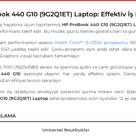
ok 440 G10 (9G2Q1ET) Laptop: Effektiv İş
iş həyatınız üçün hazırlanmış
HP ProBook 440 G10 (9G2Q1ET) 
rmans təklif edir. Bu model, güclü texniki göstəriciləri ilə günd
barlı performansın əsasını
Intel® Core™ i5-1335U prosessoru
, 1
D yaddaş təşkil edir. Çoxlu proqramı eyni anda rahat idarə edə
ᵉ Graphics vizual təcrübəni tamamlayır.
 FHD (1920x1080) ekranı ilə işlərinizə aydın və canlı görünüşlər g
 440 G10
asanlıqla daşınır, hər yerdə effektiv işləyin. Ge
tün ehtiyaclarınızı qarşılayır.
mi ilə, istədiyiniz əməliyyat sistemini qurma imkanı verir. Ba
G10 (9G2Q1ET) Laptop
axtarışındasınızsa, sizin üçündür. 12 ay zəm
QLAMA
Universal Noutbuklar