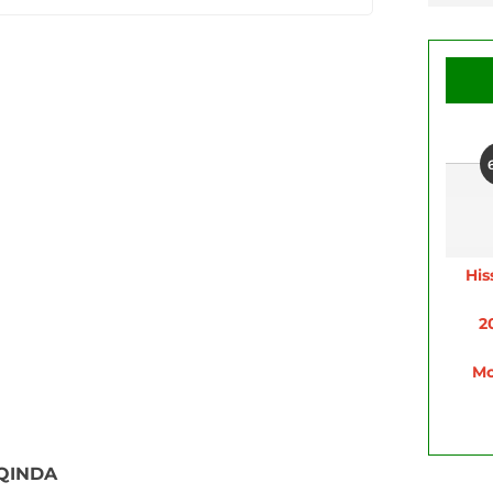
His
2
Mo
QINDA