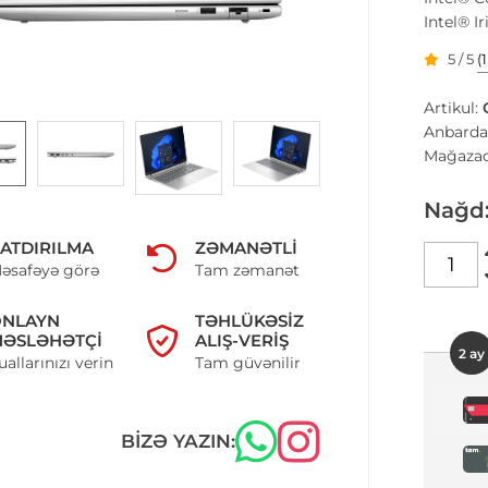
Intel® I
5 / 5
(
Artikul:
Anbarda
Mağazad
Nağd
ATDIRILMA
ZƏMANƏTLI
əsafəyə görə
Tam zəmanət
ONLAYN
TƏHLÜKƏSIZ
ƏSLƏHƏTÇI
ALIŞ-VERIŞ
2 ay
uallarınızı verin
Tam güvənilir
BIZƏ YAZIN: