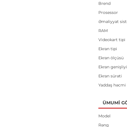
Brend
Prosessor
Əməliyyat sis
RAM
Videokart tipi
Ekran tipi
Ekran ölçüsü
Ekran genişliy
Ekran sürəti
Yaddaş həcmi
ÜMUMI G
Model
Rəng