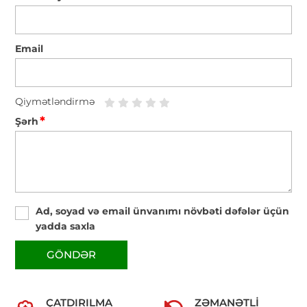
Email
Qiymətləndirmə
*
Şərh
Ad, soyad və email ünvanımı növbəti dəfələr üçün
yadda saxla
GÖNDƏR
ÇATDIRILMA
ZƏMANƏTLI