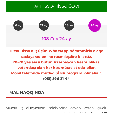
HISSƏ-HISSƏ ÖDƏ!
6 ay
12 ay
18 ay
24 ay
108 ₼ x 24 ay
Hissə-Hissə alış üçün WhatsApp nömrəmizlə əlaqə
saxlayaraq online rəsmiləşdirə bilərsiz.
20-70 yaş arası bütün Azərbaycan Respublikası
vətəndaşı olan hər kəs müraciət edə bilər.
Mobil telefonda mütləq SİMA proqramı olmalıdır.
(051) 596-31-44
MAL HAQQINDA
Müasir iş dünyasının tələblərinə cavab verən, güclü