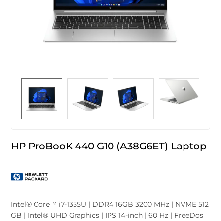
HP ProBooK 440 G10 (A38G6ET) Laptop
Intel® Core™ i7-1355U | DDR4 16GB 3200 MHz | NVME 512
GB | Intel® UHD Graphics | IPS 14-inch | 60 Hz | FreeDos