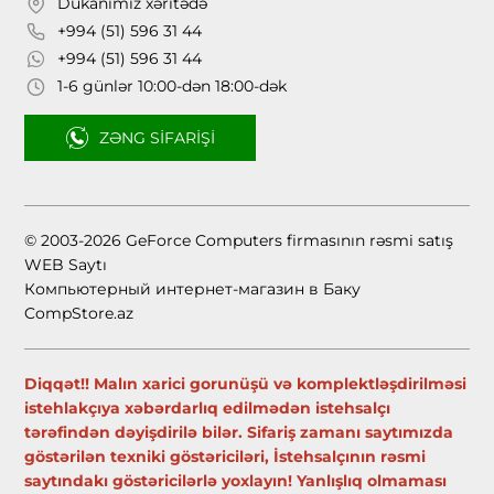
Dükanımız xəritədə
+994 (51) 596 31 44
+994 (51) 596 31 44
1-6 günlər 10:00-dən 18:00-dək
ZƏNG SIFARIŞI
© 2003-2026 GeForce Computers firmasının rəsmi satış
WEB Saytı
Компьютерный интернет-магазин в Баку
CompStore.az
Diqqət!! Malın xarici gorunüşü və komplektləşdirilməsi
istehlakçıya xəbərdarlıq edilmədən istehsalçı
tərəfindən dəyişdirilə bilər. Sifariş zamanı saytımızda
göstərilən texniki göstəriciləri, İstehsalçının rəsmi
saytındakı göstəricilərlə yoxlayın! Yanlışlıq olmaması