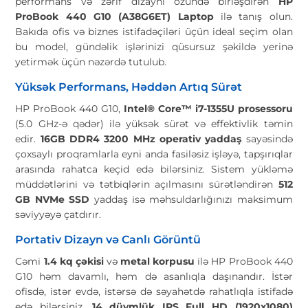
performans və zərif dizaynı özündə birləşdirən
HP
ProBook 440 G10 (A38G6ET) Laptop
ilə tanış olun.
Bakıda ofis və biznes istifadəçiləri üçün ideal seçim olan
bu model, gündəlik işlərinizi qüsursuz şəkildə yerinə
yetirmək üçün nəzərdə tutulub.
Yüksək Performans, Həddən Artıq Sürət
HP ProBook 440 G10,
Intel® Core™ i7-1355U prosessoru
(5.0 GHz-ə qədər) ilə yüksək sürət və effektivlik təmin
edir.
16GB DDR4 3200 MHz operativ yaddaş
sayəsində
çoxsaylı proqramlarla eyni anda fasiləsiz işləyə, tapşırıqlar
arasında rahatca keçid edə bilərsiniz. Sistem yükləmə
müddətlərini və tətbiqlərin açılmasını sürətləndirən
512
GB NVMe SSD
yaddaş isə məhsuldarlığınızı maksimum
səviyyəyə çatdırır.
Portativ Dizayn və Canlı Görüntü
Cəmi
1.4 kq çəkisi
və
metal korpusu
ilə HP ProBook 440
G10 həm davamlı, həm də asanlıqla daşınandır. İstər
ofisdə, istər evdə, istərsə də səyahətdə rahatlıqla istifadə
edə bilərsiniz.
14 düymlük IPS Full HD (1920x1080)