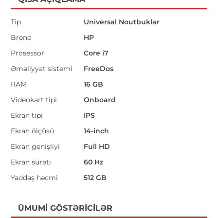
Tip
Universal Noutbuklar
Brend
HP
Prosessor
Core i7
Əməliyyat sistemi
FreeDos
RAM
16 GB
Videokart tipi
Onboard
Ekran tipi
IPS
Ekran ölçüsü
14-inch
Ekran genişliyi
Full HD
Ekran sürəti
60 Hz
Yaddaş həcmi
512 GB
ÜMUMI GÖSTƏRICILƏR