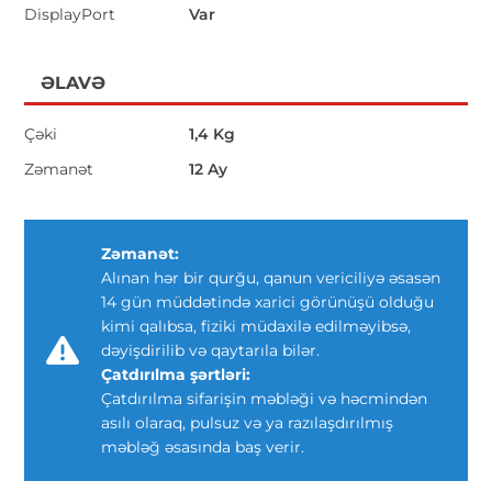
DisplayPort
Var
ƏLAVƏ
Çəki
1,4 Kg
Zəmanət
12 Ay
Zəmanət:
Alınan hər bir qurğu, qanun vericiliyə əsasən
14 gün müddətində xarici görünüşü olduğu
kimi qalıbsa, fiziki müdaxilə edilməyibsə,
dəyişdirilib və qaytarıla bilər.
Çatdırılma şərtləri:
Çatdırılma sifarişin məbləği və həcmindən
asılı olaraq, pulsuz və ya razılaşdırılmış
məbləğ əsasında baş verir.