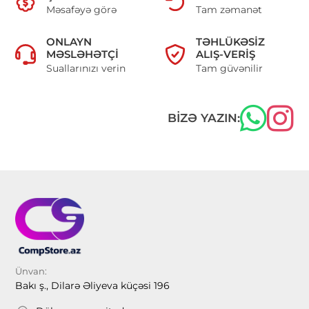
Məsafəyə görə
Tam zəmanət
ONLAYN
TƏHLÜKƏSIZ
MƏSLƏHƏTÇI
ALIŞ-VERIŞ
Suallarınızı verin
Tam güvənilir
BIZƏ YAZIN:
Ünvan:
Bakı ş., Dilarə Əliyeva küçəsi 196