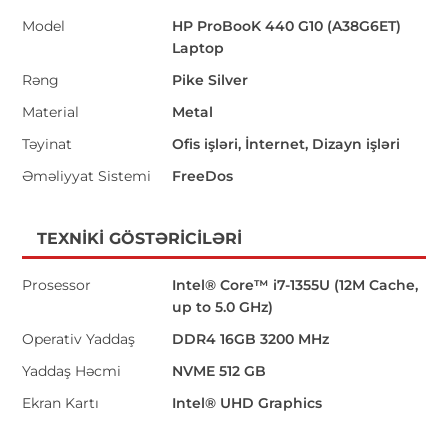
Model
HP ProBooK 440 G10 (A38G6ET)
Laptop
Rəng
Pike Silver
Material
Metal
Təyinat
Ofis işləri, İnternet, Dizayn işləri
Əməliyyat Sistemi
FreeDos
TEXNIKI GÖSTƏRICILƏRI
Prosessor
Intel® Core™ i7-1355U (12M Cache,
up to 5.0 GHz)
Operativ Yaddaş
DDR4 16GB 3200 MHz
Yaddaş Həcmi
NVME 512 GB
Ekran Kartı
Intel® UHD Graphics