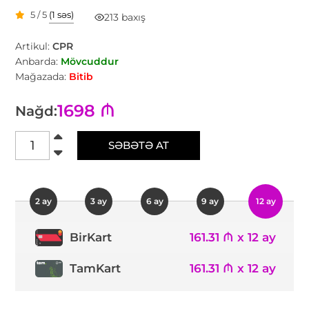
5 / 5
(1 səs)
213 baxış
Artikul:
CPR
Anbarda:
Mövcuddur
Mağazada:
Bitib
1698 ₼
Nağd:
SƏBƏTƏ AT
2 ay
3 ay
6 ay
9 ay
12 ay
161.31 ₼ x 12 ay
BirKart
TamKart
161.31 ₼ x 12 ay