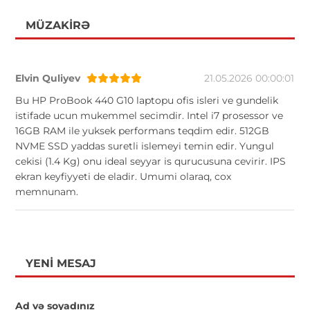
MÜZAKIRƏ
Elvin Quliyev
21.05.2026 00:00:01
Bu HP ProBook 440 G10 laptopu ofis isleri ve gundelik
istifade ucun mukemmel secimdir. Intel i7 prosessor ve
16GB RAM ile yuksek performans teqdim edir. 512GB
NVME SSD yaddas suretli islemeyi temin edir. Yungul
cekisi (1.4 Kg) onu ideal seyyar is qurucusuna cevirir. IPS
ekran keyfiyyeti de eladir. Umumi olaraq, cox
memnunam.
YENI MESAJ
Ad və soyadınız