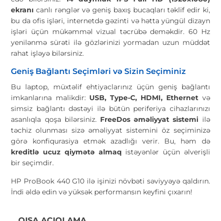
ekranı
canlı rənglər və geniş baxış bucaqları təklif edir ki,
bu da ofis işləri, internetdə gəzinti və hətta yüngül dizayn
işləri üçün mükəmməl vizual təcrübə deməkdir. 60 Hz
yenilənmə sürəti ilə gözlərinizi yormadan uzun müddət
rahat işləyə bilərsiniz.
Geniş Bağlantı Seçimləri və Sizin Seçiminiz
Bu laptop, müxtəlif ehtiyaclarınız üçün geniş bağlantı
imkanlarına malikdir:
USB, Type-C, HDMI, Ethernet
və
simsiz bağlantı dəstəyi ilə bütün periferiya cihazlarınızı
asanlıqla qoşa bilərsiniz.
FreeDos əməliyyat sistemi
ilə
təchiz olunması sizə əməliyyat sistemini öz seçiminizə
görə konfiqurasiya etmək azadlığı verir. Bu, həm də
kreditlə ucuz qiymətə almaq
istəyənlər üçün əlverişli
bir seçimdir.
HP ProBook 440 G10 ilə işinizi növbəti səviyyəyə qaldırın.
İndi əldə edin və yüksək performansın keyfini çıxarın!
QISA AÇIQLAMA