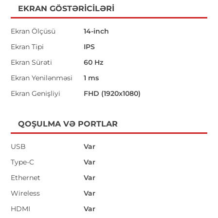
EKRAN GÖSTƏRICILƏRI
Ekran Ölçüsü
14-inch
Ekran Tipi
IPS
Ekran Sürəti
60 Hz
Ekran Yenilənməsi
1 ms
Ekran Genişliyi
FHD (1920x1080)
QOŞULMA VƏ PORTLAR
USB
Var
Type-C
Var
Ethernet
Var
Wireless
Var
HDMI
Var