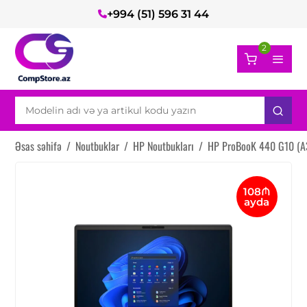
+994 (51) 596 31 44
2
Əsas səhifə
/
Noutbuklar
/
HP Noutbukları
/
HP ProBooK 440 G10 (A
108₼
ayda