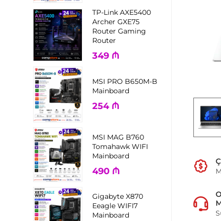
TP-Link AXE5400
Archer GXE75
Router Gaming
Router
349
₼
MSI PRO B650M-B
Mainboard
254
₼
MSI MAG B760
Tomahawk WIFI
Mainboard
Ç
490
₼
M
Gigabyte X870
M
Eeagle WIFI7
S
Mainboard