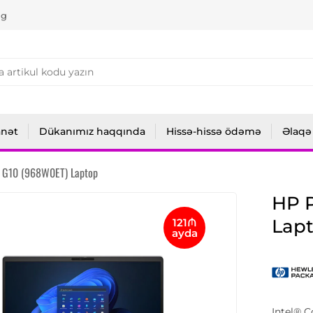
ng
anət
Dükanımız haqqında
Hissə-hissə ödəmə
Əlaqə
 G10 (968W0ET) Laptop
HP 
Lap
121₼
ayda
Intel® 