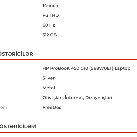
14-inch
i
Full HD
60 Hz
512 GB
ÖSTƏRICILƏR
HP ProBooK 450 G10 (968W0ET) Laptop
Silver
Metal
Ofis işləri, İnternet, Dizayn işləri
temi
FreeDos
GÖSTƏRICILƏRI