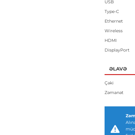
USB
Type-C
Ethernet
Wireless
HDMI
DisplayPort
ƏLAVƏ
Çəki
Zəmanət
Zəm
Alın
müdd