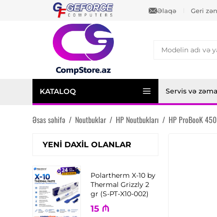
Əlaqə
Geri zə
KATALOQ
Servis və zəm
Əsas səhifə
/
Noutbuklar
/
HP Noutbukları
/
HP ProBooK 450
YENI DAXIL OLANLAR
Polartherm X-10 by
Thermal Grizzly 2
gr (S-PT-X10-002)
15
₼