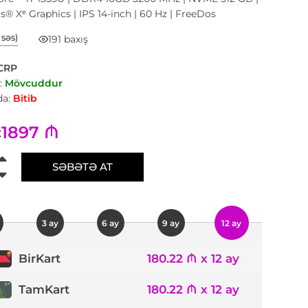
ris® Xᵉ Graphics | IPS 14-inch | 60 Hz | FreeDos
1 səs)
191 baxış
CRP
:
Mövcuddur
a:
Bitib
1897 ₼
:
SƏBƏTƏ AT
3 ay
6 ay
9 ay
12 ay
180.22 ₼ x 12 ay
BirKart
TamKart
180.22 ₼ x 12 ay