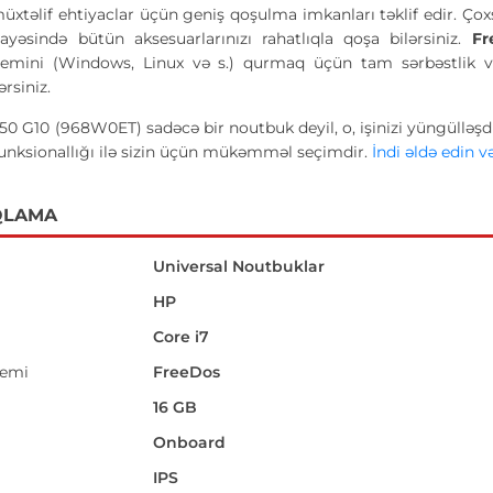
xtəlif ehtiyaclar üçün geniş qoşulma imkanları təklif edir. Çox
yəsində bütün aksesuarlarınızı rahatlıqla qoşa bilərsiniz.
Fr
temini (Windows, Linux və s.) qurmaq üçün tam sərbəstlik veri
ərsiniz.
 G10 (968W0ET) sadəcə bir noutbuk deyil, o, işinizi yüngülləşdirə
 funksionallığı ilə sizin üçün mükəmməl seçimdir.
İndi əldə edin və
QLAMA
Universal Noutbuklar
HP
Core i7
temi
FreeDos
16 GB
Onboard
IPS