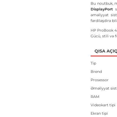
Bu noutbuk, mü
DisplayPort
sa
əməliyyat sis
fərdiləşdirə bil
HP ProBook 450
Gücü, stili və
QISA AÇI
Tip
Brend
Prosessor
Əməliyyat sis
RAM
Videokart tipi
Ekran tipi