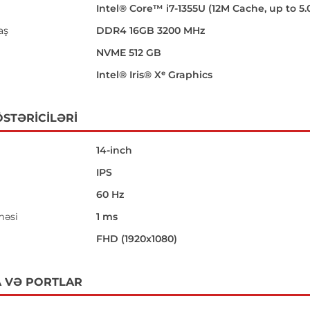
Intel® Core™ i7-1355U (12M Cache, up to 5.
aş
DDR4 16GB 3200 MHz
NVME 512 GB
Intel® Iris® Xᵉ Graphics
STƏRICILƏRI
14-inch
IPS
60 Hz
məsi
1 ms
i
FHD (1920x1080)
 VƏ PORTLAR