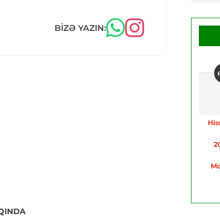
BIZƏ YAZIN:
His
2
Mo
QINDA