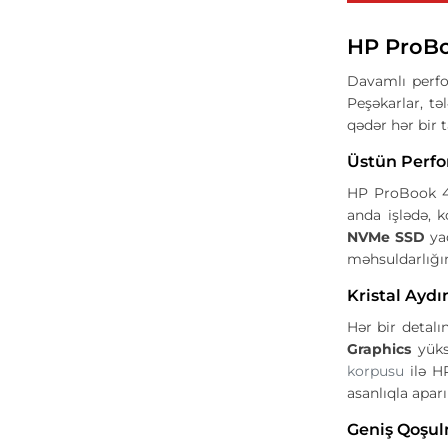
HP ProBo
Davamlı perfo
Peşəkarlar, tə
qədər hər bir 
Üstün Perfo
HP ProBook 4
anda işlədə, k
NVMe SSD
yad
məhsuldarlığı
Kristal Ayd
Hər bir detal
Graphics
yüksə
korpusu
ilə H
asanlıqla aparı
Geniş Qoşul