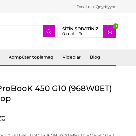
Daxil ol / Qeydiyyat
0
2
SIZIN SƏBƏTINIZ
0
mal -
₼
Kompüter toplamaq
Videolar
Blog
ProBooK 450 G10 (968W0ET)
top
Core™ i7-1355U | DDR4 16GB 3200 MHz | NVME 512 GB |