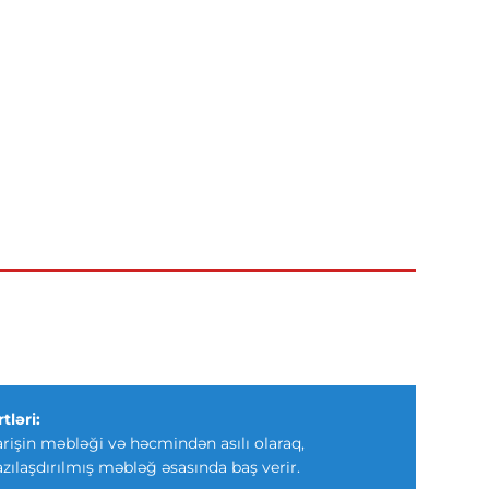
tləri:
arişin məbləği və həcmindən asılı olaraq,
azılaşdırılmış məbləğ əsasında baş verir.