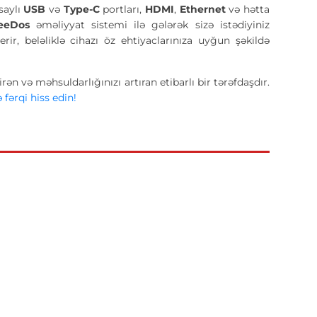
saylı
USB
və
Type-C
portları,
HDMI
,
Ethernet
və hətta
eeDos
əməliyyat sistemi ilə gələrək sizə istədiyiniz
r, beləliklə cihazı öz ehtiyaclarınıza uyğun şəkildə
n və məhsuldarlığınızı artıran etibarlı bir tərəfdaşdır.
 fərqi hiss edin!