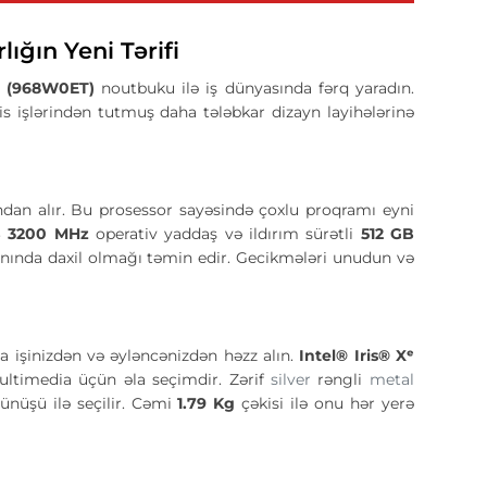
ğın Yeni Tərifi
 (968W0ET)
noutbuku ilə iş dünyasında fərq yaradın.
fis işlərindən tutmuş daha tələbkar dizayn layihələrinə
dan alır. Bu prosessor sayəsində çoxlu proqramı eyni
 3200 MHz
operativ yaddaş və ildırım sürətli
512 GB
nında daxil olmağı təmin edir. Gecikmələri unudun və
a işinizdən və əyləncənizdən həzz alın.
Intel® Iris® Xᵉ
ultimedia üçün əla seçimdir. Zərif
silver
rəngli
metal
nüşü ilə seçilir. Cəmi
1.79 Kg
çəkisi ilə onu hər yerə