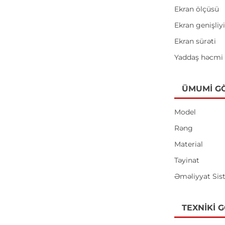
Ekran ölçüsü
Ekran genişliy
Ekran sürəti
Yaddaş həcmi
ÜMUMI G
Model
Rəng
Material
Təyinat
Əməliyyat Sis
TEXNIKI 