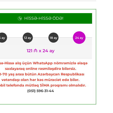
HISSƏ-HISSƏ ÖDƏ!
6 ay
12 ay
18 ay
24 ay
121 ₼ x 24 ay
sə-Hissə alış üçün WhatsApp nömrəmizlə əlaqə
saxlayaraq online rəsmiləşdirə bilərsiz.
0-70 yaş arası bütün Azərbaycan Respublikası
vətəndaşı olan hər kəs müraciət edə bilər.
bil telefonda mütləq SİMA proqramı olmalıdır.
(051) 596-31-44