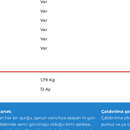
Var
Var
Var
Var
Var
Var
1,79 Kg
12 Ay
anət:
Çatdırılma şər
an hər bir qurğu, qanun vericiliyə əsasən 14 gün
Çatdırılma sif
ətində xarici görünüşü olduğu kimi qalıbsa,
pulsuz və ya r