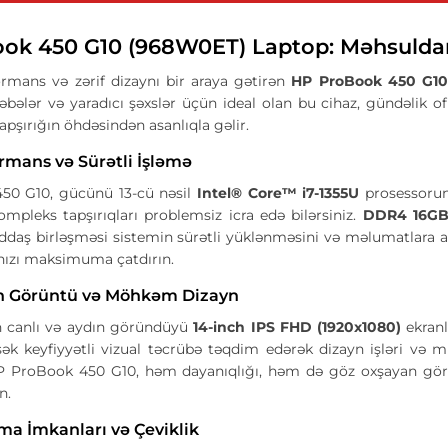
ok 450 G10 (968W0ET) Laptop: Məhsuldarlı
rmans və zərif dizaynı bir araya gətirən
HP ProBook 450 G10
ləbələr və yaradıcı şəxslər üçün ideal olan bu cihaz, gündəlik o
tapşırığın öhdəsindən asanlıqla gəlir.
rmans və Sürətli İşləmə
50 G10, gücünü 13-cü nəsil
Intel® Core™ i7-1355U
prosessorun
ompleks tapşırıqları problemsiz icra edə bilərsiniz.
DDR4 16GB
daş birləşməsi sistemin sürətli yüklənməsini və məlumatlara a
nızı maksimuma çatdırın.
ın Görüntü və Möhkəm Dizayn
ın canlı və aydın göründüyü
14-inch IPS FHD (1920x1080)
ekranl
k keyfiyyətli vizual təcrübə təqdim edərək dizayn işləri və m
P ProBook 450 G10, həm dayanıqlığı, həm də göz oxşayan görü
n.
ma İmkanları və Çeviklik