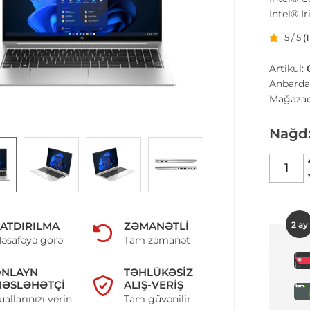
Intel® I
5 / 5
(
Artikul:
Anbarda
Mağazad
Nağd
2 ay
ATDIRILMA
ZƏMANƏTLI
əsafəyə görə
Tam zəmanət
ONLAYN
TƏHLÜKƏSIZ
ƏSLƏHƏTÇI
ALIŞ-VERIŞ
uallarınızı verin
Tam güvənilir