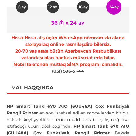
6 ay
12 ay
18 ay
24 ay
36 ₼ x 24 ay
Hissə-Hissə alış üçün WhatsApp nömrəmizlə əlaqə
saxlayaraq online rəsmiləşdirə bilərsiz.
20-70 yaş arası bütün Azərbaycan Respublikası
vətəndaşı olan hər kəs müraciət edə bilər.
Mobil telefonda mütləq SİMA proqramı olmalıdır.
(051) 596-31-44
MAL HAQQINDA
HP Smart Tank 670 AIO (6UU48A) Çox Funksiyalı
Rəngli Printer
ən son istehsal edilən modellərdən biridir.
Yüksək keyfiyyətli və uzun müddət stabil çalışmağı isə,
istifadəçi üçün ideal seçimdir.
HP Smart Tank 670 AIO
(6UU48A) Çox Funksiyalı Rəngli Printer
Bakıda