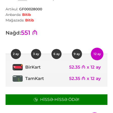
Artikul:
GF00028000
Anbarda:
Bitib
Mağazada:
Bitib
551 ₼
Nağd:
2 ay
3 ay
6 ay
9 ay
12 ay
52.35 ₼ x 12 ay
BirKart
TamKart
52.35 ₼ x 12 ay
HISSƏ-HISSƏ ÖDƏ!