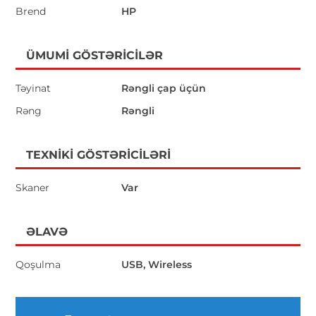
Brend
HP
ÜMUMI GÖSTƏRICILƏR
Təyinat
Rəngli çap üçün
Rəng
Rəngli
TEXNIKI GÖSTƏRICILƏRI
Skaner
Var
ƏLAVƏ
Qoşulma
USB, Wireless