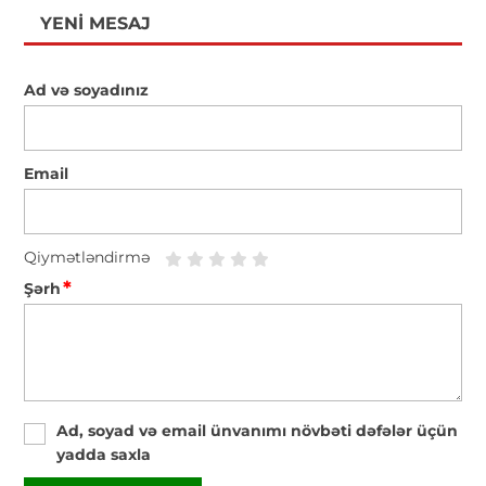
YENI MESAJ
Ad və soyadınız
Email
Qiymətləndirmə
*
Şərh
Ad, soyad və email ünvanımı növbəti dəfələr üçün
yadda saxla