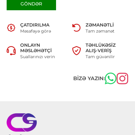
GÖNDƏR
ÇATDIRILMA
ZƏMANƏTLI
Məsafəyə görə
Tam zəmanət
ONLAYN
TƏHLÜKƏSIZ
MƏSLƏHƏTÇI
ALIŞ-VERIŞ
Suallarınızı verin
Tam güvənilir
BIZƏ YAZIN: