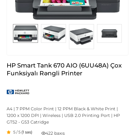
HP Smart Tank 670 AIO (6UU48A) Çox
Funksiyalı Rəngli Printer
A4 | 7 PPM Color Print | 12 PPM Black & White Print |
1200 x 1200 DPI | Wireless | USB 2.0 Printing Port | HP
GT52 - G53 Catridge
5 / 5
(1 səs)
422 baxış