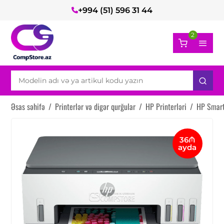
+994 (51) 596 31 44
2
Əsas səhifə
/
Printerlər və digər qurğular
/
HP Printerləri
/
HP Smart
36₼
ayda