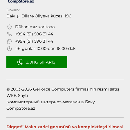
Ünvan:
Bakı ş., Dilarə Əliyeva küçəsi 196
Dükanımız xəritədə
+994 (51) 596 31 44
+994 (51) 596 31 44
1-6 günlər 10:00-dən 18:00-dək
ZƏNG SIFARIŞI
© 2003-2026 GeForce Computers firmasının rəsmi satış
WEB Saytı
Компьютерный интернет-магазин в Баку
CompStore.az
Diqqət!! Malın xarici gorunüşü və komplektləşdirilməsi