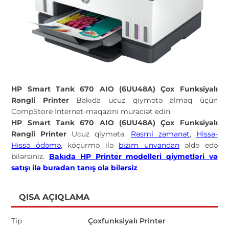
HP Smart Tank 670 AIO (6UU48A) Çox Funksiyalı
Rəngli Printer
Bakıda ucuz qiymətə almaq üçün
CompStore İnternet-maqazini müraciət edin.
HP Smart Tank 670 AIO (6UU48A) Çox Funksiyalı
Rəngli Printer
Ucuz qiymətə,
Rəsmi zəmanət
,
Hissə-
Hissə ödəmə
, köçürmə ilə
bizim ünvandan
əldə edə
bilərsiniz.
Bakıda HP Printer modelleri qiymetləri və
satışı ilə buradan tanış ola bilərsiz
QISA AÇIQLAMA
Tip
Çoxfunksiyalı Printer