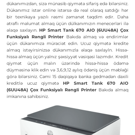
dükanımızdan, sizə münasib qiymətə sifariş edə bilərsiniz.
Dükanımız istər online istərsə də real olaraq satdığı hər
bir texnikaya yazılı rəsmi zəmanət təqdim edir. Daha
ətraflı məlumat almaq üçün dülkanımızın menecerləri ilə
əlaqə saxlayın.
HP Smart Tank 670 AIO (6UU48A) Çox
Funksiyalı Rəngli Printer
Bakıda almaq və endirimlər
üçün dükanımıza müraciət edin. Ucuz qiymətə kredite
almaq istəyirsinizsə dükanımızla əlaqə saxlayln. Hissə-
hissə almaq üçün yalnız şəxsiyyət vəsiqəsi lazımdır. Kredit
qiymət üçün malın üzərində hissə-hissə ödəmə
düyməsinə klik edin və 3,6,9,12 aylıq ödəniş üçün məbləği
görə bilərsiniz. Cəmi 15 dəqiqəyə banka gedmədən daxili
kreditlə ucuz qiymətə
HP Smart Tank 670 AIO
(6UU48A) Çox Funksiyalı Rəngli Printer
Bakıda almaq
imkanına sahibsiniz.