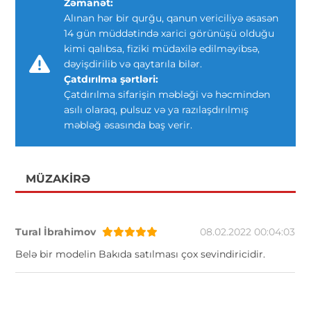
Zəmanət:
Alınan hər bir qurğu, qanun vericiliyə əsasən
14 gün müddətində xarici görünüşü olduğu
kimi qalıbsa, fiziki müdaxilə edilməyibsə,
dəyişdirilib və qaytarıla bilər.
Çatdırılma şərtləri:
Çatdırılma sifarişin məbləği və həcmindən
asılı olaraq, pulsuz və ya razılaşdırılmış
məbləğ əsasında baş verir.
MÜZAKIRƏ
Tural İbrahimov
08.02.2022 00:04:03
Belə bir modelin Bakıda satılması çox sevindiricidir.