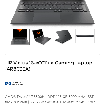
HP Victus 16-e0011ua Gaming Laptop
(4R8C3EA)
AMD® Ryzen™ 7 5800H | DDR4 16 GB 3200 MHz | SSD
512 GB NVMe | NVIDIA® GeForce RTX 3060 6 GB | FHD