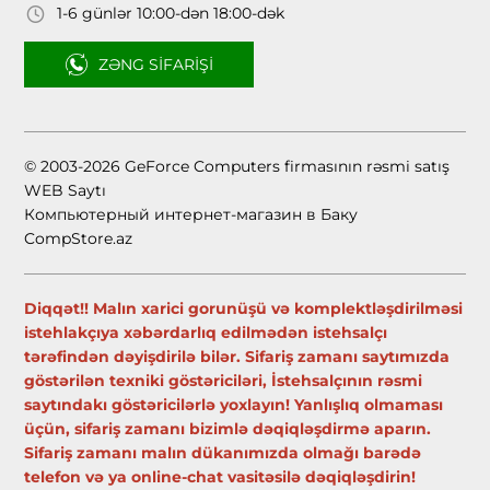
1-6 günlər 10:00-dən 18:00-dək
ZƏNG SIFARIŞI
© 2003-2026 GeForce Computers firmasının rəsmi satış
WEB Saytı
Компьютерный интернет-магазин в Баку
CompStore.az
Diqqət!! Malın xarici gorunüşü və komplektləşdirilməsi
istehlakçıya xəbərdarlıq edilmədən istehsalçı
tərəfindən dəyişdirilə bilər. Sifariş zamanı saytımızda
göstərilən texniki göstəriciləri, İstehsalçının rəsmi
saytındakı göstəricilərlə yoxlayın! Yanlışlıq olmaması
üçün, sifariş zamanı bizimlə dəqiqləşdirmə aparın.
Sifariş zamanı malın dükanımızda olmağı barədə
telefon və ya online-chat vasitəsilə dəqiqləşdirin!