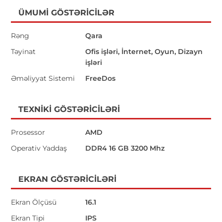
ÜMUMI GÖSTƏRICILƏR
Rəng
Qara
Təyinat
Ofis işləri, İnternet, Oyun, Dizayn
işləri
Əməliyyat Sistemi
FreeDos
TEXNIKI GÖSTƏRICILƏRI
Prosessor
AMD
Operativ Yaddaş
DDR4 16 GB 3200 Mhz
EKRAN GÖSTƏRICILƏRI
Ekran Ölçüsü
16.1
Ekran Tipi
IPS