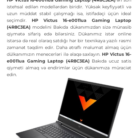
istehsal edilən modellərdən biridir. Yüksək keyfiyyətli və
uzun müddət stabil çalışmağı isə, istifadəçi üçün ideal
seçimdir.
HP Victus 16-e0011ua Gaming Laptop
(4R8C3EA)
modelini Bakıda dükanımızdan sizə münasib
qiymətə sifariş edə bilərsiniz. Dükanımız istər online
istərsə də real olaraq satdığı hər bir texnikaya yazılı rəsmi
zəmanət təqdim edir. Daha ətraflı məlumat almaq üçün
dülkanımızın menecerləri ilə əlaqə saxlayın.
HP Victus 16-
e0011ua Gaming Laptop (4R8C3EA)
Bakıda ucuz satis
qiymeti almaq və endirimlər üçün dükanımıza müraciət
edin.