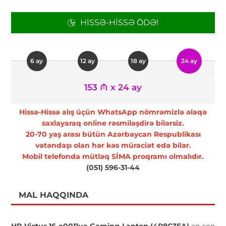
HISSƏ-HISSƏ ÖDƏ!
6 ay
12 ay
18 ay
24 ay
153 ₼ x 24 ay
Hissə-Hissə alış üçün WhatsApp nömrəmizlə əlaqə
saxlayaraq online rəsmiləşdirə bilərsiz.
20-70 yaş arası bütün Azərbaycan Respublikası
vətəndaşı olan hər kəs müraciət edə bilər.
Mobil telefonda mütləq SİMA proqramı olmalıdır.
(051) 596-31-44
MAL HAQQINDA
HP Victus 16-e0011ua Gaming Laptop (4R8C3EA)
ən son