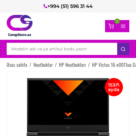
+994 (51) 596 31 44
2
Əsas səhifə
/
Noutbuklar
/
HP Noutbukları
/
HP Victus 16-e0011ua 
153₼
ayda