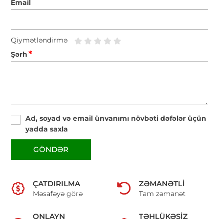
Email
Qiymətləndirmə
*
Şərh
Ad, soyad və email ünvanımı növbəti dəfələr üçün
yadda saxla
GÖNDƏR
ÇATDIRILMA
ZƏMANƏTLI
Məsafəyə görə
Tam zəmanət
ONLAYN
TƏHLÜKƏSIZ