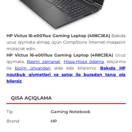
HP Victus 16-e0011ua Gaming Laptop (4R8C3EA)
Bakıda
ucuz qiymətə almaq üçün CompStore İnternet-maqazini
müraciət edin.
HP Victus 16-e0011ua Gaming Laptop (4R8C3EA)
Ucuz
qiymətə,
Rəsmi zəmanət
,
Hissə-Hissə ödəmə
, köçürmə
ilə
bizim ünvandan
əldə edə bilərsiniz.
Bakıda HP
noutbuk qiymetləri və satışı ilə buradan tanış ola
bilərsiz
QISA AÇIQLAMA
Tip
Gaming Notebook
Brend
HP