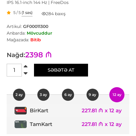
IPS 16.1-inch 144 Hz | FreeDos
5 / 5
(1 səs)
284 baxış
Artikul:
GF00011300
Anbarda:
Mövcuddur
Mağazada:
Bitib
2398 ₼
Nağd:
SƏBƏTƏ AT
2 ay
3 ay
6 ay
9 ay
12 ay
227.81 ₼ x 12 ay
BirKart
TamKart
227.81 ₼ x 12 ay