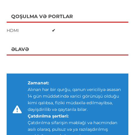
QOŞULMA VƏ PORTLAR
HDMI
✔
ƏLAVƏ
Zəmanət:
Alınan hər bir qurğu, qanun vericiliyə əsasən
14 gün müddətində xarici görünüşü olduğu
kimi qalıbsa, fiziki müdaxilə edilməyibsə,
dəyişdirilib və qaytarıla bilər.
Çatdırılma şərtləri:
Çatdırılma sifarişin məbləği və həcmindən
asılı olaraq, pulsuz və ya razılaşdırılmış