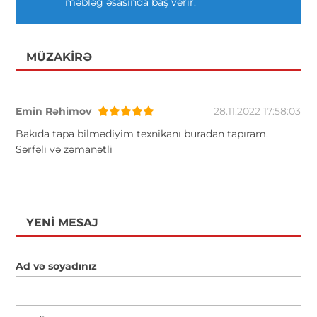
məbləğ əsasında baş verir.
MÜZAKIRƏ
Emin Rəhimov
28.11.2022 17:58:03
Bakıda tapa bilmədiyim texnikanı buradan tapıram.
Sərfəli və zəmanətli
YENI MESAJ
Ad və soyadınız