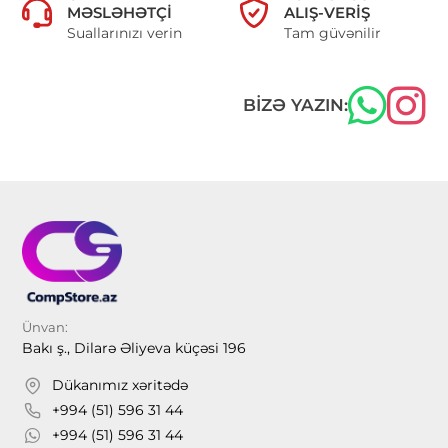
MƏSLƏHƏTÇI
ALIŞ-VERIŞ
Suallarınızı verin
Tam güvənilir
BIZƏ YAZIN:
Ünvan:
Bakı ş., Dilarə Əliyeva küçəsi 196
Dükanımız xəritədə
+994 (51) 596 31 44
+994 (51) 596 31 44