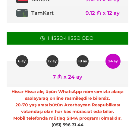
TamKart
9.12 ₼ x 12 ay
HISSƏ-HISSƏ ÖDƏ!
6 ay
12 ay
18 ay
24 ay
7 ₼ x 24 ay
Hissə-Hissə alış üçün WhatsApp nömrəmizlə əlaqə
saxlayaraq online rəsmiləşdirə bilərsiz.
20-70 yaş arası bütün Azərbaycan Respublikası
vətəndaşı olan hər kəs müraciət edə bilər.
Mobil telefonda mütləq SİMA proqramı olmalıdır.
(051) 596-31-44