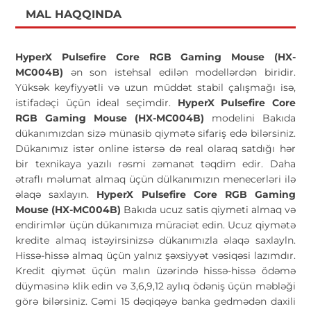
MAL HAQQINDA
HyperX Pulsefire Core RGB Gaming Mouse (HX-
MC004B)
ən son istehsal edilən modellərdən biridir.
Yüksək keyfiyyətli və uzun müddət stabil çalışmağı isə,
istifadəçi üçün ideal seçimdir.
HyperX Pulsefire Core
RGB Gaming Mouse (HX-MC004B)
modelini Bakıda
dükanımızdan sizə münasib qiymətə sifariş edə bilərsiniz.
Dükanımız istər online istərsə də real olaraq satdığı hər
bir texnikaya yazılı rəsmi zəmanət təqdim edir. Daha
ətraflı məlumat almaq üçün dülkanımızın menecerləri ilə
əlaqə saxlayın.
HyperX Pulsefire Core RGB Gaming
Mouse (HX-MC004B)
Bakıda ucuz satis qiymeti almaq və
endirimlər üçün dükanımıza müraciət edin. Ucuz qiymətə
kredite almaq istəyirsinizsə dükanımızla əlaqə saxlayln.
Hissə-hissə almaq üçün yalnız şəxsiyyət vəsiqəsi lazımdır.
Kredit qiymət üçün malın üzərində hissə-hissə ödəmə
düyməsinə klik edin və 3,6,9,12 aylıq ödəniş üçün məbləği
görə bilərsiniz. Cəmi 15 dəqiqəyə banka gedmədən daxili