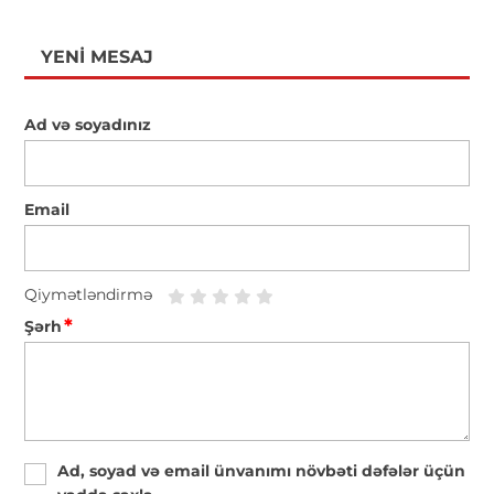
YENI MESAJ
Ad və soyadınız
Email
Qiymətləndirmə
*
Şərh
Ad, soyad və email ünvanımı növbəti dəfələr üçün