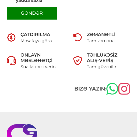
yadda saxla
GÖNDƏR
ÇATDIRILMA
ZƏMANƏTLI
Məsafəyə görə
Tam zəmanət
ONLAYN
TƏHLÜKƏSIZ
MƏSLƏHƏTÇI
ALIŞ-VERIŞ
Suallarınızı verin
Tam güvənilir
BIZƏ YAZIN: