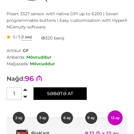
Pixart 3327 sensor with native DPI up to 6200 | Seven
programmable buttons | Easy customisation with HyperX
NGenuity software
5 / 5
(1 səs)
320 baxış
Artikul:
GF
Anbarda:
Mövcuddur
Mağazada:
Mövcuddur
96 ₼
Nağd:
SƏBƏTƏ AT
2 ay
3 ay
6 ay
9 ay
12 ay
9.12 ₼ x 12 ay
BirKart