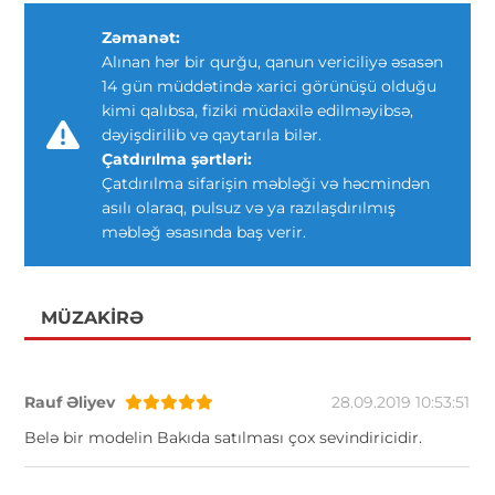
Zəmanət:
Alınan hər bir qurğu, qanun vericiliyə əsasən
14 gün müddətində xarici görünüşü olduğu
kimi qalıbsa, fiziki müdaxilə edilməyibsə,
dəyişdirilib və qaytarıla bilər.
Çatdırılma şərtləri:
Çatdırılma sifarişin məbləği və həcmindən
asılı olaraq, pulsuz və ya razılaşdırılmış
məbləğ əsasında baş verir.
MÜZAKIRƏ
Rauf Əliyev
28.09.2019 10:53:51
Belə bir modelin Bakıda satılması çox sevindiricidir.