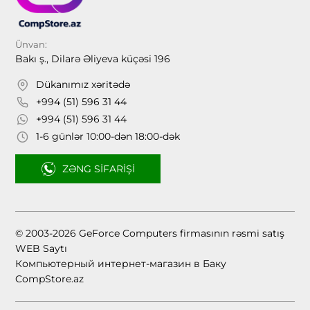
Ünvan:
Bakı ş., Dilarə Əliyeva küçəsi 196
Dükanımız xəritədə
+994 (51) 596 31 44
+994 (51) 596 31 44
1-6 günlər 10:00-dən 18:00-dək
ZƏNG SIFARIŞI
© 2003-2026 GeForce Computers firmasının rəsmi satış
WEB Saytı
Компьютерный интернет-магазин в Баку
CompStore.az