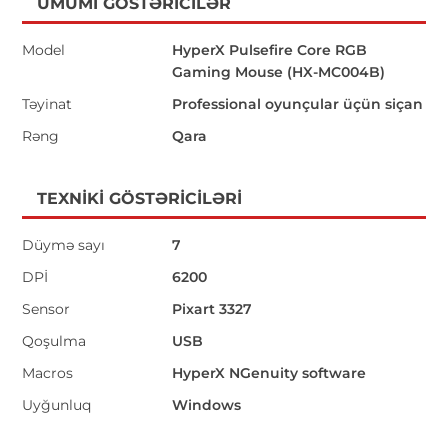
ÜMUMI GÖSTƏRICILƏR
Model
HyperX Pulsefire Core RGB
Gaming Mouse (HX-MC004B)
Təyinat
Professional oyunçular üçün siçan
Rəng
Qara
TEXNIKI GÖSTƏRICILƏRI
Düymə sayı
7
DPİ
6200
Sensor
Pixart 3327
Qoşulma
USB
Macros
HyperX NGenuity software
Uyğunluq
Windows