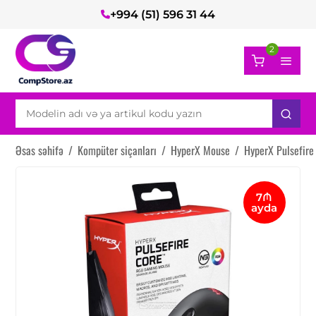
+994 (51) 596 31 44
2
Əsas səhifə
/
Kompüter siçanları
/
HyperX Mouse
/
HyperX Pulsefir
7₼
ayda