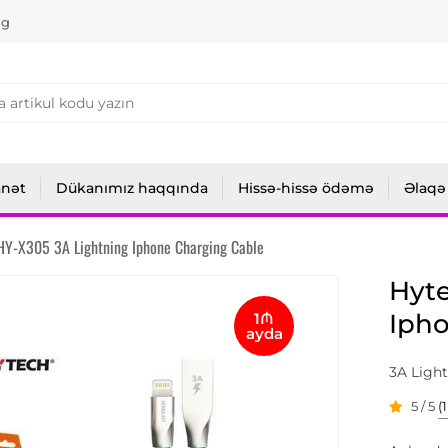
ng
anət
Dükanımız haqqında
Hissə-hissə ödəmə
Əlaqə
HY-X305 3A Lightning Iphone Charging Cable
Hyte
Iph
1₼
ayda
3A Light
5 / 5
(