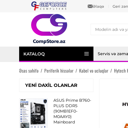
Əlaqə
Geri zə
KATALOQ
Servis və zəm
Əsas səhifə
/
Periferik hissələr
/
Kabel və ucluqlar
/
Hytech 
YENI DAXIL OLANLAR
ASUS Prime B760-
PLUS DDR5
(90MB1EF0-
M0AAY0)
Mainboard