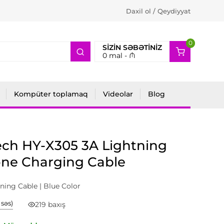
Daxil ol / Qeydiyyat
0
2
SIZIN SƏBƏTINIZ
0
mal -
₼
Kompüter toplamaq
Videolar
Blog
ch HY-X305 3A Lightning
one Charging Cable
ning Cable | Blue Color
1 səs)
219 baxış