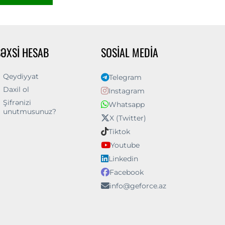
ŞƏXSI HESAB
SOSIAL MEDIA
Qeydiyyat
Telegram
Daxil ol
Instagram
Şifrənizi
Whatsapp
unutmusunuz?
X (Twitter)
Tiktok
Youtube
Linkedin
Facebook
info@geforce.az