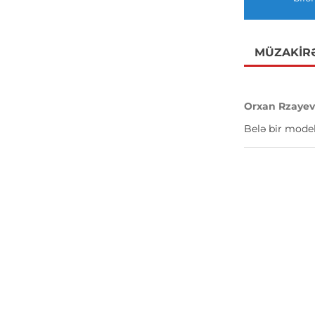
MÜZAKIR
Orxan Rzaye
Belə bir model