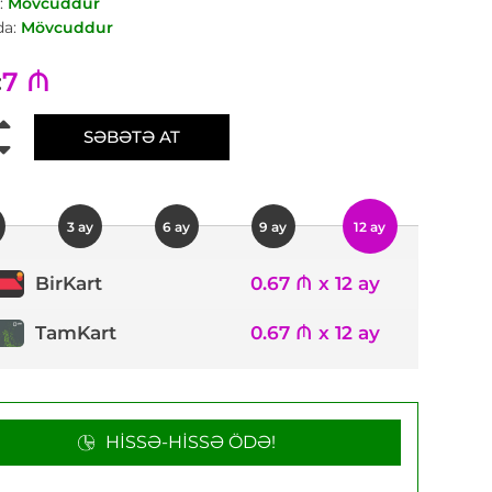
:
Mövcuddur
a:
Mövcuddur
7 ₼
:
SƏBƏTƏ AT
3 ay
6 ay
9 ay
12 ay
0.67 ₼ x 12 ay
BirKart
TamKart
0.67 ₼ x 12 ay
HISSƏ-HISSƏ ÖDƏ!