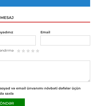
 MESAJ
oyadınız
Email
əndirmə
 soyad və email ünvanımı növbəti dəfələr üçün
da saxla
ÖNDƏR