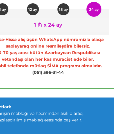
6 ay
12 ay
18 ay
24 ay
1 ₼ x 24 ay
sə-Hissə alış üçün WhatsApp nömrəmizlə əlaqə
saxlayaraq online rəsmiləşdirə bilərsiz.
0-70 yaş arası bütün Azərbaycan Respublikası
vətəndaşı olan hər kəs müraciət edə bilər.
bil telefonda mütləq SİMA proqramı olmalıdır.
(051) 596-31-44
tləri:
arişin məbləği və həcmindən asılı olaraq,
azılaşdırılmış məbləğ əsasında baş verir.