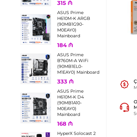
315
₼
ASUS Prime
H610M-K ARGB
(90MB1G90-
M0EAY0)
Mainboard
184
₼
ASUS Prime
B760M-A WiFi
(90MB1EL0-
M1EAY0) Mainboard
Ç
333
₼
M
ASUS Prime
H610M-K D4
(90MB1A10-
M
M0EAY0)
S
Mainboard
168
₼
HyperX Solocast 2