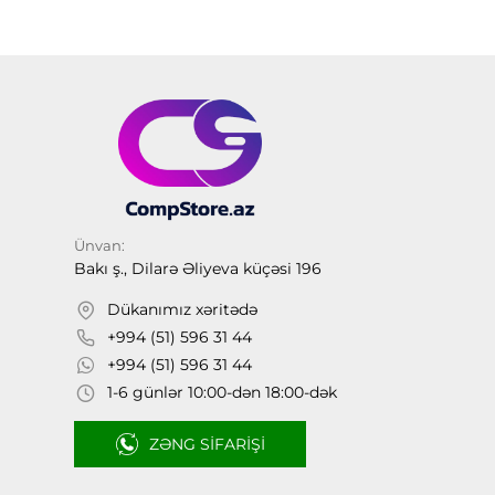
Ünvan:
Bakı ş., Dilarə Əliyeva küçəsi 196
Dükanımız xəritədə
+994 (51) 596 31 44
+994 (51) 596 31 44
1-6 günlər 10:00-dən 18:00-dək
ZƏNG SIFARIŞI