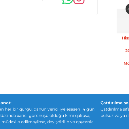
His
2
Mo
anət:
Çatdırılma şər
an hər bir qurğu, qanun vericiliyə əsasən 14 gün
Çatdırılma sif
ətində xarici görünüşü olduğu kimi qalıbsa,
pulsuz və ya r
ki müdaxilə edilməyibsə, dəyişdirilib və qaytarıla
.