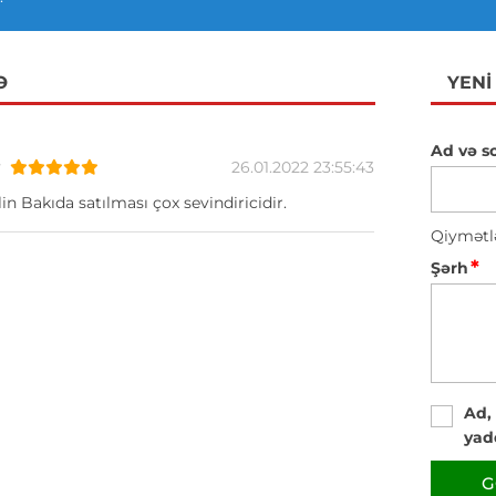
Ə
YENI
Ad və s
v
26.01.2022 23:55:43
in Bakıda satılması çox sevindiricidir.
Qiymətl
*
Şərh
Ad,
yad
G