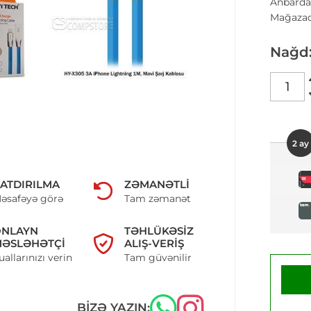
Anbarda
Mağazad
Nağd
2 ay
ATDIRILMA
ZƏMANƏTLI
əsafəyə görə
Tam zəmanət
ONLAYN
TƏHLÜKƏSIZ
ƏSLƏHƏTÇI
ALIŞ-VERIŞ
uallarınızı verin
Tam güvənilir
BIZƏ YAZIN: