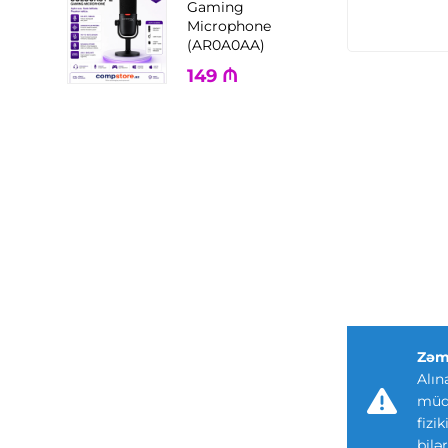
Gaming
Microphone
(AR0A0AA)
149
₼
Zəm
Alın
müdd
fizi
bilər