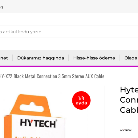
ng
anət
Dükanımız haqqında
Hissə-hissə ödəmə
Əlaqə
HY-X72 Black Metal Connection 3.5mm Stereo AUX Cable
Hyte
Con
1₼
ayda
Cab