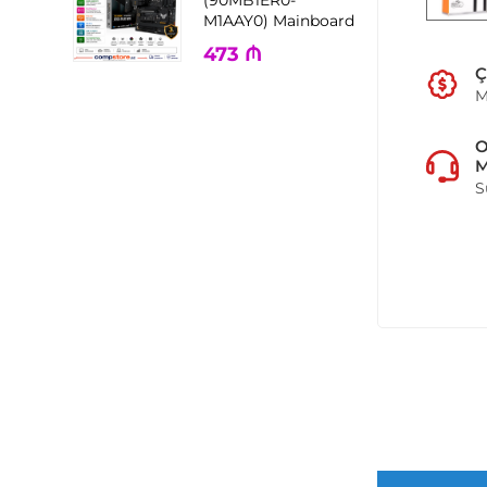
M1AAY0) Mainboard
473
₼
Ç
M
M
S