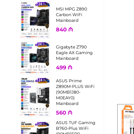
MSI MPG Z890
Carbon WiFi
Mainboard
840
₼
Gigabyte Z790
Eagle AX Gaming
Mainboard
499
₼
ASUS Prime
Z890M-PLUS WiFi
(90MB1J80-
M0EAY0)
Mainboard
560
₼
ASUS TUF Gaming
B760-Plus WiFi
(90MB1ER0-