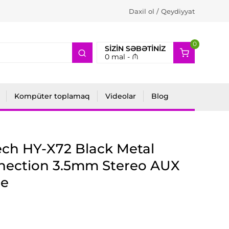
Daxil ol / Qeydiyyat
0
2
SIZIN SƏBƏTINIZ
0
mal -
₼
Kompüter toplamaq
Videolar
Blog
ch HY-X72 Black Metal
nection 3.5mm Stereo AUX
le