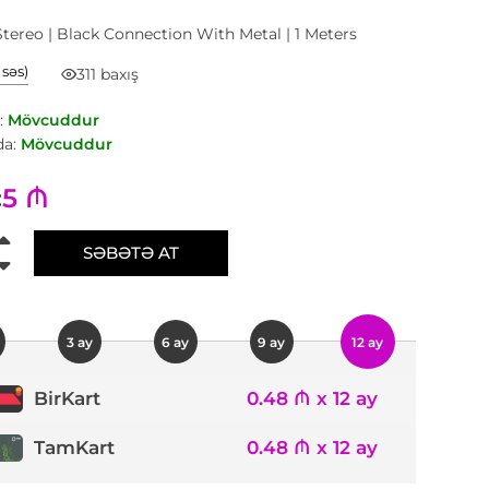
ereo | Black Connection With Metal | 1 Meters
1 səs)
311 baxış
:
Mövcuddur
a:
Mövcuddur
5 ₼
:
SƏBƏTƏ AT
3 ay
6 ay
9 ay
12 ay
0.48 ₼ x 12 ay
BirKart
TamKart
0.48 ₼ x 12 ay