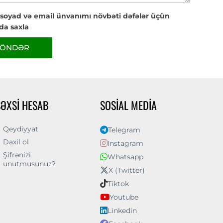
 soyad və email ünvanımı növbəti dəfələr üçün
da saxla
ÖNDƏR
ŞƏXSI HESAB
SOSIAL MEDIA
Qeydiyyat
Telegram
Daxil ol
Instagram
Şifrənizi
Whatsapp
unutmusunuz?
X (Twitter)
Tiktok
Youtube
Linkedin