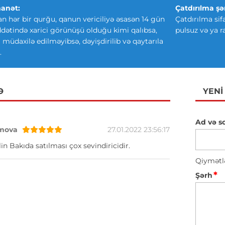
anət:
Çatdırılma şər
an hər bir qurğu, qanun vericiliyə əsasən 14 gün
Çatdırılma sif
ətində xarici görünüşü olduğu kimi qalıbsa,
pulsuz və ya r
ki müdaxilə edilməyibsə, dəyişdirilib və qaytarıla
.
Ə
YENI
Ad və s
mova
27.01.2022 23:56:17
in Bakıda satılması çox sevindiricidir.
Qiymətl
*
Şərh