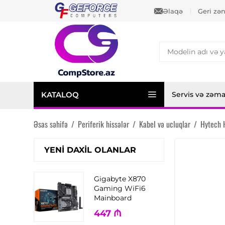
Əlaqə
Geri zə
KATALOQ
Servis və zəm
Əsas səhifə
/
Periferik hissələr
/
Kabel və ucluqlar
/
Hytech 
YENI DAXIL OLANLAR
Gigabyte X870
Gaming WiFi6
Mainboard
447
₼