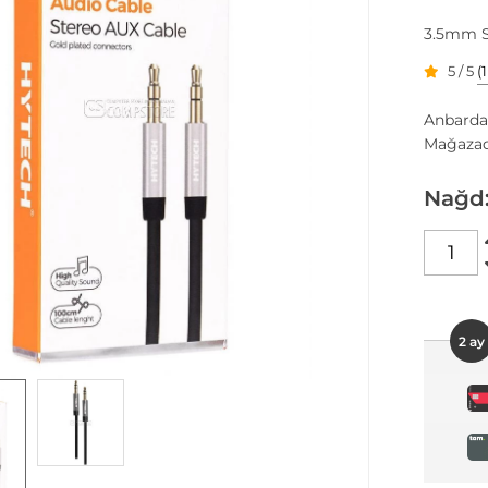
3.5mm St
5 / 5
(
Anbarda
Mağazad
Nağd
2 ay