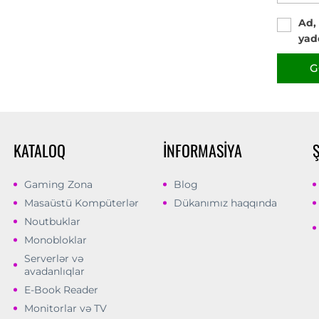
Ad,
yad
G
KATALOQ
İNFORMASIYA
Gaming Zona
Blog
Masaüstü Kompüterlər
Dükanımız haqqında
Noutbuklar
Monobloklar
Serverlər və
avadanlıqlar
E-Book Reader
Monitorlar və TV