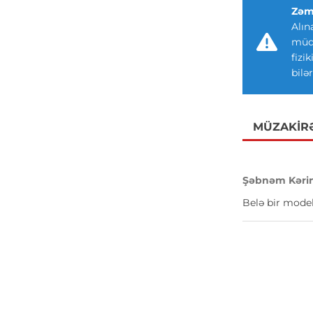
Zəm
Alın
müdd
fizi
bilər
MÜZAKIR
Şəbnəm Kəri
Belə bir model