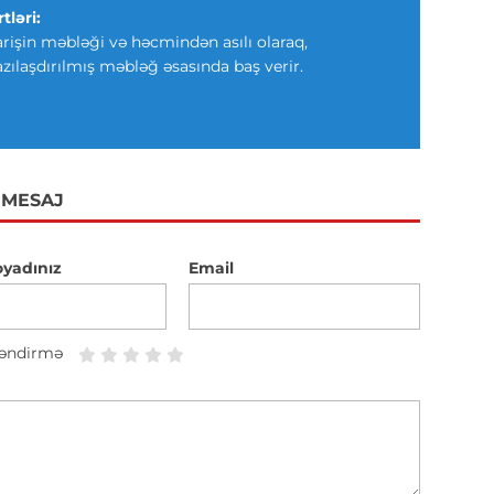
tləri:
arişin məbləği və həcmindən asılı olaraq,
azılaşdırılmış məbləğ əsasında baş verir.
 MESAJ
oyadınız
Email
əndirmə