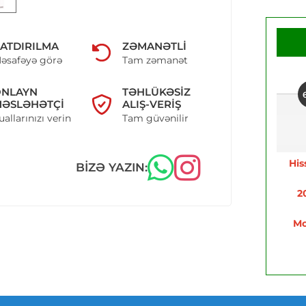
ATDIRILMA
ZƏMANƏTLI
əsafəyə görə
Tam zəmanət
ONLAYN
TƏHLÜKƏSIZ
ƏSLƏHƏTÇI
ALIŞ-VERIŞ
uallarınızı verin
Tam güvənilir
His
BIZƏ YAZIN:
2
Mo