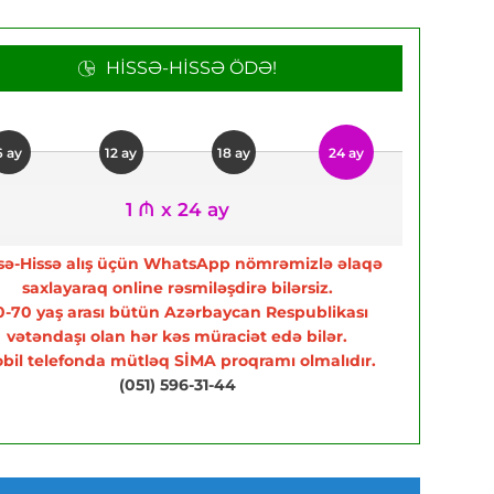
HISSƏ-HISSƏ ÖDƏ!
6 ay
12 ay
18 ay
24 ay
1 ₼ x 24 ay
sə-Hissə alış üçün WhatsApp nömrəmizlə əlaqə
saxlayaraq online rəsmiləşdirə bilərsiz.
0-70 yaş arası bütün Azərbaycan Respublikası
vətəndaşı olan hər kəs müraciət edə bilər.
bil telefonda mütləq SİMA proqramı olmalıdır.
(051) 596-31-44