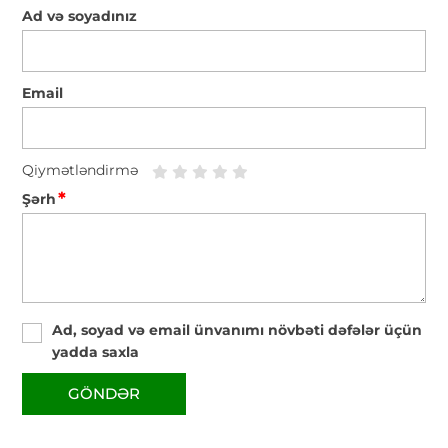
Ad və soyadınız
Email
Qiymətləndirmə
*
Şərh
Ad, soyad və email ünvanımı növbəti dəfələr üçün
yadda saxla
GÖNDƏR