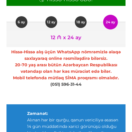
6 ay
12 ay
18 ay
24 ay
12 ₼ x 24 ay
Hissə-Hissə alış üçün WhatsApp nömrəmizlə əlaqə
saxlayaraq online rəsmiləşdirə bilərsiz.
20-70 yaş arası bütün Azərbaycan Respublikası
vətəndaşı olan hər kəs müraciət edə bilər.
Mobil telefonda mütləq SİMA proqramı olmalıdır.
(051) 596-31-44
Zəmanət:
Alınan hər bir qurğu, qanun vericiliyə əsasən
14 gün müddətində xarici görünüşü olduğu