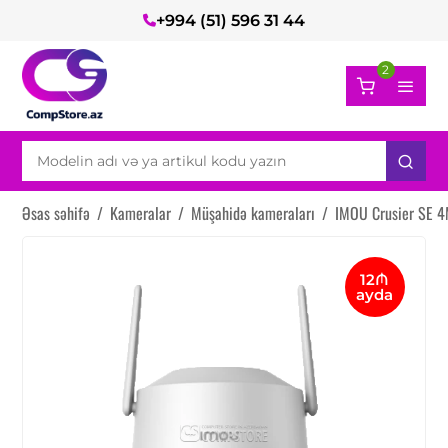
+994 (51) 596 31 44
2
Əsas səhifə
/
Kameralar
/
Müşahidə kameraları
/
IMOU Crusier SE 4
12₼
ayda