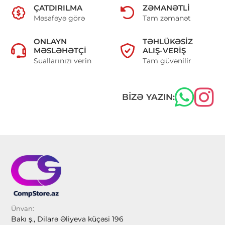
ÇATDIRILMA
ZƏMANƏTLI
Məsafəyə görə
Tam zəmanət
ONLAYN
TƏHLÜKƏSIZ
MƏSLƏHƏTÇI
ALIŞ-VERIŞ
Suallarınızı verin
Tam güvənilir
BIZƏ YAZIN:
Ünvan:
Bakı ş., Dilarə Əliyeva küçəsi 196