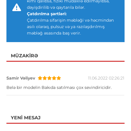
kimi qalıbsa, fiziki müdaxilə edilməyibsə,
dəyişdirilib və qaytarıla bilər.
Çatdırılma şərtləri:
Çatdırılma sifarişin məbləği və həcmindən
asılı olaraq, pulsuz və ya razılaşdırılmış
məbləğ əsasında baş verir.
MÜZAKIRƏ
Samir Vəliyev
11.06.2022 02:26:21
Belə bir modelin Bakıda satılması çox sevindiricidir.
YENI MESAJ