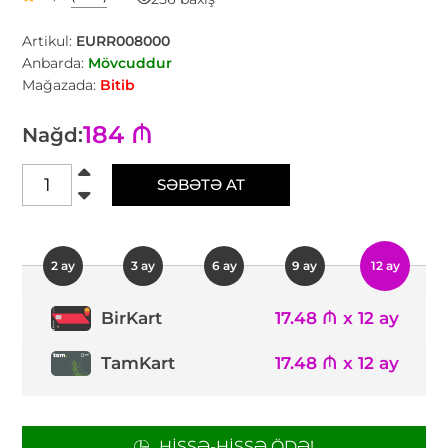
Artikul:
EURR008000
Anbarda:
Mövcuddur
Mağazada:
Bitib
184 ₼
Nağd:
SƏBƏTƏ AT
2 ay
3 ay
6 ay
9 ay
12 ay
17.48 ₼ x 12 ay
BirKart
TamKart
17.48 ₼ x 12 ay
HISSƏ-HISSƏ ÖDƏ!