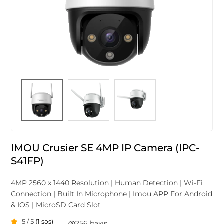
IMOU Crusier SE 4MP IP Camera (IPC-
S41FP)
4MP 2560 x 1440 Resolution | Human Detection | Wi-Fi
Connection | Built In Microphone | Imou APP For Android
& IOS | MicroSD Card Slot
5 / 5
(1 səs)
256 baxış