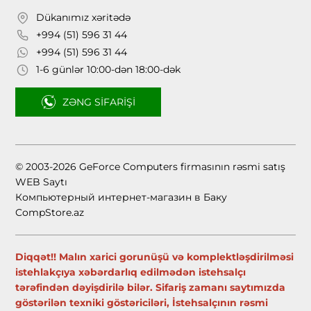
Dükanımız xəritədə
+994 (51) 596 31 44
+994 (51) 596 31 44
1-6 günlər 10:00-dən 18:00-dək
ZƏNG SIFARIŞI
© 2003-2026 GeForce Computers firmasının rəsmi satış
WEB Saytı
Компьютерный интернет-магазин в Баку
CompStore.az
Diqqət!! Malın xarici gorunüşü və komplektləşdirilməsi
istehlakçıya xəbərdarlıq edilmədən istehsalçı
tərəfindən dəyişdirilə bilər. Sifariş zamanı saytımızda
göstərilən texniki göstəriciləri, İstehsalçının rəsmi