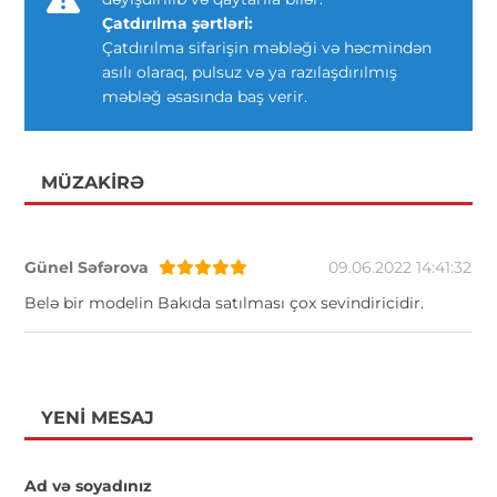
Çatdırılma şərtləri:
Çatdırılma sifarişin məbləği və həcmindən
asılı olaraq, pulsuz və ya razılaşdırılmış
məbləğ əsasında baş verir.
MÜZAKIRƏ
Günel Səfərova
09.06.2022 14:41:32
Belə bir modelin Bakıda satılması çox sevindiricidir.
YENI MESAJ
Ad və soyadınız