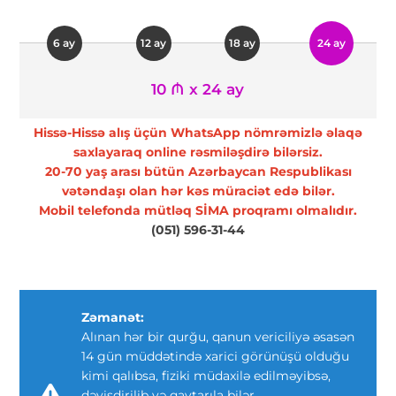
6 ay
12 ay
18 ay
24 ay
10 ₼ x 24 ay
Hissə-Hissə alış üçün WhatsApp nömrəmizlə əlaqə
saxlayaraq online rəsmiləşdirə bilərsiz.
20-70 yaş arası bütün Azərbaycan Respublikası
vətəndaşı olan hər kəs müraciət edə bilər.
Mobil telefonda mütləq SİMA proqramı olmalıdır.
(051) 596-31-44
Zəmanət:
Alınan hər bir qurğu, qanun vericiliyə əsasən
14 gün müddətində xarici görünüşü olduğu
kimi qalıbsa, fiziki müdaxilə edilməyibsə,
dəyişdirilib və qaytarıla bilər.