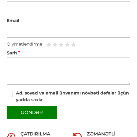
Email
Qiymətləndirmə
*
Şərh
Ad, soyad və email ünvanımı növbəti dəfələr üçün
yadda saxla
GÖNDƏR
ÇATDIRILMA
ZƏMANƏTLI