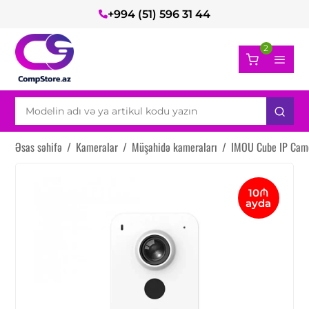
+994 (51) 596 31 44
2
Əsas səhifə
/
Kameralar
/
Müşahidə kameraları
/
IMOU Cube IP Cam
10₼
ayda