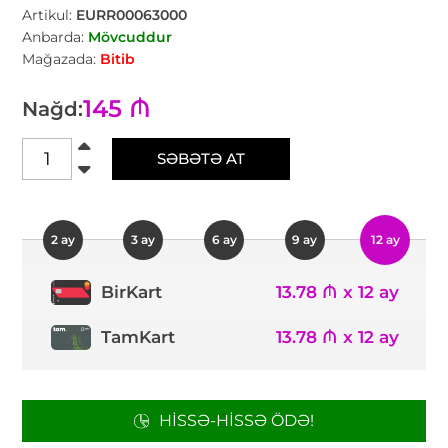
Artikul:
EURR00063000
Anbarda:
Mövcuddur
Mağazada:
Bitib
145 ₼
Nağd:
SƏBƏTƏ AT
2 ay
3 ay
6 ay
9 ay
12 ay
13.78 ₼ x 12 ay
BirKart
TamKart
13.78 ₼ x 12 ay
HISSƏ-HISSƏ ÖDƏ!