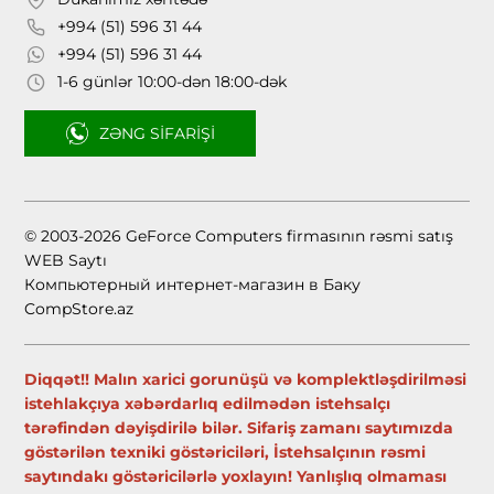
+994 (51) 596 31 44
+994 (51) 596 31 44
1-6 günlər 10:00-dən 18:00-dək
ZƏNG SIFARIŞI
© 2003-2026 GeForce Computers firmasının rəsmi satış
WEB Saytı
Компьютерный интернет-магазин в Баку
CompStore.az
Diqqət!! Malın xarici gorunüşü və komplektləşdirilməsi
istehlakçıya xəbərdarlıq edilmədən istehsalçı
tərəfindən dəyişdirilə bilər. Sifariş zamanı saytımızda
göstərilən texniki göstəriciləri, İstehsalçının rəsmi
saytındakı göstəricilərlə yoxlayın! Yanlışlıq olmaması