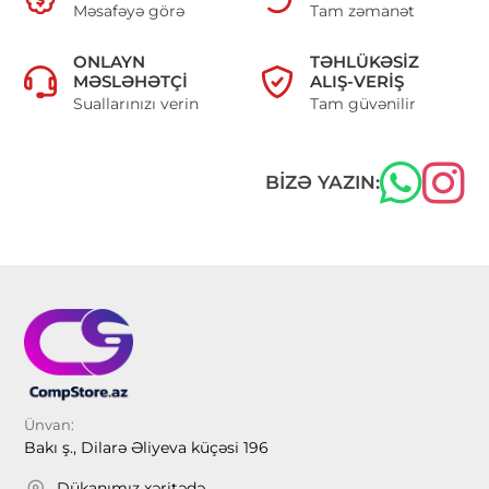
Məsafəyə görə
Tam zəmanət
ONLAYN
TƏHLÜKƏSIZ
MƏSLƏHƏTÇI
ALIŞ-VERIŞ
Suallarınızı verin
Tam güvənilir
BIZƏ YAZIN:
Ünvan:
Bakı ş., Dilarə Əliyeva küçəsi 196
Dükanımız xəritədə