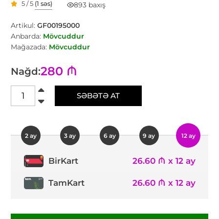
5 / 5
(1 səs)
893 baxış
Artikul:
GF00195000
Anbarda:
Mövcuddur
Mağazada:
Mövcuddur
280 ₼
Nağd:
SƏBƏTƏ AT
2 ay
3 ay
6 ay
9 ay
12 ay
26.60 ₼ x 12 ay
BirKart
TamKart
26.60 ₼ x 12 ay