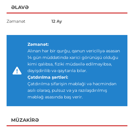
ƏLAVƏ
Zəmanət
12 Ay
Zəmanət:
Alınan hər bir qurğu, qanun vericiliyə əsasən
14 gün müddətində xarici görünüşü olduğu
kimi qalıbsa, fiziki müdaxilə edilməyibsə,
dəyişdirilib və qaytarıla bilər.
Çatdırılma şərtləri:
Çatdırılma sifarişin məbləği və həcmindən
asılı olaraq, pulsuz və ya razılaşdırılmış
məbləğ əsasında baş verir.
MÜZAKIRƏ