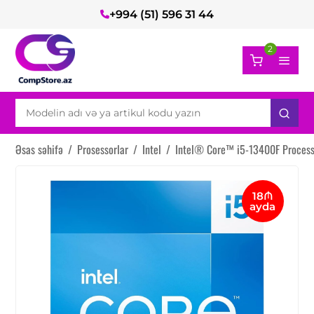
+994 (51) 596 31 44
2
Əsas səhifə
/
Prosessorlar
/
Intel
/
Intel® Core™ i5-13400F Process
18₼
ayda