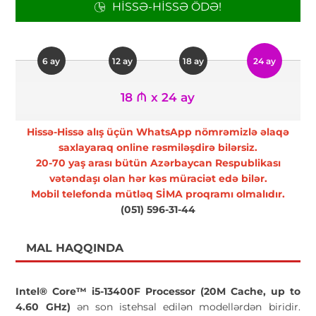
HISSƏ-HISSƏ ÖDƏ!
6 ay
12 ay
18 ay
24 ay
18 ₼ x 24 ay
Hissə-Hissə alış üçün WhatsApp nömrəmizlə əlaqə
saxlayaraq online rəsmiləşdirə bilərsiz.
20-70 yaş arası bütün Azərbaycan Respublikası
vətəndaşı olan hər kəs müraciət edə bilər.
Mobil telefonda mütləq SİMA proqramı olmalıdır.
(051) 596-31-44
MAL HAQQINDA
Intel® Core™ i5-13400F Processor (20M Cache, up to
4.60 GHz)
ən son istehsal edilən modellərdən biridir.