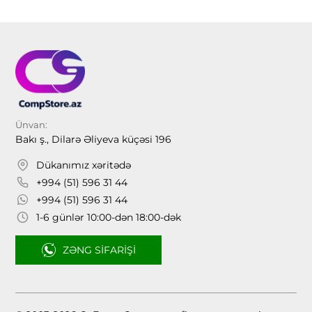
Ünvan:
Bakı ş., Dilarə Əliyeva küçəsi 196
Dükanımız xəritədə
+994 (51) 596 31 44
+994 (51) 596 31 44
1-6 günlər 10:00-dən 18:00-dək
ZƏNG SIFARIŞI