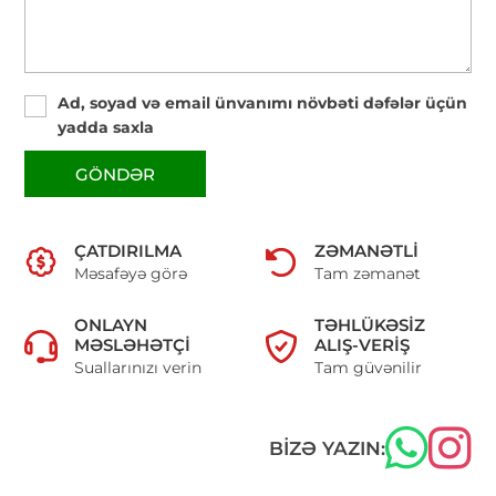
Ad, soyad və email ünvanımı növbəti dəfələr üçün
yadda saxla
GÖNDƏR
ÇATDIRILMA
ZƏMANƏTLI
Məsafəyə görə
Tam zəmanət
ONLAYN
TƏHLÜKƏSIZ
MƏSLƏHƏTÇI
ALIŞ-VERIŞ
Suallarınızı verin
Tam güvənilir
BIZƏ YAZIN: