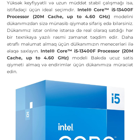
Yüksək keyfiyyətli və uzun müddət stabil çalışmağı isə,
istifadəçi üçün ideal seçimdir.
Intel® Core™ i5-13400F
Processor (20M Cache, up to 4.60 GHz)
modelini
dükanımızdan sizə münasib qiymətə sifariş edə bilərsiniz.
Dükanımız istər online istərsə də real olaraq satdığı hər
bir texnikaya yazılı rəsmi zəmanət təqdim edir. Daha
ətraflı məlumat almaq üçün dülkanımızın menecerləri ilə
əlaqə saxlayın.
Intel® Core™ i5-13400F Processor (20M
Cache, up to 4.60 GHz)
modeli Bakıda ucuz satis
qiymeti almaq və endirimlər üçün dükanımıza müraciət
edin.