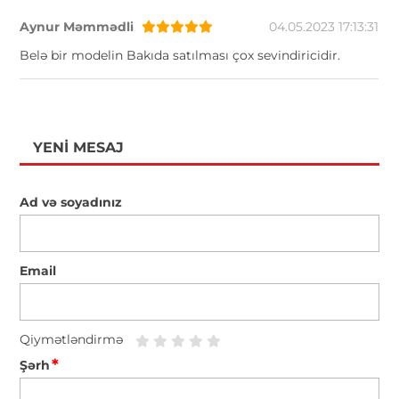
Aynur Məmmədli
04.05.2023 17:13:31
Belə bir modelin Bakıda satılması çox sevindiricidir.
YENI MESAJ
Ad və soyadınız
Email
Qiymətləndirmə
*
Şərh