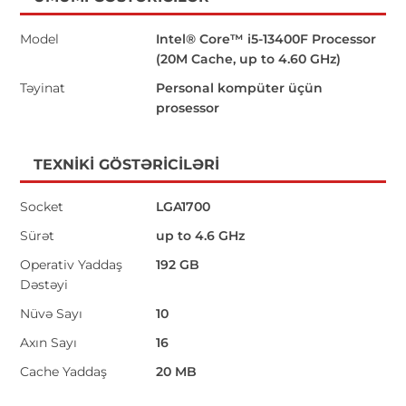
Model
Intel® Core™ i5-13400F Processor
(20M Cache, up to 4.60 GHz)
Təyinat
Personal kompüter üçün
prosessor
TEXNIKI GÖSTƏRICILƏRI
Socket
LGA1700
Sürət
up to 4.6 GHz
Operativ Yaddaş
192 GB
Dəstəyi
Nüvə Sayı
10
Axın Sayı
16
Cache Yaddaş
20 MB