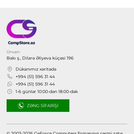
Ünvan:
Bakı ş., Dilarə Əliyeva küçəsi 196
Dükanımız xəritədə
+994 (51) 596 31 44
+994 (51) 596 31 44
1-6 günlər 10:00-dən 18:00-dək
ZƏNG SIFARIŞI
© 2003-2026 GeForce Computers firmasının rəsmi satış