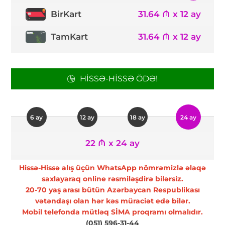
31.64 ₼ x 12 ay
BirKart
TamKart
31.64 ₼ x 12 ay
HISSƏ-HISSƏ ÖDƏ!
6 ay
12 ay
18 ay
24 ay
22 ₼ x 24 ay
Hissə-Hissə alış üçün WhatsApp nömrəmizlə əlaqə
saxlayaraq online rəsmiləşdirə bilərsiz.
20-70 yaş arası bütün Azərbaycan Respublikası
vətəndaşı olan hər kəs müraciət edə bilər.
Mobil telefonda mütləq SİMA proqramı olmalıdır.
(051) 596-31-44