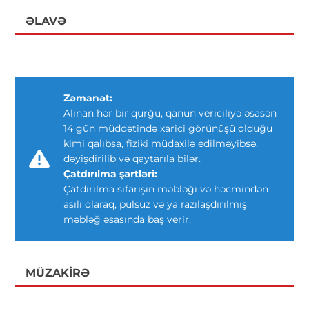
ƏLAVƏ
Zəmanət:
Alınan hər bir qurğu, qanun vericiliyə əsasən
14 gün müddətində xarici görünüşü olduğu
kimi qalıbsa, fiziki müdaxilə edilməyibsə,
dəyişdirilib və qaytarıla bilər.
Çatdırılma şərtləri:
Çatdırılma sifarişin məbləği və həcmindən
asılı olaraq, pulsuz və ya razılaşdırılmış
məbləğ əsasında baş verir.
MÜZAKIRƏ