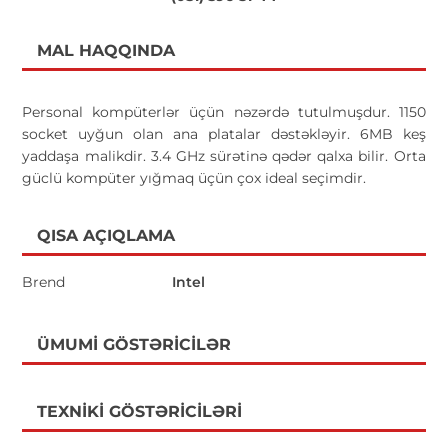
MAL HAQQINDA
Personal kompüterlər üçün nəzərdə tutulmuşdur. 1150
socket uyğun olan ana platalar dəstəkləyir. 6MB keş
yaddaşa malikdir. 3.4 GHz sürətinə qədər qalxa bilir. Orta
güclü kompüter yığmaq üçün çox ideal seçimdir.
QISA AÇIQLAMA
Brend
Intel
ÜMUMI GÖSTƏRICILƏR
TEXNIKI GÖSTƏRICILƏRI