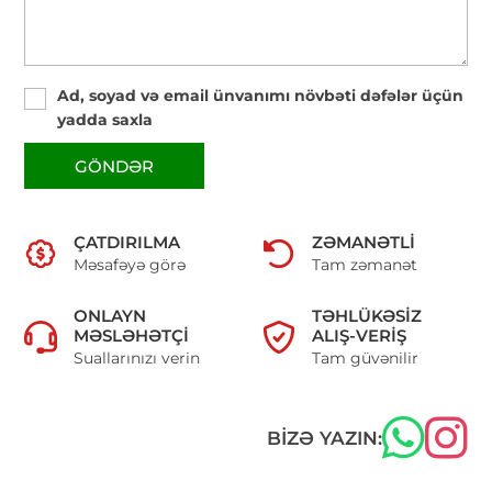
Ad, soyad və email ünvanımı növbəti dəfələr üçün
yadda saxla
GÖNDƏR
ÇATDIRILMA
ZƏMANƏTLI
Məsafəyə görə
Tam zəmanət
ONLAYN
TƏHLÜKƏSIZ
MƏSLƏHƏTÇI
ALIŞ-VERIŞ
Suallarınızı verin
Tam güvənilir
BIZƏ YAZIN: