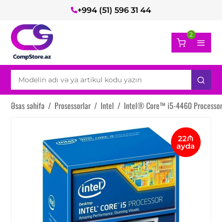
+994 (51) 596 31 44
2
Əsas səhifə
/
Prosessorlar
/
Intel
/
Intel® Core™ i5-4460 Processor
22₼
ayda