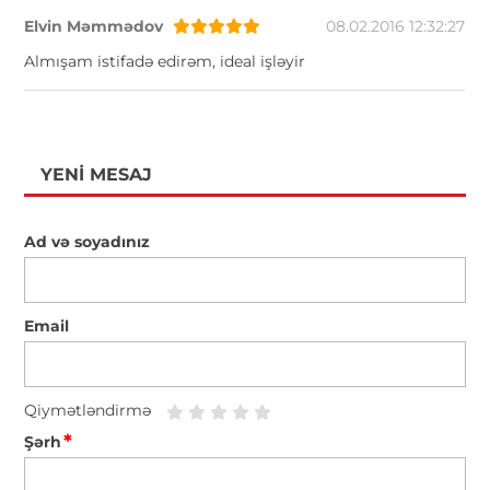
Elvin Məmmədov
08.02.2016 12:32:27
Almışam istifadə edirəm, ideal işləyir
YENI MESAJ
Ad və soyadınız
Email
Qiymətləndirmə
*
Şərh