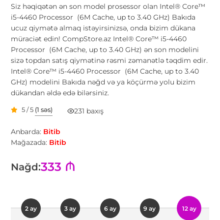
Siz həqiqətən ən son model prosessor olan Intel® Core™
i5-4460 Processor (6M Cache, up to 3.40 GHz) Bakıda
ucuz qiymətə almaq istəyirsinizsə, onda bizim dükana
müraciət edin! CompStore.az Intel® Core™ i5-4460
Processor (6M Cache, up to 3.40 GHz) ən son modelini
sizə topdan satış qiymətinə rəsmi zəmanətlə təqdim edir.
Intel® Core™ i5-4460 Processor (6M Cache, up to 3.40
GHz) modelini Bakıda nəğd və ya köçürmə yolu bizim
dükandan əldə edə bilərsiniz.
5 / 5
(1 səs)
231 baxış
Anbarda:
Bitib
Mağazada:
Bitib
333 ₼
Nağd:
2 ay
3 ay
6 ay
9 ay
12 ay