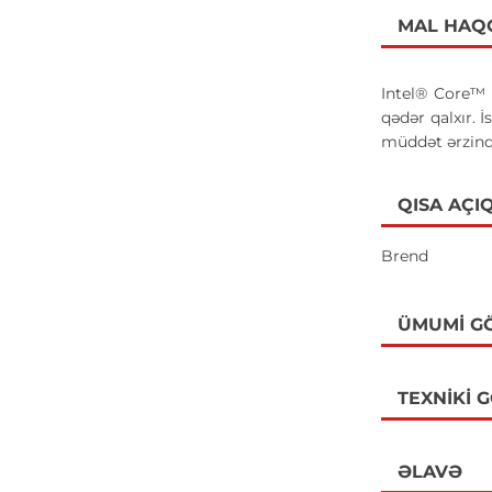
MAL HAQ
Intel® Core™ 
qədər qalxır. 
müddət ərzində
QISA AÇI
Brend
ÜMUMI G
TEXNIKI 
ƏLAVƏ