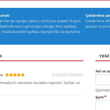
anət:
Çatdırılma şər
an hər bir qurğu, qanun vericiliyə əsasən 14 gün
Çatdırılma sif
ətində xarici görünüşü olduğu kimi qalıbsa,
pulsuz və ya r
ki müdaxilə edilməyibsə, dəyişdirilib və qaytarıla
.
Ə
YENI
Ad və s
va
16.02.2017 03:05:53
lmədiyim texnikanı buradan tapıram. Sərfəli və
Qiymətl
*
Şərh