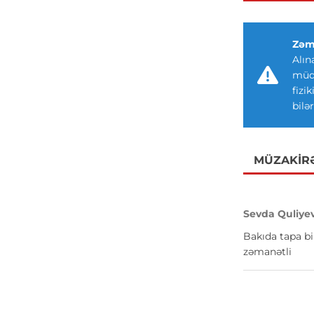
Zəm
Alın
müdd
fizi
bilər
MÜZAKIR
Sevda Quliye
Bakıda tapa bi
zəmanətli