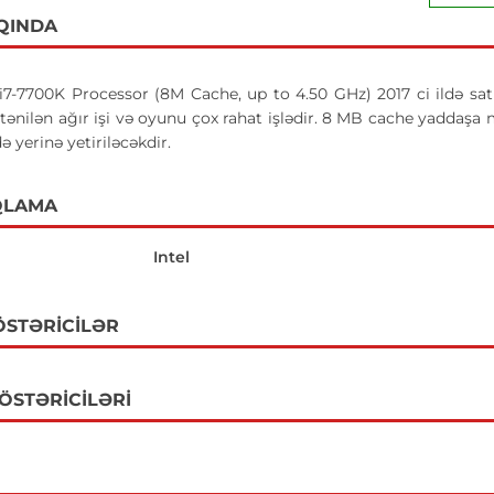
QINDA
i7-7700K Processor (8M Cache, up to 4.50 GHz) 2017 ci ildə satı
İstənilən ağır işi və oyunu çox rahat işlədir. 8 MB cache yaddaşa
 yerinə yetiriləcəkdir.
QLAMA
Intel
ÖSTƏRICILƏR
GÖSTƏRICILƏRI