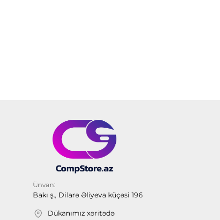
Ünvan:
Bakı ş., Dilarə Əliyeva küçəsi 196
Dükanımız xəritədə