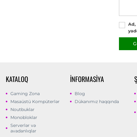
Ad,
yad
G
KATALOQ
İNFORMASIYA
Gaming Zona
Blog
Masaüstü Kompüterlər
Dükanımız haqqında
Noutbuklar
Monobloklar
Serverlər və
avadanlıqlar