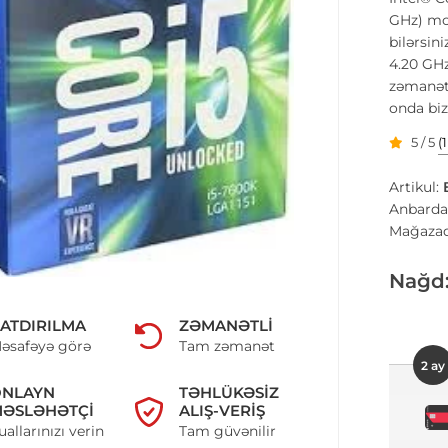
GHz) mod
bilərsin
4.20 GHz
zəmanətl
onda bi
5 / 5
(
Artikul:
Anbarda
Mağazad
Nağd
ATDIRILMA
ZƏMANƏTLI
əsafəyə görə
Tam zəmanət
2 ay
ONLAYN
TƏHLÜKƏSIZ
ƏSLƏHƏTÇI
ALIŞ-VERIŞ
uallarınızı verin
Tam güvənilir