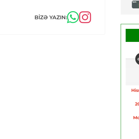
BIZƏ YAZIN:
His
2
Mo