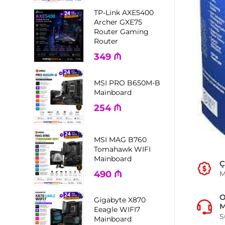
TP-Link AXE5400
Archer GXE75
Router Gaming
Router
349
₼
MSI PRO B650M-B
Mainboard
254
₼
MSI MAG B760
Tomahawk WIFI
Mainboard
Ç
490
₼
M
Gigabyte X870
M
Eeagle WIFI7
S
Mainboard