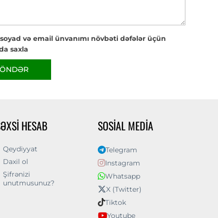
 soyad və email ünvanımı növbəti dəfələr üçün
da saxla
ÖNDƏR
ŞƏXSI HESAB
SOSIAL MEDIA
Qeydiyyat
Telegram
Daxil ol
Instagram
Şifrənizi
Whatsapp
unutmusunuz?
X (Twitter)
Tiktok
Youtube