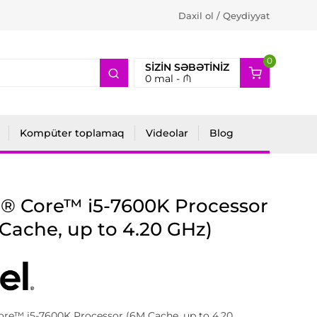
Daxil ol / Qeydiyyat
0
2
SIZIN SƏBƏTINIZ
0
mal -
₼
Kompüter toplamaq
Videolar
Blog
l® Core™ i5-7600K Processor
Cache, up to 4.20 GHz)
ore™ i5-7600K Processor (6M Cache, up to 4.20