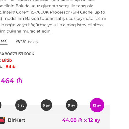
elinin Bakıda ucuz qiymətə satışı ilə tanış ola
iz. Intel® Core™ i5-7600K Processor (6M Cache, up to
) modelinin Bakıda topdan satış ucuz qiymətə rəsmi
ə nəğd və ya köçürmə yolu ilə almaq istəyirsinizsə,
zim dükana müraciət edin!
1 səs)
281 baxış
BX80677I57600K
:
Bitib
a:
Bitib
464 ₼
:
3 ay
6 ay
9 ay
12 ay
44.08 ₼ x 12 ay
BirKart