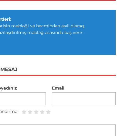
tləri:
arişin məbləği və həcmindən asılı olaraq,
azılaşdırılmış məbləğ əsasında baş verir.
 MESAJ
oyadınız
Email
əndirmə