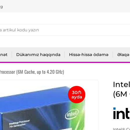
ng
anət
Dükanımız haqqında
Hissə-hissə ödəmə
Əlaqə
rocessor (6M Cache, up to 4.20 GHz)
Inte
(6M 
30₼
ayda
Intel® C