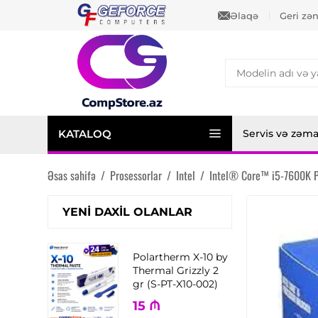
Əlaqə
Geri zə
KATALOQ
Servis və zəm
Əsas səhifə
/
Prosessorlar
/
Intel
/
Intel® Core™ i5-7600K P
YENI DAXIL OLANLAR
Polartherm X-10 by
Thermal Grizzly 2
gr (S-PT-X10-002)
15
₼