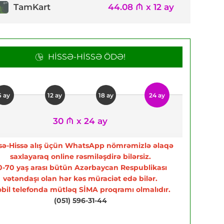
TamKart
44.08 ₼ x 12 ay
HISSƏ-HISSƏ ÖDƏ!
6 ay
12 ay
18 ay
24 ay
30 ₼ x 24 ay
sə-Hissə alış üçün WhatsApp nömrəmizlə əlaqə
saxlayaraq online rəsmiləşdirə bilərsiz.
0-70 yaş arası bütün Azərbaycan Respublikası
vətəndaşı olan hər kəs müraciət edə bilər.
bil telefonda mütləq SİMA proqramı olmalıdır.
(051) 596-31-44