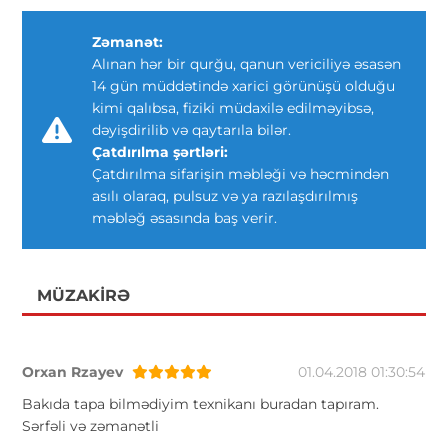
Zəmanət:
Alınan hər bir qurğu, qanun vericiliyə əsasən
14 gün müddətində xarici görünüşü olduğu
kimi qalıbsa, fiziki müdaxilə edilməyibsə,
dəyişdirilib və qaytarıla bilər.
Çatdırılma şərtləri:
Çatdırılma sifarişin məbləği və həcmindən
asılı olaraq, pulsuz və ya razılaşdırılmış
məbləğ əsasında baş verir.
MÜZAKIRƏ
Orxan Rzayev
01.04.2018 01:30:54
Bakıda tapa bilmədiyim texnikanı buradan tapıram.
Sərfəli və zəmanətli