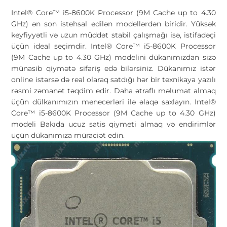
Intel® Core™ i5-8600K Processor (9M Cache up to 4.30
GHz) ən son istehsal edilən modellərdən biridir. Yüksək
keyfiyyətli və uzun müddət stabil çalışmağı isə, istifadəçi
üçün ideal seçimdir. Intel® Core™ i5-8600K Processor
(9M Cache up to 4.30 GHz) modelini dükanımızdan sizə
münasib qiymətə sifariş edə bilərsiniz. Dükanımız istər
online istərsə də real olaraq satdığı hər bir texnikaya yazılı
rəsmi zəmanət təqdim edir. Daha ətraflı məlumat almaq
üçün dülkanımızın menecerləri ilə əlaqə saxlayın. Intel®
Core™ i5-8600K Processor (9M Cache up to 4.30 GHz)
modeli Bakıda ucuz satis qiymeti almaq və endirimlər
üçün dükanımıza müraciət edin.