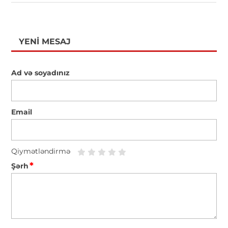
YENI MESAJ
Ad və soyadınız
Email
Qiymətləndirmə
*
Şərh