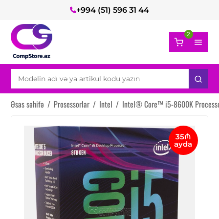
+994 (51) 596 31 44
2
Əsas səhifə
/
Prosessorlar
/
Intel
/
Intel® Core™ i5-8600K Processo
35₼
ayda