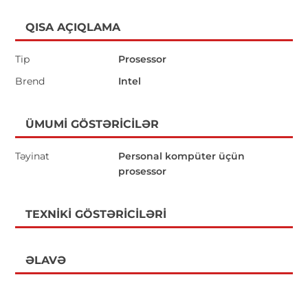
QISA AÇIQLAMA
Tip
Prosessor
Brend
Intel
ÜMUMI GÖSTƏRICILƏR
Təyinat
Personal kompüter üçün
prosessor
TEXNIKI GÖSTƏRICILƏRI
ƏLAVƏ