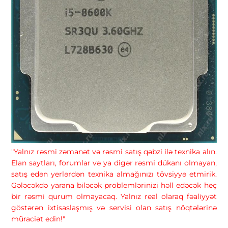
"Yalnız rəsmi zəmanət və rəsmi satış qəbzi ilə texnika alın.
Elan saytları, forumlar və ya digər rəsmi dükanı olmayan,
satış edən yerlərdən texnika almağınızı tövsiyyə etmirik.
Gələcəkdə yarana biləcək problemlərinizi həll edəcək heç
bir rəsmi qurum olmayacaq. Yalnız real olaraq fəaliyyət
göstərən ixtisaslaşmış və servisi olan satış nöqtələrinə
müraciət edin!"