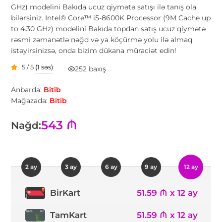
GHz) modelini Bakıda ucuz qiymətə satışı ilə tanış ola
bilərsiniz. Intel® Core™ i5-8600K Processor (9M Cache up
to 4.30 GHz) modelini Bakıda topdan satış ucuz qiymətə
rəsmi zəmanətlə nəğd və ya köçürmə yolu ilə almaq
istəyirsinizsə, onda bizim dükana müraciət edin!
5 / 5
(1 səs)
252 baxış
Anbarda:
Bitib
Mağazada:
Bitib
543 ₼
Nağd:
2 ay
3 ay
6 ay
9 ay
12 ay
51.59 ₼ x 12 ay
BirKart
TamKart
51.59 ₼ x 12 ay