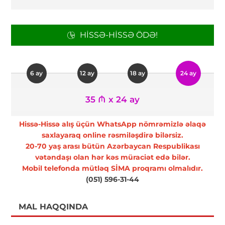
HISSƏ-HISSƏ ÖDƏ!
6 ay
12 ay
18 ay
24 ay
35 ₼ x 24 ay
Hissə-Hissə alış üçün WhatsApp nömrəmizlə əlaqə
saxlayaraq online rəsmiləşdirə bilərsiz.
20-70 yaş arası bütün Azərbaycan Respublikası
vətəndaşı olan hər kəs müraciət edə bilər.
Mobil telefonda mütləq SİMA proqramı olmalıdır.
(051) 596-31-44
MAL HAQQINDA