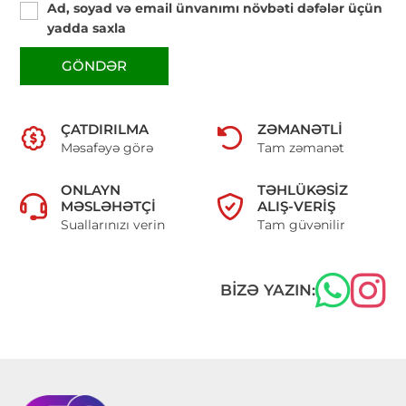
Ad, soyad və email ünvanımı növbəti dəfələr üçün
yadda saxla
GÖNDƏR
ÇATDIRILMA
ZƏMANƏTLI
Məsafəyə görə
Tam zəmanət
ONLAYN
TƏHLÜKƏSIZ
MƏSLƏHƏTÇI
ALIŞ-VERIŞ
Suallarınızı verin
Tam güvənilir
BIZƏ YAZIN: