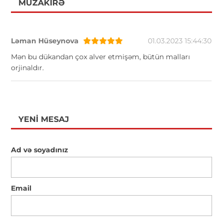
MÜZAKIRƏ
Ləman Hüseynova
01.03.2023 15:44:30
Mən bu dükandan çox alver etmişəm, bütün malları
orjinaldır.
YENI MESAJ
Ad və soyadınız
Email