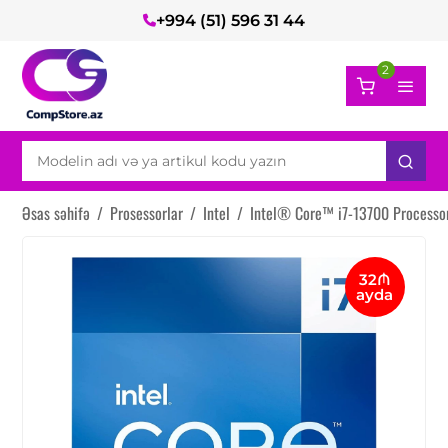
+994 (51) 596 31 44
2
Əsas səhifə
/
Prosessorlar
/
Intel
/
Intel® Core™ i7-13700 Processo
32₼
ayda