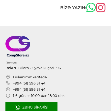
BIZƏ YAZIN:
Ünvan:
Bakı ş., Dilarə Əliyeva küçəsi 196
Dükanımız xəritədə
+994 (51) 596 31 44
+994 (51) 596 31 44
1-6 günlər 10:00-dən 18:00-dək
ZƏNG SIFARIŞI