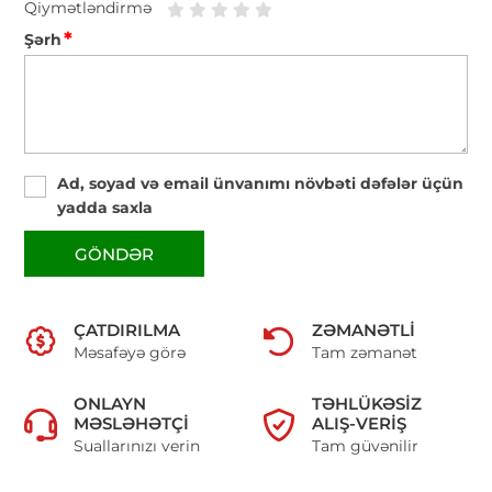
Qiymətləndirmə
*
Şərh
Ad, soyad və email ünvanımı növbəti dəfələr üçün
yadda saxla
GÖNDƏR
ÇATDIRILMA
ZƏMANƏTLI
Məsafəyə görə
Tam zəmanət
ONLAYN
TƏHLÜKƏSIZ
MƏSLƏHƏTÇI
ALIŞ-VERIŞ
Suallarınızı verin
Tam güvənilir