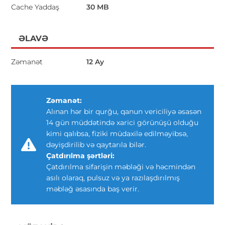
Cache Yaddaş
30 MB
ƏLAVƏ
Zəmanət
12 Ay
Zəmanət:
Alınan hər bir qurğu, qanun vericiliyə əsasən
14 gün müddətində xarici görünüşü olduğu
kimi qalıbsa, fiziki müdaxilə edilməyibsə,
dəyişdirilib və qaytarıla bilər.
Çatdırılma şərtləri:
Çatdırılma sifarişin məbləği və həcmindən
asılı olaraq, pulsuz və ya razılaşdırılmış
məbləğ əsasında baş verir.