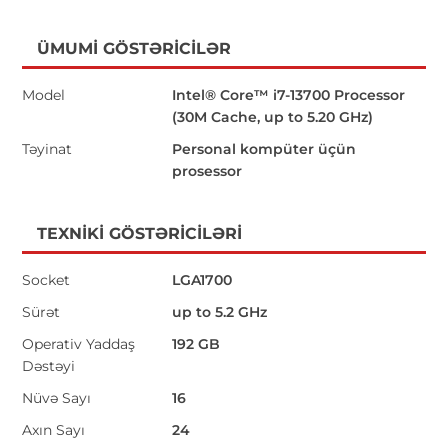
ÜMUMI GÖSTƏRICILƏR
Model
Intel® Core™ i7-13700 Processor
(30M Cache, up to 5.20 GHz)
Təyinat
Personal kompüter üçün
prosessor
TEXNIKI GÖSTƏRICILƏRI
Socket
LGA1700
Sürət
up to 5.2 GHz
Operativ Yaddaş
192 GB
Dəstəyi
Nüvə Sayı
16
Axın Sayı
24