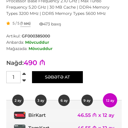
Processor Base Frequency 2.10 GHz | Max Turbo
Frequency 5.20 GHz | 30 MB Cache | DDR4 Memory
Types 3200 MHz | DDR5 Memory Types 5600 MHz
5 / 5
(1 səs)
473 baxış
Artikul:
GF000385000
Anbarda:
Mövcuddur
Mağazada:
Mövcuddur
490 ₼
Nağd:
SƏBƏTƏ AT
2 ay
3 ay
6 ay
9 ay
12 ay
46.55 ₼ x 12 ay
BirKart