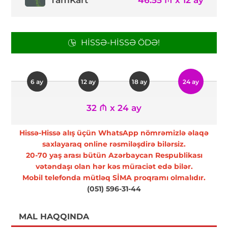
TamKart
46.55 ₼ x 12 ay
HISSƏ-HISSƏ ÖDƏ!
6 ay
12 ay
18 ay
24 ay
32 ₼ x 24 ay
Hissə-Hissə alış üçün WhatsApp nömrəmizlə əlaqə
saxlayaraq online rəsmiləşdirə bilərsiz.
20-70 yaş arası bütün Azərbaycan Respublikası
vətəndaşı olan hər kəs müraciət edə bilər.
Mobil telefonda mütləq SİMA proqramı olmalıdır.
(051) 596-31-44
MAL HAQQINDA