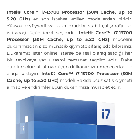
Intel® Core™ i7-13700 Processor (30M Cache, up to
5.20 GHz)
ən son istehsal edilən modellərdən biridir.
Yüksək keyfiyyətli və uzun müddət stabil çalışmağı isə,
istifadəçi üçün ideal seçimdir.
Intel® Core™ i7-13700
Processor (30M Cache, up to 5.20 GHz)
modelini
dükanımızdan sizə münasib qiymətə sifariş edə bilərsiniz.
Dükanımız istər online istərsə də real olaraq satdığı hər
bir texnikaya yazılı rəsmi zəmanət təqdim edir. Daha
ətraflı məlumat almaq üçün dülkanımızın menecerləri ilə
əlaqə saxlayın.
Intel® Core™ i7-13700 Processor (30M
Cache, up to 5.20 GHz)
modeli Bakıda ucuz satis qiymeti
almaq və endirimlər üçün dükanımıza müraciət edin.