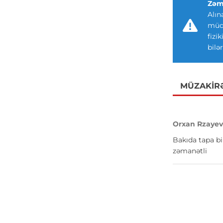
Zəm
Alın
müdd
fizi
bilər
MÜZAKIR
Orxan Rzaye
Bakıda tapa bi
zəmanətli