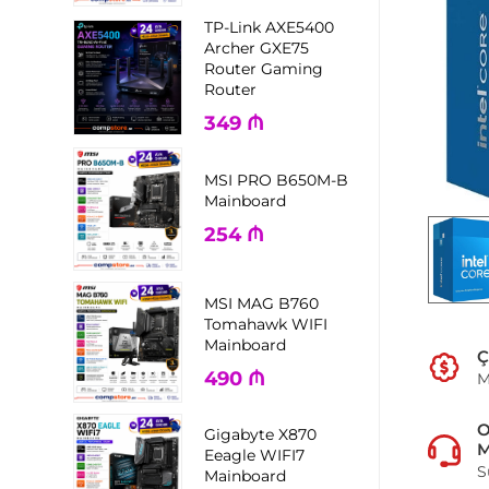
TP-Link AXE5400
Archer GXE75
Router Gaming
Router
349
₼
MSI PRO B650M-B
Mainboard
254
₼
MSI MAG B760
Tomahawk WIFI
Mainboard
Ç
490
₼
M
Gigabyte X870
M
Eeagle WIFI7
S
Mainboard