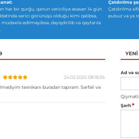
anət:
Çatdırılma şər
an hər bir qurğu, qanun vericiliyə əsasən 14 gün
Çatdırılma sif
ətində xarici görünüşü olduğu kimi qalıbsa,
pulsuz və ya r
ki müdaxilə edilməyibsə, dəyişdirilib və qaytarıla
.
Ə
YENI
Ad və s
v
24.02.2025 08:18:26
lmədiyim texnikanı buradan tapıram. Sərfəli və
Qiymətl
*
Şərh