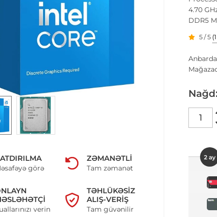
4.70 GH
DDR5 M
5 / 5
(
Anbarda
Mağazad
Nağd
2 ay
ATDIRILMA
ZƏMANƏTLI
əsafəyə görə
Tam zəmanət
ONLAYN
TƏHLÜKƏSIZ
ƏSLƏHƏTÇI
ALIŞ-VERIŞ
uallarınızı verin
Tam güvənilir