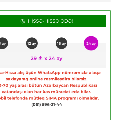
HISSƏ-HISSƏ ÖDƏ!
6 ay
12 ay
18 ay
24 ay
29 ₼ x 24 ay
sə-Hissə alış üçün WhatsApp nömrəmizlə əlaqə
saxlayaraq online rəsmiləşdirə bilərsiz.
0-70 yaş arası bütün Azərbaycan Respublikası
vətəndaşı olan hər kəs müraciət edə bilər.
bil telefonda mütləq SİMA proqramı olmalıdır.
(051) 596-31-44