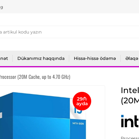
ng
anət
Dükanımız haqqında
Hissə-hissə ödəmə
Əlaqə
rocessor (20M Cache, up to 4.70 GHz)
Inte
(20M
29₼
ayda
Process