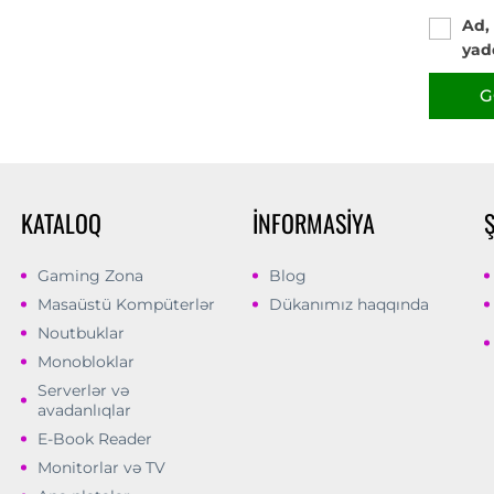
Ad,
yad
G
KATALOQ
İNFORMASIYA
Gaming Zona
Blog
Masaüstü Kompüterlər
Dükanımız haqqında
Noutbuklar
Monobloklar
Serverlər və
avadanlıqlar
E-Book Reader
Monitorlar və TV