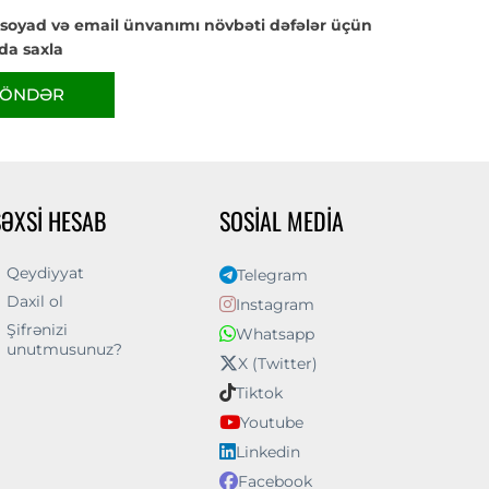
 soyad və email ünvanımı növbəti dəfələr üçün
da saxla
ÖNDƏR
ŞƏXSI HESAB
SOSIAL MEDIA
Qeydiyyat
Telegram
Daxil ol
Instagram
Şifrənizi
Whatsapp
unutmusunuz?
X (Twitter)
Tiktok
Youtube
Linkedin
Facebook