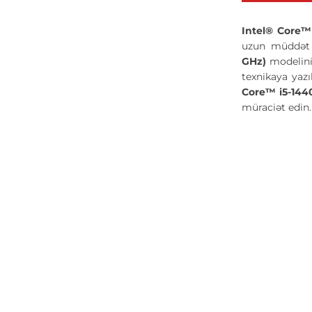
Intel® Core™
uzun müddət s
GHz)
modelini
texnikaya yaz
Core™ i5-144
müraciət edin.