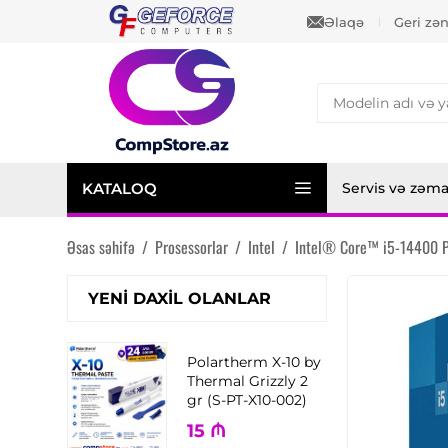
Əlaqə
Geri zə
KATALOQ
Servis və zəm
Əsas səhifə
/
Prosessorlar
/
Intel
/
Intel® Core™ i5-14400 P
YENI DAXIL OLANLAR
Polartherm X-10 by
Thermal Grizzly 2
gr (S-PT-X10-002)
15
₼