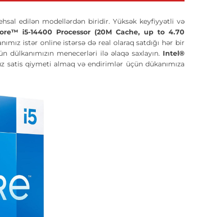
ehsal edilən modellərdən biridir. Yüksək keyfiyyətli və
Core™ i5-14400 Processor (20M Cache, up to 4.70
mız istər online istərsə də real olaraq satdığı hər bir
n dülkanımızın menecerləri ilə əlaqə saxlayın.
Intel®
z satis qiymeti almaq və endirimlər üçün dükanımıza