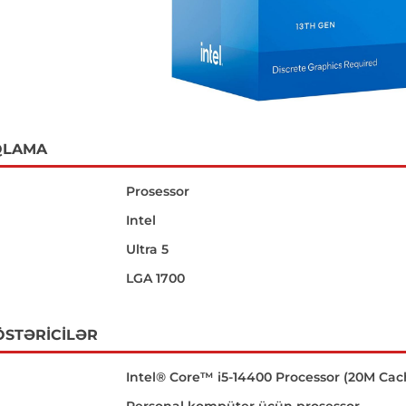
QLAMA
Prosessor
Intel
Ultra 5
LGA 1700
ÖSTƏRICILƏR
Intel® Core™ i5-14400 Processor (20M Cach