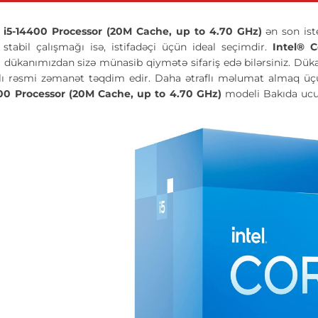
 i5-14400 Processor (20M Cache, up to 4.70 GHz)
ən son ist
tabil çalışmağı isə, istifadəçi üçün ideal seçimdir.
Intel® 
 dükanımızdan sizə münasib qiymətə sifariş edə bilərsiniz. Dükanı
ılı rəsmi zəmanət təqdim edir. Daha ətraflı məlumat almaq üçü
00 Processor (20M Cache, up to 4.70 GHz)
modeli Bakıda ucu