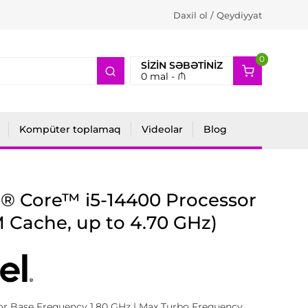
Daxil ol / Qeydiyyat
0
2
SIZIN SƏBƏTINIZ
0
mal -
₼
Kompüter toplamaq
Videolar
Blog
l® Core™ i5-14400 Processor
 Cache, up to 4.70 GHz)
or Base Frequency 1.80 GHz | Max Turbo Frequency