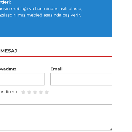
tləri:
arişin məbləği və həcmindən asılı olaraq,
azılaşdırılmış məbləğ əsasında baş verir.
 MESAJ
oyadınız
Email
əndirmə