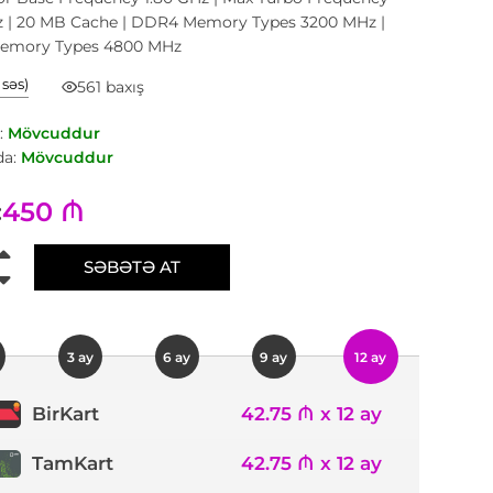
z | 20 MB Cache | DDR4 Memory Types 3200 MHz |
emory Types 4800 MHz
1 səs)
561 baxış
:
Mövcuddur
a:
Mövcuddur
450 ₼
:
SƏBƏTƏ AT
3 ay
6 ay
9 ay
12 ay
42.75 ₼ x 12 ay
BirKart
TamKart
42.75 ₼ x 12 ay