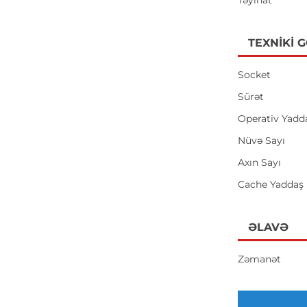
Təyinat
TEXNIKI 
Socket
Sürət
Operativ Yadd
Nüvə Sayı
Axın Sayı
Cache Yaddaş
ƏLAVƏ
Zəmanət