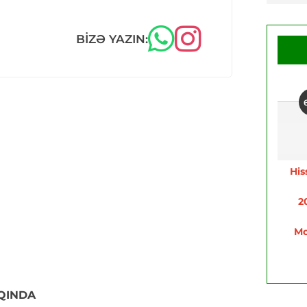
BIZƏ YAZIN:
His
2
Mo
QINDA