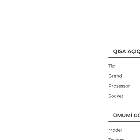
QISA AÇI
Tip
Brend
Prosessor
Socket
ÜMUMI G
Model