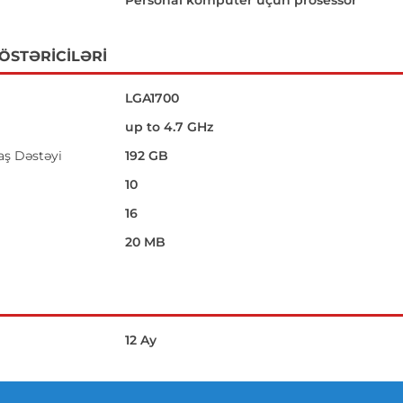
Personal kompüter üçün prosessor
GÖSTƏRICILƏRI
LGA1700
up to 4.7 GHz
aş Dəstəyi
192 GB
10
16
20 MB
12 Ay