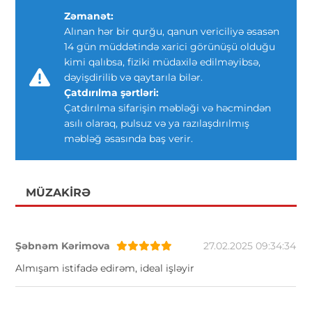
Zəmanət:
Alınan hər bir qurğu, qanun vericiliyə əsasən
14 gün müddətində xarici görünüşü olduğu
kimi qalıbsa, fiziki müdaxilə edilməyibsə,
dəyişdirilib və qaytarıla bilər.
Çatdırılma şərtləri:
Çatdırılma sifarişin məbləği və həcmindən
asılı olaraq, pulsuz və ya razılaşdırılmış
məbləğ əsasında baş verir.
MÜZAKIRƏ
Şəbnəm Kərimova
27.02.2025 09:34:34
Almışam istifadə edirəm, ideal işləyir