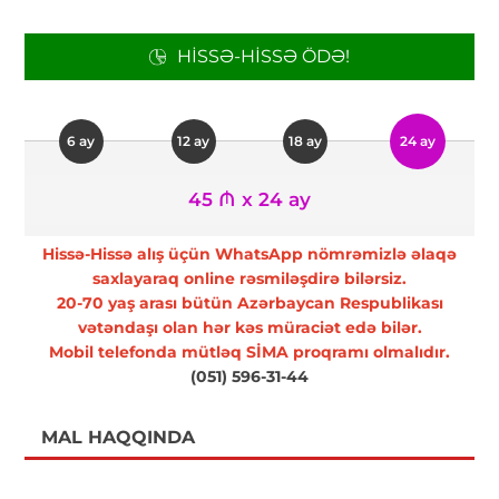
HISSƏ-HISSƏ ÖDƏ!
6 ay
12 ay
18 ay
24 ay
45 ₼ x 24 ay
Hissə-Hissə alış üçün WhatsApp nömrəmizlə əlaqə
saxlayaraq online rəsmiləşdirə bilərsiz.
20-70 yaş arası bütün Azərbaycan Respublikası
vətəndaşı olan hər kəs müraciət edə bilər.
Mobil telefonda mütləq SİMA proqramı olmalıdır.
(051) 596-31-44
MAL HAQQINDA