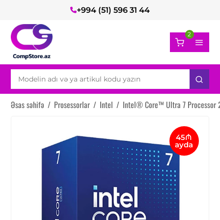
+994 (51) 596 31 44
2
Əsas səhifə
/
Prosessorlar
/
Intel
/
Intel® Core™ Ultra 7 Processor
45₼
ayda