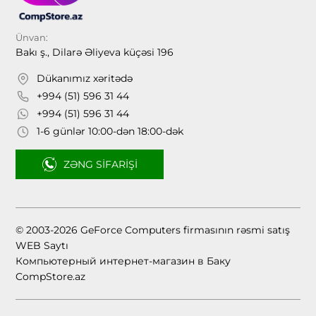
Ünvan:
Bakı ş., Dilarə Əliyeva küçəsi 196
Dükanımız xəritədə
+994 (51) 596 31 44
+994 (51) 596 31 44
1-6 günlər 10:00-dən 18:00-dək
ZƏNG SIFARIŞI
© 2003-2026 GeForce Computers firmasının rəsmi satış
WEB Saytı
Компьютерный интернет-магазин в Баку
CompStore.az