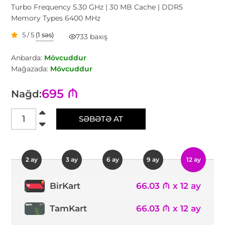
Turbo Frequency 5.30 GHz | 30 MB Cache | DDR5
Memory Types 6400 MHz
5 / 5
(1 səs)
733 baxış
Anbarda:
Mövcuddur
Mağazada:
Mövcuddur
695 ₼
Nağd:
SƏBƏTƏ AT
2 ay
3 ay
6 ay
9 ay
12 ay
66.03 ₼ x 12 ay
BirKart
TamKart
66.03 ₼ x 12 ay