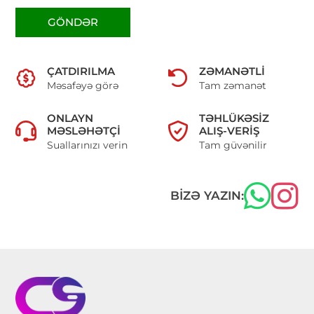
GÖNDƏR
ÇATDIRILMA
ZƏMANƏTLI
Məsafəyə görə
Tam zəmanət
ONLAYN
TƏHLÜKƏSIZ
MƏSLƏHƏTÇI
ALIŞ-VERIŞ
Suallarınızı verin
Tam güvənilir
BIZƏ YAZIN: