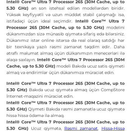
Intel® Core™ Ultra 7 Processor 265 (30M Cache, up to
5.30 GHz)
ən son istehsal edilən modellərdən biridir.
Yüksək keyfiyyətli və uzun müddət stabil çalışmağı isə,
istifadəçi üçün ideal seçimdir.
Intel® Core™ Ultra 7
Processor 265 (30M Cache, up to 5.30 GHz)
modelini
dükanımızdan sizə münasib qiymətə sifariş edə bilərsiniz.
Dükanımız istər online istərsə də real olaraq satdığı hər
bir texnikaya yazılı rəsmi zəmanət təqdim edir. Daha
ətraflı məlumat almaq üçün dülkanımızın menecerləri ilə
əlaqə saxlayın.
Intel® Core™ Ultra 7 Processor 265 (30M
Cache, up to 5.30 GHz)
modeli Bakıda ucuz satis qiymeti
almaq və endirimlər üçün dükanımıza müraciət edin.
Intel® Core™ Ultra 7 Processor 265 (30M Cache, up to
5.30 GHz)
Bakıda ucuz qiymətə almaq üçün CompStore
İnternet-maqazini müraciət edin.
Intel® Core™ Ultra 7 Processor 265 (30M Cache, up to
5.30 GHz)
Qiymeti Bakıda rəsmi zəmanətlə ucuz qiymətə
hissə hissə ödəmə ilə almaq.
Intel® Core™ Ultra 7 Processor 265 (30M Cache, up to
5.30 GHz)
Ucuz qiymətə,
Rəsmi zəmanət
,
Hissə-Hissə