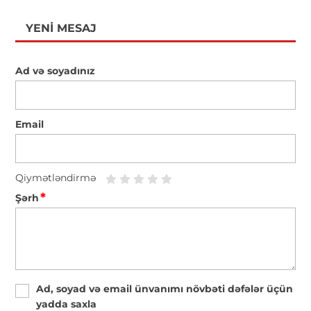
YENI MESAJ
Ad və soyadınız
Email
Qiymətləndirmə
*
Şərh
Ad, soyad və email ünvanımı növbəti dəfələr üçün
yadda saxla