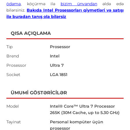
ödəmə
, köçürmə ilə
bizim ünvandan
əldə edə
bilərsiniz.
Bakıda Intel Prosessorları qiymetləri və satışı
ilə buradan tanış ola bilərsiz
QISA AÇIQLAMA
Tip
Prosessor
Brend
Intel
Prosessor
Ultra 7
Socket
LGA 1851
ÜMUMI GÖSTƏRICILƏR
Model
Intel® Core™ Ultra 7 Processor
265K (30M Cache, up to 5.30 GHz)
Təyinat
Personal kompüter üçün
prosessor