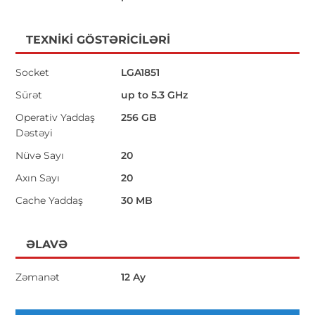
TEXNIKI GÖSTƏRICILƏRI
Socket
LGA1851
Sürət
up to 5.3 GHz
Operativ Yaddaş
256 GB
Dəstəyi
Nüvə Sayı
20
Axın Sayı
20
Cache Yaddaş
30 MB
ƏLAVƏ
Zəmanət
12 Ay