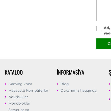
Ad,
yad
G
KATALOQ
İNFORMASIYA
Gaming Zona
Blog
Masaüstü Kompüterlər
Dükanımız haqqında
Noutbuklar
Monobloklar
Serverlər və