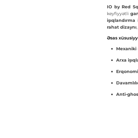
IO by Red S
keyfiyyətli
gam
işıqlandırma
i
rahat dizaynı
Əsas xüsusiyy
Mexaniki
Arxa işıq
Erqonomi
Davamlıl
Anti-ghos