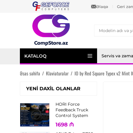
Əlaqə
Geri zə
KATALOQ
Servis və zəm
Əsas səhifə
/
Klaviaturalar
/
IO by Red Square Typex v2 Mint
YENI DAXIL OLANLAR
HORI Force
Feedback Truck
Control System
1698
₼