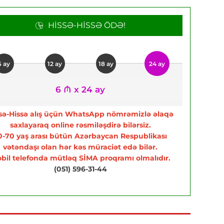
HISSƏ-HISSƏ ÖDƏ!
6 ay
12 ay
18 ay
24 ay
6 ₼ x 24 ay
sə-Hissə alış üçün WhatsApp nömrəmizlə əlaqə
saxlayaraq online rəsmiləşdirə bilərsiz.
0-70 yaş arası bütün Azərbaycan Respublikası
vətəndaşı olan hər kəs müraciət edə bilər.
bil telefonda mütləq SİMA proqramı olmalıdır.
(051) 596-31-44