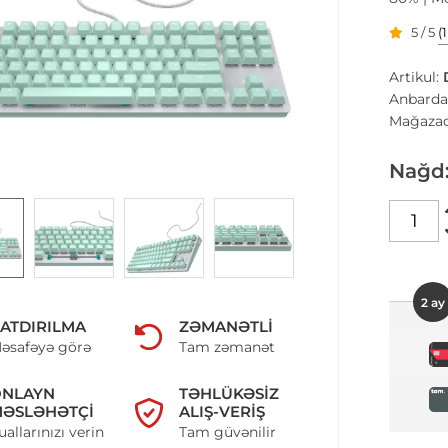
5 / 5
(
Artikul:
Anbarda
Mağazad
Nağd
2 ay
ATDIRILMA
ZƏMANƏTLI
əsafəyə görə
Tam zəmanət
ONLAYN
TƏHLÜKƏSIZ
ƏSLƏHƏTÇI
ALIŞ-VERIŞ
uallarınızı verin
Tam güvənilir