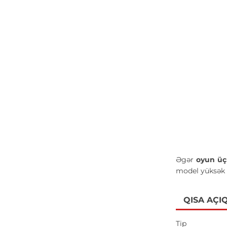
Əgər
oyun üç
model yüksək s
QISA AÇI
Tip