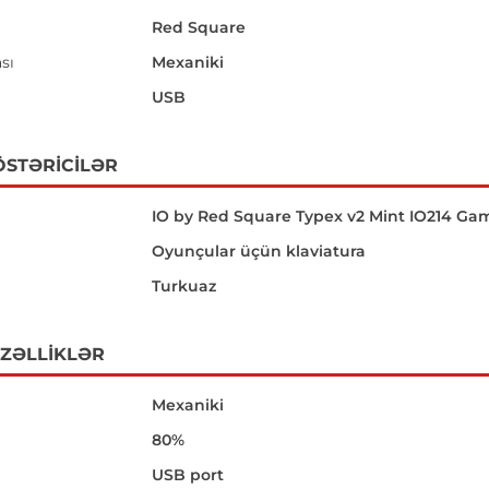
Red Square
sı
Mexaniki
USB
ÖSTƏRICILƏR
IO by Red Square Typex v2 Mint IO214 G
Oyunçular üçün klaviatura
Turkuaz
ÖZƏLLIKLƏR
Mexaniki
80%
USB port