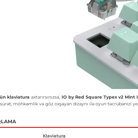
ün klaviatura
axtarırsınızsa,
IO by Red Square Typex v2 Mint
ürət, möhkəmlik və göz oxşayan dizaynı ilə oyun təcrübənizi yen
QLAMA
Klaviatura