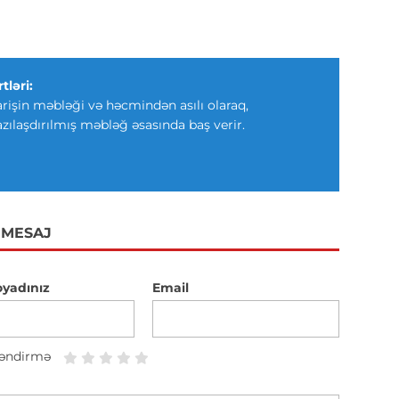
tləri:
arişin məbləği və həcmindən asılı olaraq,
azılaşdırılmış məbləğ əsasında baş verir.
 MESAJ
oyadınız
Email
əndirmə