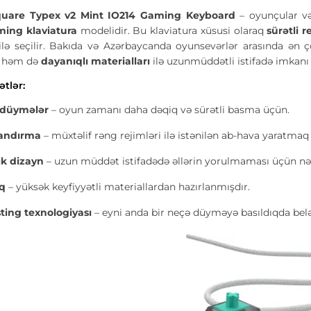
quare Typex v2 Mint IO214 Gaming Keyboard
– oyunçular və
ing klaviatura
modelidir. Bu klaviatura xüsusi olaraq
sürətli r
lə seçilir. Bakıda və Azərbaycanda oyunsevərlər arasında ən ç
, həm də
dayanıqlı materialları
ilə uzunmüddətli istifadə imkanı 
ətlər:
 düymələr
– oyun zamanı daha dəqiq və sürətli basma üçün.
landırma
– müxtəlif rəng rejimləri ilə istənilən ab-hava yaratmaq
k dizayn
– uzun müddət istifadədə əllərin yorulmaması üçün nə
ıq
– yüksək keyfiyyətli materiallardan hazırlanmışdır.
ting texnologiyası
– eyni anda bir neçə düyməyə basıldıqda belə,