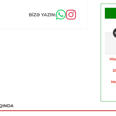
BIZƏ YAZIN:
His
2
Mo
QINDA