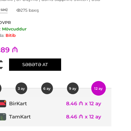
1 səs)
275 baxış
DVPR
:
Mövcuddur
a:
Bitib
89 ₼
:
SƏBƏTƏ AT
3 ay
6 ay
9 ay
12 ay
8.46 ₼ x 12 ay
BirKart
TamKart
8.46 ₼ x 12 ay