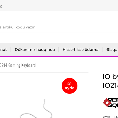
ng
anət
Dükanımız haqqında
Hissə-hissə ödəmə
Əlaqə
 IO214 Gaming Keyboard
IO b
IO2
6₼
ayda
80% | M