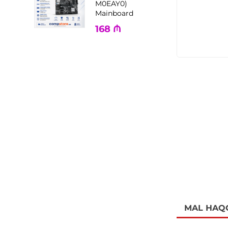
M0EAY0)
Mainboard
168
₼
MAL HAQ