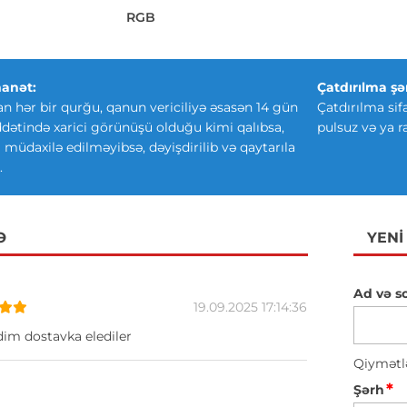
RGB
anət:
Çatdırılma şər
an hər bir qurğu, qanun vericiliyə əsasən 14 gün
Çatdırılma sif
ətində xarici görünüşü olduğu kimi qalıbsa,
pulsuz və ya r
ki müdaxilə edilməyibsə, dəyişdirilib və qaytarıla
.
Ə
YENI
Ad və s
19.09.2025 17:14:36
dim dostavka elediler
Qiymətl
*
Şərh