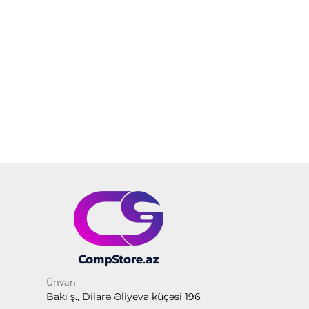
Ünvan:
Bakı ş., Dilarə Əliyeva küçəsi 196