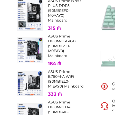
ASUS Prime B760-
PLUS DDR5
(90MB1EF0-
M0AAY0)
Mainboard
315
₼
ASUS Prime
H610M-K ARGB
(90MB1G90-
M0EAY0)
Mainboard
184
₼
ASUS Prime
B760M-A WiFi
(90MB1EL0-
Ç
M1EAY0) Mainboard
M
333
₼
ASUS Prime
M
H610M-K D4
S
(90MB1A10-