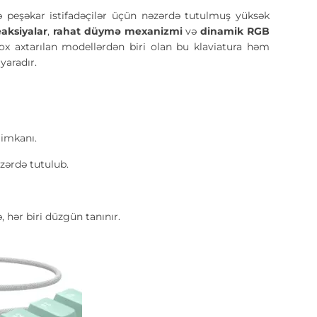
 peşəkar istifadəçilər üçün nəzərdə tutulmuş yüksək
eaksiyalar
,
rahat düymə mexanizmi
və
dinamik RGB
ox axtarılan modellərdən biri olan bu klaviatura həm
yaradır.
 imkanı.
zərdə tutulub.
 hər biri düzgün tanınır.