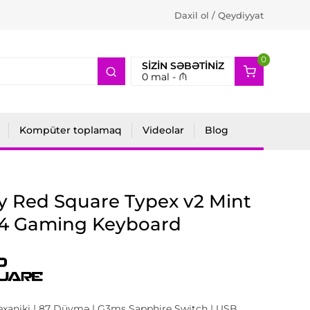
Daxil ol / Qeydiyyat
0
2
SIZIN SƏBƏTINIZ
0
mal -
₼
Kompüter toplamaq
Videolar
Blog
y Red Square Typex v2 Mint
14 Gaming Keyboard
exaniki | 87 Düymə | G3ms Sapphire Switch | USB