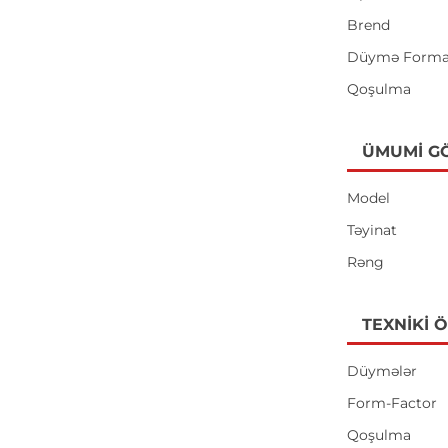
Brend
Düymə Forma
Qoşulma
ÜMUMI G
Model
Təyinat
Rəng
TEXNIKI 
Düymələr
Form-Factor
Qoşulma