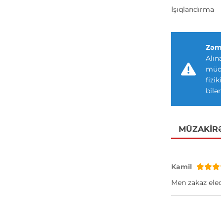
İşıqlandırma
Zəm
Alın
müdd
fizi
bilər
MÜZAKIR
Kamil
Men zakaz ele