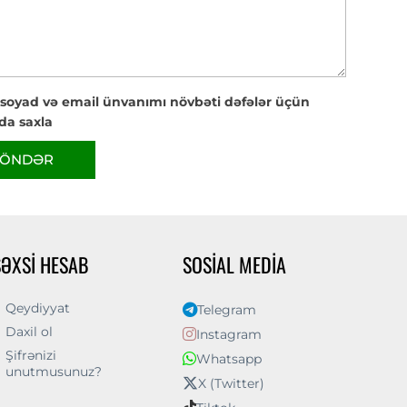
 soyad və email ünvanımı növbəti dəfələr üçün
da saxla
ÖNDƏR
ŞƏXSI HESAB
SOSIAL MEDIA
Qeydiyyat
Telegram
Daxil ol
Instagram
Şifrənizi
Whatsapp
unutmusunuz?
X (Twitter)