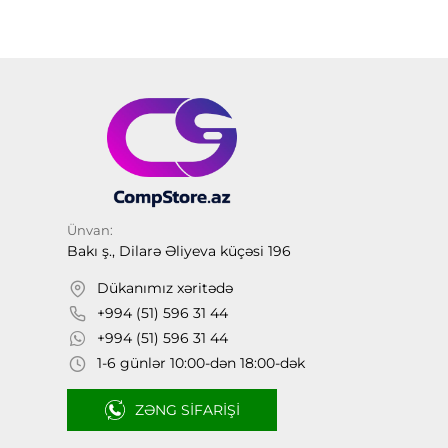
Ünvan:
Bakı ş., Dilarə Əliyeva küçəsi 196
Dükanımız xəritədə
+994 (51) 596 31 44
+994 (51) 596 31 44
1-6 günlər 10:00-dən 18:00-dək
ZƏNG SIFARIŞI