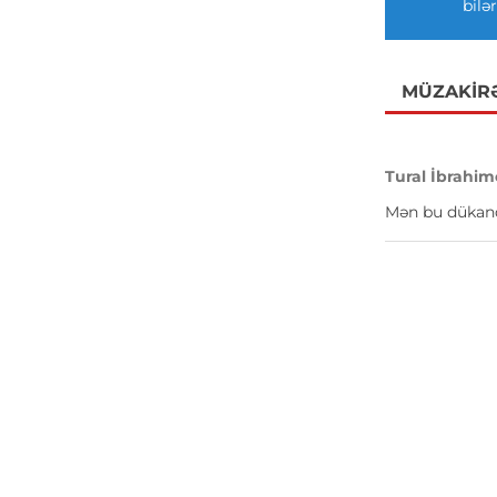
bilər
MÜZAKIR
Tural İbrahim
Mən bu dükanda