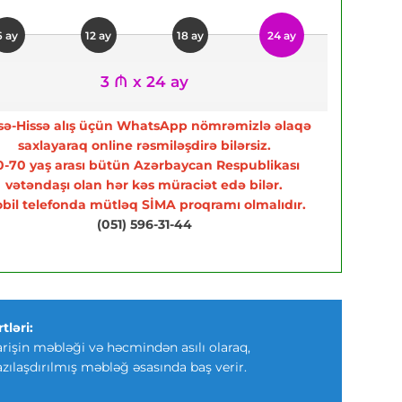
6 ay
12 ay
18 ay
24 ay
3 ₼ x 24 ay
sə-Hissə alış üçün WhatsApp nömrəmizlə əlaqə
saxlayaraq online rəsmiləşdirə bilərsiz.
0-70 yaş arası bütün Azərbaycan Respublikası
vətəndaşı olan hər kəs müraciət edə bilər.
bil telefonda mütləq SİMA proqramı olmalıdır.
(051) 596-31-44
tləri:
arişin məbləği və həcmindən asılı olaraq,
azılaşdırılmış məbləğ əsasında baş verir.