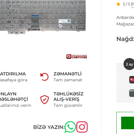
5 / 5
(
Anbarda
Mağazad
Nağd
2 ay
ATDIRILMA
ZƏMANƏTLI
əsafəyə görə
Tam zəmanət
ONLAYN
TƏHLÜKƏSIZ
ƏSLƏHƏTÇI
ALIŞ-VERIŞ
uallarınızı verin
Tam güvənilir
BIZƏ YAZIN: