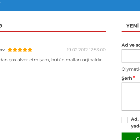
.
Ə
YENI
Ad və s
ov
19.02.2012 12:53:00
n çox alver etmişəm, bütün malları orjinaldır.
Qiymətl
*
Şərh
Ad,
yad
G