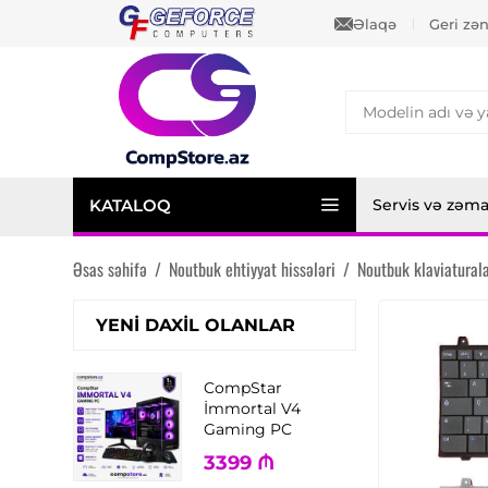
Əlaqə
Geri zə
KATALOQ
Servis və zəm
Əsas səhifə
/
Noutbuk ehtiyyat hissələri
/
Noutbuk klaviaturala
YENI DAXIL OLANLAR
CompStar
İmmortal V4
Gaming PC
3399
₼