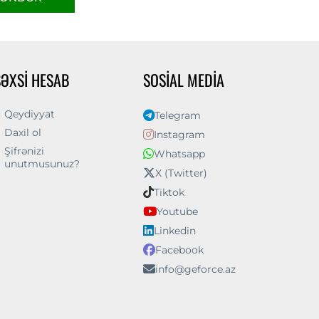
ŞƏXSI HESAB
SOSIAL MEDIA
Qeydiyyat
Telegram
Daxil ol
Instagram
Şifrənizi
Whatsapp
unutmusunuz?
X (Twitter)
Tiktok
Youtube
Linkedin
Facebook
info@geforce.az