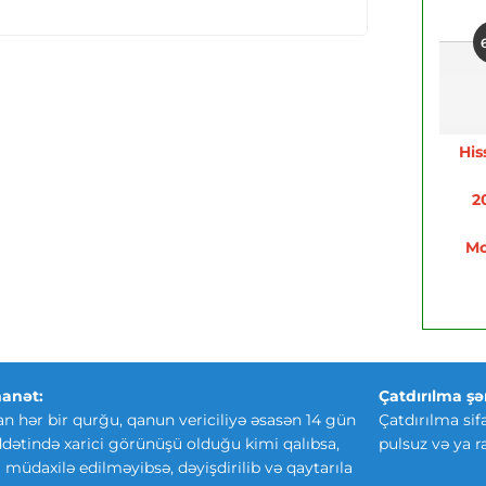
His
2
Mo
anət:
Çatdırılma şər
an hər bir qurğu, qanun vericiliyə əsasən 14 gün
Çatdırılma sif
ətində xarici görünüşü olduğu kimi qalıbsa,
pulsuz və ya r
ki müdaxilə edilməyibsə, dəyişdirilib və qaytarıla