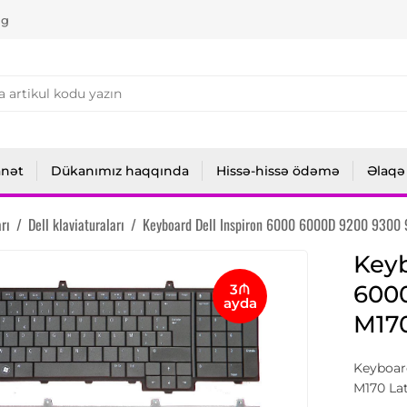
ng
anət
Dükanımız haqqında
Hissə-hissə ödəmə
Əlaqə
rı
/
Dell klaviaturaları
/
Keyboard Dell Inspiron 6000 6000D 9200 9300 
Keyb
600
3₼
ayda
M170
Keyboar
M170 Lat