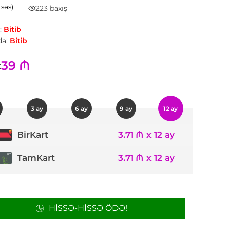
1 səs)
223 baxış
:
Bitib
a:
Bitib
39 ₼
:
3 ay
6 ay
9 ay
12 ay
3.71 ₼ x 12 ay
BirKart
TamKart
3.71 ₼ x 12 ay
HISSƏ-HISSƏ ÖDƏ!