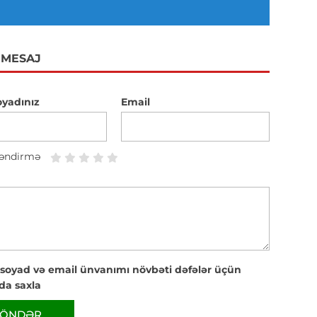
 MESAJ
oyadınız
Email
əndirmə
 soyad və email ünvanımı növbəti dəfələr üçün
da saxla
ÖNDƏR