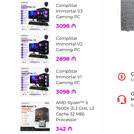
CompStar
İmmortal V3
Gaming PC
3098
₼
CompStar
İmmortal V2
Gaming PC
2898
₼
CompStar
Ç
İmmortal V1
M
Gaming PC
3098
₼
M
AMD Ryzen™ 5
S
7600X (5.3 GHz, L3
Cache 32 MB)
Processor
342
₼