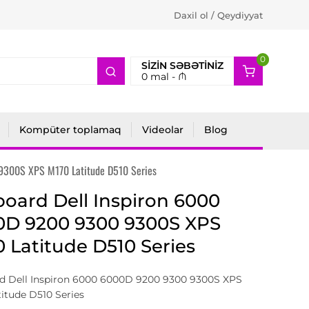
Daxil ol / Qeydiyyat
0
2
SIZIN SƏBƏTINIZ
0
mal -
₼
Kompüter toplamaq
Videolar
Blog
9300S XPS M170 Latitude D510 Series
oard Dell Inspiron 6000
0D 9200 9300 9300S XPS
 Latitude D510 Series
d Dell Inspiron 6000 6000D 9200 9300 9300S XPS
itude D510 Series