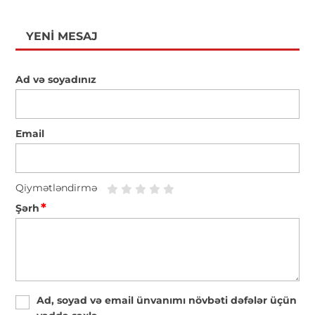
YENI MESAJ
Ad və soyadınız
Email
Qiymətləndirmə
*
Şərh
Ad, soyad və email ünvanımı növbəti dəfələr üçün