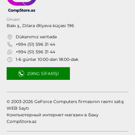
Ünvan:
Bakı ş., Dilarə Əliyeva küçəsi 196
Dükanımız xəritədə
+994 (51) 596 31 44
+994 (51) 596 31 44
1-6 günlər 10:00-dən 18:00-dək
ZƏNG SIFARIŞI
© 2003-2026 GeForce Computers firmasının rəsmi satış
WEB Saytı
Компьютерный интернет-магазин в Баку
CompStore.az