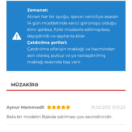
Zəmanət:
Alınan hər bir qurğu, qanun vericiliyə əsasən
14 gün müddətində xarici görünüşü olduğu
kimi qalıbsa, fiziki müdaxilə edilməyibsə,
dəyişdirilib və qaytarıla bilər.
Çatdırılma şərtləri:
Çatdırılma sifarişin məbləği və həcmindən
asılı olaraq, pulsuz və ya razılaşdırılmış
məbləğ əsasında baş verir.
MÜZAKIRƏ
Aynur Məmmədli
19.02.2012 13:11:23
Belə bir modelin Bakıda satılması çox sevindiricidir.