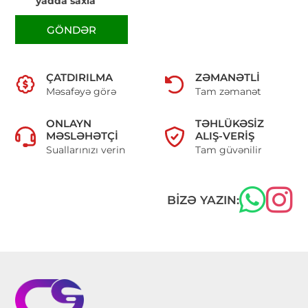
yadda saxla
GÖNDƏR
ÇATDIRILMA
ZƏMANƏTLI
Məsafəyə görə
Tam zəmanət
ONLAYN
TƏHLÜKƏSIZ
MƏSLƏHƏTÇI
ALIŞ-VERIŞ
Suallarınızı verin
Tam güvənilir
BIZƏ YAZIN: