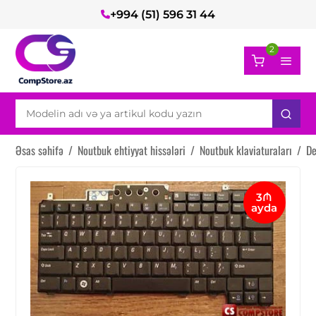
+994 (51) 596 31 44
2
Əsas səhifə
/
Noutbuk ehtiyyat hissələri
/
Noutbuk klaviaturaları
/
De
3₼
ayda