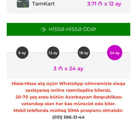
TamKart
3.71 ₼ x 12 ay
HISSƏ-HISSƏ ÖDƏ!
6 ay
12 ay
18 ay
24 ay
3 ₼ x 24 ay
Hissə-Hissə alış üçün WhatsApp nömrəmizlə əlaqə
saxlayaraq online rəsmiləşdirə bilərsiz.
20-70 yaş arası bütün Azərbaycan Respublikası
vətəndaşı olan hər kəs müraciət edə bilər.
Mobil telefonda mütləq SİMA proqramı olmalıdır.
(051) 596-31-44