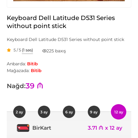
Keyboard Dell Latitude D531 Series
without point stick
Keyboard Dell Latitude D531 Series without point stick
5 / 5
(1 səs)
225 baxış
Anbarda:
Bitib
Mağazada:
Bitib
39 ₼
Nağd:
2 ay
3 ay
6 ay
9 ay
12 ay
3.71 ₼ x 12 ay
BirKart