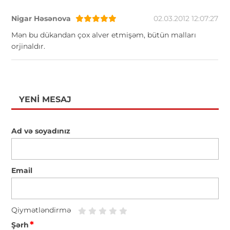
Nigar Həsənova
02.03.2012 12:07:27
Mən bu dükandan çox alver etmişəm, bütün malları
orjinaldır.
YENI MESAJ
Ad və soyadınız
Email
Qiymətləndirmə
*
Şərh