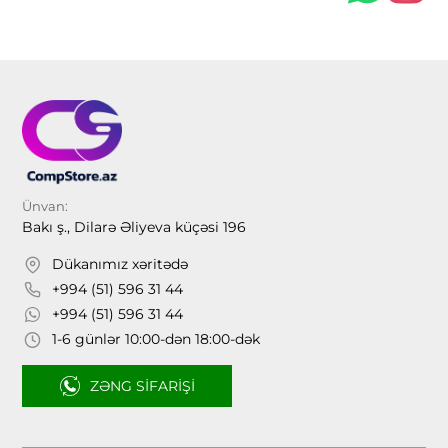
Ünvan:
Bakı ş., Dilarə Əliyeva küçəsi 196
Dükanımız xəritədə
+994 (51) 596 31 44
+994 (51) 596 31 44
1-6 günlər 10:00-dən 18:00-dək
ZƏNG SIFARIŞI