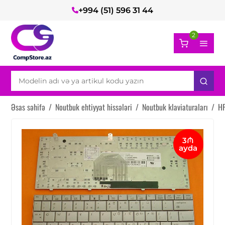
+994 (51) 596 31 44
2
Əsas səhifə
/
Noutbuk ehtiyyat hissələri
/
Noutbuk klaviaturaları
/
HP
3₼
ayda