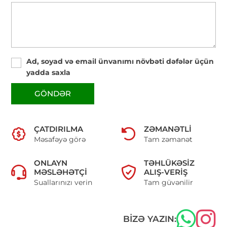
Ad, soyad və email ünvanımı növbəti dəfələr üçün
yadda saxla
GÖNDƏR
ÇATDIRILMA
ZƏMANƏTLI
Məsafəyə görə
Tam zəmanət
ONLAYN
TƏHLÜKƏSIZ
MƏSLƏHƏTÇI
ALIŞ-VERIŞ
Suallarınızı verin
Tam güvənilir
BIZƏ YAZIN: