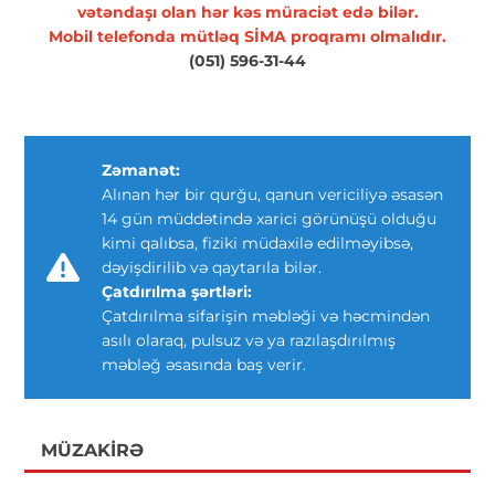
vətəndaşı olan hər kəs müraciət edə bilər.
Mobil telefonda mütləq SİMA proqramı olmalıdır.
(051) 596-31-44
Zəmanət:
Alınan hər bir qurğu, qanun vericiliyə əsasən
14 gün müddətində xarici görünüşü olduğu
kimi qalıbsa, fiziki müdaxilə edilməyibsə,
dəyişdirilib və qaytarıla bilər.
Çatdırılma şərtləri:
Çatdırılma sifarişin məbləği və həcmindən
asılı olaraq, pulsuz və ya razılaşdırılmış
məbləğ əsasında baş verir.
MÜZAKIRƏ