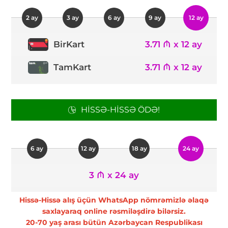
2 ay
3 ay
6 ay
9 ay
12 ay
3.71 ₼ x 12 ay
BirKart
TamKart
3.71 ₼ x 12 ay
HISSƏ-HISSƏ ÖDƏ!
6 ay
12 ay
18 ay
24 ay
3 ₼ x 24 ay
Hissə-Hissə alış üçün WhatsApp nömrəmizlə əlaqə
saxlayaraq online rəsmiləşdirə bilərsiz.
20-70 yaş arası bütün Azərbaycan Respublikası