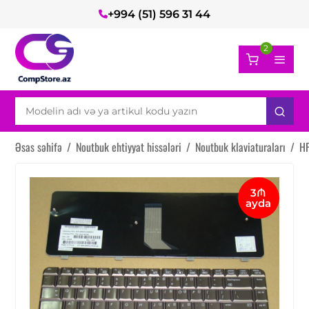
+994 (51) 596 31 44
2
Əsas səhifə
/
Noutbuk ehtiyyat hissələri
/
Noutbuk klaviaturaları
/
HP
3₼
ayda