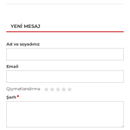
YENI MESAJ
Ad və soyadınız
Email
Qiymətləndirmə
*
Şərh