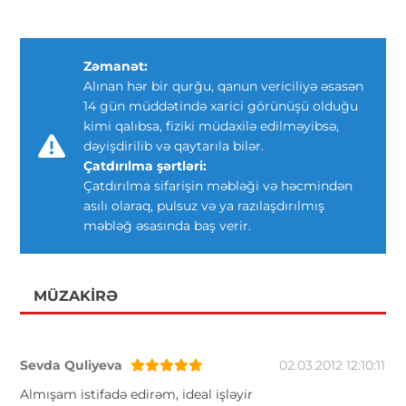
Zəmanət:
Alınan hər bir qurğu, qanun vericiliyə əsasən
14 gün müddətində xarici görünüşü olduğu
kimi qalıbsa, fiziki müdaxilə edilməyibsə,
dəyişdirilib və qaytarıla bilər.
Çatdırılma şərtləri:
Çatdırılma sifarişin məbləği və həcmindən
asılı olaraq, pulsuz və ya razılaşdırılmış
məbləğ əsasında baş verir.
MÜZAKIRƏ
Sevda Quliyeva
02.03.2012 12:10:11
Almışam istifadə edirəm, ideal işləyir