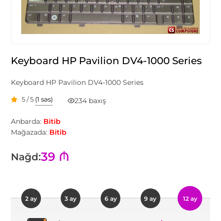
Keyboard HP Pavilion DV4-1000 Series
Keyboard HP Pavilion DV4-1000 Series
5 / 5
(1 səs)
234 baxış
Anbarda:
Bitib
Mağazada:
Bitib
39 ₼
Nağd:
2 ay
3 ay
6 ay
9 ay
12 ay