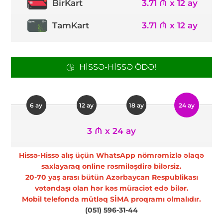
3.71 ₼ x 12 ay
BirKart
TamKart
3.71 ₼ x 12 ay
HISSƏ-HISSƏ ÖDƏ!
6 ay
12 ay
18 ay
24 ay
3 ₼ x 24 ay
Hissə-Hissə alış üçün WhatsApp nömrəmizlə əlaqə
saxlayaraq online rəsmiləşdirə bilərsiz.
20-70 yaş arası bütün Azərbaycan Respublikası
vətəndaşı olan hər kəs müraciət edə bilər.
Mobil telefonda mütləq SİMA proqramı olmalıdır.
(051) 596-31-44