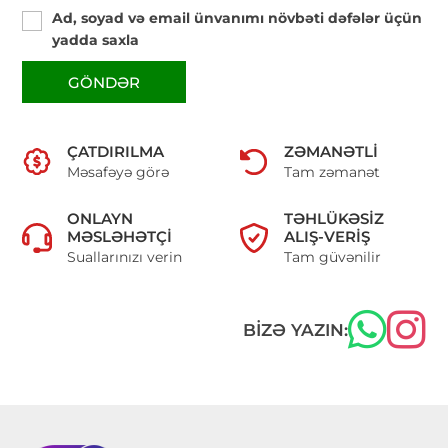
Ad, soyad və email ünvanımı növbəti dəfələr üçün
yadda saxla
GÖNDƏR
ÇATDIRILMA
ZƏMANƏTLI
Məsafəyə görə
Tam zəmanət
ONLAYN
TƏHLÜKƏSIZ
MƏSLƏHƏTÇI
ALIŞ-VERIŞ
Suallarınızı verin
Tam güvənilir
BIZƏ YAZIN: