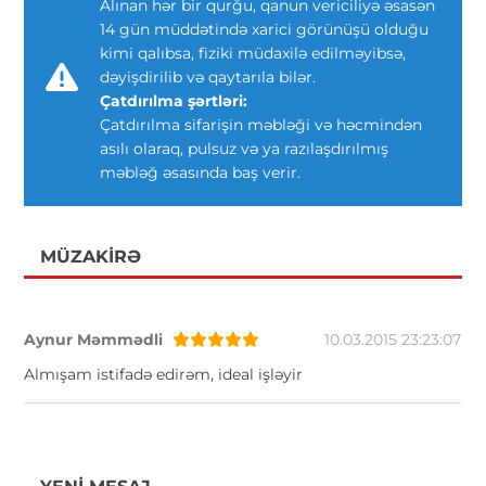
Alınan hər bir qurğu, qanun vericiliyə əsasən
14 gün müddətində xarici görünüşü olduğu
kimi qalıbsa, fiziki müdaxilə edilməyibsə,
dəyişdirilib və qaytarıla bilər.
Çatdırılma şərtləri:
Çatdırılma sifarişin məbləği və həcmindən
asılı olaraq, pulsuz və ya razılaşdırılmış
məbləğ əsasında baş verir.
MÜZAKIRƏ
Aynur Məmmədli
10.03.2015 23:23:07
Almışam istifadə edirəm, ideal işləyir