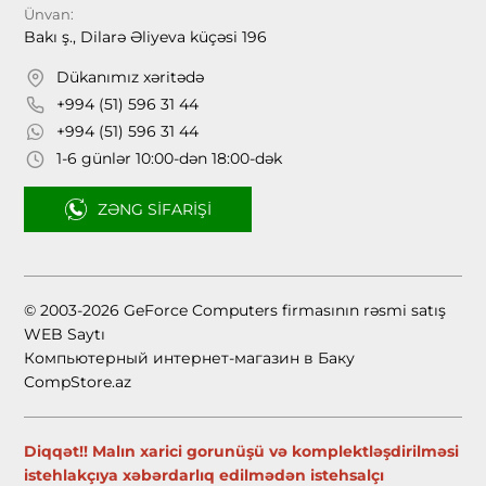
Ünvan:
Bakı ş., Dilarə Əliyeva küçəsi 196
Dükanımız xəritədə
+994 (51) 596 31 44
+994 (51) 596 31 44
1-6 günlər 10:00-dən 18:00-dək
ZƏNG SIFARIŞI
© 2003-2026 GeForce Computers firmasının rəsmi satış
WEB Saytı
Компьютерный интернет-магазин в Баку
CompStore.az
Diqqət!! Malın xarici gorunüşü və komplektləşdirilməsi
istehlakçıya xəbərdarlıq edilmədən istehsalçı