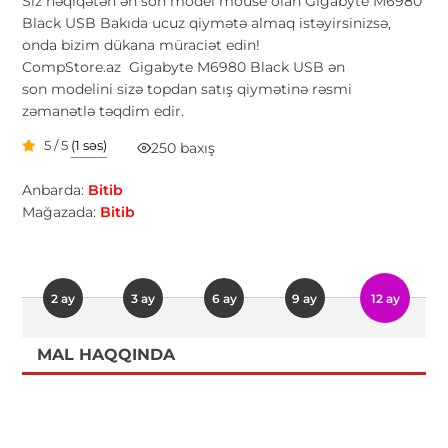
Siz həqiqətən ən son model mouse olan Gigabyte M6980
Black USB Bakıda ucuz qiymətə almaq istəyirsinizsə,
onda bizim dükana müraciət edin!
CompStore.az Gigabyte M6980 Black USB ən
son modelini sizə topdan satış qiymətinə rəsmi
zəmanətlə təqdim edir.
5 / 5
(1 səs)
250 baxış
Anbarda:
Bitib
Mağazada:
Bitib
2 ay
3 ay
6 ay
9 ay
12 ay
MAL HAQQINDA