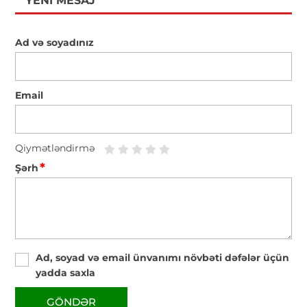
YENI MESAJ
Ad və soyadınız
Email
Qiymətləndirmə
*
Şərh
Ad, soyad və email ünvanımı növbəti dəfələr üçün
yadda saxla
GÖNDƏR