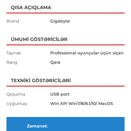
QISA AÇIQLAMA
Brend
Gigabyte
ÜMUMI GÖSTƏRICILƏR
Təyinat
Professional oyunçular üçün siçan
Rəng
Qara
TEXNIKI GÖSTƏRICILƏRI
Qoşulma
USB port
Uyğunluq
Win XP/ Win7/8/8.1/10/ MacOS
Zəmanət: