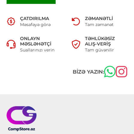
ÇATDIRILMA
ZƏMANƏTLI
Məsafəyə görə
Tam zəmanət
ONLAYN
TƏHLÜKƏSIZ
MƏSLƏHƏTÇI
ALIŞ-VERIŞ
Suallarınızı verin
Tam güvənilir
BIZƏ YAZIN: