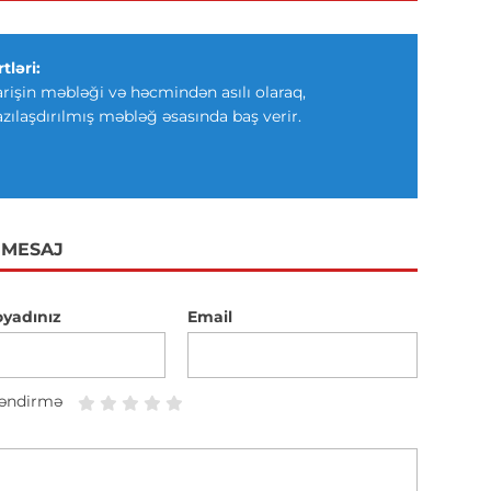
tləri:
arişin məbləği və həcmindən asılı olaraq,
azılaşdırılmış məbləğ əsasında baş verir.
 MESAJ
oyadınız
Email
əndirmə