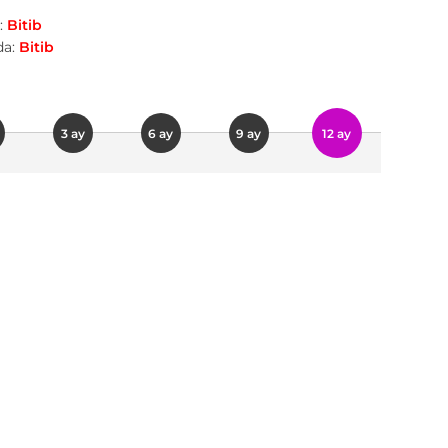
:
Bitib
a:
Bitib
3 ay
6 ay
9 ay
12 ay