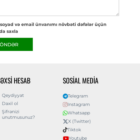
 soyad və email ünvanımı növbəti dəfələr üçün
da saxla
ÖNDƏR
ŞƏXSI HESAB
SOSIAL MEDIA
Qeydiyyat
Telegram
Daxil ol
Instagram
Şifrənizi
Whatsapp
unutmusunuz?
X (Twitter)
Tiktok
Youtube