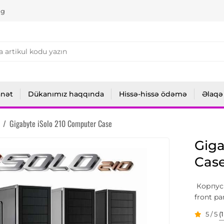
ng
anət
Dükanımız haqqında
Hissə-hissə ödəmə
Əlaqə
/
Gigabyte iSolo 210 Computer Case
Giga
Cas
Корпус 
front pa
5 / 5
(