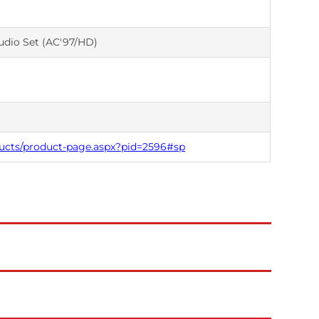
 Audio Set (AC'97/HD)
ucts/product-page.aspx?pid=2596#sp