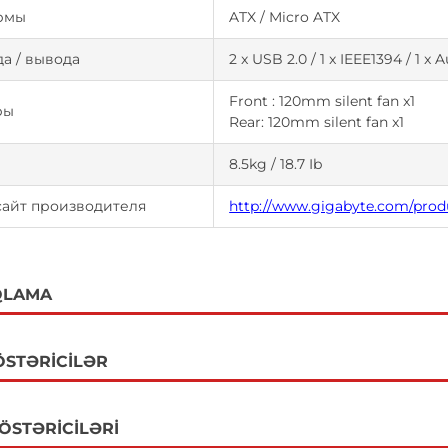
рмы
ATX / Micro ATX
а / вывода
2 x USB 2.0 / 1 x IEEE1394 / 1 x
Front : 120mm silent fan x1
ры
Rear: 120mm silent fan x1
8.5kg / 18.7 Ib
сайт производителя
http://www.gigabyte.com/prod
QLAMA
ÖSTƏRICILƏR
GÖSTƏRICILƏRI