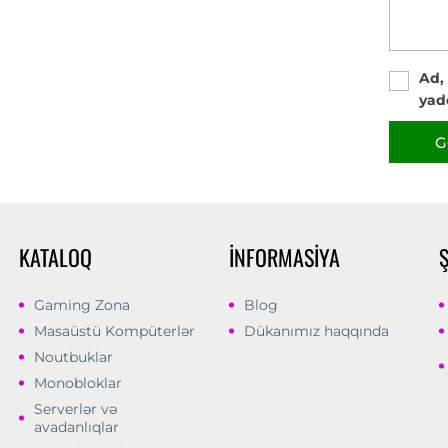
Ad,
yad
G
KATALOQ
İNFORMASIYA
Gaming Zona
Blog
Masaüstü Kompüterlər
Dükanımız haqqında
Noutbuklar
Monobloklar
Serverlər və
avadanlıqlar