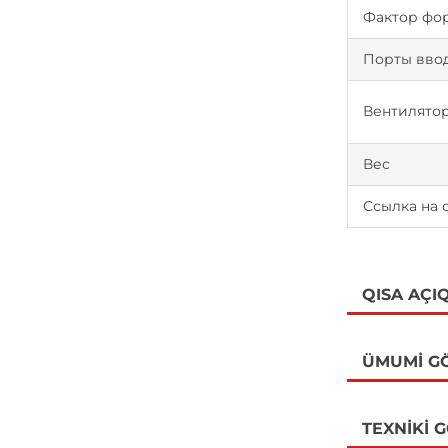
Фактор фо
Порты ввод
Вентилято
Вес
Ссылка на 
QISA AÇI
ÜMUMI G
TEXNIKI 