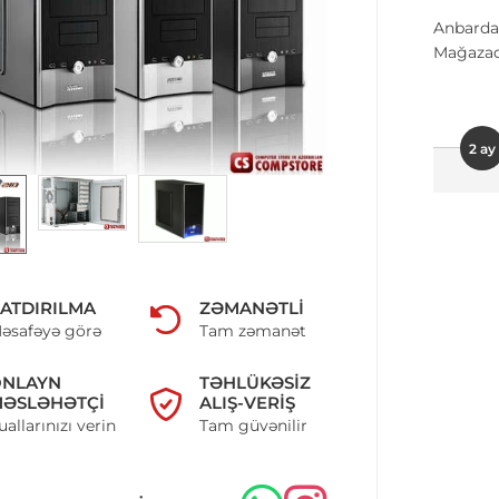
Anbarda
Mağazad
2 ay
ATDIRILMA
ZƏMANƏTLI
əsafəyə görə
Tam zəmanət
ONLAYN
TƏHLÜKƏSIZ
ƏSLƏHƏTÇI
ALIŞ-VERIŞ
uallarınızı verin
Tam güvənilir