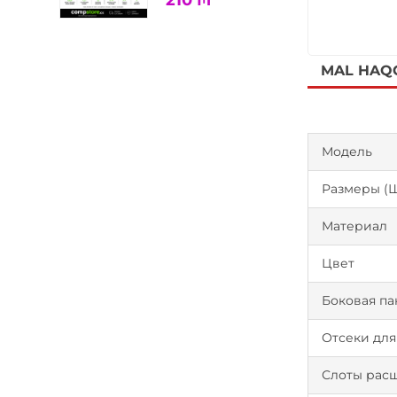
210
₼
MAL HAQ
Модель
Размеры (Ш 
Материал
Цвет
Боковая па
Отсеки для
Слоты рас