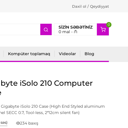
Daxil ol / Qeydiyyat
0
2
SIZIN SƏBƏTINIZ
0
mal -
₼
Kompüter toplamaq
Videolar
Blog
byte iSolo 210 Computer
e
Gigabyte iSolo 210 Case (High End Styled aluminum
nel SECC 0.7, Tool-less, 2*12cm silent fan)
1 səs)
234 baxış