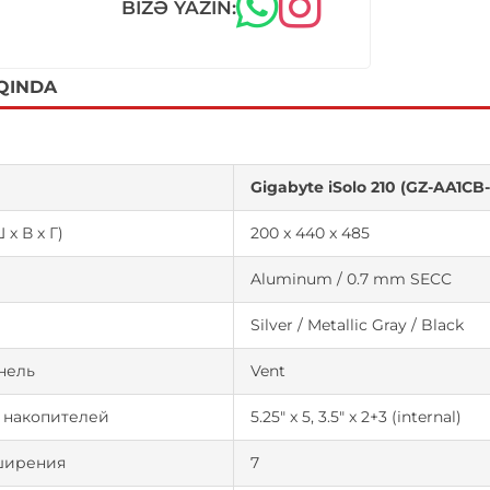
BIZƏ YAZIN:
QINDA
Gigabyte iSolo 210 (GZ-AA1C
х В х Г)
200 x 440 x 485
Aluminum / 0.7 mm SECC
Silver / Metallic Gray / Black
нель
Vent
 накопителей
5.25" x 5, 3.5" x 2+3 (internal)
ширения
7