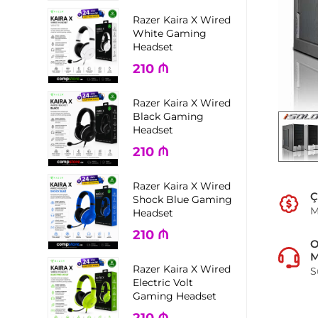
Razer Kaira X Wired
White Gaming
Headset
210
₼
Razer Kaira X Wired
Black Gaming
Headset
210
₼
Razer Kaira X Wired
Ç
Shock Blue Gaming
M
Headset
210
₼
M
Razer Kaira X Wired
S
Electric Volt
Gaming Headset