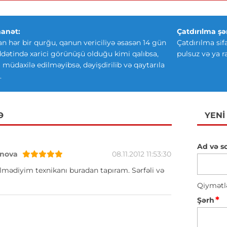
anət:
Çatdırılma şər
an hər bir qurğu, qanun vericiliyə əsasən 14 gün
Çatdırılma sif
ətində xarici görünüşü olduğu kimi qalıbsa,
pulsuz və ya r
ki müdaxilə edilməyibsə, dəyişdirilib və qaytarıla
.
Ə
YENI
Ad və s
nova
08.11.2012 11:53:30
lmədiyim texnikanı buradan tapıram. Sərfəli və
Qiymətl
*
Şərh