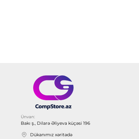
Ünvan:
Bakı ş., Dilarə Əliyeva küçəsi 196
Dükanımız xəritədə