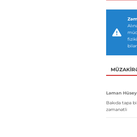
Zəm
Alın
müdd
fizi
bilər
MÜZAKIR
Ləman Hüsey
Bakıda tapa bi
zəmanətli