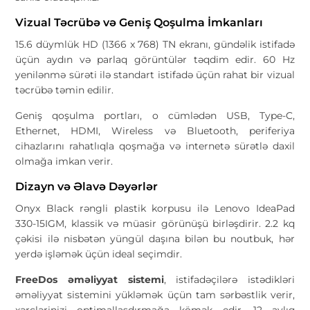
Vizual Təcrübə və Geniş Qoşulma İmkanları
15.6 düymlük HD (1366 x 768) TN ekranı, gündəlik istifadə
üçün aydın və parlaq görüntülər təqdim edir. 60 Hz
yenilənmə sürəti ilə standart istifadə üçün rahat bir vizual
təcrübə təmin edilir.
Geniş qoşulma portları, o cümlədən USB, Type-C,
Ethernet, HDMI, Wireless və Bluetooth, periferiya
cihazlarını rahatlıqla qoşmağa və internetə sürətlə daxil
olmağa imkan verir.
Dizayn və Əlavə Dəyərlər
Onyx Black rəngli plastik korpusu ilə Lenovo IdeaPad
330-15IGM, klassik və müasir görünüşü birləşdirir. 2.2 kq
çəkisi ilə nisbətən yüngül daşına bilən bu noutbuk, hər
yerdə işləmək üçün ideal seçimdir.
FreeDos əməliyyat sistemi
, istifadəçilərə istədikləri
əməliyyat sistemini yükləmək üçün tam sərbəstlik verir,
xərclərinizi optimallaşdırmağa kömək edir. 12 aylıq