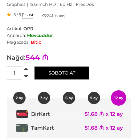
Graphics | 15.6-inch HD | 60 Hz | FreeDos
5 / 5
(1 səs)
241 baxış
Artikul:
OPR
Anbarda:
Mövcuddur
Mağazada:
Bitib
544 ₼
Nağd:
SƏBƏTƏ AT
2 ay
3 ay
6 ay
9 ay
12 ay
51.68 ₼ x 12 ay
BirKart
TamKart
51.68 ₼ x 12 ay