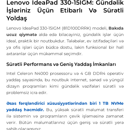
Lenovo IdeaPad 330-15IGM: Gündəlik
İşləriniz Üçün Etibarlı Və Sürətli
Yoldaş
Lenovo IdeaPad 330-15IGM (81D100DRRK) modeli,
Bakıda
ucuz qiymətə
əldə edə biləcəyiniz, gündəlik işlər üçün
ideal, praktik bir noutbukdur. Tələbələr, ev istifadəçiləri və
ya ofis işləri üçün büdcə dostu, lakin funksional bir həll
axtaranlar üçün mükəmməl seçimdir.
Sürətli Performans və Geniş Yaddaş İmkanları
Intel Celeron N4000 prosessoru və 4 GB DDR4 operativ
yaddaş sayəsində, bu noutbuk internet, sənəd və yüngül
dizayn proqramları kimi gündəlik vəzifələri sürətli və
problemsiz icra edir.
Əsas fərqləndirici xüsusiyyətlərindən biri 1 TB NVMe
yaddaş həcmidir.
Bu, yüksək sürətli məlumat transferi
ilə sistemin və proqramların çevik işləməsinə zəmanət
verir. Bütün məlumatlarınız üçün geniş və sürətli yerə
sahib olacaqsınız.