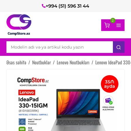
+994 (51) 596 31 44
2
Əsas səhifə
/
Noutbuklar
/
Lenovo Noutbukları
/
Lenovo IdeaPad 330
35₼
ayda