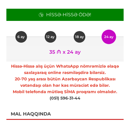
HISSƏ-HISSƏ ÖDƏ!
6 ay
12 ay
18 ay
24 ay
35 ₼ x 24 ay
Hissə-Hissə alış üçün WhatsApp nömrəmizlə əlaqə
saxlayaraq online rəsmiləşdirə bilərsiz.
20-70 yaş arası bütün Azərbaycan Respublikası
vətəndaşı olan hər kəs müraciət edə bilər.
Mobil telefonda mütləq SİMA proqramı olmalıdır.
(051) 596-31-44
MAL HAQQINDA