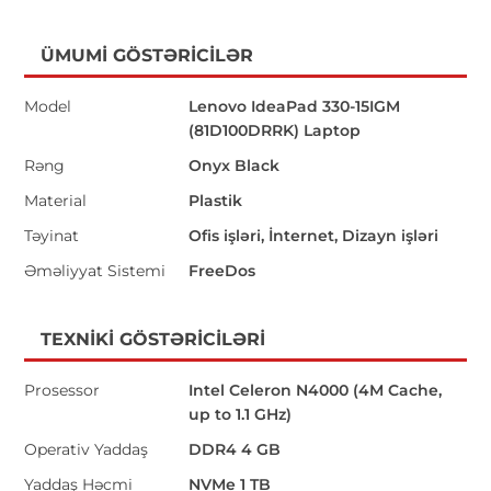
ÜMUMI GÖSTƏRICILƏR
Model
Lenovo IdeaPad 330-15IGM
(81D100DRRK) Laptop
Rəng
Onyx Black
Material
Plastik
Təyinat
Ofis işləri, İnternet, Dizayn işləri
Əməliyyat Sistemi
FreeDos
TEXNIKI GÖSTƏRICILƏRI
Prosessor
Intel Celeron N4000 (4M Cache,
up to 1.1 GHz)
Operativ Yaddaş
DDR4 4 GB
Yaddaş Həcmi
NVMe 1 TB