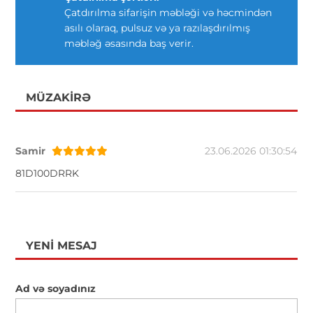
Çatdırılma sifarişin məbləği və həcmindən
asılı olaraq, pulsuz və ya razılaşdırılmış
məbləğ əsasında baş verir.
MÜZAKIRƏ
Samir
23.06.2026 01:30:54
81D100DRRK
YENI MESAJ
Ad və soyadınız