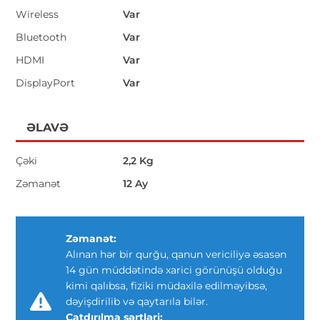
Wireless
Var
Bluetooth
Var
HDMI
Var
DisplayPort
Var
ƏLAVƏ
Çəki
2,2 Kg
Zəmanət
12 Ay
Zəmanət:
Alınan hər bir qurğu, qanun vericiliyə əsasən
14 gün müddətində xarici görünüşü olduğu
kimi qalıbsa, fiziki müdaxilə edilməyibsə,
dəyişdirilib və qaytarıla bilər.
Çatdırılma şərtləri: