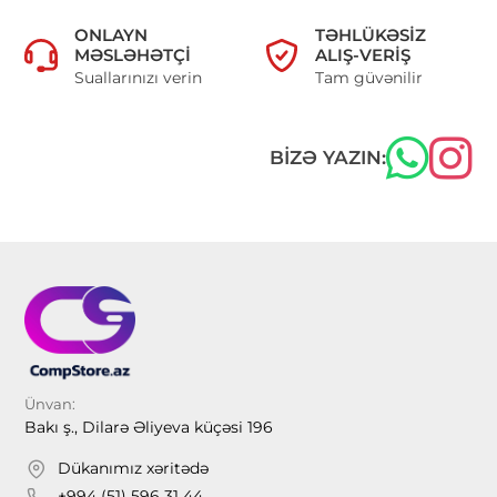
ONLAYN
TƏHLÜKƏSIZ
MƏSLƏHƏTÇI
ALIŞ-VERIŞ
Suallarınızı verin
Tam güvənilir
BIZƏ YAZIN:
Ünvan:
Bakı ş., Dilarə Əliyeva küçəsi 196
Dükanımız xəritədə
+994 (51) 596 31 44