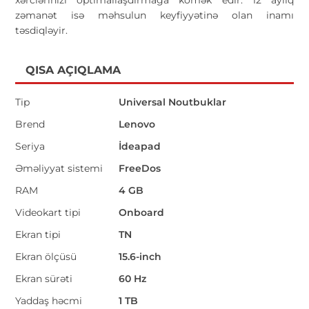
zəmanət isə məhsulun keyfiyyətinə olan inamı
təsdiqləyir.
QISA AÇIQLAMA
Tip
Universal Noutbuklar
Brend
Lenovo
Seriya
İdeapad
Əməliyyat sistemi
FreeDos
RAM
4 GB
Videokart tipi
Onboard
Ekran tipi
TN
Ekran ölçüsü
15.6-inch
Ekran sürəti
60 Hz
Yaddaş həcmi
1 TB