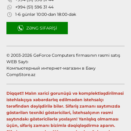
+994 (51) 596 31 44
1-6 günlər 10:00-dən 18:00-dək
ZƏNG SIFARIŞI
© 2003-2026 GeForce Computers firmasının rəsmi satış
WEB Saytı
Компьютерный интернет-магазин в Баку
CompStore.az
Diqqət!! Malın xarici gorunüşü və komplektləşdirilməsi
istehlakçıya xəbərdarlıq edilmədən istehsalçı
tərəfindən dəyişdirilə bilər. Sifariş zamanı saytımızda
göstərilən texniki göstəriciləri, İstehsalçının rəsmi
saytındakı göstəricilərlə yoxlayın! Yanlışlıq olmaması
üçün, sifariş zamanı bizimlə dəqiqləşdirmə aparın.