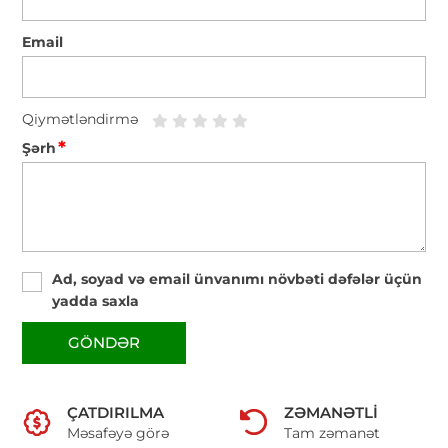
Email
Qiymətləndirmə
*
Şərh
Ad, soyad və email ünvanımı növbəti dəfələr üçün
yadda saxla
GÖNDƏR
ÇATDIRILMA
ZƏMANƏTLI
Məsafəyə görə
Tam zəmanət