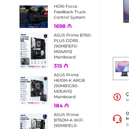
HORI Force
Feedback Truck
Control System
1698
₼
ASUS Prime B760-
PLUS DDR5
(90MB1EF0-
M0AAY0)
Mainboard
315
₼
ASUS Prime
H610M-K ARGB
(90MB1G90-
M0EAY0)
Ç
Mainboard
M
184
₼
ASUS Prime
M
B760M-A WiFi
S
(90MB1EL0-