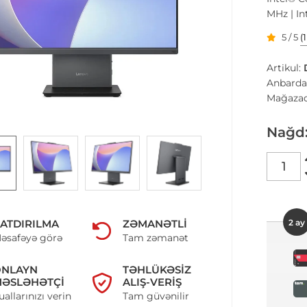
MHz | In
5 / 5
(
Artikul:
Anbarda
Mağazad
Nağd
2 ay
ATDIRILMA
ZƏMANƏTLI
əsafəyə görə
Tam zəmanət
ONLAYN
TƏHLÜKƏSIZ
ƏSLƏHƏTÇI
ALIŞ-VERIŞ
uallarınızı verin
Tam güvənilir