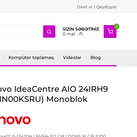
Daxil ol / Qeydiyyat
0
2
SIZIN SƏBƏTINIZ
0
mal -
₼
Kompüter toplamaq
Videolar
Blog
vo IdeaCentre AIO 24IRH9
HN00KSRU) Monoblok
Core™ i5-13420H | NVMe 512 GB | DDR5 16 GB 5200