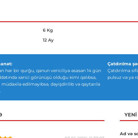
6 Kg
12 Ay
anət:
Çatdırılma şər
an hər bir qurğu, qanun vericiliyə əsasən 14 gün
Çatdırılma sif
ətində xarici görünüşü olduğu kimi qalıbsa,
pulsuz və ya r
ki müdaxilə edilməyibsə, dəyişdirilib və qaytarıla
.
Ə
YENI
Ad və s