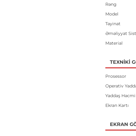
Rəng
Model
Təyinat
Əməliyyat Sis
Material
TEXNIKI 
Prosessor
Operativ Yadd
Yaddaş Həcmi
Ekran Kartı
EKRAN GÖ