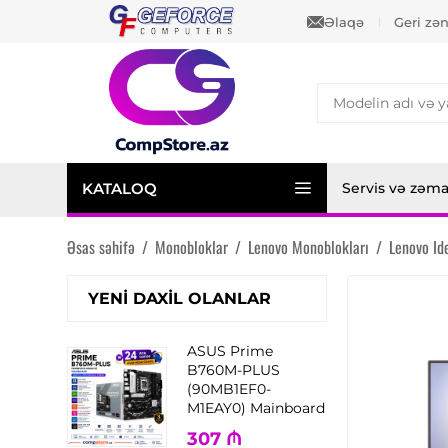
Əlaqə
Geri zə
KATALOQ
Servis və zəm
Əsas səhifə
/
Monobloklar
/
Lenovo Monoblokları
/
Lenovo I
YENI DAXIL OLANLAR
ASUS Prime
B760M-PLUS
(90MB1EF0-
M1EAY0) Mainboard
307
₼