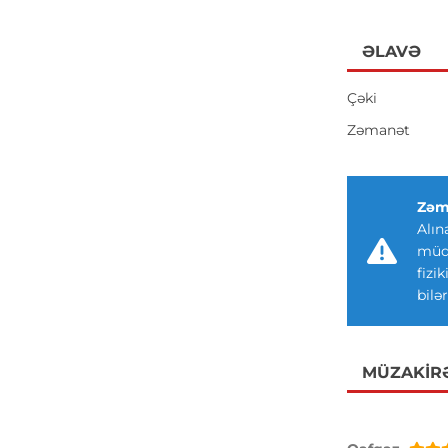
ƏLAVƏ
Çəki
Zəmanət
Zəm
Alın
müdd
fizi
bilər
MÜZAKIR