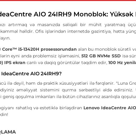
deaCentre AIO 24IRH9 Monoblok: Yüksək P
ınızı artırmaq və masanızda səliqəli bir mühit yaratmaq ü
əmməl həlldir. Ofis işlərindən internetdə gəzintiyə, hətta yüngü
layın.
® Core™ i5-13420H prosessorundan
alan bu monoblok sürətli və
qlərin eyni anda problemsiz işləməsini,
512 GB NVMe SSD
isə sür
) IPS ekran
canlı və dəqiq görüntülər təqdim edir,
100 Hz yeni
 IdeaCentre AIO 24IRH9?
gücü ilə deyil, həm də praktik xüsusiyyətləri ilə fərqlənir. "Luna
ədiyiniz əməliyyat sistemini qurma sərbəstliyi əldə edirsiniz
 geniş qoşulma imkanları ilə bütün cihazlarınız asanlıqla qoşulu
giyanı rahatlıq və estetiklə birləşdirən
Lenovo IdeaCentre AI
edin!
QLAMA