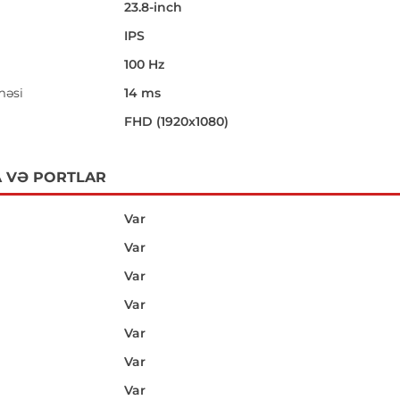
23.8-inch
IPS
100 Hz
məsi
14 ms
i
FHD (1920x1080)
 VƏ PORTLAR
Var
Var
Var
Var
Var
Var
Var