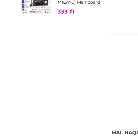
M1EAY0) Mainboard
333
₼
MAL HAQ