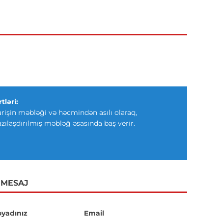
tləri:
arişin məbləği və həcmindən asılı olaraq,
azılaşdırılmış məbləğ əsasında baş verir.
 MESAJ
oyadınız
Email