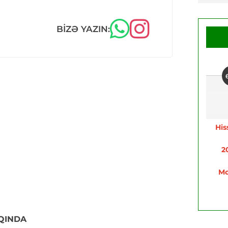
BIZƏ YAZIN:
His
2
Mo
QINDA