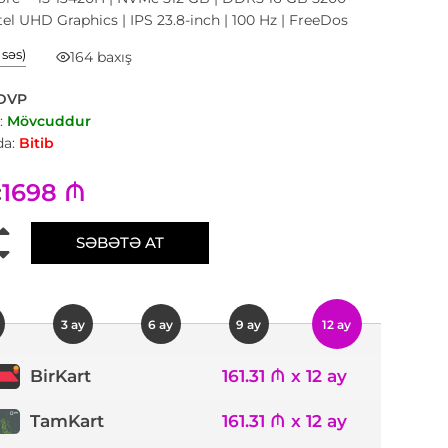
tel UHD Graphics | IPS 23.8-inch | 100 Hz | FreeDos
1 səs)
164 baxış
DVP
:
Mövcuddur
a:
Bitib
1698 ₼
:
SƏBƏTƏ AT
3 ay
6 ay
9 ay
12 ay
161.31 ₼ x 12 ay
BirKart
TamKart
161.31 ₼ x 12 ay