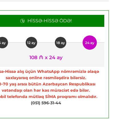
HISSƏ-HISSƏ ÖDƏ!
6 ay
12 ay
18 ay
24 ay
108 ₼ x 24 ay
sə-Hissə alış üçün WhatsApp nömrəmizlə əlaqə
saxlayaraq online rəsmiləşdirə bilərsiz.
0-70 yaş arası bütün Azərbaycan Respublikası
vətəndaşı olan hər kəs müraciət edə bilər.
bil telefonda mütləq SİMA proqramı olmalıdır.
(051) 596-31-44