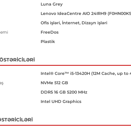
Luna Grey
Lenovo IdeaCentre AIO 24IRH9 (F0HN00K
Ofis işləri, İnternet, Dizayn işləri
temi
FreeDos
Plastik
GÖSTƏRICILƏRI
Intel® Core™ i5-13420H (12M Cache, up to 
aş
NVMe 512 GB
DDR5 16 GB 5200 MHz
Intel UHD Graphics
STƏRICILƏRI