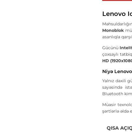
Lenovo I
Məhsuldarlığ
Monoblok
mük
asanlıqla qarşı
Gücünü
Intel
çoxsaylı tətbi
HD (1920x1080
Niyə Lenovo
Yalnız daxili 
sayəsində ist
Bluetooth kimi
Müasir texnolo
şərtlərlə əldə 
QISA AÇI