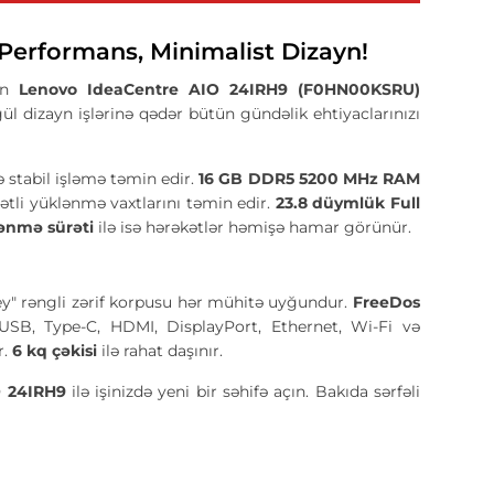
erformans, Minimalist Dizayn!
çün
Lenovo IdeaCentre AIO 24IRH9 (F0HN00KSRU)
l dizayn işlərinə qədər bütün gündəlik ehtiyaclarınızı
 stabil işləmə təmin edir.
16 GB DDR5 5200 MHz RAM
ətli yüklənmə vaxtlarını təmin edir.
23.8 düymlük Full
lənmə sürəti
ilə isə hərəkətlər həmişə hamar görünür.
 Grey" rəngli zərif korpusu hər mühitə uyğundur.
FreeDos
. USB, Type-C, HDMI, DisplayPort, Ethernet, Wi-Fi və
r.
6 kq çəkisi
ilə rahat daşınır.
O 24IRH9
ilə işinizdə yeni bir səhifə açın. Bakıda sərfəli