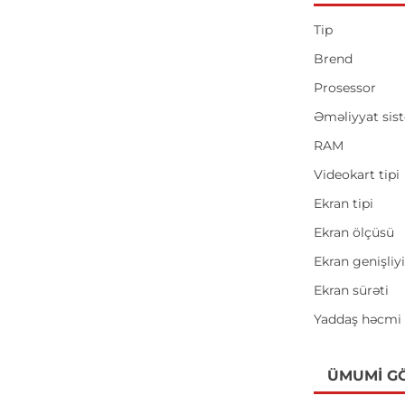
Tip
Brend
Prosessor
Əməliyyat sis
RAM
Videokart tipi
Ekran tipi
Ekran ölçüsü
Ekran genişliy
Ekran sürəti
Yaddaş həcmi
ÜMUMI G