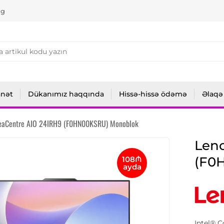
ng
anət
Dükanımız haqqında
Hissə-hissə ödəmə
Əlaqə
deaCentre AIO 24IRH9 (F0HN00KSRU) Monoblok
Leno
(F0
108₼
ayda
Intel® 