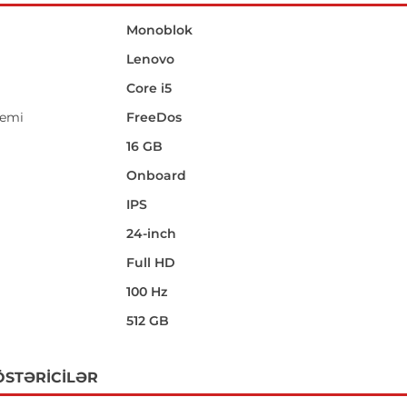
Monoblok
Lenovo
Core i5
temi
FreeDos
16 GB
Onboard
IPS
24-inch
i
Full HD
100 Hz
512 GB
ÖSTƏRICILƏR