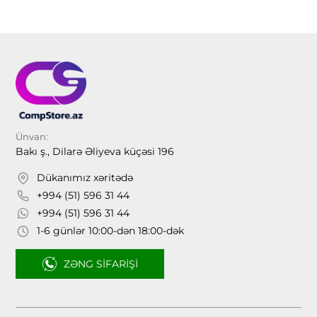
Ünvan:
Bakı ş., Dilarə Əliyeva küçəsi 196
Dükanımız xəritədə
+994 (51) 596 31 44
+994 (51) 596 31 44
1-6 günlər 10:00-dən 18:00-dək
ZƏNG SIFARIŞI