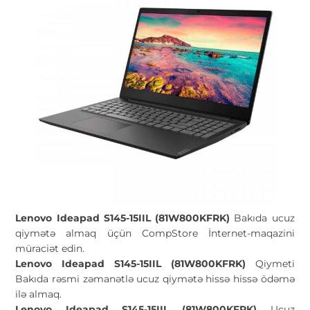
Lenovo Ideapad S145-15IIL (81W800KFRK)
Bakıda ucuz
qiymətə almaq üçün CompStore İnternet-maqazini
müraciət edin.
Lenovo Ideapad S145-15IIL (81W800KFRK)
Qiymeti
Bakıda rəsmi zəmanətlə ucuz qiymətə hissə hissə ödəmə
ilə almaq.
Lenovo Ideapad S145-15IIL (81W800KFRK)
Ucuz