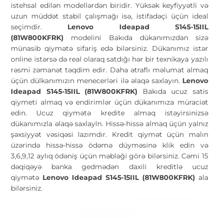
istehsal edilən modellərdən biridir. Yüksək keyfiyyətli və
uzun müddət stabil çalışmağı isə, istifadəçi üçün ideal
seçimdir.
Lenovo Ideapad S145-15IIL
(81W800KFRK)
modelini Bakıda dükanımızdan sizə
münasib qiymətə sifariş edə bilərsiniz. Dükanımız istər
online istərsə də real olaraq satdığı hər bir texnikaya yazılı
rəsmi zəmanət təqdim edir. Daha ətraflı məlumat almaq
üçün dülkanımızın menecerləri ilə əlaqə saxlayın.
Lenovo
Ideapad S145-15IIL (81W800KFRK)
Bakıda ucuz satis
qiymeti almaq və endirimlər üçün dükanımıza müraciət
edin. Ucuz qiymətə kredite almaq istəyirsinizsə
dükanımızla əlaqə saxlayln. Hissə-hissə almaq üçün yalnız
şəxsiyyət vəsiqəsi lazımdır. Kredit qiymət üçün malın
üzərində hissə-hissə ödəmə düyməsinə klik edin və
3,6,9,12 aylıq ödəniş üçün məbləği görə bilərsiniz. Cəmi 15
dəqiqəyə banka gedmədən daxili kreditlə ucuz
qiymətə
Lenovo Ideapad S145-15IIL (81W800KFRK)
ala
bilərsiniz.