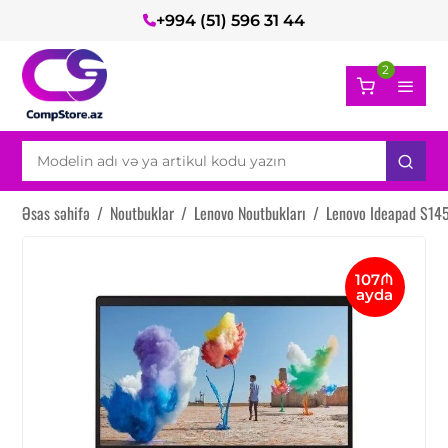
+994 (51) 596 31 44
2
Əsas səhifə
/
Noutbuklar
/
Lenovo Noutbukları
/
Lenovo Ideapad S14
107₼
ayda