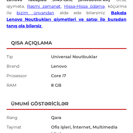
qiymətə,
Rəsmi zəmanət
,
Hissə-Hissə ödəmə
, köçürmə
ilə
bizim ünvandan
əldə edə bilərsiniz.
Bakıda
Lenovo
Noutbukları
qiymetləri və satışı ilə buradan
tanış ola bilərsiz
QISA AÇIQLAMA
Tip
Universal Noutbuklar
Brend
Lenovo
Prosessor
Core i7
RAM
8 GB
ÜMUMI GÖSTƏRICILƏR
Rəng
Qara
Təyinat
Ofis işləri, İnternet, Multimedia