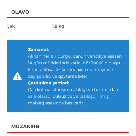
ƏLAVƏ
Çəki
1.8 kg
Zəmanət:
Alınan hər bir qurğu, qanun vericiliyə əsasən
14 gün müddətində xarici görünüşü olduğu
kimi qalıbsa, fiziki müdaxilə edilməyibsə,
dəyişdirilib və qaytarıla bilər.
Çatdırılma şərtləri:
Çatdırılma sifarişin məbləği və həcmindən
asılı olaraq, pulsuz və ya razılaşdırılmış
məbləğ əsasında baş verir.
MÜZAKIRƏ