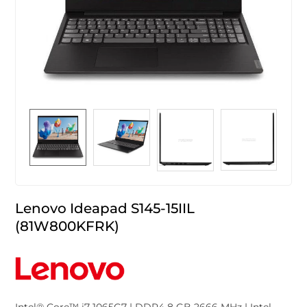
Lenovo Ideapad S145-15IIL
(81W800KFRK)
Intel® Core™ i7-1065G7 | DDR4 8 GB 2666 MHz | Intel