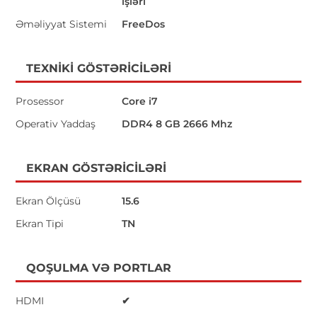
işləri
Əməliyyat Sistemi
FreeDos
TEXNIKI GÖSTƏRICILƏRI
Prosessor
Core i7
Operativ Yaddaş
DDR4 8 GB 2666 Mhz
EKRAN GÖSTƏRICILƏRI
Ekran Ölçüsü
15.6
Ekran Tipi
TN
QOŞULMA VƏ PORTLAR
HDMI
✔