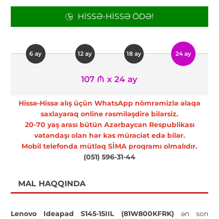
HISSƏ-HISSƏ ÖDƏ!
6 ay
12 ay
18 ay
24 ay
107 ₼ x 24 ay
Hissə-Hissə alış üçün WhatsApp nömrəmizlə əlaqə
saxlayaraq online rəsmiləşdirə bilərsiz.
20-70 yaş arası bütün Azərbaycan Respublikası
vətəndaşı olan hər kəs müraciət edə bilər.
Mobil telefonda mütləq SİMA proqramı olmalıdır.
(051) 596-31-44
MAL HAQQINDA
Lenovo Ideapad S145-15IIL (81W800KFRK)
ən son