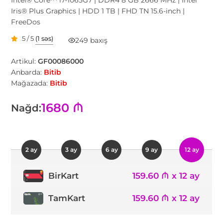
Iris® Plus Graphics | HDD 1 TB | FHD TN 15.6-inch |
FreeDos
5 / 5
(1 səs)
249 baxış
Artikul:
GF00086000
Anbarda:
Bitib
Mağazada:
Bitib
1680 ₼
Nağd:
2 ay
3 ay
6 ay
9 ay
12 ay
159.60 ₼ x 12 ay
BirKart
TamKart
159.60 ₼ x 12 ay