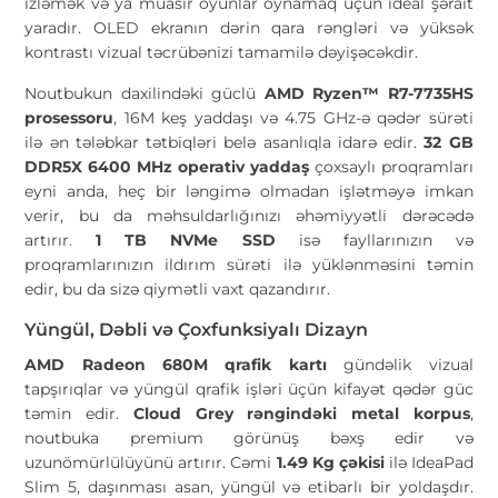
izləmək və ya müasir oyunlar oynamaq üçün ideal şərait
yaradır. OLED ekranın dərin qara rəngləri və yüksək
kontrastı vizual təcrübənizi tamamilə dəyişəcəkdir.
Noutbukun daxilindəki güclü
AMD Ryzen™ R7-7735HS
prosessoru
, 16M keş yaddaşı və 4.75 GHz-ə qədər sürəti
ilə ən tələbkar tətbiqləri belə asanlıqla idarə edir.
32 GB
DDR5X 6400 MHz operativ yaddaş
çoxsaylı proqramları
eyni anda, heç bir ləngimə olmadan işlətməyə imkan
verir, bu da məhsuldarlığınızı əhəmiyyətli dərəcədə
artırır.
1 TB NVMe SSD
isə fayllarınızın və
proqramlarınızın ildırım sürəti ilə yüklənməsini təmin
edir, bu da sizə qiymətli vaxt qazandırır.
Yüngül, Dəbli və Çoxfunksiyalı Dizayn
AMD Radeon 680M qrafik kartı
gündəlik vizual
tapşırıqlar və yüngül qrafik işləri üçün kifayət qədər güc
təmin edir.
Cloud Grey rəngindəki metal korpus
,
noutbuka premium görünüş bəxş edir və
uzunömürlülüyünü artırır. Cəmi
1.49 Kg çəkisi
ilə IdeaPad
Slim 5, daşınması asan, yüngül və etibarlı bir yoldaşdır.