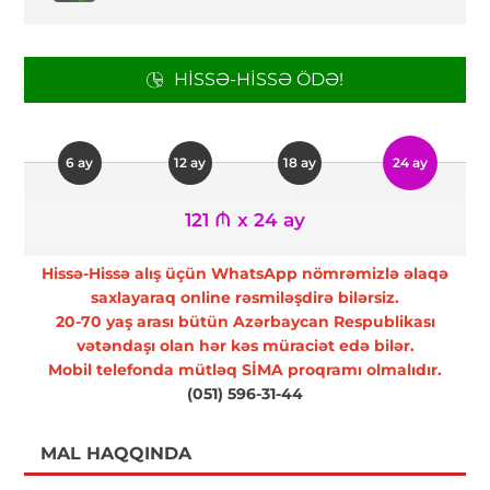
HISSƏ-HISSƏ ÖDƏ!
6 ay
12 ay
18 ay
24 ay
121 ₼ x 24 ay
Hissə-Hissə alış üçün WhatsApp nömrəmizlə əlaqə
saxlayaraq online rəsmiləşdirə bilərsiz.
20-70 yaş arası bütün Azərbaycan Respublikası
vətəndaşı olan hər kəs müraciət edə bilər.
Mobil telefonda mütləq SİMA proqramı olmalıdır.
(051) 596-31-44
MAL HAQQINDA