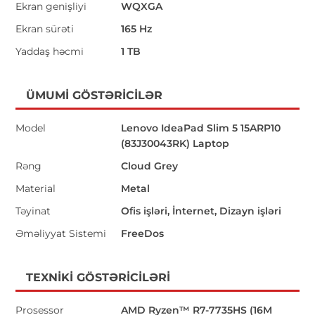
Ekran genişliyi
WQXGA
Ekran sürəti
165 Hz
Yaddaş həcmi
1 TB
ÜMUMI GÖSTƏRICILƏR
Model
Lenovo IdeaPad Slim 5 15ARP10
(83J30043RK) Laptop
Rəng
Cloud Grey
Material
Metal
Təyinat
Ofis işləri, İnternet, Dizayn işləri
Əməliyyat Sistemi
FreeDos
TEXNIKI GÖSTƏRICILƏRI
Prosessor
AMD Ryzen™ R7-7735HS (16M