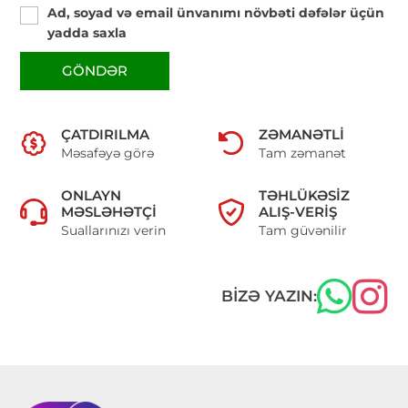
Ad, soyad və email ünvanımı növbəti dəfələr üçün
yadda saxla
GÖNDƏR
ÇATDIRILMA
ZƏMANƏTLI
Məsafəyə görə
Tam zəmanət
ONLAYN
TƏHLÜKƏSIZ
MƏSLƏHƏTÇI
ALIŞ-VERIŞ
Suallarınızı verin
Tam güvənilir
BIZƏ YAZIN: