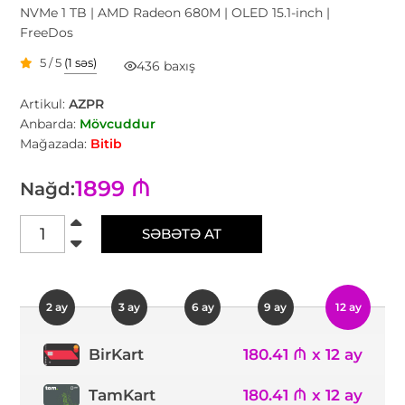
NVMe 1 TB | AMD Radeon 680M | OLED 15.1-inch |
FreeDos
5 / 5
(1 səs)
436 baxış
Artikul:
AZPR
Anbarda:
Mövcuddur
Mağazada:
Bitib
1899 ₼
Nağd:
SƏBƏTƏ AT
2 ay
3 ay
6 ay
9 ay
12 ay
180.41 ₼ x 12 ay
BirKart
TamKart
180.41 ₼ x 12 ay