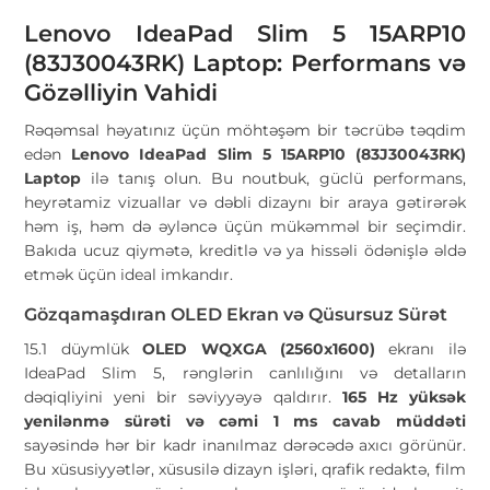
Lenovo IdeaPad Slim 5 15ARP10
(83J30043RK) Laptop: Performans və
Gözəlliyin Vahidi
Rəqəmsal həyatınız üçün möhtəşəm bir təcrübə təqdim
edən
Lenovo IdeaPad Slim 5 15ARP10 (83J30043RK)
Laptop
ilə tanış olun. Bu noutbuk, güclü performans,
heyrətamiz vizuallar və dəbli dizaynı bir araya gətirərək
həm iş, həm də əyləncə üçün mükəmməl bir seçimdir.
Bakıda ucuz qiymətə, kreditlə və ya hissəli ödənişlə əldə
etmək üçün ideal imkandır.
Gözqamaşdıran OLED Ekran və Qüsursuz Sürət
15.1 düymlük
OLED WQXGA (2560x1600)
ekranı ilə
IdeaPad Slim 5, rənglərin canlılığını və detalların
dəqiqliyini yeni bir səviyyəyə qaldırır.
165 Hz yüksək
yenilənmə sürəti və cəmi 1 ms cavab müddəti
sayəsində hər bir kadr inanılmaz dərəcədə axıcı görünür.
Bu xüsusiyyətlər, xüsusilə dizayn işləri, qrafik redaktə, film