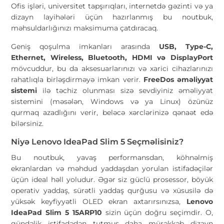
Ofis işləri, universitet tapşırıqları, internetdə gəzinti və ya
dizayn layihələri üçün hazırlanmış bu noutbuk,
məhsuldarlığınızı maksimuma çatdıracaq.
Geniş qoşulma imkanları arasında
USB, Type-C,
Ethernet, Wireless, Bluetooth, HDMI və DisplayPort
mövcuddur, bu da aksesuarlarınızı və xarici cihazlarınızı
rahatlıqla birləşdirməyə imkan verir.
FreeDos əməliyyat
sistemi
ilə təchiz olunması sizə sevdiyiniz əməliyyat
sistemini (məsələn, Windows və ya Linux) özünüz
qurmaq azadlığını verir, beləcə xərclərinizə qənaət edə
bilərsiniz.
Niyə Lenovo IdeaPad Slim 5 Seçməlisiniz?
Bu noutbuk, yavaş performansdan, köhnəlmiş
ekranlardan və məhdud yaddaşdan yorulan istifadəçilər
üçün ideal həll yoludur. Əgər siz güclü prosessor, böyük
operativ yaddaş, sürətli yaddaş qurğusu və xüsusilə də
yüksək keyfiyyətli OLED ekran axtarırsınızsa,
Lenovo
IdeaPad Slim 5 15ARP10
sizin üçün doğru seçimdir. O,
gündəlik istifadədən tutmuş daha mürəkkəb dizayn