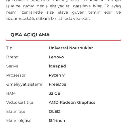
işlərinə qədər geniş ehtiyacları qarşılaya bilər. 12 aylıq
rəsmi zəmanətlə sizə əlavə güvən təmin edir və
uzunmüddətli, etibarlı bir istifadə vəd edir.
QISA AÇIQLAMA
Tip
Universal Noutbuklar
Brend
Lenovo
Seriya
İdeapad
Prosessor
Ryzen 7
Əməliyyat sistemi
FreeDos
RAM
32 GB
Videokart tipi
AMD Radeon Graphics
Ekran tipi
OLED
Ekran ölçüsü
15.1-inch