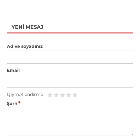
YENI MESAJ
Ad və soyadınız
Email
Qiymətləndirmə
*
Şərh