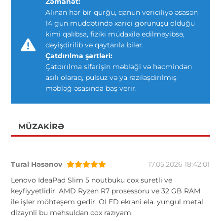
Zəmanət:
Alınan hər bir qurğu, qanun vericiliyə əsasən
14 gün müddətində xarici görünüşü olduğu
kimi qalıbsa, fiziki müdaxilə edilməyibsə,
dəyişdirilib və qaytarıla bilər.
Çatdırılma şərtləri:
Çatdırılma sifarişin məbləği və həcmindən
asılı olaraq, pulsuz və ya razılaşdırılmış
məbləğ əsasında baş verir.
MÜZAKIRƏ
Tural Həsənov
17.05.2026 18:42:01
Lenovo IdeaPad Slim 5 noutbuku cox suretli ve
keyfiyyetlidir. AMD Ryzen R7 prosessoru ve 32 GB RAM
ile işler möhteşem gedir. OLED ekrani ela. yungul metal
dizaynli bu mehsuldan cox razıyam.