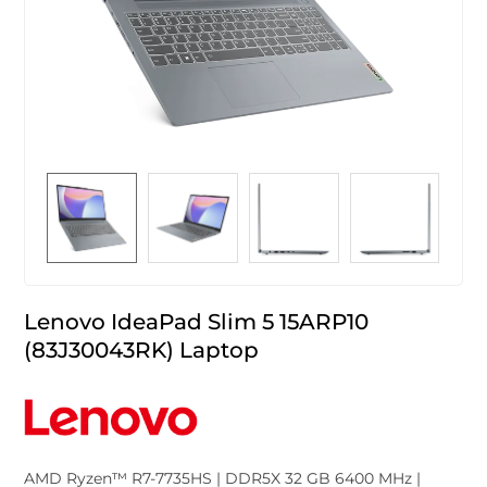
Lenovo IdeaPad Slim 5 15ARP10
(83J30043RK) Laptop
AMD Ryzen™ R7-7735HS | DDR5X 32 GB 6400 MHz |