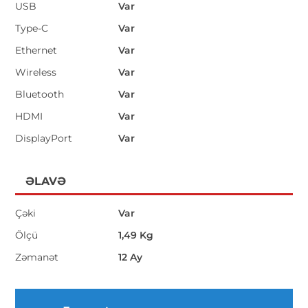
USB
Var
Type-C
Var
Ethernet
Var
Wireless
Var
Bluetooth
Var
HDMI
Var
DisplayPort
Var
ƏLAVƏ
Çəki
Var
Ölçü
1,49 Kg
Zəmanət
12 Ay