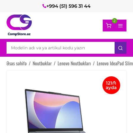
+994 (51) 596 31 44
2
Əsas səhifə
/
Noutbuklar
/
Lenovo Noutbukları
/
Lenovo IdeaPad Sli
121₼
ayda