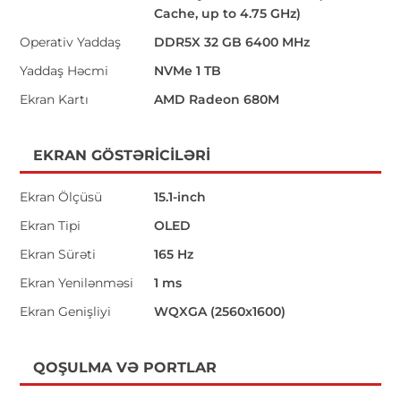
Cache, up to 4.75 GHz)
Operativ Yaddaş
DDR5X 32 GB 6400 MHz
Yaddaş Həcmi
NVMe 1 TB
Ekran Kartı
AMD Radeon 680M
EKRAN GÖSTƏRICILƏRI
Ekran Ölçüsü
15.1-inch
Ekran Tipi
OLED
Ekran Sürəti
165 Hz
Ekran Yenilənməsi
1 ms
Ekran Genişliyi
WQXGA (2560x1600)
QOŞULMA VƏ PORTLAR