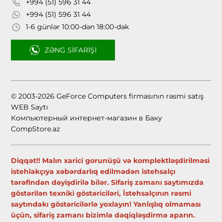
+994 (51) 596 31 44
+994 (51) 596 31 44
1-6 günlər 10:00-dən 18:00-dək
ZƏNG SIFARIŞI
© 2003-2026 GeForce Computers firmasının rəsmi satış
WEB Saytı
Компьютерный интернет-магазин в Баку
CompStore.az
Diqqət!! Malın xarici gorunüşü və komplektləşdirilməsi
istehlakçıya xəbərdarlıq edilmədən istehsalçı
tərəfindən dəyişdirilə bilər. Sifariş zamanı saytımızda
göstərilən texniki göstəriciləri, İstehsalçının rəsmi
saytındakı göstəricilərlə yoxlayın! Yanlışlıq olmaması
üçün, sifariş zamanı bizimlə dəqiqləşdirmə aparın.