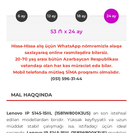
6 ay
12 ay
18 ay
24 ay
53 ₼ x 24 ay
Hissə-Hissə alış üçün WhatsApp nömrəmizlə əlaqə
saxlayaraq online rəsmiləşdirə bilərsiz.
20-70 yaş arası bütün Azərbaycan Respublikası
vətəndaşı olan hər kəs müraciət edə bilər.
Mobil telefonda mütləq SİMA proqramı olmalıdır.
(051) 596-31-44
MAL HAQQINDA
Lenovo IP S145-15IIL (1S81W800K3US)
ən son istehsal
edilən modellərdən biridir. Yüksək keyfiyyətli və uzun
müddət stabil çalışmağı isə, istifadəçi üçün ideal
seçimdir.
Lenovo IP S145-15IIL (1S81W800K3US)
modelini