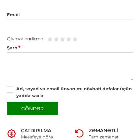
Email
Qiymətləndirmə
*
Şərh
Ad, soyad və email ünvanımı növbəti dəfələr üçün
yadda saxla
GÖNDƏR
ÇATDIRILMA
ZƏMANƏTLI
Məsafəyə görə
Tam zəmanət