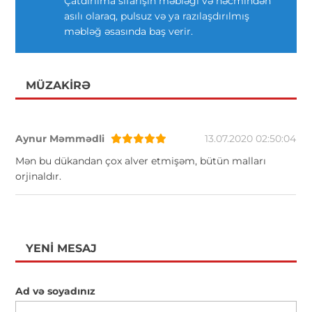
Çatdırılma sifarişin məbləği və həcmindən
asılı olaraq, pulsuz və ya razılaşdırılmış
məbləğ əsasında baş verir.
MÜZAKIRƏ
Aynur Məmmədli
13.07.2020 02:50:04
Mən bu dükandan çox alver etmişəm, bütün malları
orjinaldır.
YENI MESAJ
Ad və soyadınız