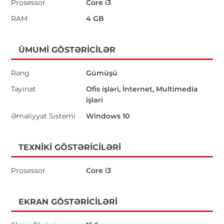
Prosessor
Core i3
RAM
4 GB
ÜMUMI GÖSTƏRICILƏR
Rəng
Gümüşü
Təyinat
Ofis işləri, İnternet, Multimedia
işləri
Əməliyyat Sistemi
Windows 10
TEXNIKI GÖSTƏRICILƏRI
Prosessor
Core i3
EKRAN GÖSTƏRICILƏRI