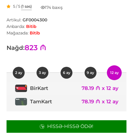
5 / 5
(1 səs)
174 baxış
Artikul:
GF0004300
Anbarda:
Bitib
Mağazada:
Bitib
823 ₼
Nağd:
2 ay
3 ay
6 ay
9 ay
12 ay
78.19 ₼ x 12 ay
BirKart
TamKart
78.19 ₼ x 12 ay
HISSƏ-HISSƏ ÖDƏ!