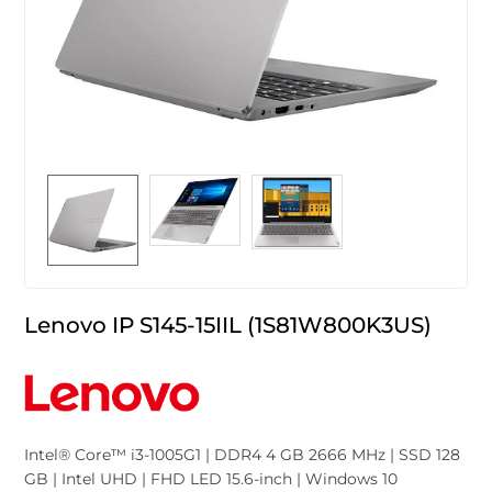
Lenovo IP S145-15IIL (1S81W800K3US)
Intel® Core™ i3-1005G1 | DDR4 4 GB 2666 MHz | SSD 128
GB | Intel UHD | FHD LED 15.6-inch | Windows 10