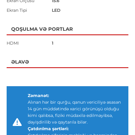
Ekran Ölçüsü
15.6
Ekran Tipi
LED
QOŞULMA VƏ PORTLAR
HDMI
1
ƏLAVƏ
Zəmanət:
Alınan hər bir qurğu, qanun vericiliyə əsasən
14 gün müddətində xarici görünüşü olduğu
kimi qalıbsa, fiziki müdaxilə edilməyibsə,
dəyişdirilib və qaytarıla bilər.
Çatdırılma şərtləri: