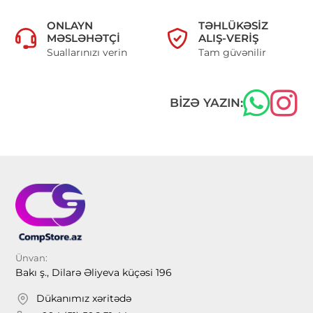
ONLAYN
TƏHLÜKƏSIZ
MƏSLƏHƏTÇI
ALIŞ-VERIŞ
Suallarınızı verin
Tam güvənilir
BIZƏ YAZIN:
Ünvan:
Bakı ş., Dilarə Əliyeva küçəsi 196
Dükanımız xəritədə