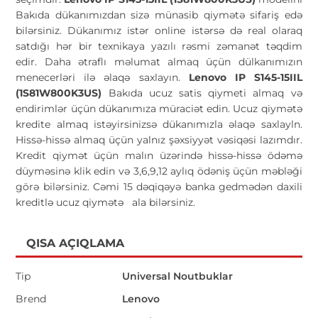
Bakıda dükanımızdan sizə münasib qiymətə sifariş edə
bilərsiniz. Dükanımız istər online istərsə də real olaraq
satdığı hər bir texnikaya yazılı rəsmi zəmanət təqdim
edir. Daha ətraflı məlumat almaq üçün dülkanımızın
menecerləri ilə əlaqə saxlayın.
Lenovo IP S145-15IIL
(1S81W800K3US)
Bakıda ucuz satis qiymeti almaq və
endirimlər üçün dükanımıza müraciət edin. Ucuz qiymətə
kredite almaq istəyirsinizsə dükanımızla əlaqə saxlayln.
Hissə-hissə almaq üçün yalnız şəxsiyyət vəsiqəsi lazımdır.
Kredit qiymət üçün malın üzərində hissə-hissə ödəmə
düyməsinə klik edin və 3,6,9,12 aylıq ödəniş üçün məbləği
görə bilərsiniz. Cəmi 15 dəqiqəyə banka gedmədən daxili
kreditlə ucuz qiymətə
ala bilərsiniz.
QISA AÇIQLAMA
Tip
Universal Noutbuklar
Brend
Lenovo