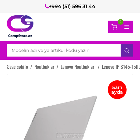
+994 (51) 596 31 44
2
Əsas səhifə
/
Noutbuklar
/
Lenovo Noutbukları
/
Lenovo IP S145-15I
53₼
ayda