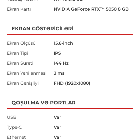
Ekran Kartı
NVIDIA GeForce RTX™ 5050 8 GB
EKRAN GÖSTƏRICILƏRI
Ekran Ölçüsü
15.6-inch
Ekran Tipi
IPS
Ekran Sürəti
144 Hz
Ekran Yenilənməsi
3 ms
Ekran Genişliyi
FHD (1920x1080)
QOŞULMA VƏ PORTLAR
USB
Var
Type-C
Var
Ethernet
Var