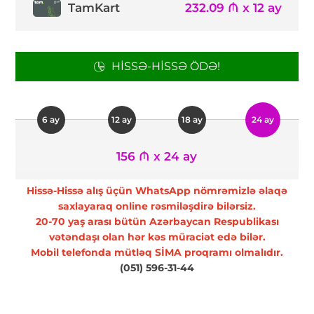
TamKart
232.09 ₼ x 12 ay
HISSƏ-HISSƏ ÖDƏ!
6 ay
12 ay
18 ay
24 ay
156 ₼ x 24 ay
Hissə-Hissə alış üçün WhatsApp nömrəmizlə əlaqə
saxlayaraq online rəsmiləşdirə bilərsiz.
20-70 yaş arası bütün Azərbaycan Respublikası
vətəndaşı olan hər kəs müraciət edə bilər.
Mobil telefonda mütləq SİMA proqramı olmalıdır.
(051) 596-31-44