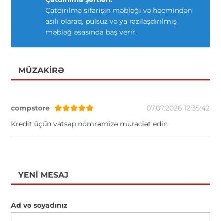
Çatdırılma sifarişin məbləği və həcmindən
asılı olaraq, pulsuz və ya razılaşdırılmış
məbləğ əsasında baş verir.
MÜZAKIRƏ
compstore
07.07.2026 12:35:42
Kredit üçün vatsap nömrəmizə müraciət edin
YENI MESAJ
Ad və soyadınız