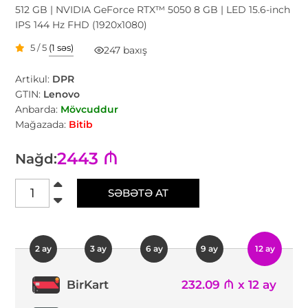
512 GB | NVIDIA GeForce RTX™ 5050 8 GB | LED 15.6-inch
IPS 144 Hz FHD (1920x1080)
5 / 5
(1 səs)
247 baxış
Artikul:
DPR
GTIN:
Lenovo
Anbarda:
Mövcuddur
Mağazada:
Bitib
2443 ₼
Nağd:
SƏBƏTƏ AT
2 ay
3 ay
6 ay
9 ay
12 ay
232.09 ₼ x 12 ay
BirKart