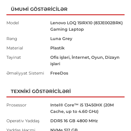
ÜMUMI GÖSTƏRICILƏR
Model
Lenovo LOQ 15IRX10 (83JE002BRK)
Gaming Laptop
Rəng
Luna Grey
Material
Plastik
Təyinat
Ofis işləri, İnternet, Oyun, Dizayn
işləri
Əməliyyat Sistemi
FreeDos
TEXNIKI GÖSTƏRICILƏRI
Prosessor
Intel® Core™ i5 13450HX (20M
Cache, up to 4.60 GHz)
Operativ Yaddaş
DDR5 16 GB 4800 MHz
Yaddaş Həcmi
NVMe 512 GB