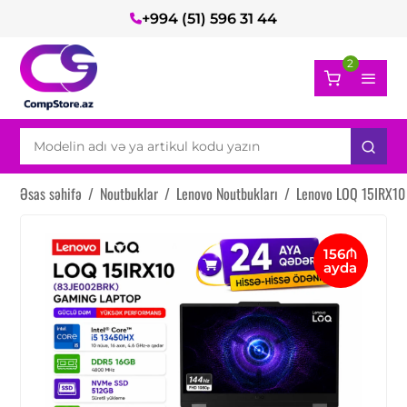
+994 (51) 596 31 44
2
Əsas səhifə
/
Noutbuklar
/
Lenovo Noutbukları
/
Lenovo LOQ 15IRX10
156₼
ayda