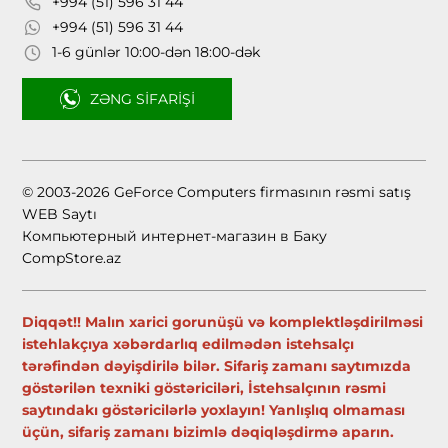
+994 (51) 596 31 44
+994 (51) 596 31 44
1-6 günlər 10:00-dən 18:00-dək
ZƏNG SIFARIŞI
© 2003-2026 GeForce Computers firmasının rəsmi satış
WEB Saytı
Компьютерный интернет-магазин в Баку
CompStore.az
Diqqət!! Malın xarici gorunüşü və komplektləşdirilməsi
istehlakçıya xəbərdarlıq edilmədən istehsalçı
tərəfindən dəyişdirilə bilər. Sifariş zamanı saytımızda
göstərilən texniki göstəriciləri, İstehsalçının rəsmi
saytındakı göstəricilərlə yoxlayın! Yanlışlıq olmaması
üçün, sifariş zamanı bizimlə dəqiqləşdirmə aparın.