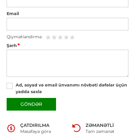
Email
Qiymətləndirmə
*
Şərh
Ad, soyad və email ünvanımı növbəti dəfələr üçün
yadda saxla
GÖNDƏR
ÇATDIRILMA
ZƏMANƏTLI
Məsafəyə görə
Tam zəmanət