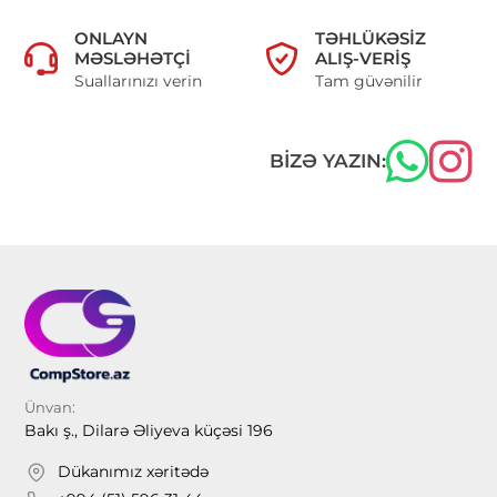
ONLAYN
TƏHLÜKƏSIZ
MƏSLƏHƏTÇI
ALIŞ-VERIŞ
Suallarınızı verin
Tam güvənilir
BIZƏ YAZIN:
Ünvan:
Bakı ş., Dilarə Əliyeva küçəsi 196
Dükanımız xəritədə