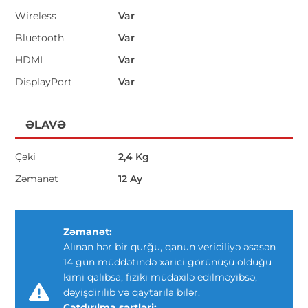
Wireless
Var
Bluetooth
Var
HDMI
Var
DisplayPort
Var
ƏLAVƏ
Çəki
2,4 Kg
Zəmanət
12 Ay
Zəmanət:
Alınan hər bir qurğu, qanun vericiliyə əsasən
14 gün müddətində xarici görünüşü olduğu
kimi qalıbsa, fiziki müdaxilə edilməyibsə,
dəyişdirilib və qaytarıla bilər.
Çatdırılma şərtləri: