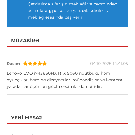
Çatdırılma sifarişin məbləği və həcmindən
asılı olaraq, pulsuz və ya razılaşdırılmış
məbləğ əsasında baş verir.
MÜZAKIRƏ
Rasim
04.10.2025 14:41:05
Lenovo LOQ i7-13650HX RTX 5060 noutbuku həm
oyunçular, həm də dizaynerlər, mühəndislər və kontent
yaradanlar üçün ən güclü seçimlərdən biridir.
YENI MESAJ