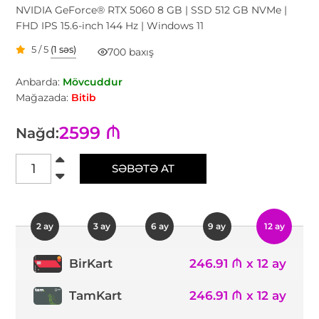
NVIDIA GeForce® RTX 5060 8 GB | SSD 512 GB NVMe |
FHD IPS 15.6-inch 144 Hz | Windows 11
5 / 5
(1 səs)
700 baxış
Anbarda:
Mövcuddur
Mağazada:
Bitib
2599 ₼
Nağd:
SƏBƏTƏ AT
2 ay
3 ay
6 ay
9 ay
12 ay
246.91 ₼ x 12 ay
BirKart
TamKart
246.91 ₼ x 12 ay