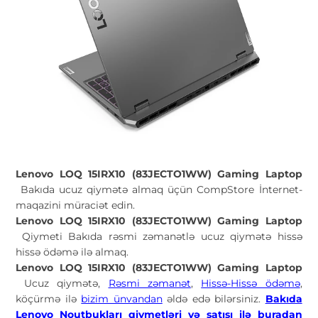
Lenovo LOQ 15IRX10 (83JECTO1WW) Gaming Laptop
Bakıda ucuz qiymətə almaq üçün CompStore İnternet-
maqazini müraciət edin.
Lenovo LOQ 15IRX10 (83JECTO1WW) Gaming Laptop
Qiymeti Bakıda rəsmi zəmanətlə ucuz qiymətə hissə
hissə ödəmə ilə almaq.
Lenovo LOQ 15IRX10 (83JECTO1WW) Gaming Laptop
Ucuz qiymətə,
Rəsmi zəmanət
,
Hissə-Hissə ödəmə
,
köçürmə ilə
bizim ünvandan
əldə edə bilərsiniz.
Bakıda
Lenovo
Noutbukları
qiymetləri və satışı ilə buradan