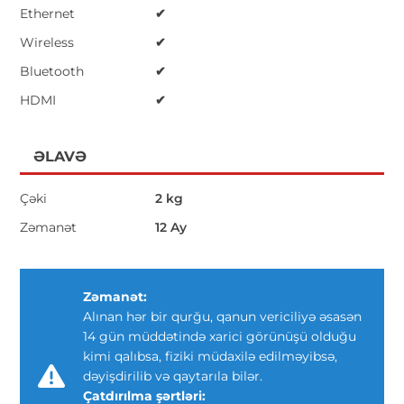
Ethernet
✔
Wireless
✔
Bluetooth
✔
HDMI
✔
ƏLAVƏ
Çəki
2 kg
Zəmanət
12 Ay
Zəmanət:
Alınan hər bir qurğu, qanun vericiliyə əsasən
14 gün müddətində xarici görünüşü olduğu
kimi qalıbsa, fiziki müdaxilə edilməyibsə,
dəyişdirilib və qaytarıla bilər.
Çatdırılma şərtləri: