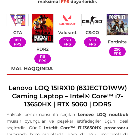
maksimal
FPS
dəyərləridir.
GTA
Valorant
CS:GO
180
570
750
Fortinite
FPS
FPS
FPS
RDR2
250
FPS
116
FPS
MAL HAQQINDA
Lenovo LOQ 15IRX10 (83JECTO1WW)
Gaming Laptop – Intel® Core™ i7-
13650HX | RTX 5060 | DDR5
Yüksək performansı ilə seçilən
Lenovo LOQ noutbuk
müasir oyunçular və peşəkar istifadəçilər üçün ideal
seçimdir. Güclü
Intel® Core™ i7-13650HX prosessoru
sayəsində həm oyunlarda, həm də ağır proqramlarda