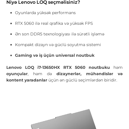
Niyə Lenovo LOQ seçməlisiniz?
Oyunlarda yüksək performans
RTX 5060 ilə real qrafika və yüksək FPS
Ən son DDR5 texnologiyası ilə sürətli işləmə
Kompakt dizayn və güclü soyutma sistemi
Gaming və iş üçün universal noutbuk
Lenovo LOQ i7-13650HX RTX 5060 noutbuku
həm
oyunçular
, həm də
dizaynerlər, mühəndislər və
kontent yaradanlar
üçün ən güclü seçimlərdən biridir.