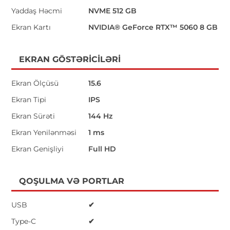
Yaddaş Həcmi
NVME 512 GB
Ekran Kartı
NVIDIA® GeForce RTX™ 5060 8 GB
EKRAN GÖSTƏRICILƏRI
Ekran Ölçüsü
15.6
Ekran Tipi
IPS
Ekran Sürəti
144 Hz
Ekran Yenilənməsi
1 ms
Ekran Genişliyi
Full HD
QOŞULMA VƏ PORTLAR
USB
✔
Type-C
✔