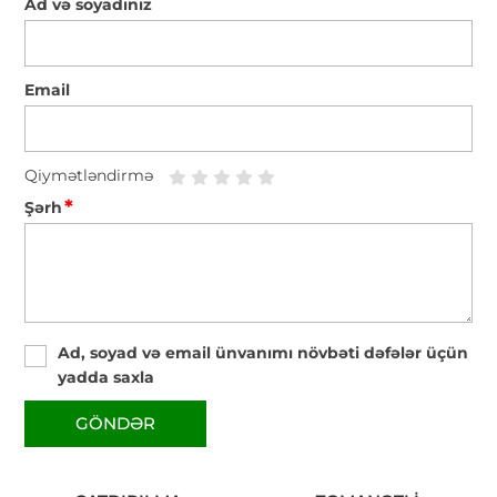
Ad və soyadınız
Email
Qiymətləndirmə
*
Şərh
Ad, soyad və email ünvanımı növbəti dəfələr üçün
yadda saxla
GÖNDƏR