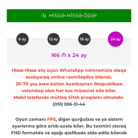
HISSƏ-HISSƏ ÖDƏ!
6 ay
12 ay
18 ay
24 ay
166 ₼ x 24 ay
Hissə-Hissə alış üçün WhatsApp nömrəmizlə əlaqə
saxlayaraq online rəsmiləşdirə bilərsiz.
20-70 yaş arası bütün Azərbaycan Respublikası
vətəndaşı olan hər kəs müraciət edə bilər.
Mobil telefonda mütləq SİMA proqramı olmalıdır.
(051) 596-31-44
Oyun zamanı
FPS
, digər qurğulara və ya sistem
ayarlarına görə artıb-azala bilər. Bu təxmini olaraq
FHD formatda və aşağı qrafikada əldə edilə biləcək