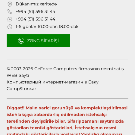
Dükanımız xəritədə
+994 (51) 596 31 44
+994 (51) 596 31 44
1-6 günlər 10:00-dən 18:00-dək
ZƏNG SIFARIŞI
© 2003-2026 GeForce Computers firmasının rəsmi satış
WEB Saytı
Компьютерный интернет-магазин в Баку
CompStore.az
Diqqət!! Malın xarici gorunüşü və komplektləşdirilməsi
istehlakçıya xəbərdarlıq edilmədən istehsalçı
tərəfindən dəyişdirilə bilər. Sifariş zamanı saytımızda
göstərilən texniki göstəriciləri, İstehsalçının rəsmi
saytındakı göstəricilərlə yoxlayın! Yanlışlıq olmaması