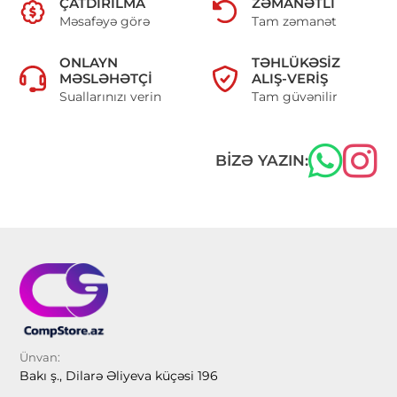
ÇATDIRILMA
ZƏMANƏTLI
Məsafəyə görə
Tam zəmanət
ONLAYN
TƏHLÜKƏSIZ
MƏSLƏHƏTÇI
ALIŞ-VERIŞ
Suallarınızı verin
Tam güvənilir
BIZƏ YAZIN:
Ünvan:
Bakı ş., Dilarə Əliyeva küçəsi 196