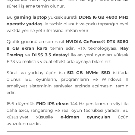
sürətli işləmə təmin olunur.
Bu
gaming laptop
yüksək sürətli
DDR5 16 GB 4800 MHz
operativ yaddaş
ilə təchiz olunub və çoxlu tapşırığın eyni
vaxtda yerinə yetirilməsinə imkan verir.
Qrafik gücünü ən son nəsil
NVIDIA GeForce® RTX 5060
8 GB ekran kartı
təmin edir. RTX texnologiyası,
Ray
Tracing
və
DLSS 3.5 dəstəyi
ilə ən yeni oyunları yüksək
FPS və realistik vizual effektlərlə oynaya bilərsiniz.
Sürət və yaddaş üçün isə
512 GB NVMe SSD
istifadə
olunur. Bu, oyunların, proqramların və Windows 11
əməliyyat sisteminin saniyələr ərzində açılmasını təmin
edir.
15.6 düymlük
FHD IPS ekran
144 Hz yenilənmə tezliyi ilə
daha axıcı, rəngarəng və real oyun təcrübəsi yaradır. Bu
xüsusiyyət xüsusilə
e-idman oyunçuları
üçün
əvəzolunmazdır.