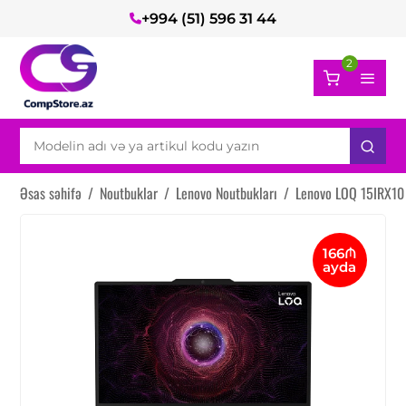
+994 (51) 596 31 44
2
Əsas səhifə
/
Noutbuklar
/
Lenovo Noutbukları
/
Lenovo LOQ 15IRX1
166₼
ayda