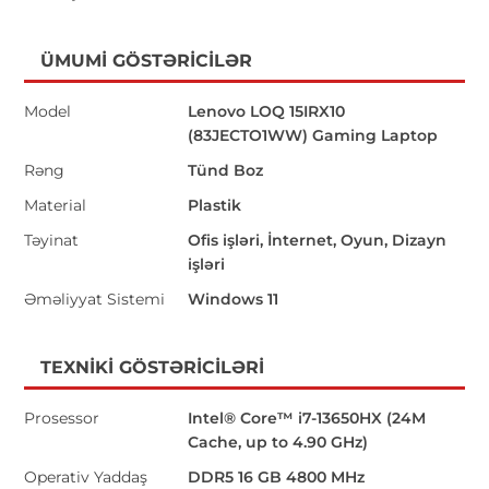
ÜMUMI GÖSTƏRICILƏR
Model
Lenovo LOQ 15IRX10
(83JECTO1WW) Gaming Laptop
Rəng
Tünd Boz
Material
Plastik
Təyinat
Ofis işləri, İnternet, Oyun, Dizayn
işləri
Əməliyyat Sistemi
Windows 11
TEXNIKI GÖSTƏRICILƏRI
Prosessor
Intel® Core™ i7-13650HX (24M
Cache, up to 4.90 GHz)
Operativ Yaddaş
DDR5 16 GB 4800 MHz