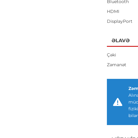
Bluetooth
HDMI
DisplayPort
ƏLAVƏ
Çəki
Zəmanət
Zəm
Alın
müdd
fizi
bilər