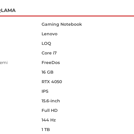
QLAMA
Gaming Notebook
Lenovo
LOQ
Core i7
temi
FreeDos
16 GB
RTX 4050
IPS
15.6-inch
i
Full HD
144 Hz
1 TB