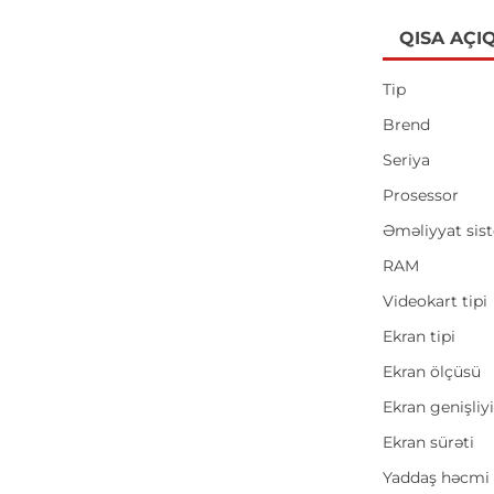
QISA AÇI
Tip
Brend
Seriya
Prosessor
Əməliyyat sis
RAM
Videokart tipi
Ekran tipi
Ekran ölçüsü
Ekran genişliy
Ekran sürəti
Yaddaş həcmi