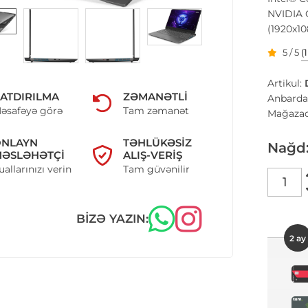
NVIDIA G
(1920x10
5 / 5
(
Artikul:
ATDIRILMA
ZƏMANƏTLI
Anbarda
əsafəyə görə
Tam zəmanət
Mağazad
ONLAYN
TƏHLÜKƏSIZ
Nağd
ƏSLƏHƏTÇI
ALIŞ-VERIŞ
uallarınızı verin
Tam güvənilir
BIZƏ YAZIN:
2 ay