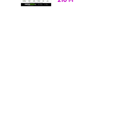
210
₼