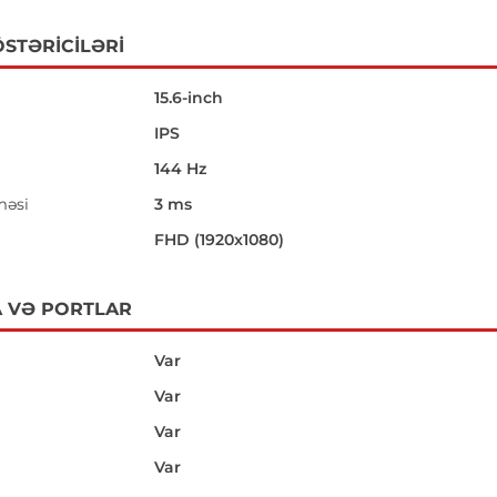
STƏRICILƏRI
15.6-inch
IPS
144 Hz
məsi
3 ms
i
FHD (1920x1080)
 VƏ PORTLAR
Var
Var
Var
Var