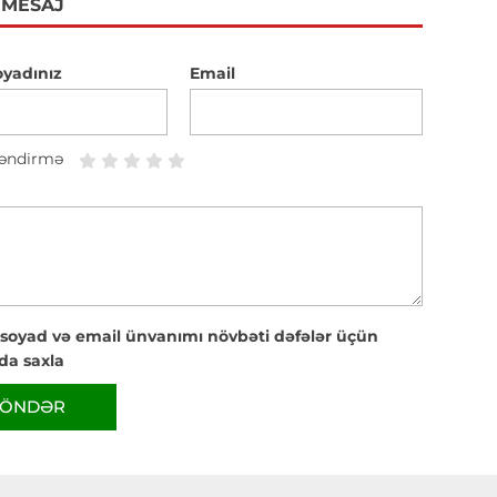
 MESAJ
oyadınız
Email
əndirmə
 soyad və email ünvanımı növbəti dəfələr üçün
da saxla
ÖNDƏR