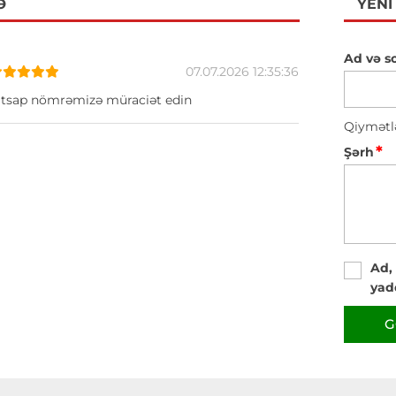
Ə
YENI
Ad və s
07.07.2026 12:35:36
atsap nömrəmizə müraciət edin
Qiymətl
*
Şərh
Ad,
yad
G