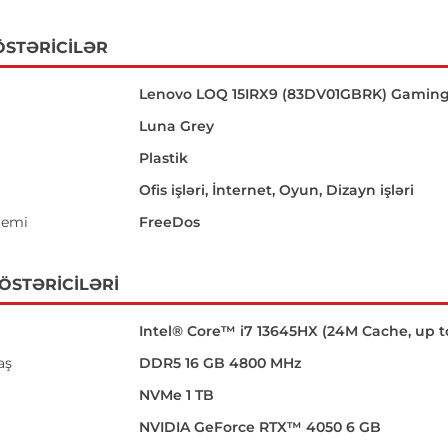
ÖSTƏRICILƏR
Lenovo LOQ 15IRX9 (83DV01GBRK) Gaming
Luna Grey
Plastik
Ofis işləri, İnternet, Oyun, Dizayn işləri
temi
FreeDos
GÖSTƏRICILƏRI
Intel® Core™ i7 13645HX (24M Cache, up t
aş
DDR5 16 GB 4800 MHz
NVMe 1 TB
NVIDIA GeForce RTX™ 4050 6 GB