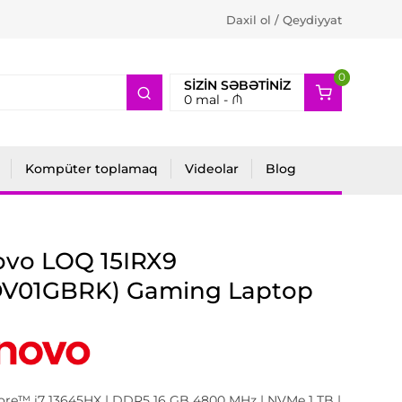
Daxil ol / Qeydiyyat
0
2
SIZIN SƏBƏTINIZ
0
mal -
₼
Kompüter toplamaq
Videolar
Blog
ovo LOQ 15IRX9
DV01GBRK) Gaming Laptop
Core™ i7 13645HX | DDR5 16 GB 4800 MHz | NVMe 1 TB |