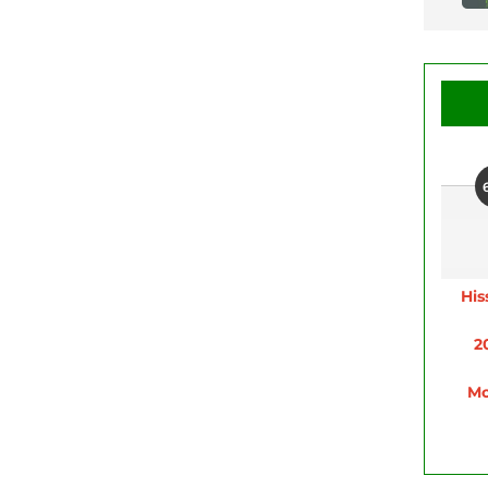
His
2
Mo