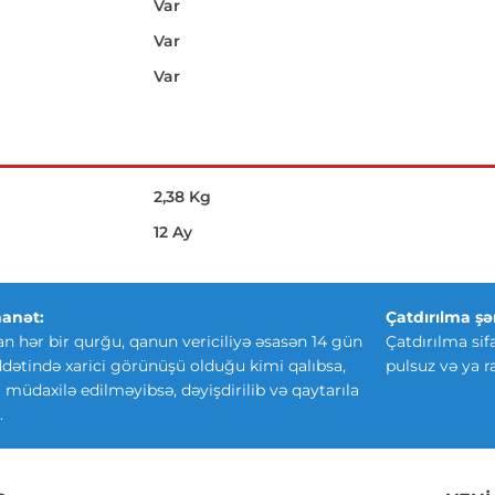
Var
Var
Var
2,38 Kg
12 Ay
anət:
Çatdırılma şər
an hər bir qurğu, qanun vericiliyə əsasən 14 gün
Çatdırılma sif
ətində xarici görünüşü olduğu kimi qalıbsa,
pulsuz və ya r
ki müdaxilə edilməyibsə, dəyişdirilib və qaytarıla
.