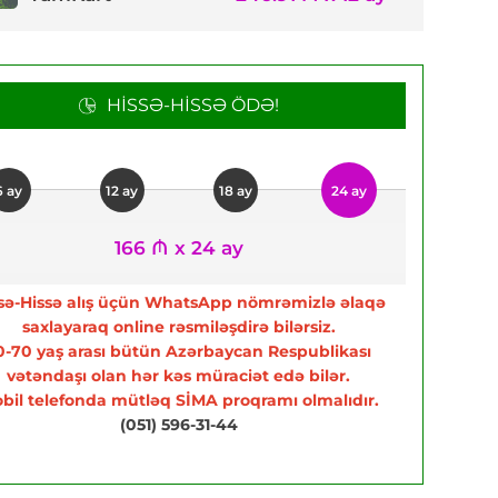
HISSƏ-HISSƏ ÖDƏ!
6 ay
12 ay
18 ay
24 ay
166 ₼ x 24 ay
sə-Hissə alış üçün WhatsApp nömrəmizlə əlaqə
saxlayaraq online rəsmiləşdirə bilərsiz.
0-70 yaş arası bütün Azərbaycan Respublikası
vətəndaşı olan hər kəs müraciət edə bilər.
bil telefonda mütləq SİMA proqramı olmalıdır.
(051) 596-31-44