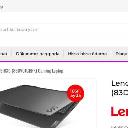
ng
anət
Dükanımız haqqında
Hissə-hissə ödəmə
Əlaqə
15IRX9 (83DV01GBRK) Gaming Laptop
Len
(83
166₼
ayda
Intel® 