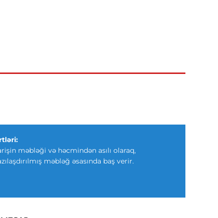
tləri:
arişin məbləği və həcmindən asılı olaraq,
azılaşdırılmış məbləğ əsasında baş verir.