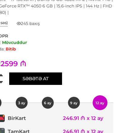
eForce RTX™ 4050 6 GB | 15.6-inch IPS | 144 Hz | FHD
80) |
1 səs)
245 baxış
DPR
:
Mövcuddur
a:
Bitib
2599 ₼
:
SƏBƏTƏ AT
3 ay
6 ay
9 ay
12 ay
246.91 ₼ x 12 ay
BirKart
TamKart
246.91 ₼ x 12 ay