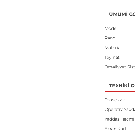
ÜMUMI G
Model
Rəng
Material
Təyinat
Əməliyyat Sis
TEXNIKI 
Prosessor
Operativ Yadd
Yaddaş Həcmi
Ekran Kartı