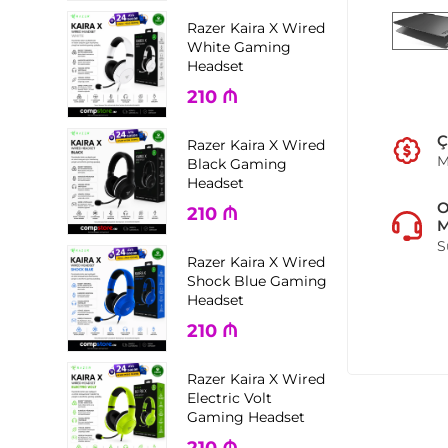
Razer Kaira X Wired
White Gaming
Headset
210
₼
Ç
Razer Kaira X Wired
M
Black Gaming
Headset
210
₼
M
S
Razer Kaira X Wired
Shock Blue Gaming
Headset
210
₼
Razer Kaira X Wired
Electric Volt
Gaming Headset