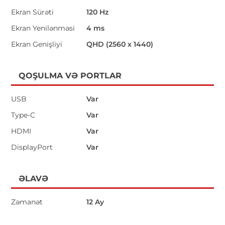
Ekran Sürəti
120 Hz
Ekran Yenilənməsi
4 ms
Ekran Genişliyi
QHD (2560 x 1440)
QOŞULMA VƏ PORTLAR
USB
Var
Type-C
Var
HDMI
Var
DisplayPort
Var
ƏLAVƏ
Zəmanət
12 Ay