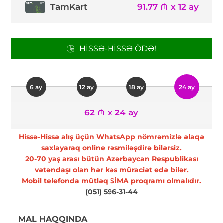
TamKart
91.77 ₼ x 12 ay
HISSƏ-HISSƏ ÖDƏ!
6 ay
12 ay
18 ay
24 ay
62 ₼ x 24 ay
Hissə-Hissə alış üçün WhatsApp nömrəmizlə əlaqə
saxlayaraq online rəsmiləşdirə bilərsiz.
20-70 yaş arası bütün Azərbaycan Respublikası
vətəndaşı olan hər kəs müraciət edə bilər.
Mobil telefonda mütləq SİMA proqramı olmalıdır.
(051) 596-31-44
MAL HAQQINDA