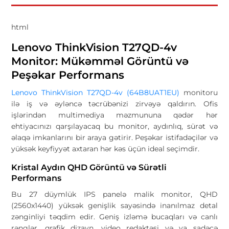
html
Lenovo ThinkVision T27QD-4v
Monitor: Mükəmməl Görüntü və
Peşəkar Performans
Lenovo ThinkVision T27QD-4v (64B8UAT1EU)
monitoru
ilə iş və əyləncə təcrübənizi zirvəyə qaldırın. Ofis
işlərindən multimediya məzmununa qədər hər
ehtiyacınızı qarşılayacaq bu monitor, aydınlıq, sürət və
əlaqə imkanlarını bir araya gətirir. Peşəkar istifadəçilər və
yüksək keyfiyyət axtaran hər kəs üçün ideal seçimdir.
Kristal Aydın QHD Görüntü və Sürətli
Performans
Bu 27 düymlük IPS panelə malik monitor, QHD
(2560x1440) yüksək genişlik sayəsində inanılmaz detal
zənginliyi təqdim edir. Geniş izləmə bucaqları və canlı
rənglər, qrafik dizayn, video redaktəsi və ya sadəcə