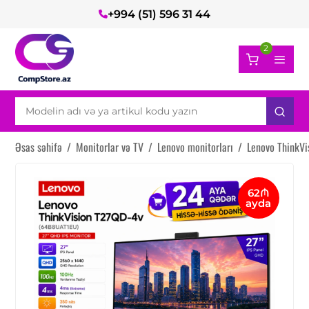
+994 (51) 596 31 44
2
Əsas səhifə
/
Monitorlar və TV
/
Lenovo monitorları
/
Lenovo ThinkV
62₼
ayda