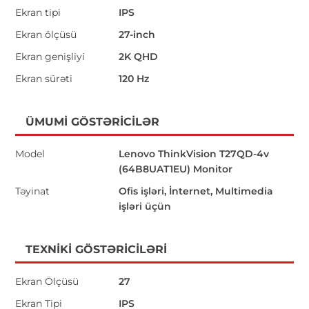
Ekran tipi
IPS
Ekran ölçüsü
27-inch
Ekran genişliyi
2K QHD
Ekran sürəti
120 Hz
ÜMUMI GÖSTƏRICILƏR
Model
Lenovo ThinkVision T27QD-4v
(64B8UAT1EU) Monitor
Təyinat
Ofis işləri, İnternet, Multimedia
işləri üçün
TEXNIKI GÖSTƏRICILƏRI
Ekran Ölçüsü
27
Ekran Tipi
IPS