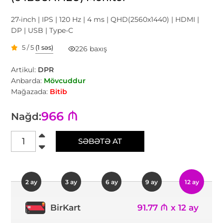
27-inch | IPS | 120 Hz | 4 ms | QHD(2560x1440) | HDMI |
DP | USB | Type-C
5 / 5
(1 səs)
226 baxış
Artikul:
DPR
Anbarda:
Mövcuddur
Mağazada:
Bitib
966 ₼
Nağd:
SƏBƏTƏ AT
2 ay
3 ay
6 ay
9 ay
12 ay
91.77 ₼ x 12 ay
BirKart