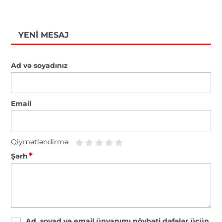
YENI MESAJ
Ad və soyadınız
Email
Qiymətləndirmə
*
Şərh
Ad, soyad və email ünvanımı növbəti dəfələr üçün