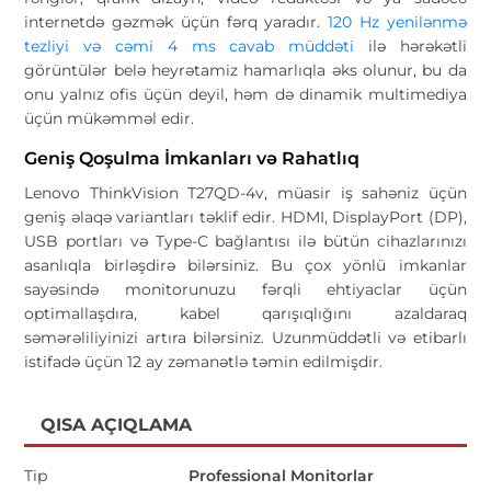
internetdə gəzmək üçün fərq yaradır.
120 Hz yenilənmə
tezliyi və cəmi 4 ms cavab müddəti
ilə hərəkətli
görüntülər belə heyrətamiz hamarlıqla əks olunur, bu da
onu yalnız ofis üçün deyil, həm də dinamik multimediya
üçün mükəmməl edir.
Geniş Qoşulma İmkanları və Rahatlıq
Lenovo ThinkVision T27QD-4v, müasir iş sahəniz üçün
geniş əlaqə variantları təklif edir. HDMI, DisplayPort (DP),
USB portları və Type-C bağlantısı ilə bütün cihazlarınızı
asanlıqla birləşdirə bilərsiniz. Bu çox yönlü imkanlar
sayəsində monitorunuzu fərqli ehtiyaclar üçün
optimallaşdıra, kabel qarışıqlığını azaldaraq
səmərəliliyinizi artıra bilərsiniz. Uzunmüddətli və etibarlı
istifadə üçün 12 ay zəmanətlə təmin edilmişdir.
QISA AÇIQLAMA
Tip
Professional Monitorlar