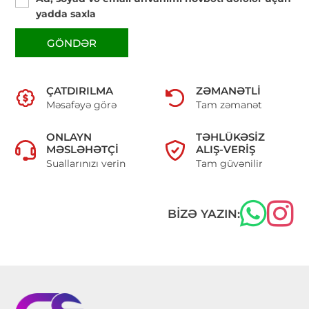
yadda saxla
GÖNDƏR
ÇATDIRILMA
ZƏMANƏTLI
Məsafəyə görə
Tam zəmanət
ONLAYN
TƏHLÜKƏSIZ
MƏSLƏHƏTÇI
ALIŞ-VERIŞ
Suallarınızı verin
Tam güvənilir
BIZƏ YAZIN: