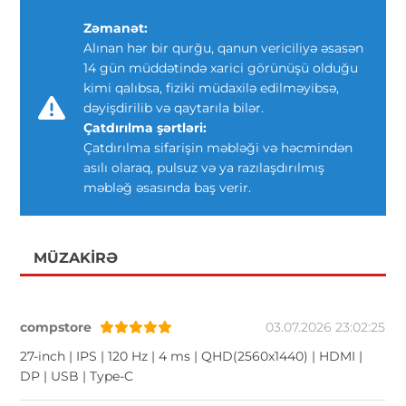
Zəmanət:
Alınan hər bir qurğu, qanun vericiliyə əsasən
14 gün müddətində xarici görünüşü olduğu
kimi qalıbsa, fiziki müdaxilə edilməyibsə,
dəyişdirilib və qaytarıla bilər.
Çatdırılma şərtləri:
Çatdırılma sifarişin məbləği və həcmindən
asılı olaraq, pulsuz və ya razılaşdırılmış
məbləğ əsasında baş verir.
MÜZAKIRƏ
compstore
03.07.2026 23:02:25
27-inch | IPS | 120 Hz | 4 ms | QHD(2560x1440) | HDMI |
DP | USB | Type-C