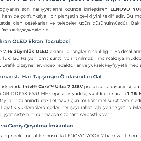
ogiyanın son nailiyyətlərini özündə birləşdirən
LENOVO YOG
 həm də çoxfunksiyalı bir planşetin çevikliyini təklif edir. Bu mod
kətdə olan peşəkarlar və tələbələr üçün düşünülmüşdür. Bakı
 üst səviyyəyə qaldırın.
ıran OLED Ekran Təcrübəsi
 7,
16 düymlük OLED
ekranı ilə rənglərin canlılığını və detallar
lük, 120 Hz yeniləmə sürəti və inanılmaz 1 ms reaksiya müddəti
 Qrafik dizaynerlər, video redaktorlar və yüksək keyfiyyətli media
rmansla Hər Tapşırığın Öhdəsindən Gəl
mərkəzində
Intel® Core™ Ultra 7 256V
prosessoru dayanır ki, bu 
16 GB DDR5X 8533 MHz operativ yaddaş və ildırım sürətli
1 TB
fayllarınıza anında daxil olmaq üçün mükəmməl sürət təmin edir. D
qrafik yükləmələrə qədər hər şeyi rahatlıqla yerinə yetirə bilə
əliyyat sistemini qurmaqda sizə tam sərbəstlik verir.
n və Geniş Qoşulma İmkanları
rəngindəki metal korpusu ilə LENOVO YOGA 7 həm zərif, həm də 