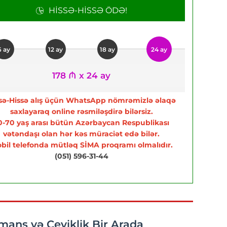
HISSƏ-HISSƏ ÖDƏ!
6 ay
12 ay
18 ay
24 ay
178 ₼ x 24 ay
sə-Hissə alış üçün WhatsApp nömrəmizlə əlaqə
saxlayaraq online rəsmiləşdirə bilərsiz.
0-70 yaş arası bütün Azərbaycan Respublikası
vətəndaşı olan hər kəs müraciət edə bilər.
bil telefonda mütləq SİMA proqramı olmalıdır.
(051) 596-31-44
mans və Çeviklik Bir Arada