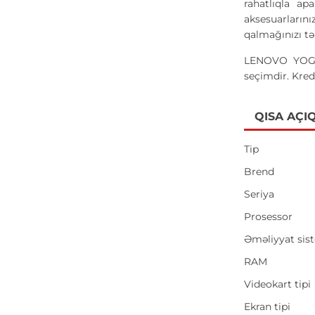
rahatlıqla ap
aksesuarlarını
qalmağınızı tə
LENOVO YOGA 7
seçimdir. Kred
QISA AÇI
Tip
Brend
Seriya
Prosessor
Əməliyyat sis
RAM
Videokart tipi
Ekran tipi