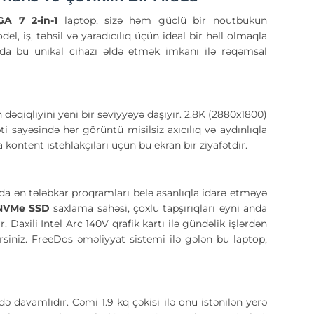
A 7 2-in-1
laptop, sizə həm güclü bir noutbukun
el, iş, təhsil və yaradıcılıq üçün ideal bir həll olmaqla
da bu unikal cihazı əldə etmək imkanı ilə rəqəmsal
ın dəqiqliyini yeni bir səviyyəyə daşıyır. 2.8K (2880x1800)
 sayəsində hər görüntü misilsiz axıcılıq və aydınlıqla
 kontent istehlakçıları üçün bu ekran bir ziyafətdir.
da ən tələbkar proqramları belə asanlıqla idarə etməyə
 NVMe SSD
saxlama sahəsi, çoxlu tapşırıqları eyni anda
axili Intel Arc 140V qrafik kartı ilə gündəlik işlərdən
rsiniz. FreeDos əməliyyat sistemi ilə gələn bu laptop,
davamlıdır. Cəmi 1.9 kq çəkisi ilə onu istənilən yerə