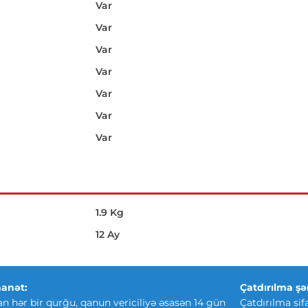
Var
Var
Var
Var
Var
Var
Var
1.9 Kg
12 Ay
anət:
Çatdırılma şər
an hər bir qurğu, qanun vericiliyə əsasən 14 gün
Çatdırılma sif