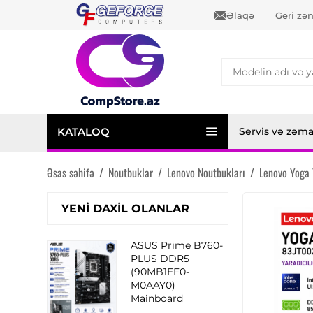
Əlaqə
Geri zə
KATALOQ
Servis və zəm
Əsas səhifə
/
Noutbuklar
/
Lenovo Noutbukları
/
Lenovo Yoga 
YENI DAXIL OLANLAR
ASUS Prime B760-
PLUS DDR5
(90MB1EF0-
M0AAY0)
Mainboard