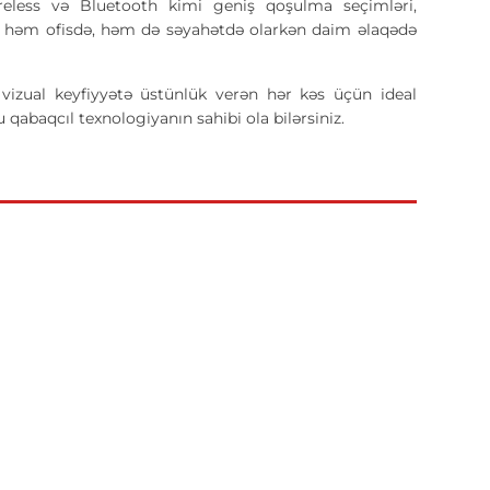
ireless və Bluetooth kimi geniş qoşulma seçimləri,
. Bu, həm ofisdə, həm də səyahətdə olarkən daim əlaqədə
izual keyfiyyətə üstünlük verən hər kəs üçün ideal
 qabaqcıl texnologiyanın sahibi ola bilərsiniz.