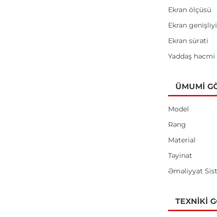
Ekran ölçüsü
Ekran genişliy
Ekran sürəti
Yaddaş həcmi
ÜMUMI G
Model
Rəng
Material
Təyinat
Əməliyyat Sis
TEXNIKI 