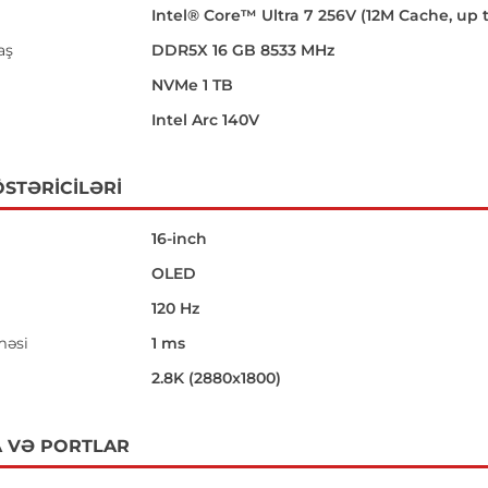
Intel® Core™ Ultra 7 256V (12M Cache, up 
aş
DDR5X 16 GB 8533 MHz
NVMe 1 TB
Intel Arc 140V
STƏRICILƏRI
16-inch
OLED
120 Hz
məsi
1 ms
i
2.8K (2880x1800)
 VƏ PORTLAR