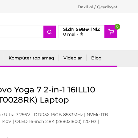
Daxil ol / Qeydiyyat
0
2
SIZIN SƏBƏTINIZ
0
mal -
₼
Kompüter toplamaq
Videolar
Blog
vo Yoga 7 2-in-1 16ILL10
JT0028RK) Laptop
re Ultra 7 256V | DDR5X 16GB 8533MHz | NVMe 1TB |
c 140V | OLED 16-inch 2.8K (2880x1800) 120 Hz |