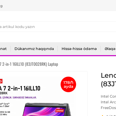
ng
anət
Dükanımız haqqında
Hissə-hissə ödəmə
Əlaqə
7 2-in-1 16ILL10 (83JT0028RK) Laptop
Leno
(83
178₼
ayda
Intel Co
Intel Ar
FreeDos