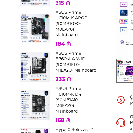
315
₼
ASUS Prime
H610M-K ARGB
(90MB1G90-
M0EAY0)
Mainboard
184
₼
ASUS Prime
B760M-A WiFi
(90MB1EL0-
M1EAY0) Mainboard
333
₼
ASUS Prime
H610M-K D4
Ç
(90MB1A10-
M
M0EAY0)
Mainboard
168
₼
M
S
HyperX Solocast 2