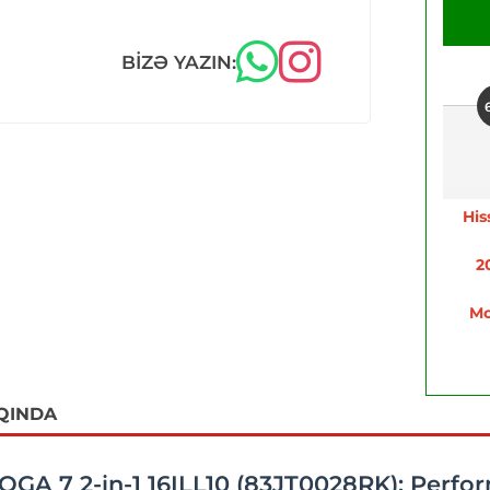
BIZƏ YAZIN:
His
2
Mo
QINDA
GA 7 2-in-1 16ILL10 (83JT0028RK): Perfor