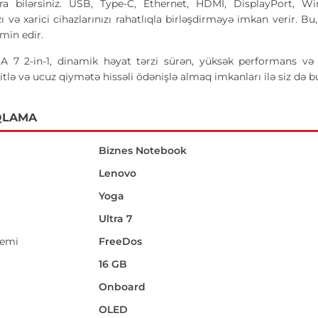
ara bilərsiniz. USB, Type-C, Ethernet, HDMI, DisplayPort, W
zı və xarici cihazlarınızı rahatlıqla birləşdirməyə imkan verir
min edir.
 2-in-1, dinamik həyat tərzi sürən, yüksək performans və v
itlə və ucuz qiymətə hissəli ödənişlə almaq imkanları ilə siz də bu
QLAMA
Biznes Notebook
Lenovo
Yoga
Ultra 7
temi
FreeDos
16 GB
Onboard
OLED