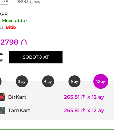
1 səs)
283 baxış
APR
:
Mövcuddur
a:
Bitib
2798 ₼
:
SƏBƏTƏ AT
3 ay
6 ay
9 ay
12 ay
265.81 ₼ x 12 ay
BirKart
TamKart
265.81 ₼ x 12 ay