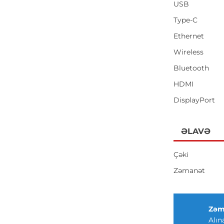
USB
Type-C
Ethernet
Wireless
Bluetooth
HDMI
DisplayPort
ƏLAVƏ
Çəki
Zəmanət
Zəm
Alın