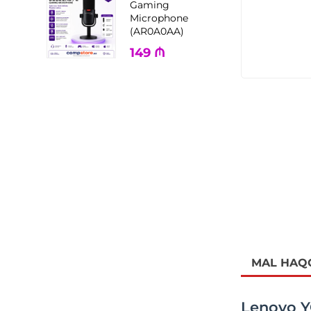
Gaming
Microphone
(AR0A0AA)
149
₼
MAL HAQ
Lenovo YO