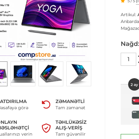
5 / 5
(
Artikul:
Anbarda
Mağazad
Nağd
2 ay
ATDIRILMA
ZƏMANƏTLI
əsafəyə görə
Tam zəmanət
ONLAYN
TƏHLÜKƏSIZ
ƏSLƏHƏTÇI
ALIŞ-VERIŞ
uallarınızı verin
Tam güvənilir