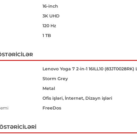
16-inch
i
3K UHD
120 Hz
1 TB
ÖSTƏRICILƏR
Lenovo Yoga 7 2-in-1 16ILL10 (83JT0028RK)
Storm Grey
Metal
Ofis işləri, İnternet, Dizayn işləri
temi
FreeDos
GÖSTƏRICILƏRI