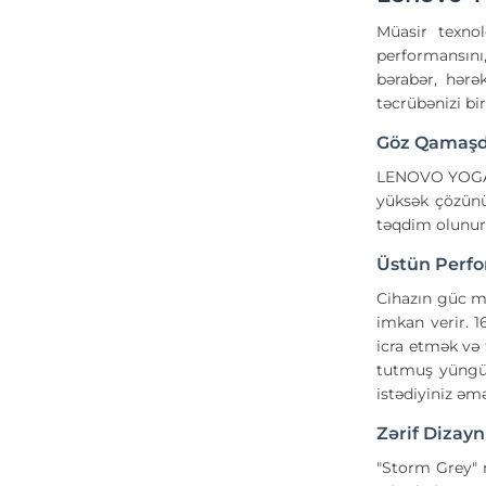
Müasir texnol
performansını,
bərabər, hərə
təcrübənizi bir
Göz Qamaşd
LENOVO YOGA
yüksək çözünür
təqdim olunur.
Üstün Perfo
Cihazın güc 
imkan verir. 
icra etmək və 
tutmuş yüngül 
istədiyiniz əm
Zərif Dizay
"Storm Grey" 