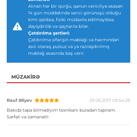
Alınan hər bir qurğu, qanun vericiliyə əsasən
14 gün müddətində xarici görünüşü olduğu
kimi qalıbsa, fiziki müdaxilə edilməyibsə,
dəyişdirilib və qaytarıla bilər.
Çatdırılma şərtləri:
Çatdırılma sifarişin məbləği və həcmindən
asılı olaraq, pulsuz və ya razılaşdırılmış
məbləğ əsasında baş verir.
MÜZAKIRƏ
Rauf Əliyev
29.06.2017 09:54:28
Bakıda tapa bilmədiyim texnikanı buradan tapıram.
Sərfəli və zəmanətli