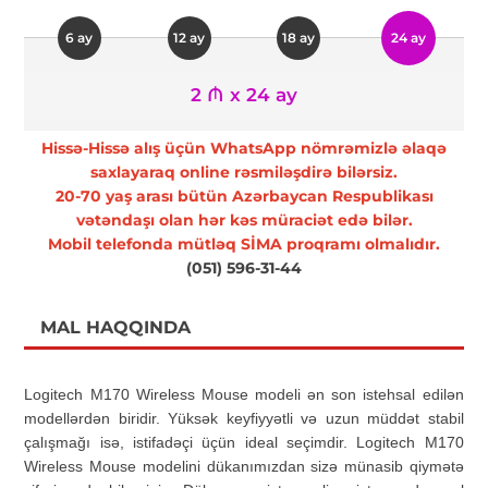
6 ay
12 ay
18 ay
24 ay
2 ₼ x 24 ay
Hissə-Hissə alış üçün WhatsApp nömrəmizlə əlaqə
saxlayaraq online rəsmiləşdirə bilərsiz.
20-70 yaş arası bütün Azərbaycan Respublikası
vətəndaşı olan hər kəs müraciət edə bilər.
Mobil telefonda mütləq SİMA proqramı olmalıdır.
(051) 596-31-44
MAL HAQQINDA
Logitech M170 Wireless Mouse modeli ən son istehsal edilən
modellərdən biridir. Yüksək keyfiyyətli və uzun müddət stabil
çalışmağı isə, istifadəçi üçün ideal seçimdir. Logitech M170
Wireless Mouse modelini dükanımızdan sizə münasib qiymətə