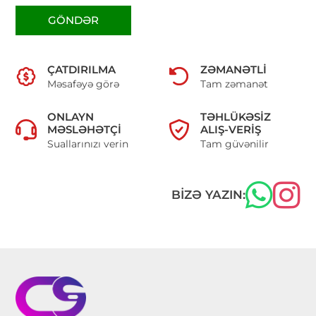
GÖNDƏR
ÇATDIRILMA
ZƏMANƏTLI
Məsafəyə görə
Tam zəmanət
ONLAYN
TƏHLÜKƏSIZ
MƏSLƏHƏTÇI
ALIŞ-VERIŞ
Suallarınızı verin
Tam güvənilir
BIZƏ YAZIN: