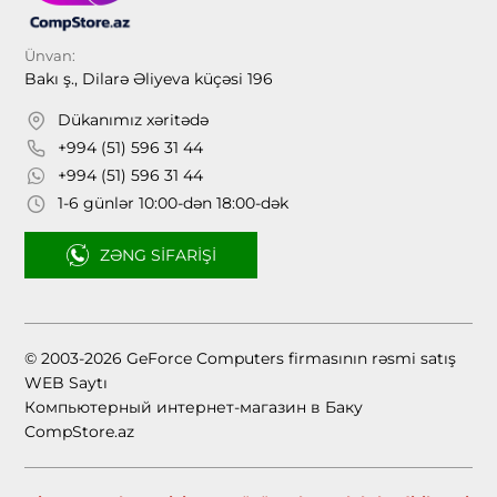
Ünvan:
Bakı ş., Dilarə Əliyeva küçəsi 196
Dükanımız xəritədə
+994 (51) 596 31 44
+994 (51) 596 31 44
1-6 günlər 10:00-dən 18:00-dək
ZƏNG SIFARIŞI
© 2003-2026 GeForce Computers firmasının rəsmi satış
WEB Saytı
Компьютерный интернет-магазин в Баку
CompStore.az