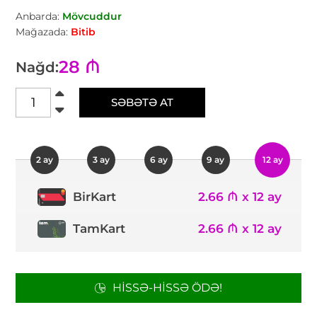
Anbarda:
Mövcuddur
Mağazada:
Bitib
28 ₼
Nağd:
SƏBƏTƏ AT
2 ay
3 ay
6 ay
9 ay
12 ay
2.66 ₼ x 12 ay
BirKart
TamKart
2.66 ₼ x 12 ay
HISSƏ-HISSƏ ÖDƏ!