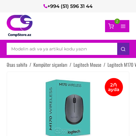
+994 (51) 596 31 44
2
Əsas səhifə
/
Kompüter siçanları
/
Logitech Mouse
/
Logitech M170 
2₼
ayda