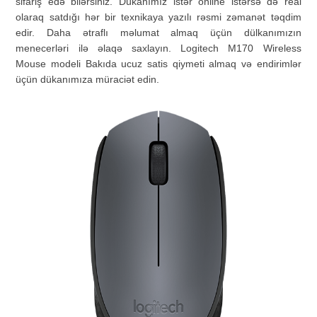
sifariş edə bilərsiniz. Dükanımız istər online istərsə də real
olaraq satdığı hər bir texnikaya yazılı rəsmi zəmanət təqdim
edir. Daha ətraflı məlumat almaq üçün dülkanımızın
menecerləri ilə əlaqə saxlayın. Logitech M170 Wireless
Mouse modeli Bakıda ucuz satis qiymeti almaq və endirimlər
üçün dükanımıza müraciət edin.