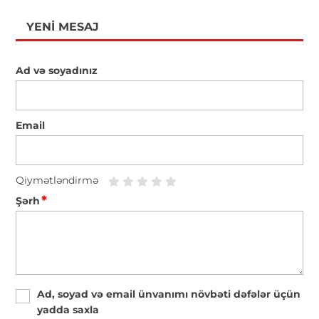
YENI MESAJ
Ad və soyadınız
Email
Qiymətləndirmə
*
Şərh
Ad, soyad və email ünvanımı növbəti dəfələr üçün
yadda saxla