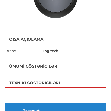
QISA AÇIQLAMA
Brend
Logitech
ÜMUMI GÖSTƏRICILƏR
TEXNIKI GÖSTƏRICILƏRI
Zəmanət: