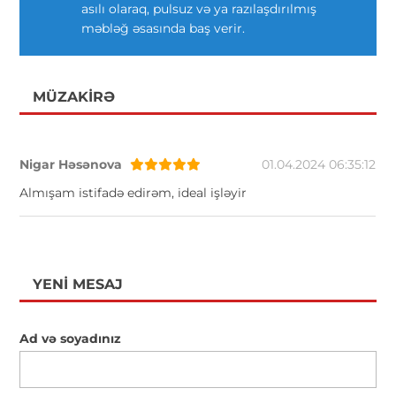
asılı olaraq, pulsuz və ya razılaşdırılmış
məbləğ əsasında baş verir.
MÜZAKIRƏ
Nigar Həsənova
01.04.2024 06:35:12
Almışam istifadə edirəm, ideal işləyir
YENI MESAJ
Ad və soyadınız