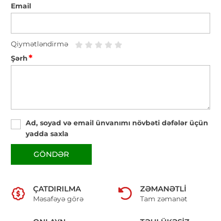
Email
Qiymətləndirmə
*
Şərh
Ad, soyad və email ünvanımı növbəti dəfələr üçün
yadda saxla
GÖNDƏR
ÇATDIRILMA
ZƏMANƏTLI
Məsafəyə görə
Tam zəmanət