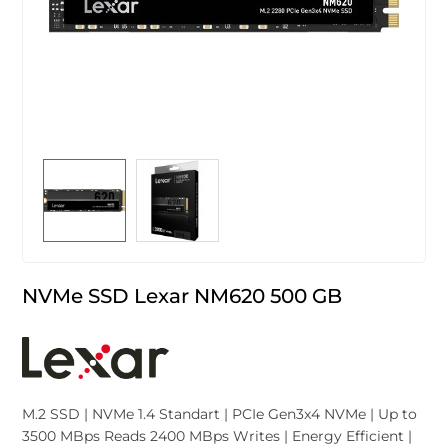
NVMe SSD Lexar NM620 500 GB
M.2 SSD | NVMe 1.4 Standart | PCIe Gen3x4 NVMe | Up to
3500 MBps Reads 2400 MBps Writes | Energy Efficient |