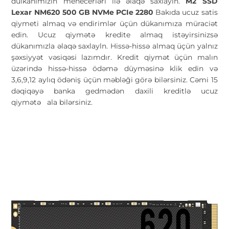
dülkanımızın menecerləri ilə əlaqə saxlayın.
M2 SSD
Lexar NM620
500 GB
NVMe PCIe 2280
Bakıda ucuz satis
qiymeti almaq və endirimlər üçün dükanımıza müraciət
edin. Ucuz qiymətə kredite almaq istəyirsinizsə
dükanımızla əlaqə saxlayln. Hissə-hissə almaq üçün yalnız
şəxsiyyət vəsiqəsi lazımdır. Kredit qiymət üçün malın
üzərində hissə-hissə ödəmə düyməsinə klik edin və
3,6,9,12 aylıq ödəniş üçün məbləği görə bilərsiniz. Cəmi 15
dəqiqəyə banka gedmədən daxili kreditlə ucuz
qiymətə
ala bilərsiniz.