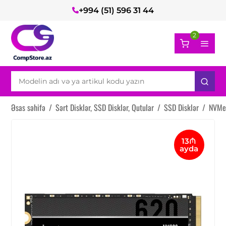
+994 (51) 596 31 44
2
Əsas səhifə
/
Sərt Disklər, SSD Disklər, Qutular
/
SSD Disklər
/
NVMe
13₼
ayda