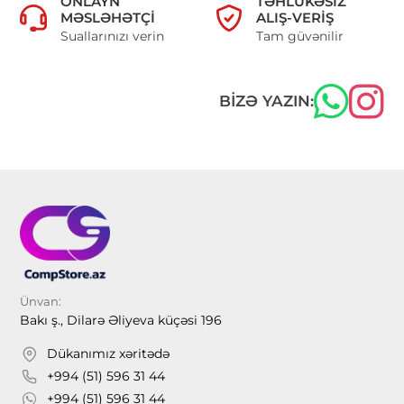
ONLAYN
TƏHLÜKƏSIZ
MƏSLƏHƏTÇI
ALIŞ-VERIŞ
Suallarınızı verin
Tam güvənilir
BIZƏ YAZIN:
Ünvan:
Bakı ş., Dilarə Əliyeva küçəsi 196
Dükanımız xəritədə
+994 (51) 596 31 44
+994 (51) 596 31 44