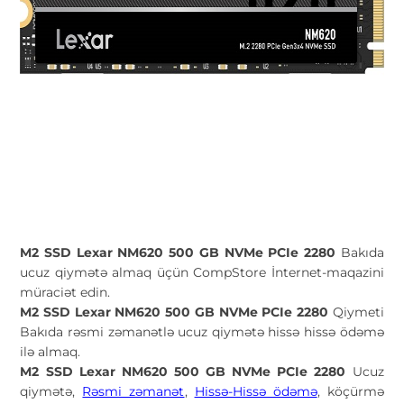
M2 SSD Lexar NM620
500 GB
NVMe PCIe 2280
Bakıda
ucuz qiymətə almaq üçün CompStore İnternet-maqazini
müraciət edin.
M2 SSD Lexar NM620
500 GB
NVMe PCIe 2280
Qiymeti
Bakıda rəsmi zəmanətlə ucuz qiymətə hissə hissə ödəmə
ilə almaq.
M2 SSD Lexar NM620
500 GB
NVMe PCIe 2280
Ucuz
qiymətə,
Rəsmi zəmanət
,
Hissə-Hissə ödəmə
, köçürmə