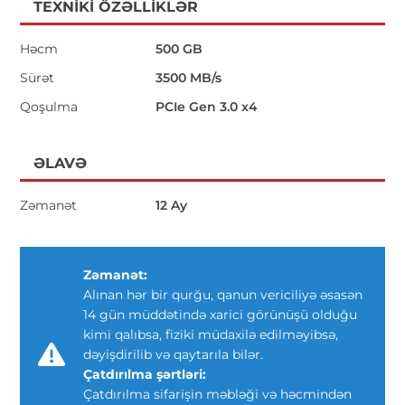
TEXNIKI ÖZƏLLIKLƏR
Həcm
500 GB
Sürət
3500 MB/s
Qoşulma
PCIe Gen 3.0 x4
ƏLAVƏ
Zəmanət
12 Ay
Zəmanət:
Alınan hər bir qurğu, qanun vericiliyə əsasən
14 gün müddətində xarici görünüşü olduğu
kimi qalıbsa, fiziki müdaxilə edilməyibsə,
dəyişdirilib və qaytarıla bilər.
Çatdırılma şərtləri:
Çatdırılma sifarişin məbləği və həcmindən