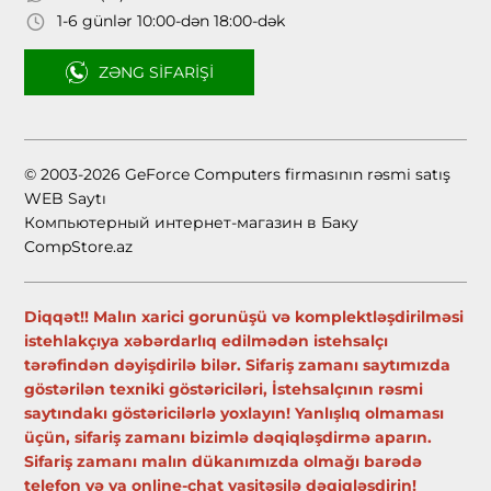
1-6 günlər 10:00-dən 18:00-dək
ZƏNG SIFARIŞI
© 2003-2026 GeForce Computers firmasının rəsmi satış
WEB Saytı
Компьютерный интернет-магазин в Баку
CompStore.az
Diqqət!! Malın xarici gorunüşü və komplektləşdirilməsi
istehlakçıya xəbərdarlıq edilmədən istehsalçı
tərəfindən dəyişdirilə bilər. Sifariş zamanı saytımızda
göstərilən texniki göstəriciləri, İstehsalçının rəsmi
saytındakı göstəricilərlə yoxlayın! Yanlışlıq olmaması
üçün, sifariş zamanı bizimlə dəqiqləşdirmə aparın.
Sifariş zamanı malın dükanımızda olmağı barədə
telefon və ya online-chat vasitəsilə dəqiqləşdirin!