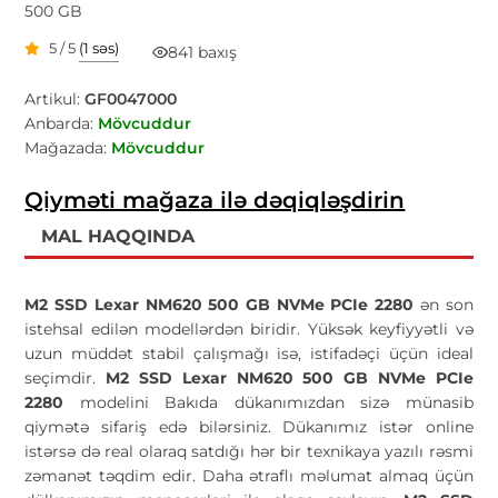
500 GB
5 / 5
(1 səs)
841 baxış
Artikul:
GF0047000
Anbarda:
Mövcuddur
Mağazada:
Mövcuddur
Qiyməti mağaza ilə dəqiqləşdirin
MAL HAQQINDA
M2 SSD Lexar NM620 500 GB NVMe PCIe 2280
ən son
istehsal edilən modellərdən biridir. Yüksək keyfiyyətli və
uzun müddət stabil çalışmağı isə, istifadəçi üçün ideal
seçimdir.
M2 SSD Lexar NM620
500 GB
NVMe PCIe
2280
modelini Bakıda dükanımızdan sizə münasib
qiymətə sifariş edə bilərsiniz. Dükanımız istər online
istərsə də real olaraq satdığı hər bir texnikaya yazılı rəsmi
zəmanət təqdim edir. Daha ətraflı məlumat almaq üçün