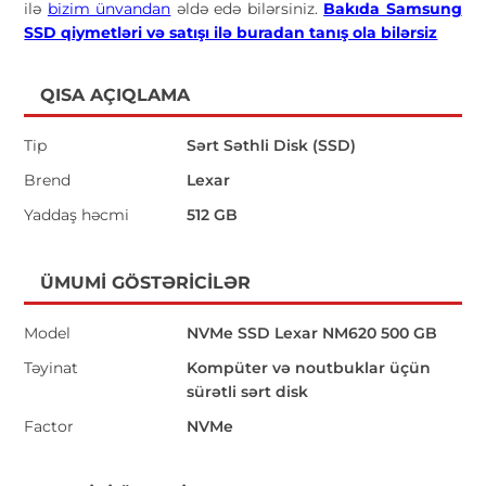
ilə
bizim ünvandan
əldə edə bilərsiniz.
Bakıda Samsung
SSD qiymetləri və satışı ilə buradan tanış ola bilərsiz
QISA AÇIQLAMA
Tip
Sərt Səthli Disk (SSD)
Brend
Lexar
Yaddaş həcmi
512 GB
ÜMUMI GÖSTƏRICILƏR
Model
NVMe SSD Lexar NM620 500 GB
Təyinat
Kompüter və noutbuklar üçün
sürətli sərt disk
Factor
NVMe