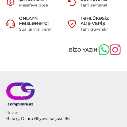
Məsafəyə görə
Tam zəmanət
ONLAYN
TƏHLÜKƏSIZ
MƏSLƏHƏTÇI
ALIŞ-VERIŞ
Suallarınızı verin
Tam güvənilir
BIZƏ YAZIN:
Ünvan:
Bakı ş., Dilarə Əliyeva küçəsi 196