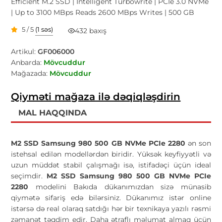
Efficient M.2 SSD | Intelligent Turbowrite | PCIe 3.0 NVMe
| Up to 3100 MBps Reads 2600 MBps Writes | 500 GB
5 / 5
(1 səs)
432 baxış
Artikul:
GF006000
Anbarda:
Mövcuddur
Mağazada:
Mövcuddur
Qiyməti mağaza ilə dəqiqləşdirin
MAL HAQQINDA
M2 SSD Samsung 980 500 GB NVMe PCIe 2280
ən son
istehsal edilən modellərdən biridir. Yüksək keyfiyyətli və
uzun müddət stabil çalışmağı isə, istifadəçi üçün ideal
seçimdir.
M2 SSD Samsung 980 500 GB NVMe PCIe
2280
modelini Bakıda dükanımızdan sizə münasib
qiymətə sifariş edə bilərsiniz. Dükanımız istər online
istərsə də real olaraq satdığı hər bir texnikaya yazılı rəsmi
zəmanət təqdim edir. Daha ətraflı məlumat almaq üçün