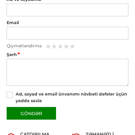
Email
Qiymətləndirmə
*
Şərh
Ad, soyad və email ünvanımı növbəti dəfələr üçün
yadda saxla
GÖNDƏR
ÇATDIRILMA
ZƏMANƏTLI