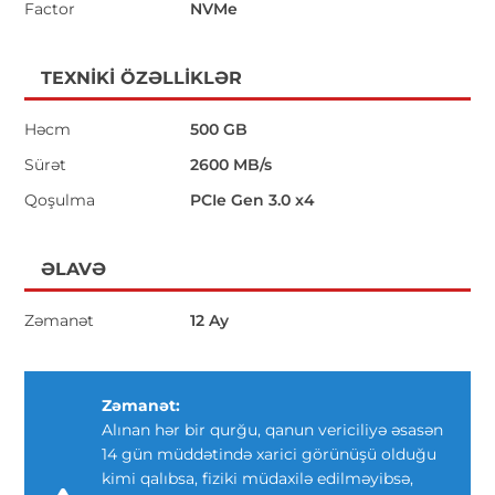
Factor
NVMe
TEXNIKI ÖZƏLLIKLƏR
Həcm
500 GB
Sürət
2600 MB/s
Qoşulma
PCIe Gen 3.0 x4
ƏLAVƏ
Zəmanət
12 Ay
Zəmanət:
Alınan hər bir qurğu, qanun vericiliyə əsasən
14 gün müddətində xarici görünüşü olduğu
kimi qalıbsa, fiziki müdaxilə edilməyibsə,