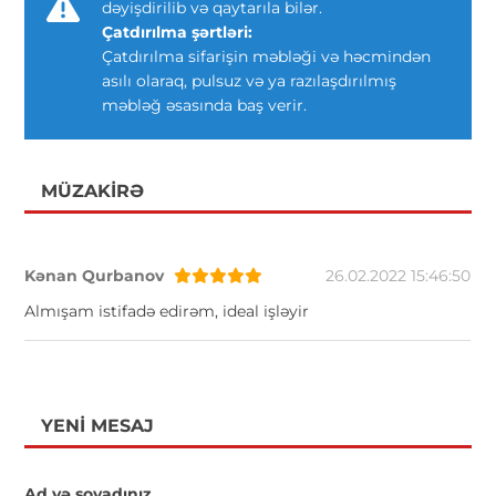
dəyişdirilib və qaytarıla bilər.
Çatdırılma şərtləri:
Çatdırılma sifarişin məbləği və həcmindən
asılı olaraq, pulsuz və ya razılaşdırılmış
məbləğ əsasında baş verir.
MÜZAKIRƏ
Kənan Qurbanov
26.02.2022 15:46:50
Almışam istifadə edirəm, ideal işləyir
YENI MESAJ
Ad və soyadınız