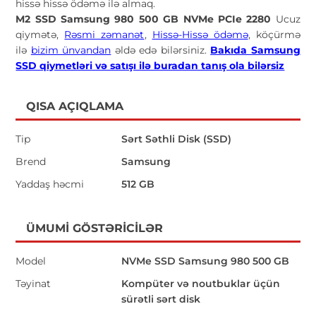
hissə hissə ödəmə ilə almaq.
M2 SSD Samsung 980 500 GB NVMe PCIe 2280
Ucuz
qiymətə,
Rəsmi zəmanət
,
Hissə-Hissə ödəmə
, köçürmə
ilə
bizim ünvandan
əldə edə bilərsiniz.
Bakıda Samsung
SSD qiymetləri və satışı ilə buradan tanış ola bilərsiz
QISA AÇIQLAMA
Tip
Sərt Səthli Disk (SSD)
Brend
Samsung
Yaddaş həcmi
512 GB
ÜMUMI GÖSTƏRICILƏR
Model
NVMe SSD Samsung 980 500 GB
Təyinat
Kompüter və noutbuklar üçün
sürətli sərt disk