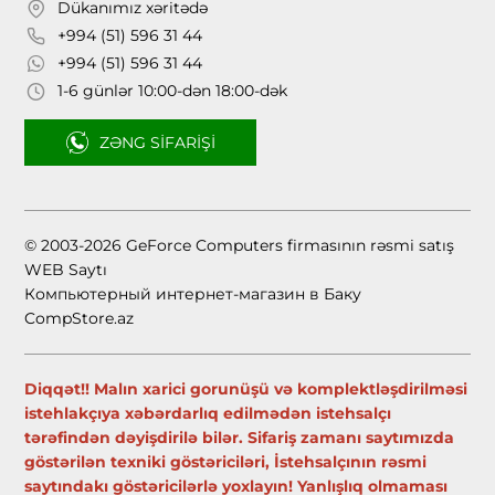
Dükanımız xəritədə
+994 (51) 596 31 44
+994 (51) 596 31 44
1-6 günlər 10:00-dən 18:00-dək
ZƏNG SIFARIŞI
© 2003-2026 GeForce Computers firmasının rəsmi satış
WEB Saytı
Компьютерный интернет-магазин в Баку
CompStore.az
Diqqət!! Malın xarici gorunüşü və komplektləşdirilməsi
istehlakçıya xəbərdarlıq edilmədən istehsalçı
tərəfindən dəyişdirilə bilər. Sifariş zamanı saytımızda
göstərilən texniki göstəriciləri, İstehsalçının rəsmi
saytındakı göstəricilərlə yoxlayın! Yanlışlıq olmaması