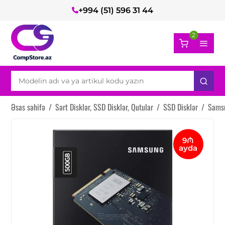
+994 (51) 596 31 44
2
Əsas səhifə
/
Sərt Disklər, SSD Disklər, Qutular
/
SSD Disklər
/
Sams
9₼
ayda