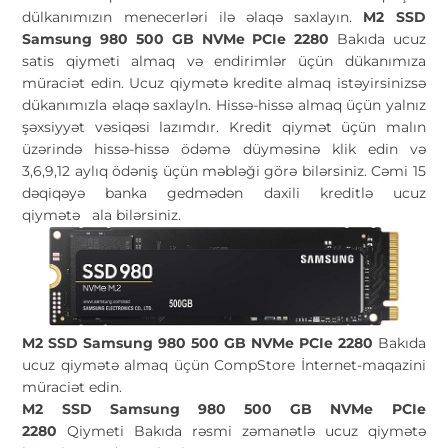
dülkanımızın menecerləri ilə əlaqə saxlayın.
M2 SSD
Samsung 980 500 GB NVMe PCIe 2280
Bakıda ucuz
satis qiymeti almaq və endirimlər üçün dükanımıza
müraciət edin. Ucuz qiymətə kredite almaq istəyirsinizsə
dükanımızla əlaqə saxlayln. Hissə-hissə almaq üçün yalnız
şəxsiyyət vəsiqəsi lazımdır. Kredit qiymət üçün malın
üzərində hissə-hissə ödəmə düyməsinə klik edin və
3,6,9,12 aylıq ödəniş üçün məbləği görə bilərsiniz. Cəmi 15
dəqiqəyə banka gedmədən daxili kreditlə ucuz
qiymətə
ala bilərsiniz.
M2 SSD Samsung 980 500 GB NVMe PCIe 2280
Bakıda
ucuz qiymətə almaq üçün CompStore İnternet-maqazini
müraciət edin.
M2 SSD Samsung 980 500 GB NVMe PCIe
2280
Qiymeti Bakıda rəsmi zəmanətlə ucuz qiymətə