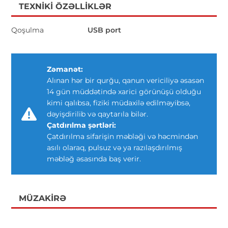
TEXNIKI ÖZƏLLIKLƏR
Qoşulma
USB port
Zəmanət:
Alınan hər bir qurğu, qanun vericiliyə əsasən
14 gün müddətində xarici görünüşü olduğu
kimi qalıbsa, fiziki müdaxilə edilməyibsə,
dəyişdirilib və qaytarıla bilər.
Çatdırılma şərtləri:
Çatdırılma sifarişin məbləği və həcmindən
asılı olaraq, pulsuz və ya razılaşdırılmış
məbləğ əsasında baş verir.
MÜZAKIRƏ