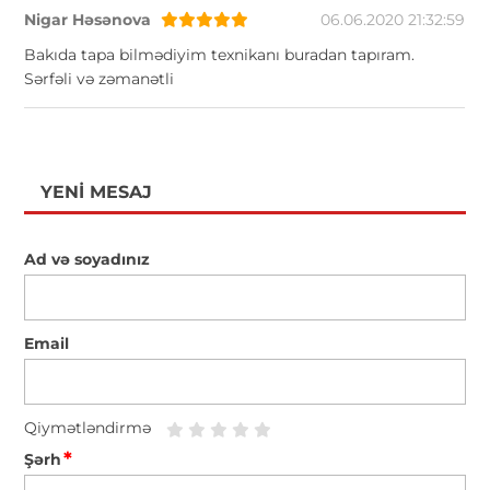
Nigar Həsənova
06.06.2020 21:32:59
Bakıda tapa bilmədiyim texnikanı buradan tapıram.
Sərfəli və zəmanətli
YENI MESAJ
Ad və soyadınız
Email
Qiymətləndirmə
*
Şərh