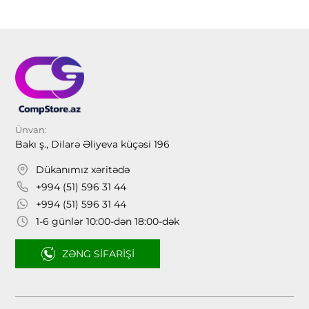
Ünvan:
Bakı ş., Dilarə Əliyeva küçəsi 196
Dükanımız xəritədə
+994 (51) 596 31 44
+994 (51) 596 31 44
1-6 günlər 10:00-dən 18:00-dək
ZƏNG SIFARIŞI