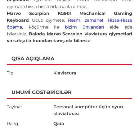
qiymətə hissə hissə ödəmə ilə almaq.
Marvo Scorpion KG901 Mechanical Gaming
Keyboard
Ucuz qiymətə,
Rəsmi zəmanət
,
Hissə-Hissə
ödəmə
, köçürmə ilə
bizim ünvandan
əldə edə
bilərsiniz.
Bakıda Marvo Scorpion klaviatura qiymetləri
və satışı ilə buradan tanış ola bilərsiz
QISA AÇIQLAMA
Tip
Klaviatura
ÜMUMI GÖSTƏRICILƏR
Təyinat
Personal kompüter üçün oyun
klaviaturası
Rəng
Qara