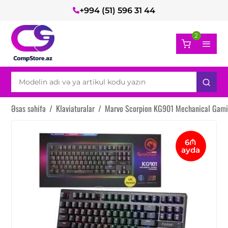
+994 (51) 596 31 44
2
Əsas səhifə
/
Klaviaturalar
/
Marvo Scorpion KG901 Mechanical Gami
6₼
ayda