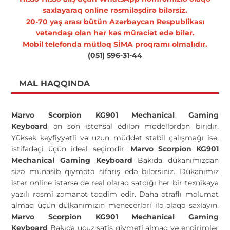
saxlayaraq online rəsmiləşdirə bilərsiz.
20-70 yaş arası bütün Azərbaycan Respublikası
vətəndaşı olan hər kəs müraciət edə bilər.
Mobil telefonda mütləq SİMA proqramı olmalıdır.
(051) 596-31-44
MAL HAQQINDA
Marvo Scorpion KG901 Mechanical Gaming
Keyboard
ən son istehsal edilən modellərdən biridir.
Yüksək keyfiyyətli və uzun müddət stabil çalışmağı isə,
istifadəçi üçün ideal seçimdir.
Marvo Scorpion KG901
Mechanical Gaming Keyboard
Bakıda dükanımızdan
sizə münasib qiymətə sifariş edə bilərsiniz. Dükanımız
istər online istərsə də real olaraq satdığı hər bir texnikaya
yazılı rəsmi zəmanət təqdim edir. Daha ətraflı məlumat
almaq üçün dülkanımızın menecerləri ilə əlaqə saxlayın.
Marvo Scorpion KG901 Mechanical Gaming
Keyboard
Bakıda ucuz satis qiymeti almaq və endirimlər